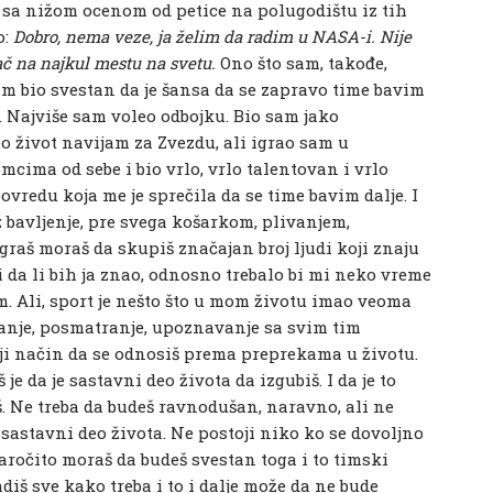
 sa nižom ocenom od petice na polugodištu iz tih
o:
Dobro, nema veze, ja želim da radim u NASA-i. Nije
ač na najkul mestu na svetu.
Ono što sam, takođe,
am bio svestan da je šansa da se zapravo time bavim
 Najviše sam voleo odbojku. Bio sam jako
eo život navijam za Zvezdu, ali igrao sam u
mcima od sebe i bio vrlo, vrlo talentovan i vrlo
redu koja me je sprečila da se time bavim dalje. I
oz bavljenje, pre svega košarkom, plivanjem,
graš moraš da skupiš značajan broj ljudi koji znaju
i da li bih ja znao, odnosno trebalo bi mi neko vreme
 Ali, sport je nešto što u mom životu imao veoma
edanje, posmatranje, upoznavanje sa svim tim
koji način da se odnosiš prema preprekama u životu.
je da je sastavni deo života da izgubiš. I da je to
. Ne treba da budeš ravnodušan, naravno, ali ne
u sastavni deo života. Ne postoji niko ko se dovoljno
Naročito moraš da budeš svestan toga i to timski
diš sve kako treba i to i dalje može da ne bude