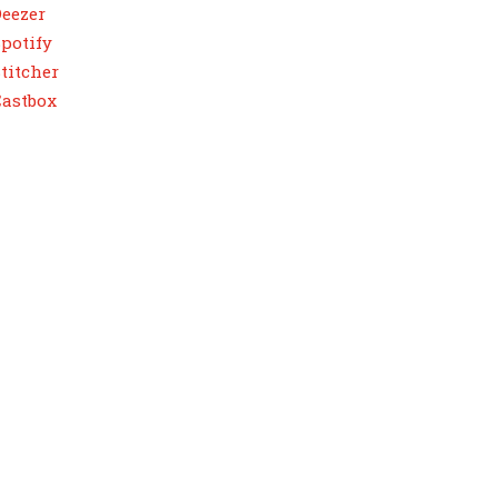
eezer
potify
titcher
Castbox