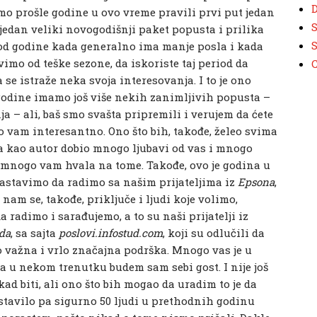
D
mo prošle godine u ovo vreme pravili prvi put jedan
S
i jedan veliki novogodišnji paket popusta i prilika
S
riod godine kada generalno ima manje posla i kada
mo od teške sezone, da iskoriste taj period da
se istraže neka svoja interesovanja. I to je ono
godine imamo još više nekih zanimljivih popusta –
 – ali, baš smo svašta pripremili i verujem da ćete
što vam interesantno. Ono što bih, takođe, želeo svima
ja kao autor dobio mnogo ljubavi od vas i mnogo
mnogo vam hvala na tome. Takođe, ovo je godina u
 nastavimo da radimo sa našim prijateljima iz
Epsona
,
 nam se, takođe, priključe i ljudi koje volimo,
radimo i sarađujemo, a to su naši prijatelji iz
uda
, sa sajta
poslovi.infostud.com
, koji su odlučili da
o važna i vrlo značajna podrška. Mnogo vas je u
a u nekom trenutku budem sam sebi gost. I nije još
kad biti, ali ono što bih mogao da uradim to je da
stavilo pa sigurno 50 ljudi u prethodnih godinu