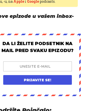
-u,
-u, na
Apple
i
Google
podcasts.
ove epizode u vašem inbox-
DA LI ŽELITE PODSETNIK NA
MAIL PRED SVAKU EPIZODU?
PRIJAVITE SE!
održite Pojačalo: