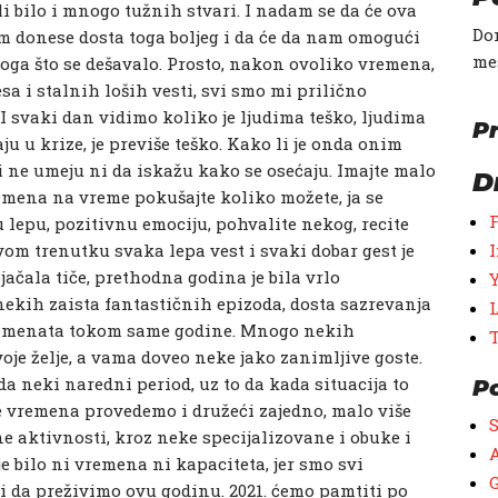
ali bilo i mnogo tužnih stvari. I nadam se da će ova
Don
m donese dosta toga boljeg i da će da nam omogući
me
ga što se dešavalo. Prosto, nakon ovoliko vremena,
a i stalnih loših vesti, svi smo mi prilično
 I svaki dan vidimo koliko je ljudima teško, ljudima
Pr
u u krize, je previše teško. Kako li je onda onim
i ne umeju ni da iskažu kako se osećaju. Imajte malo
D
remena na vreme pokušajte koliko možete, ja se
u lepu, pozitivnu emociju, pohvalite nekog, recite
ovom trenutku svaka lepa vest i svaki dobar gest je
ačala tiče, prethodna godina je bila vrlo
 nekih zaista fantastičnih epizoda, dosta sazrevanja
omenata tokom same godine. Mnogo nekih
je želje, a vama doveo neke jako zanimljive goste.
da neki naredni period, uz to da kada situacija to
P
še vremena provedemo i družeći zajedno, malo više
 aktivnosti, kroz neke specijalizovane i obuke i
A
je bilo ni vremena ni kapaciteta, jer smo svi
G
 da preživimo ovu godinu. 2021. ćemo pamtiti po