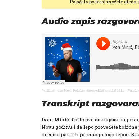
Pojačalo podcast možete gledat
Audio zapis razgovor
Pojačalo
·
Ivan Minić, Pojačalo novogodišnji specijal 2021 – Pojača
Transkript razgovora
Ivan Minić:
Pošto ovo emitujemo neposr
Novu godinu i da lepo provedete božićne p
nećemo pamtiti po mnogo toga lepog. Bilo