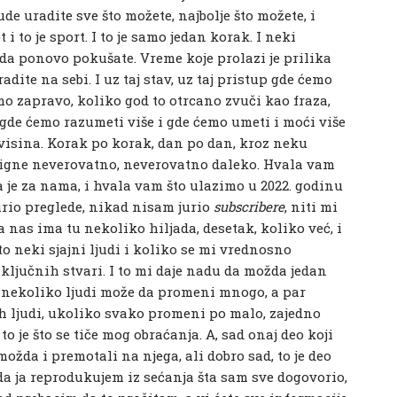
de uradite sve što možete, najbolje što možete, i
t i to je sport. I to je samo jedan korak. I neki
da ponovo pokušate. Vreme koje prolazi je prilika
adite na sebi. I uz taj stav, uz taj pristup gde ćemo
o zapravo, koliko god to otrcano zvuči kao fraza,
e, gde ćemo razumeti više i gde ćemo umeti i moći više
 visina. Korak po korak, dan po dan, kroz neku
tigne neverovatno, neverovatno daleko. Hvala vam
a je za nama, i hvala vam što ulazimo u 2022. godinu
rio preglede, nikad nisam jurio
subscribere
, niti mi
a nas ima tu nekoliko hiljada, desetak, koliko već, i
o neki sjajni ljudi i koliko se mi vrednosno
ljučnih stvari. I to mi daje nadu da možda jedan
 nekoliko ljudi može da promeni mnogo, a par
vih ljudi, ukoliko svako promeni po malo, zajedno
o je što se tiče mog obraćanja. A, sad onaj deo koji
ožda i premotali na njega, ali dobro sad, to je deo
a ja reprodukujem iz sećanja šta sam sve dogovorio,