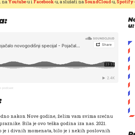
i na
Youtube
-u i
Facebook
-u, a slušati na
SoundCloud
-u,
Spotify
a:
N
u:
lo podcast
:
edno nakon Nove godine, želim vam svima srećnu
raznike. Bila je ovo teška godina iza nas. 2021.
 je i divnih momenata, bilo je i nekih poslovnih
P