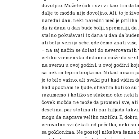
dovoljno. Možete čak i svi vi kao tim da bu
dalje to možda nije dovoljno. Ali, to je živo
naredni dan, neki naredni meč je prilika 
da iz dana u dan bude bolji, spremniji, da r
stalno pokušavati iz dana u dan da budem
ali bolja verzija sebe, gde ćemo znati viš
– na taj način se dolazi do neverovatnih
veliku vremensku distancu može da se s
na svemu u ovoj godini, u ovoj godini koj
sa nekim lepim brojkama. Nikad nisam ju
je to bilo važno, ali svaki put kad vidim d
kad upoznam te ljude, shvatim koliko su t
razumemo i koliko se slažemo oko nekih k
čovek možda ne može da promeni sve, ali
desetina, par stotina ili par hiljada tak
mogu da naprave veliku razliku. E, dobro, t
verovatno svi čekali od početka, neki su m
sa poklonima. Ne postoji nikakva šansa d