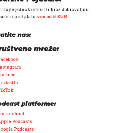
irajte jednokratno ili kroz dobrovoljnu
sečnu pretplatu
već od 5 EUR
.
atite nas:
ruštvene mreže:
Facebook
Instagram
Youtube
LinkedIn
TikTok
odcast platforme:
Soundcloud
pple Podcasts
oogle Podcasts