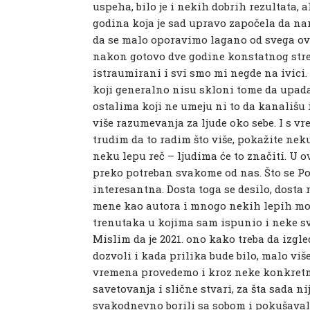
uspeha, bilo je i nekih dobrih rezultata, 
godina koja je sad upravo započela da na
da se malo oporavimo lagano od svega ovo
nakon gotovo dve godine konstatnog stres
istraumirani i svi smo mi negde na ivici.
koji generalno nisu skloni tome da upadaj
ostalima koji ne umeju ni to da kanališu 
više razumevanja za ljude oko sebe. I s v
trudim da to radim što više, pokažite nek
neku lepu reč – ljudima će to značiti. U 
preko potreban svakome od nas. Što se Poj
interesantna. Dosta toga se desilo, dosta
mene kao autora i mnogo nekih lepih m
trenutaka u kojima sam ispunio i neke svo
Mislim da je 2021. ono kako treba da izgle
dozvoli i kada prilika bude bilo, malo vi
vremena provedemo i kroz neke konkretne
savetovanja i slične stvari, za šta sada ni
svakodnevno borili sa sobom i pokušavali