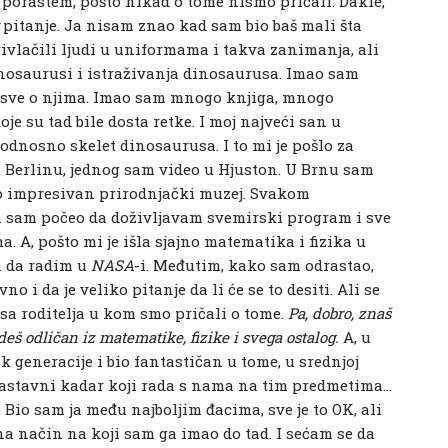
d porastem, pošto nikad o tome nismo pričali. Dakle,
pitanje. Ja nisam znao kad sam bio baš mali šta
vlačili ljudi u uniformama i takva zanimanja, ali
dinosaurusi i istraživanja dinosaurusa. Imao sam
 sve o njima. Imao sam mnogo knjiga, mnogo
oje su tad bile dosta retke. I moj najveći san u
 odnosno skelet dinosaurusa. I to mi je pošlo za
 Berlinu, jednog sam video u Hjuston. U Brnu sam
ko impresivan prirodnjački muzej. Svakom
a sam počeo da doživljavam svemirski program i sve
. A, pošto mi je išla sjajno matematika i fizika u
n da radim u
NASA
-i. Međutim, kako sam odrastao,
o i da je veliko pitanje da li će se to desiti. Ali se
sa roditelja u kom smo pričali o tome.
Pa, dobro, znaš
š odličan iz matematike, fizike i svega ostalog.
A, u
k generacije i bio fantastičan u tome, u srednjoj
 nastavni kadar koji rada s nama na tim predmetima…
 Bio sam ja među najboljim đacima, sve je to OK, ali
a način na koji sam ga imao do tad. I sećam se da