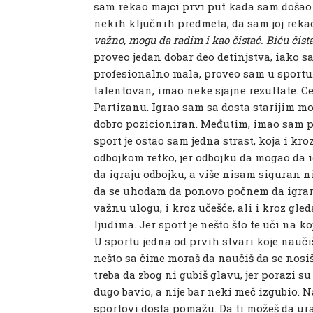
sam rekao majci prvi put kada sam došao
nekih ključnih predmeta, da sam joj reka
važno, mogu da radim i kao čistač. Biću čist
proveo jedan dobar deo detinjstva, iako s
profesionalno mala, proveo sam u sportu.
talentovan, imao neke sjajne rezultate. C
Partizanu. Igrao sam sa dosta starijim mo
dobro pozicioniran. Međutim, imao sam pov
sport je ostao sam jedna strast, koja i kr
odbojkom retko, jer odbojku da mogao da i
da igraju odbojku, a više nisam siguran n
da se uhodam da ponovo počnem da igram.
važnu ulogu, i kroz učešće, ali i kroz gl
ljudima. Jer sport je nešto što te uči na 
U sportu jedna od prvih stvari koje naučiš 
nešto sa čime moraš da naučiš da se nosiš
treba da zbog ni gubiš glavu, jer porazi s
dugo bavio, a nije bar neki meč izgubio. 
sportovi dosta pomažu. Da ti možeš da ura