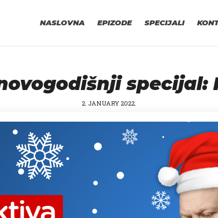
NASLOVNA
EPIZODE
SPECIJALI
KON
novogodišnji specijal: 
2. JANUARY 2022.