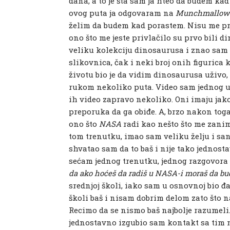
dana, a to je šta sam ja hteo da budem ka
ovog puta ja odgovaram na
Munchmallow
želim da budem kad porastem. Nisu me pri
ono što me jeste privlačilo su prvo bili 
veliku kolekciju dinosaurusa i znao sam
slikovnica, čak i neki broj onih figurica k
životu bio je da vidim dinosaurusa uživo,
rukom nekoliko puta. Video sam jednog u
ih video zapravo nekoliko. Oni imaju ja
preporuka da ga obiđe. A, brzo nakon tog
ono što
NASA
radi kao nešto što me zanima
tom trenutku, imao sam veliku želju i sa
shvatao sam da to baš i nije tako jednostavn
sećam jednog trenutku, jednog razgovora 
da ako hoćeš da radiš u NASA-i moraš da bude
srednjoj školi, iako sam u osnovnoj bio đa
školi baš i nisam dobrim delom zato što
Recimo da se nismo baš najbolje razumeli.
jednostavno izgubio sam kontakt sa tim n