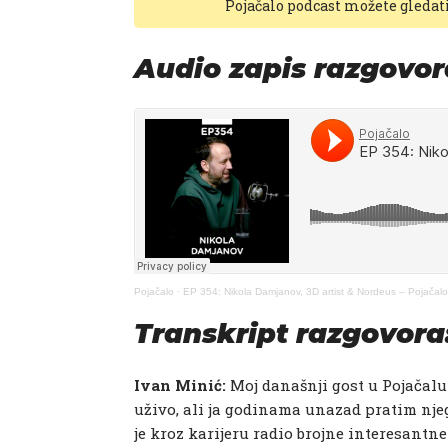
Pojačalo podcast možete gledat
Audio zapis razgovor
Pojačalo
·
EP 354: Nikola Damjanov, 3D artist & Nordeus – Pojačal
Transkript razgovora
Ivan Minić:​
Moj današnji gost u Pojačal
uživo, ali ja godinama unazad pratim njego
je kroz karijeru radio brojne interesantn