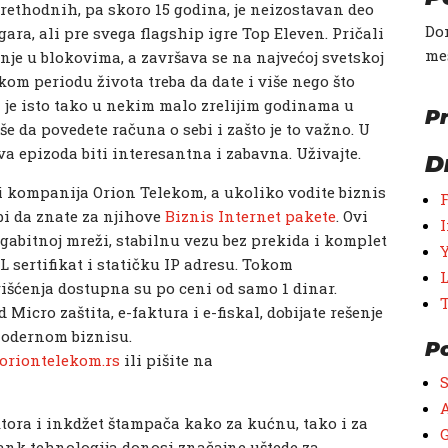
prethodnih, pa skoro 15 godina, je neizostavan deo
Don
ara, ali pre svega flagship igre Top Eleven. Pričali
me
nje u blokovima, a završava se na najvećoj svetskoj
kom periodu života treba da date i više nego što
a je isto tako u nekim malo zrelijim godinama u
Pr
e da povedete računa o sebi i zašto je to važno. U
a epizoda biti interesantna i zabavna. Uživajte.
D
i kompanija Orion Telekom, a ukoliko vodite biznis
 bi da znate za njihove
Biznis Internet pakete
. Ovi
gabitnoj mreži, stabilnu vezu bez prekida i komplet
L sertifikat i statičku IP adresu. Tokom
išćenja dostupna su po ceni od samo 1 dinar.
Micro zaštita, e-faktura i e-fiskal, dobijate rešenje
modernom biznisu.
P
oriontelekom.rs
ili pišite na
A
ktora i inkdžet štampača kako za kućnu, tako i za
G
ank tehnologija donosi značajne uštede za