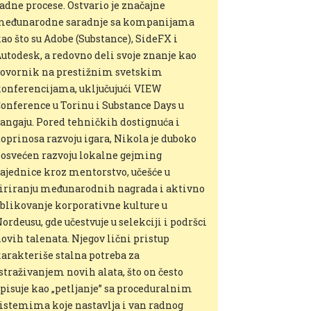
adne procese. Ostvario je značajne
eđunarodne saradnje sa kompanijama
ao što su Adobe (Substance), SideFX i
utodesk, a redovno deli svoje znanje kao
ovornik na prestižnim svetskim
onferencijama, uključujući VIEW
onference u Torinu i Substance Days u
angaju. Pored tehničkih dostignuća i
oprinosa razvoju igara, Nikola je duboko
osvećen razvoju lokalne gejming
ajednice kroz mentorstvo, učešće u
iriranju međunarodnih nagrada i aktivno
blikovanje korporativne kulture u
ordeusu, gde učestvuje u selekciji i podršci
ovih talenata. Njegov lični pristup
arakteriše stalna potreba za
straživanjem novih alata, što on često
pisuje kao „petljanje” sa proceduralnim
istemima koje nastavlja i van radnog