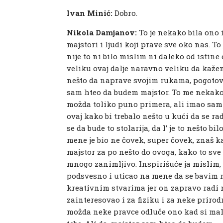
Ivan Minić:
Dobro.
Nikola Damjanov:
To je nekako bila ono 
majstori i ljudi koji prave sve oko nas. To
nije to ni bilo mislim ni daleko od istin
veliku ovaj dalje naravno veliku da kaž
nešto da naprave svojim rukama, pogotovo 
sam hteo da budem majstor. To me nekako
možda toliko puno primera, ali imao sam uja
ovaj kako bi trebalo nešto u kući da se radi,
se da bude to stolarija, da l’ je to nešto b
mene je bio ne čovek, super čovek, znaš k
majstor za po nešto do ovoga, kako to sve 
mnogo zanimljivo. Inspirišuće ja mislim,
podsvesno i uticao na mene da se bavim
kreativnim stvarima jer on zapravo radi n
zainteresovao i za fiziku i za neke prirod
možda neke pravce odluče ono kad si mali