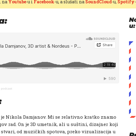
i na
Youtube
-u i
Facebook
-u, a slušati na
SoundCloud
-u,
Spotify
a:
N
u:
o podcast
:
u je Nikola Damjanov. Mi se relativno kratko znamo
v rad. On je 3D umetnik, ali u suštini, dizajner koji
e stvari, od muzičkih spotova, preko vizualizacija u
P