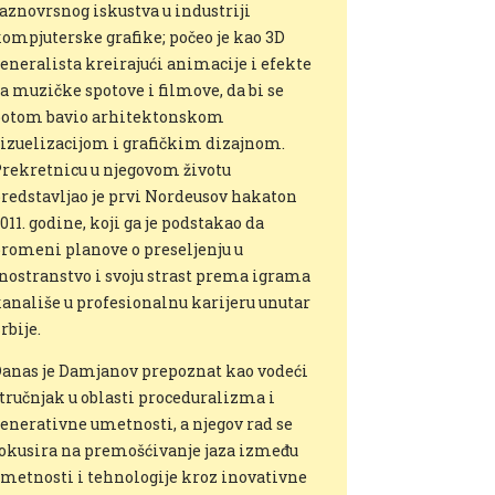
aznovrsnog iskustva u industriji
ompjuterske grafike; počeo je kao 3D
eneralista kreirajući animacije i efekte
a muzičke spotove i filmove, da bi se
otom bavio arhitektonskom
izuelizacijom i grafičkim dizajnom.
rekretnicu u njegovom životu
redstavljao je prvi Nordeusov hakaton
011. godine, koji ga je podstakao da
romeni planove o preseljenju u
nostranstvo i svoju strast prema igrama
anališe u profesionalnu karijeru unutar
rbije.
anas je Damjanov prepoznat kao vodeći
tručnjak u oblasti proceduralizma i
enerativne umetnosti, a njegov rad se
okusira na premošćivanje jaza između
metnosti i tehnologije kroz inovativne