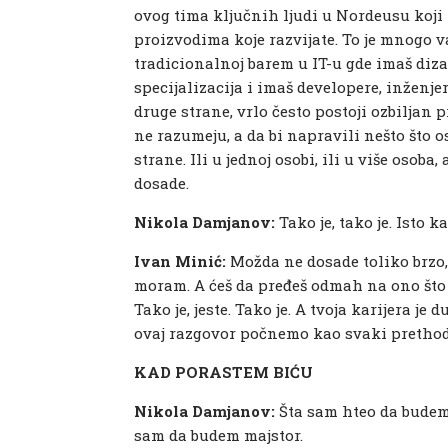
ovog tima ključnih ljudi u Nordeusu koji
proizvodima koje razvijate. To je mnogo va
tradicionalnoj barem u IT-u gde imaš diza
specijalizacija i imaš developere, inženje
druge strane, vrlo često postoji ozbiljan
ne razumeju, a da bi napravili nešto što o
strane. Ili u jednoj osobi, ili u više osoba
dosade.
Nikola Damjanov:
Tako je, tako je. Isto 
Ivan Minić:
Možda ne dosade toliko brzo, 
moram. A ćeš da pređeš odmah na ono što 
Tako je, jeste. Tako je. A tvoja karijera je
ovaj razgovor počnemo kao svaki prethodn
KAD PORASTEM BIĆU
Nikola Damjanov:
Šta sam hteo da budem
sam da budem majstor.