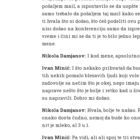
pošaljem mail, a ispostavilo se da uopšte 
samo trebalo da pošaljem taj mail kako se
ti hvala što si došao, što ćeš podeliti ovu 
nisi došao na konferenciju samo da ispre
vreme i čini mi se da ti je to bilo jedno le
mene.
Nikola Damjanov:
I kod mene, apsolutno
Ivan Minić:
I što nekako prihvataš da bu
tih nekih pomalo blesavih ljudi koji vole
zadovolje sa nečim što je okej, nego imaju 
naprave nešto što je bolje i retko kad u 
su napravili. Dobro mi došao.
Nikola Damjanov:
Hvala, bolje te našao.
onako dosta čudno, nemoj da bude ko ono na
nit je mleko, al 3 u 1.
Ivan Minić:
Pa vidi, ali ali spoj te tri st