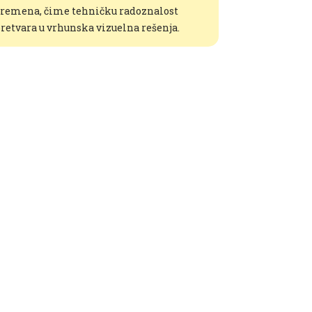
remena, čime tehničku radoznalost
retvara u vrhunska vizuelna rešenja.