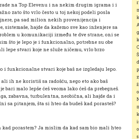
r
 rade na Top Elevenu i na nekim drugim igrama i i
m
žno zato što vrlo često u toj nekoj podeli posla
k
jnere, pa sad milion nekih provenijencija i
A
re, sistemaše, hajde da kažemo sve kao inženjere sa
g
 problem u komunikaciji između te dve strane, oni se
k
sim što je lepo je i funkcionalno, potrebne su obe
C
, ali lepe stvari koje ne služe ničemu, vrlo brzo
Š
d
kao i funkcionalne stvari koje baš ne izgledaju lepo.
p
z
ali ih ne koristiš sa radošću, nego eto ako baš
ž
je bari malo lepše ćeš veoma lako ćeš da prebegneš.
o
 duga, zabavna, turbulentna, neobična, ali hajde da i
N
i sa pitanjem, šta si hteo da budeš kad porasteš?
n
k
i
 kad porastem? Ja mislim da kad sam bio mali hteo
o
s