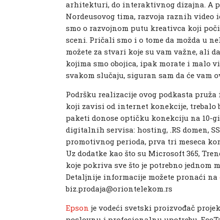
arhitekturi, do interaktivnog dizajna. A 
Nordeusovog tima, razvoja raznih video ig
smo o razvojnom putu kreativca koji poči
sceni. Pričali smo i o tome da možda u ne
možete za stvari koje su vam važne, ali d
kojima smo obojica, ipak morate i malo viš
svakom slučaju, siguran sam da će vam ov
Podršku realizacije ovog podkasta pruža 
koji zavisi od internet konekcije, trebalo
paketi donose optičku konekciju na 10-gi
digitalnih servisa: hosting, .RS domen, SS
promotivnog perioda, prva tri meseca kor
Uz dodatke kao što su Microsoft 365, Trend 
koje pokriva sve što je potrebno jednom 
Detaljnije informacije možete pronaći na
biz.prodaja@oriontelekom.rs
Epson
je vodeći svetski proizvođač proje
poslovnu i profesionalnu upotrebu. EcoT