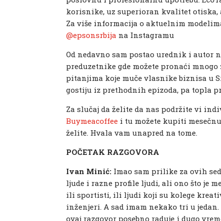
korisnike, uz superioran kvalitet otiska,
Za više informacija o aktuelnim modelim
@epsonsrbija
na Instagramu
Od nedavno sam postao urednik i autor 
preduzetnike gde možete pronaći mnogo z
pitanjima koje muče vlasnike biznisa u S
gostiju iz prethodnih epizoda, pa topla 
Za slučaj da želite da nas podržite vi in
Buymeacoffee
i tu možete kupiti mesečnu 
želite. Hvala vam unapred na tome.
POČETAK RAZGOVORA
Ivan Minić:
Imao sam prilike za ovih se
ljude i razne profile ljudi, ali ono što je
ili sportisti, ili ljudi koji su kolege kreat
inženjeri. A sad imam nekako tri u jedan. N
ovaj razgovor posebno raduje i dugo vrem