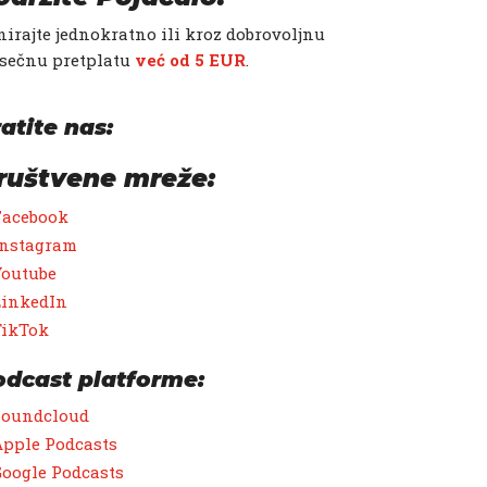
irajte jednokratno ili kroz dobrovoljnu
sečnu pretplatu
već od 5 EUR
.
atite nas:
ruštvene mreže:
Facebook
Instagram
Youtube
LinkedIn
TikTok
odcast platforme:
Soundcloud
pple Podcasts
oogle Podcasts