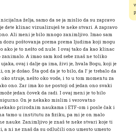
v
p
inicijalna želja, samo da se ja mislio da su zapravo
 je dete klinac vizualizuješ te neke stvari. A zapravo
e ono. Ali meni je bilo mnogo zanimljivo. Imao sam
em dozu poštovanja prema prema ljudima koji mogu
ako je to nešto od nule. I ovaj tako da kao klinac
 zanimalo. A imao sam kod sebe znaš ne toliko
ka, ovaj i dalje ga ima, živi je, hvala Bogu, koji je
 on je došao. Šta god da je to bilo, da l’ je trebalo da
ilo oko struje, nešto oko vode, i to u tom momentu za
ako ono. Zar ima ko ne postoji od jedan ono svaki
može jedan čovek da radi. I ovaj meni je to bilo
 sigurno. On je nekako mislim i verovatno
 nekako prirodnim naukama i ETF-om i posle čak i
a tamo u institutu za fiziku, pa mi je on malo
ne nauke. Zanimljivo je znaš te neke stvari koje ti
, a ni ne znaš da su odlučili ono umesto umesto