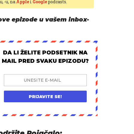
-u,
-u, na
Apple
i
Google
podcasts.
ove epizode u vašem inbox-
DA LI ŽELITE PODSETNIK NA
MAIL PRED SVAKU EPIZODU?
PRIJAVITE SE!
održite Pojačalo: