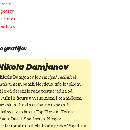
eezer
potify
titcher
Castbox
ografija:
Nikola Damjanov
ikola Damjanov je
Principal Technical
rtist
u kompaniji Nordeus, gde je tokom
iše od decenije rada postao jedna od
ljučnih figura u vizuelnom i tehničkom
azvoju njihovih globalno uspešnih
aslova, kao što su Top Eleven, Heroic –
agic Duel i Spellsouls. Njegov
rofesionalni put obuhvata preko 15 godina