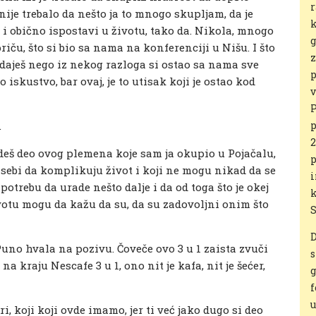
r
nije trebalo da nešto ja to mnogo skupljam, da je
k
 i obično ispostavi u životu, tako da. Nikola, mnogo
g
priču, što si bio sa nama na konferenciji u Nišu. I što
z
daješ nego iz nekog razloga si ostao sa nama sve
p
po iskustvo, bar ovaj, je to utisak koji je ostao kod
v
P
.
p
2
deš deo ovog plemena koje sam ja okupio u Pojačalu,
p
 sebi da komplikuju život i koji ne mogu nikad da se
i
potrebu da urade nešto dalje i da od toga što je okej
k
životu mogu da kažu da su, da su zadovoljni onim što
S
D
 Puno hvala na pozivu. Čoveče ovo 3 u 1 zaista zvuči
s
 kraju Nescafe 3 u 1, ono nit je kafa, nit je šećer,
g
f
u
vari, koji koji ovde imamo, jer ti već jako dugo si deo