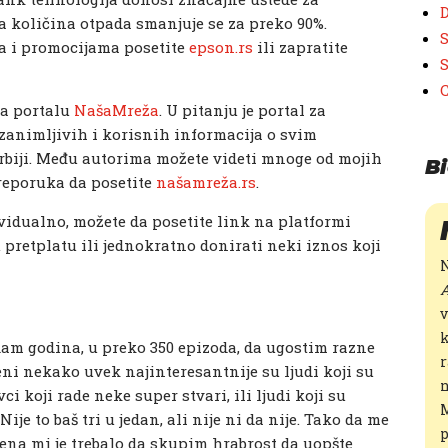
D
 a količina otpada smanjuje se za preko 90%.
S
a i promocijama posetite
epson.rs
ili zapratite
S
na portalu
NašaMreža
. U pitanju je portal za
animljivih i korisnih informacija o svim
rbiji. Među autorima možete videti mnoge od mojih
Bi
preporuka da posetite
našamreža.rs
.
dividualno, možete da posetite link na platformi
pretplatu ili jednokratno donirati neki iznos koji
N
A
v
k
dam godina, u preko 350 epizoda, da ugostim razne
r
 meni nekako uvek najinteresantnije su ljudi koji su
n
ivci koji rade neke super stvari, ili ljudi koji su
M
ije to baš tri u jedan, ali nije ni da nije. Tako da me
p
ena mi je trebalo da skupim hrabrost da uopšte