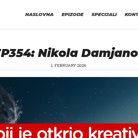
NASLOVNA
EPIZODE
SPECIJALI
KON
P354: Nikola Damjan
1. FEBRUARY 2026.