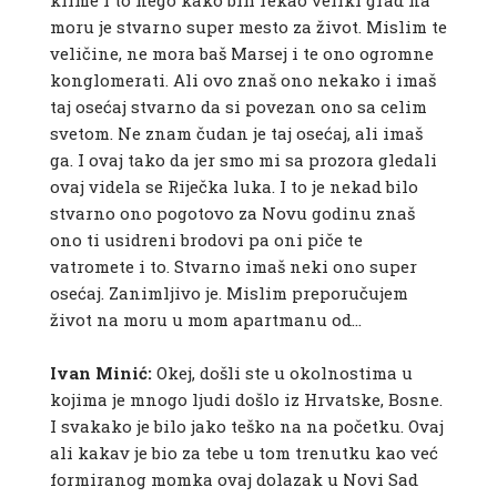
klime i to nego kako bih rekao veliki grad na
moru je stvarno super mesto za život. Mislim te
veličine, ne mora baš Marsej i te ono ogromne
konglomerati. Ali ovo znaš ono nekako i imaš
taj osećaj stvarno da si povezan ono sa celim
svetom. Ne znam čudan je taj osećaj, ali imaš
ga. I ovaj tako da jer smo mi sa prozora gledali
ovaj videla se Riječka luka. I to je nekad bilo
stvarno ono pogotovo za Novu godinu znaš
ono ti usidreni brodovi pa oni piče te
vatromete i to. Stvarno imaš neki ono super
osećaj. Zanimljivo je. Mislim preporučujem
život na moru u mom apartmanu od…
Ivan Minić:
Okej, došli ste u okolnostima u
kojima je mnogo ljudi došlo iz Hrvatske, Bosne.
I svakako je bilo jako teško na na početku. Ovaj
ali kakav je bio za tebe u tom trenutku kao već
formiranog momka ovaj dolazak u Novi Sad