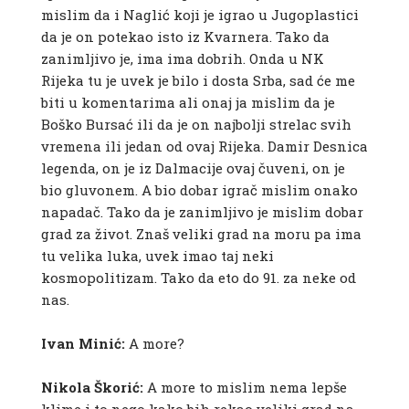
mislim da i Naglić koji je igrao u Jugoplastici
da je on potekao isto iz Kvarnera. Tako da
zanimljivo je, ima ima dobrih. Onda u NK
Rijeka tu je uvek je bilo i dosta Srba, sad će me
biti u komentarima ali onaj ja mislim da je
Boško Bursać ili da je on najbolji strelac svih
vremena ili jedan od ovaj Rijeka. Damir Desnica
legenda, on je iz Dalmacije ovaj čuveni, on je
bio gluvonem. A bio dobar igrač mislim onako
napadač. Tako da je zanimljivo je mislim dobar
grad za život. Znaš veliki grad na moru pa ima
tu velika luka, uvek imao taj neki
kosmopolitizam. Tako da eto do 91. za neke od
nas.
Ivan Minić:
A more?
Nikola Škorić:
A more to mislim nema lepše