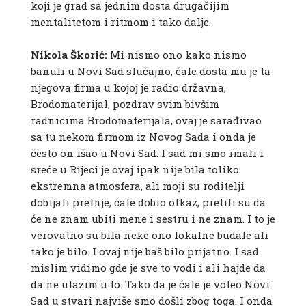
koji je grad sa jednim dosta drugačijim
mentalitetom i ritmom i tako dalje.
Nikola Škorić:
Mi nismo ono kako nismo
banuli u Novi Sad slučajno, ćale dosta mu je ta
njegova firma u kojoj je radio državna,
Brodomaterijal, pozdrav svim bivšim
radnicima Brodomaterijala, ovaj je sarađivao
sa tu nekom firmom iz Novog Sada i onda je
često on išao u Novi Sad. I sad mi smo imali i
sreće u Rijeci je ovaj ipak nije bila toliko
ekstremna atmosfera, ali moji su roditelji
dobijali pretnje, ćale dobio otkaz, pretili su da
će ne znam ubiti mene i sestru i ne znam. I to je
verovatno su bila neke ono lokalne budale ali
tako je bilo. I ovaj nije baš bilo prijatno. I sad
mislim vidimo gde je sve to vodi i ali hajde da
da ne ulazim u to. Tako da je ćale je voleo Novi
Sad u stvari najviše smo došli zbog toga. I onda