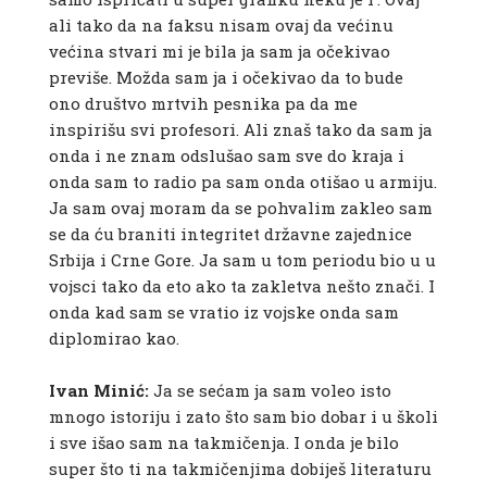
ali tako da na faksu nisam ovaj da većinu
većina stvari mi je bila ja sam ja očekivao
previše. Možda sam ja i očekivao da to bude
ono društvo mrtvih pesnika pa da me
inspirišu svi profesori. Ali znaš tako da sam ja
onda i ne znam odslušao sam sve do kraja i
onda sam to radio pa sam onda otišao u armiju.
Ja sam ovaj moram da se pohvalim zakleo sam
se da ću braniti integritet državne zajednice
Srbija i Crne Gore. Ja sam u tom periodu bio u u
vojsci tako da eto ako ta zakletva nešto znači. I
onda kad sam se vratio iz vojske onda sam
diplomirao kao.
Ivan Minić:
Ja se sećam ja sam voleo isto
mnogo istoriju i zato što sam bio dobar i u školi
i sve išao sam na takmičenja. I onda je bilo
super što ti na takmičenjima dobiješ literaturu