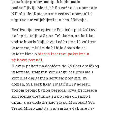
kroz koje prolazimo ipak budu malo
podnošljiviji. Meni je bilo važno da upoznate
Nikolu. Jer Draganu ste već svi upoznali i
sigurno ste zaljubljeni u njega. Uživajte.
Realizaciju ove epizode Pojačala podržali svi
naši prijatelji iz Orion Telekoma, a ukoliko
vodite biznis koji zavisi od brzine i kvaliteta
interneta, mislim da bi bilo dobro da se
informišete o
biznis internet paketima u
njihovoj ponudi
.
U ovim paketima dobićete do 2,5 Gb/s optičkog
interneta, stabilnu konekciju bez prekida i
komplet digitalnih servisa: hosting, .RS
domen, SSL sertifikat i statičku IP adresu.
Tokom promotivnog perioda, prva tri meseca
korišćenja dostupna su po ceni od samo 1
dinar, a uz dodatke kao što su Microsoft 365,
Trend Micro zaštita, sistem za e-fakture i e-