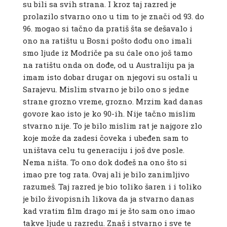
su bili sa svih strana. I kroz taj razred je
prolazilo stvarno ono u tim to je znači od 93. do
96. mogao si tačno da pratiš šta se dešavalo i
ono na ratištu u Bosni pošto dođu ono imali
smo ljude iz Modriče pa su ćale ono još tamo
na ratištu onda on dođe, od u Australiju pa ja
imam isto dobar drugar on njegovi su ostali u
Sarajevu. Mislim stvarno je bilo ono s jedne
strane grozno vreme, grozno. Mrzim kad danas
govore kao isto je ko 90-ih. Nije tačno mislim
stvarno nije. To je bilo mislim rat je najgore zlo
koje može da zadesi čoveka i ubeđen sam to
uništava celu tu generaciju i još dve posle.
Nema ništa. To ono dok dođeš na ono što si
imao pre tog rata. Ovaj ali je bilo zanimljivo
razumeš. Taj razred je bio toliko šaren i i toliko
je bilo živopisnih likova da ja stvarno danas
kad vratim film drago mi je što sam ono imao
takve ljude u razredu. Znaš i stvarno i sve te