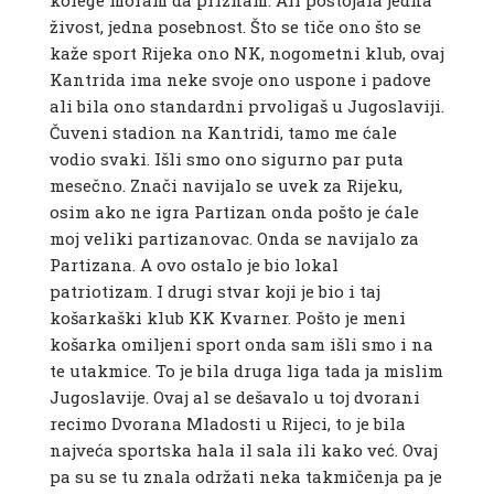
kolege moram da priznam. Ali postojala jedna
živost, jedna posebnost. Što se tiče ono što se
kaže sport Rijeka ono NK, nogometni klub, ovaj
Kantrida ima neke svoje ono uspone i padove
ali bila ono standardni prvoligaš u Jugoslaviji.
Čuveni stadion na Kantridi, tamo me ćale
vodio svaki. Išli smo ono sigurno par puta
mesečno. Znači navijalo se uvek za Rijeku,
osim ako ne igra Partizan onda pošto je ćale
moj veliki partizanovac. Onda se navijalo za
Partizana. A ovo ostalo je bio lokal
patriotizam. I drugi stvar koji je bio i taj
košarkaški klub KK Kvarner. Pošto je meni
košarka omiljeni sport onda sam išli smo i na
te utakmice. To je bila druga liga tada ja mislim
Jugoslavije. Ovaj al se dešavalo u toj dvorani
recimo Dvorana Mladosti u Rijeci, to je bila
najveća sportska hala il sala ili kako već. Ovaj
pa su se tu znala održati neka takmičenja pa je