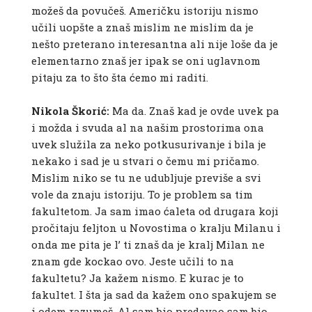
možeš da povučeš. Američku istoriju nismo
učili uopšte a znaš mislim ne mislim da je
nešto preterano interesantna ali nije loše da je
elementarno znaš jer ipak se oni uglavnom
pitaju za to što šta ćemo mi raditi.
Nikola Škorić:
Ma da. Znaš kad je ovde uvek pa
i možda i svuda al na našim prostorima ona
uvek služila za neko potkusurivanje i bila je
nekako i sad je u stvari o čemu mi pričamo.
Mislim niko se tu ne udubljuje previše a svi
vole da znaju istoriju. To je problem sa tim
fakultetom. Ja sam imao ćaleta od drugara koji
pročitaju feljton u Novostima o kralju Milanu i
onda me pita je l’ ti znaš da je kralj Milan ne
znam gde kockao ovo. Jeste učili to na
fakultetu? Ja kažem nismo. E kurac je to
fakultet. I šta ja sad da kažem ono spakujem se
i odem razumeš. Al sam bio predavao sam bio