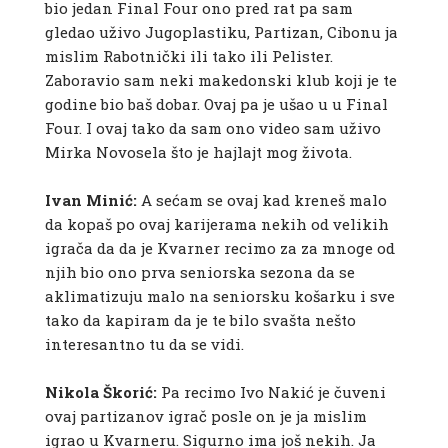
bio jedan Final Four ono pred rat pa sam
gledao uživo Jugoplastiku, Partizan, Cibonu ja
mislim Rabotnički ili tako ili Pelister.
Zaboravio sam neki makedonski klub koji je te
godine bio baš dobar. Ovaj pa je ušao u u Final
Four. I ovaj tako da sam ono video sam uživo
Mirka Novosela što je hajlajt mog života.
Ivan Minić:
A sećam se ovaj kad kreneš malo
da kopaš po ovaj karijerama nekih od velikih
igrača da da je Kvarner recimo za za mnoge od
njih bio ono prva seniorska sezona da se
aklimatizuju malo na seniorsku košarku i sve
tako da kapiram da je te bilo svašta nešto
interesantno tu da se vidi.
Nikola Škorić:
Pa recimo Ivo Nakić je čuveni
ovaj partizanov igrač posle on je ja mislim
igrao u Kvarneru. Sigurno ima još nekih. Ja