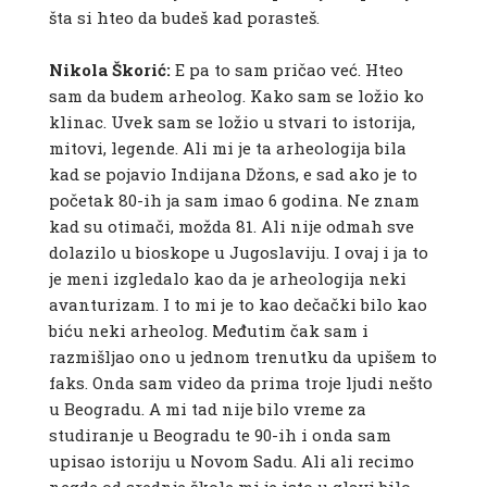
šta si hteo da budeš kad porasteš.
Nikola Škorić:
E pa to sam pričao već. Hteo
sam da budem arheolog. Kako sam se ložio ko
klinac. Uvek sam se ložio u stvari to istorija,
mitovi, legende. Ali mi je ta arheologija bila
kad se pojavio Indijana Džons, e sad ako je to
početak 80-ih ja sam imao 6 godina. Ne znam
kad su otimači, možda 81. Ali nije odmah sve
dolazilo u bioskope u Jugoslaviju. I ovaj i ja to
je meni izgledalo kao da je arheologija neki
avanturizam. I to mi je to kao dečački bilo kao
biću neki arheolog. Međutim čak sam i
razmišljao ono u jednom trenutku da upišem to
faks. Onda sam video da prima troje ljudi nešto
u Beogradu. A mi tad nije bilo vreme za
studiranje u Beogradu te 90-ih i onda sam
upisao istoriju u Novom Sadu. Ali ali recimo