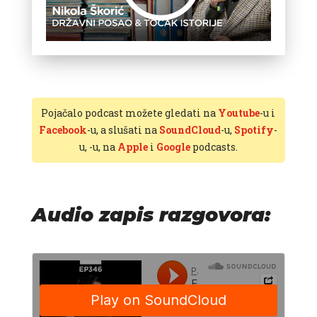
Pojačalo podcast možete gledati na
Youtube
-u i
Facebook
-u, a slušati na
SoundCloud
-u,
Spotify
-
u,
-u, na
Apple
i
Google
podcasts.
Audio zapis razgovora: