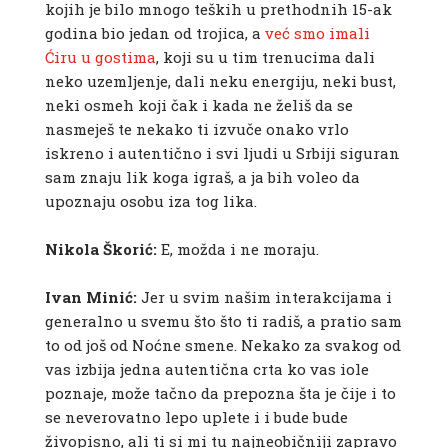
kojih je bilo mnogo teških u prethodnih 15-ak
godina bio jedan od trojica, a
već smo imali
Ćiru u gostima
, koji su u tim trenucima dali
neko uzemljenje, dali neku energiju, neki bust,
neki osmeh koji čak i kada ne želiš da se
nasmeješ te nekako ti izvuče onako vrlo
iskreno i autentično i svi ljudi u Srbiji siguran
sam znaju lik koga igraš, a ja bih voleo da
upoznaju osobu iza tog lika.
Nikola Škorić:
E, možda i ne moraju.
Ivan Minić:
Jer u svim našim interakcijama i
generalno u svemu što što ti radiš, a pratio sam
to od još od Noćne smene. Nekako za svakog od
vas izbija jedna autentična crta ko vas iole
poznaje, može tačno da prepozna šta je čije i to
se neverovatno lepo uplete i i bude bude
živopisno, ali ti si mi tu najneobičniji zapravo