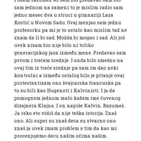
sam jednom na zameni to je mislim radio sam
jedno mesec dva u struci u gimnaziji Laza
Kostić u Novom Sadu. Ovaj menjao sam jednu
profesorku pa mi je to ostalo kao mislim tad ne
znam da li bi sad. Možda bi mogao i sad. Ali još
uvek nisam bio nije bilo ni toliko
generacijskog jaza između mene. Predavao sam
prvom i trećem srednje. I onda bilo smešno na
ovaj tim iz treće srednje pa sam im dao neki
kontrolni a između ostalog bilo je pitanje ovaj
protestantizam ono švajcarska francuska pa
tu su bili kao Hugenoti i Kalvinisti. I ja da
pomognem jednom malo kažem ime čuvenog
dizajnera Klajna. I on napiše Kalvin. Razumeš.
Ja reko eto vidiš da nije teška istorija. Znaš
ono. Ali super su znaš deca su stvarno ono
znaš ja uvek imam problem s tim da kao mi
procenjujemo decu našim očima našim