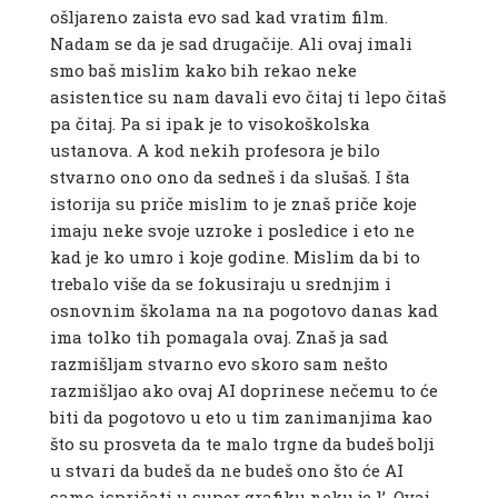
ošljareno zaista evo sad kad vratim film.
Nadam se da je sad drugačije. Ali ovaj imali
smo baš mislim kako bih rekao neke
asistentice su nam davali evo čitaj ti lepo čitaš
pa čitaj. Pa si ipak je to visokoškolska
ustanova. A kod nekih profesora je bilo
stvarno ono ono da sedneš i da slušaš. I šta
istorija su priče mislim to je znaš priče koje
imaju neke svoje uzroke i posledice i eto ne
kad je ko umro i koje godine. Mislim da bi to
trebalo više da se fokusiraju u srednjim i
osnovnim školama na na pogotovo danas kad
ima tolko tih pomagala ovaj. Znaš ja sad
razmišljam stvarno evo skoro sam nešto
razmišljao ako ovaj AI doprinese nečemu to će
biti da pogotovo u eto u tim zanimanjima kao
što su prosveta da te malo trgne da budeš bolji
u stvari da budeš da ne budeš ono što će AI
samo ispričati u super grafiku neku je l’. Ovaj