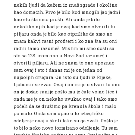
nekih ljudi da kažem iz znaš zgrade i okoline
kao domaćih. Prvo je bilo kod mnogih jao jadni
kao eto šta smo prošli. Ali onda je bilo
nekoliko njih kad je ovaj kad smo otvorili tu
piljaru onda je bilo kao otprilike da smo ne
znam kakvi ratni profiteri i ko zna šta su oni
radili tamo razumeš. Mislim mi smo došli sa
sto sa 128-icom ono u Novi Sad razumeš i
otvorili piljaru. Ali ne znam to ono upoznao
sam ovaj i eto i danas mi je on jedan od
najboljih drugara. On isto su ljudi iz Rijeke,
Ljubomir se zvao. Ovaj i on mi je u stvari tu ono
on je došao ranije pošto mu je ćale vojno lice i
onda me je on nekako uvukao ovaj i tako smo
počeli da se družimo pa krenula škola i malo
po malo. Onda sam upao u to izbegličko
odeljenje ovaj u školi tako su ga zvali. Pošto je
to bilo neko novo formirano odeljenje. Tu sam