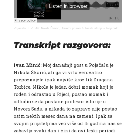
Pojačalo
·
EP 346: Nikola Škorić, Državni posao & Točak istorije – Pojačalo podcast
Transkript razgovora:
Ivan Minić:​
Moj današnji gost u Pojačalu je
Nikola Škorić, ali ga vi vrlo verovatno
prepoznajete ipak najviše kroz lik Dragana
Torbice. Nikola je jedan dobri momak koji je
rođen i odrastao u Rijeci, postao momak i
odlučio se da postane profesor istorije u
Novom Sadu, a nikada to zapravo nije postao
osim nekih mesec dana na zameni. Ipak sa
svojim prijateljima već više od 15 godina nas se
zabavlja svaki dan i čini da ovi teški periodi