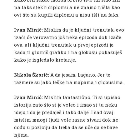
na faks stekli diplomu a ne znamo ništa kao
ovi što su kupili diplomu a nisu išli na faks.
Ivan Minić:
Mislim da je ključni trenutak, evo
izaći će verovatno još neka epizoda dok izađe
ova, ali ključni trenutak u prvoj epizodi je
kada ti glumiš grafiku i na globusu pokazuješ
kako je izgledalo kretanje.
Nikola Škorić:
A da jesam. Lagano. Jer te
razmere su jako teške na mapama i globusima.
Ivan Minić:
Mislim fantastično. Ti si upisao
istoriju zato što si je voleo i imao si tu neku
ideju i da je predaješ i tako dalje. I sad ovaj
mislim mnogi ljudi vole razne stvari dok ne
dođu u poziciju da treba da se uče da se bave
njima.