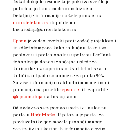
fiskal dobijete rešenje koje pokriva sve što je
potrebno jednom modernom biznisu.
Detaljnije informacije možete pronaći na
oriontelekom.rs
ili pišite na
biz.prodaja@oriontelekom.rs
Epson
je vodeći svetski proizvođač projektora i
inkdžet štampača kako za kućnu, tako i za
poslovnu i profesionalnu upotrebu. EcoTank
tehnologija donosi značajne uštede za
korisnike, uz superioran kvalitet otiska, a
količina otpada smanjuje se za preko 90%.
Za više informacija o aktuelnim modelima i
promocijama posetite
epson.rs
ili zapratite
@epsonsrbija
na Instagramu
Od nedavno sam postao urednik i autor na
portalu
NašaMreža
. U pitanju je portal za
preduzetnike gde možete pronaći mnogo
zanimljivih i korisnih informacija o svim