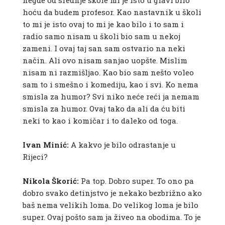
negde od srednje škole mi je isto u glavi bilo
hoću da budem profesor. Kao nastavnik u školi
to mi je isto ovaj to mi je kao bilo i to sam i
radio samo nisam u školi bio sam u nekoj
zameni. I ovaj taj san sam ostvario na neki
način. Ali ovo nisam sanjao uopšte. Mislim
nisam ni razmišljao. Kao bio sam nešto voleo
sam to i smešno i komediju, kao i svi. Ko nema
smisla za humor? Svi niko neće reći ja nemam
smisla za humor. Ovaj tako da ali da ću biti
neki to kao i komičar i to daleko od toga.
Ivan Minić:
A kakvo je bilo odrastanje u
Rijeci?
Nikola Škorić:
Pa top. Dobro super. To ono pa
dobro svako detinjstvo je nekako bezbrižno ako
baš nema velikih loma. Do velikog loma je bilo
super. Ovaj pošto sam ja živeo na obodima. To je