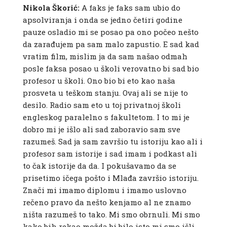
Nikola Škorić:
A faks je faks sam ubio do
apsolviranja i onda se jedno četiri godine
pauze osladio mi se posao pa ono počeo nešto
da zarađujem pa sam malo zapustio. E sad kad
vratim film, mislim ja da sam našao odmah
posle faksa posao u školi verovatno bi sad bio
profesor u školi. Ono bio bi eto kao naša
prosveta u teškom stanju. Ovaj ali se nije to
desilo. Radio sam eto u toj privatnoj školi
engleskog paralelno s fakultetom. I to mi je
dobro mi je išlo ali sad zaboravio sam sve
razumeš. Sad ja sam završio tu istoriju kao ali i
profesor sam istorije i sad imam i podkast ali
to čak istorije da da. I pokušavamo da se
prisetimo ičega pošto i Mlađa završio istoriju.
Znači mi imamo diplomu i imamo uslovno
rečeno pravo da nešto kenjamo al ne znamo
ništa razumeš to tako. Mi smo obrnuli. Mi smo
kako bih rekao možda bi bilo isto mi smo išli