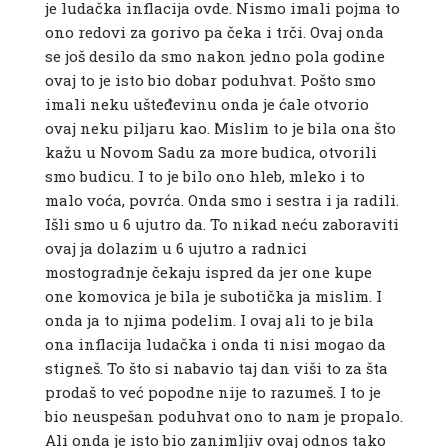
je ludačka inflacija ovde. Nismo imali pojma to
ono redovi za gorivo pa čeka i trči. Ovaj onda
se još desilo da smo nakon jedno pola godine
ovaj to je isto bio dobar poduhvat. Pošto smo
imali neku ušteđevinu onda je ćale otvorio
ovaj neku piljaru kao. Mislim to je bila ona što
kažu u Novom Sadu za more budica, otvorili
smo budicu. I to je bilo ono hleb, mleko i to
malo voća, povrća. Onda smo i sestra i ja radili.
Išli smo u 6 ujutro da. To nikad neću zaboraviti
ovaj ja dolazim u 6 ujutro a radnici
mostogradnje čekaju ispred da jer one kupe
one komovica je bila je subotička ja mislim. I
onda ja to njima podelim. I ovaj ali to je bila
ona inflacija ludačka i onda ti nisi mogao da
stigneš. To što si nabavio taj dan viši to za šta
prodaš to već popodne nije to razumeš. I to je
bio neuspešan poduhvat ono to nam je propalo.
Ali onda je isto bio zanimljiv ovaj odnos tako