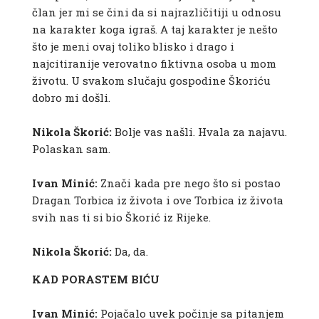
član jer mi se čini da si najrazličitiji u odnosu
na karakter koga igraš. A taj karakter je nešto
što je meni ovaj toliko blisko i drago i
najcitiranije verovatno fiktivna osoba u mom
životu. U svakom slučaju gospodine Škoriću
dobro mi došli.
Nikola Škorić:
Bolje vas našli. Hvala za najavu.
Polaskan sam.
Ivan Minić:
Znači kada pre nego što si postao
Dragan Torbica iz života i ove Torbica iz života
svih nas ti si bio Škorić iz Rijeke.
Nikola Škorić:
Da, da.
KAD PORASTEM BIĆU
Ivan Minić:
Pojačalo uvek počinje sa pitanjem