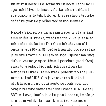
kulturnu scenu i alternativnu scenu i taj neki
sportski život je imao vrlo karakterističan i
sve. Kako je to tebi bilo jer ti si realno i te neke
dečačke godine prošao već si bio momak.
Nikola Škorić:
Pa da ja sam nepunih 17 je kad
smo otišli iz Rijeke, znači negde 2. Pa ja sam to
tek počeo da kako bih rekao iskušavam ali
onda je je li 90-te, 91. već je krenulo počeo rat pa
je to sve i zamrlo. Ali što se tiče Rijeka ima svoj
duh, stvarno je specifičan i poseban grad. Ovaj
znaš to je jedan bio radnički grad onako
levičarski uvek. Tamo uvek pobeđivao i taj SDP
tamo nikad HDZ. Što je verovatno Rijeka i
platila cenu ono ovaj pošto se ipak veći deo
ovaj hrvatske samostalnosti vlada HDZ, ne taj
SDP. Ali ovaj imala je jaku pank scenu, imala je
ja nisam veliki fan pank muzike kao moje