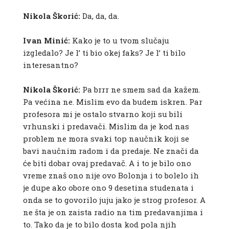
Nikola Škorić:
Da, da, da.
Ivan Minić:
Kako je to u tvom slučaju
izgledalo? Je l’ ti bio okej faks? Je l’ ti bilo
interesantno?
Nikola Škorić:
Pa brrr ne smem sad da kažem.
Pa većina ne. Mislim evo da budem iskren. Par
profesora mi je ostalo stvarno koji su bili
vrhunski i predavači. Mislim da je kod nas
problem ne mora svaki top naučnik koji se
bavi naučnim radom i da predaje. Ne znači da
će biti dobar ovaj predavač. A i to je bilo ono
vreme znaš ono nije ovo Bolonja i to bolelo ih
je dupe ako obore ono 9 desetina studenata i
onda se to govorilo juju jako je strog profesor. A
ne šta je on zaista radio na tim predavanjima i
to. Tako da je to bilo dosta kod pola njih