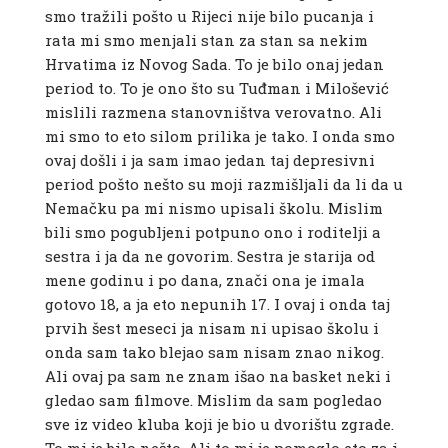
smo tražili pošto u Rijeci nije bilo pucanja i
rata mi smo menjali stan za stan sa nekim
Hrvatima iz Novog Sada. To je bilo onaj jedan
period to. To je ono što su Tuđman i Milošević
mislili razmena stanovništva verovatno. Ali
mi smo to eto silom prilika je tako. I onda smo
ovaj došli i ja sam imao jedan taj depresivni
period pošto nešto su moji razmišljali da li da u
Nemačku pa mi nismo upisali školu. Mislim
bili smo pogubljeni potpuno ono i roditelji a
sestra i ja da ne govorim. Sestra je starija od
mene godinu i po dana, znači ona je imala
gotovo 18, a ja eto nepunih 17. I ovaj i onda taj
prvih šest meseci ja nisam ni upisao školu i
onda sam tako blejao sam nisam znao nikog.
Ali ovaj pa sam ne znam išao na basket neki i
gledao sam filmove. Mislim da sam pogledao
sve iz video kluba koji je bio u dvorištu zgrade.