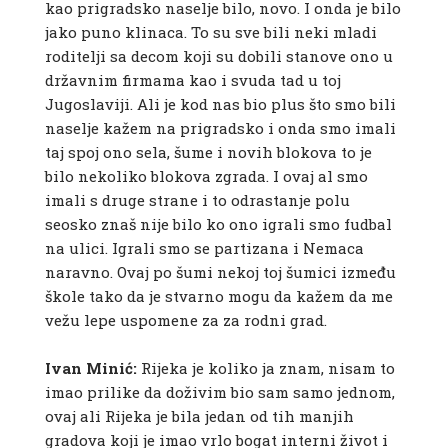
kao prigradsko naselje bilo, novo. I onda je bilo
jako puno klinaca. To su sve bili neki mladi
roditelji sa decom koji su dobili stanove ono u
državnim firmama kao i svuda tad u toj
Jugoslaviji. Ali je kod nas bio plus što smo bili
naselje kažem na prigradsko i onda smo imali
taj spoj ono sela, šume i novih blokova to je
bilo nekoliko blokova zgrada. I ovaj al smo
imali s druge strane i to odrastanje polu
seosko znaš nije bilo ko ono igrali smo fudbal
na ulici. Igrali smo se partizana i Nemaca
naravno. Ovaj po šumi nekoj toj šumici između
škole tako da je stvarno mogu da kažem da me
vežu lepe uspomene za za rodni grad.
Ivan Minić:
Rijeka je koliko ja znam, nisam to
imao prilike da doživim bio sam samo jednom,
ovaj ali Rijeka je bila jedan od tih manjih
gradova koji je imao vrlo bogat interni život i