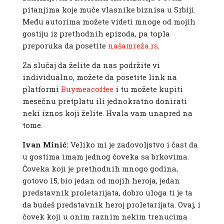
pitanjima koje muče vlasnike biznisa u Srbiji.
Među autorima možete videti mnoge od mojih
gostiju iz prethodnih epizoda, pa topla
preporuka da posetite
našamreža.rs
.
Za slučaj da želite da nas podržite vi
individualno, možete da posetite link na
platformi
Buymeacoffee
i tu možete kupiti
mesečnu pretplatu ili jednokratno donirati
neki iznos koji želite. Hvala vam unapred na
tome.
Ivan Minić:
Veliko mi je zadovoljstvo i čast da
u gostima imam jednog čoveka sa brkovima.
Čoveka koji je prethodnih mnogo godina,
gotovo 15, bio jedan od mojih heroja, jedan
predstavnik proletarijata, dobro uloga ti je ta
da budeš predstavnik heroj proletarijata. Ovaj, i
čovek koji u onim raznim nekim trenucima