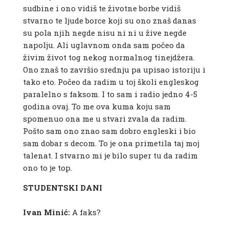
sudbine i ono vidiš te životne borbe vidiš
stvarno te ljude borce koji su ono znaš danas
su pola njih negde nisu ni ni u žive negde
napolju. Ali uglavnom onda sam počeo da
živim život tog nekog normalnog tinejdžera.
Ono znaš to završio srednju pa upisao istoriju i
tako eto. Počeo da radim u toj školi engleskog
paralelno s faksom. I to sam i radio jedno 4-5
godina ovaj. To me ova kuma koju sam
spomenuo ona me u stvari zvala da radim.
Pošto sam ono znao sam dobro engleski i bio
sam dobar s decom. To je ona primetila taj moj
talenat. I stvarno mi je bilo super tu da radim
ono to je top.
STUDENTSKI DANI
Ivan Minić:
A faks?