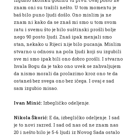
izgubio školsku godinu tu prvu. Ovaj pošto ne
znam oni su tražili nešto. U tom momentu je
baš bilo puno ljudi došlo. Ono mislim ja ne
znam ni kako da se znaš mi smo u tom svom
ratu i svemu što je bilo suštinski prošli bolje
nego 90 posto ljudi. Znaš ipak menjali smo
stan, nekako u Rijeci nije bilo pucanja. Mislim
stvarno u odnosu na pola ljudi koji su izgubili
sve mi smo ipak bili ono dobro prošli. I stvarno
hvala Bogu da je tako ono uvek se zahvaljujem
da nismo morali da prolazimo kroz ono te da
ostaneš bez svega ono bez ičega. I ovaj e sad
sam izgubio misao.
Ivan Minić:
Izbegličko odeljenje.
Nikola Škorić:
E da, izbegličko odeljenje. I sad
je to novi razred. I sad od nas od ne znam nas
20 i nešto bilo je 5-6 ljudi iz Novog Sada ostalo