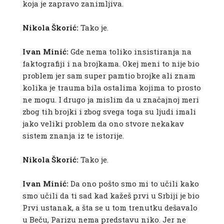
koja je zapravo zanimljiva.
Nikola Škorić:
Tako je.
Ivan Minić:
Gde nema toliko insistiranja na
faktografiji i na brojkama. Okej meni to nije bio
problem jer sam super pamtio brojke ali znam
kolika je trauma bila ostalima kojima to prosto
ne mogu. I drugo ja mislim da u značajnoj meri
zbog tih brojki i zbog svega toga su ljudi imali
jako veliki problem da ono stvore nekakav
sistem znanja iz te istorije.
Nikola Škorić:
Tako je.
Ivan Minić:
Da ono pošto smo mi to učili kako
smo učili da ti sad kad kažeš prvi u Srbiji je bio
Prvi ustanak, a šta se u tom trenutku dešavalo
u Beču, Parizu nema predstavu niko. Jer ne