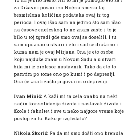
To mi je bilo nešto. Ali to mi je pomoglo eto za i
za Državni posao i za Noćnu smenu taj
besmislena količine podataka ovaj iz tog
perioda. I ovaj išao sam na jedino što sam išao
na časove engleskog to ne znam zašto i to je
bilo u toj zgradi gde smo ovaj se doselili. I tu
sam upoznao u stvari i eto i sad se družimo i
kuma nam je ovaj Mirjana. Ona je eto osoba
koju najduže znam u Novom Sadu a u stvari
bila mi je profesor nastavnik. Tako da eto to
pamtim po tome ono po kumi i po depresiji.
Ona će znati zašto ja govorim o depresiji.
Ivan Minić:
A kaži mi ta cela onako na neki
način konsolidacija života i nastavak života i
škola i fakultet i sve u neko najgore vreme koje
postoji za to. Kako je izgledalo?
Nikola Škorić:
Pa da mi smo došli ono krenula