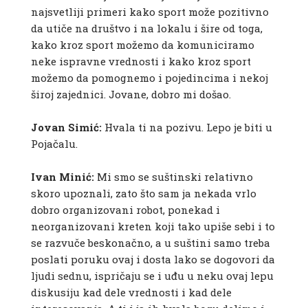
najsvetliji primeri kako sport može pozitivno
da utiče na društvo i na lokalu i šire od toga,
kako kroz sport možemo da komuniciramo
neke ispravne vrednosti i kako kroz sport
možemo da pomognemo i pojedincima i nekoj
široj zajednici. Jovane, dobro mi došao.
Jovan Simić:
Hvala ti na pozivu. Lepo je biti u
Pojačalu.
Ivan Minić:
Mi smo se suštinski relativno
skoro upoznali, zato što sam ja nekada vrlo
dobro organizovani robot, ponekad i
neorganizovani kreten koji tako upiše sebi i to
se razvuče beskonačno, a u suštini samo treba
poslati poruku ovaj i dosta lako se dogovori da
ljudi sednu, ispričaju se i uđu u neku ovaj lepu
diskusiju kad dele vrednosti i kad dele