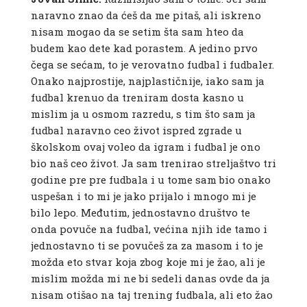
naravno znao da ćeš da me pitaš, ali iskreno
nisam mogao da se setim šta sam hteo da
budem kao dete kad porastem. A jedino prvo
čega se sećam, to je verovatno fudbal i fudbaler.
Onako najprostije, najplastičnije, iako sam ja
fudbal krenuo da treniram dosta kasno u
mislim ja u osmom razredu, s tim što sam ja
fudbal naravno ceo život ispred zgrade u
školskom ovaj voleo da igram i fudbal je ono
bio naš ceo život. Ja sam trenirao streljaštvo tri
godine pre pre fudbala i u tome sam bio onako
uspešan i to mi je jako prijalo i mnogo mi je
bilo lepo. Međutim, jednostavno društvo te
onda povuče na fudbal, većina njih ide tamo i
jednostavno ti se povučeš za za masom i to je
možda eto stvar koja zbog koje mi je žao, ali je
mislim možda mi ne bi sedeli danas ovde da ja
nisam otišao na taj trening fudbala, ali eto žao