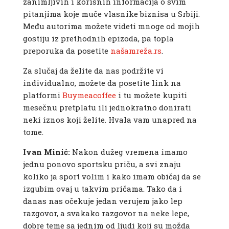
zanimljivih i korisnih informacija o svim
pitanjima koje muče vlasnike biznisa u Srbiji.
Među autorima možete videti mnoge od mojih
gostiju iz prethodnih epizoda, pa topla
preporuka da posetite
našamreža.rs
.
Za slučaj da želite da nas podržite vi
individualno, možete da posetite link na
platformi
Buymeacoffee
i tu možete kupiti
mesečnu pretplatu ili jednokratno donirati
neki iznos koji želite. Hvala vam unapred na
tome.
Ivan Minić:
Nakon dužeg vremena imamo
jednu ponovo sportsku priču, a svi znaju
koliko ja sport volim i kako imam običaj da se
izgubim ovaj u takvim pričama. Tako da i
danas nas očekuje jedan verujem jako lep
razgovor, a svakako razgovor na neke lepe,
dobre teme sa jednim od ljudi koji su možda