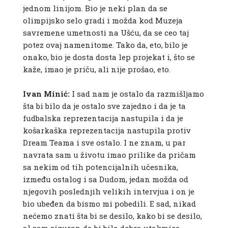
jednom linijom. Bio je neki plan da se
olimpijsko selo gradi i možda kod Muzeja
savremene umetnosti na Ušću, da se ceo taj
potez ovaj namenitome. Tako da, eto, bilo je
onako, bio je dosta dosta lep projekat i, što se
kaže, imao je priču, ali nije prošao, eto.
Ivan Minić:
I sad nam je ostalo da razmišljamo
šta bi bilo da je ostalo sve zajedno i da je ta
fudbalska reprezentacija nastupila i da je
košarkaška reprezentacija nastupila protiv
Dream Teama i sve ostalo. I ne znam, u par
navrata sam u životu imao prilike da pričam
sa nekim od tih potencijalnih učesnika,
između ostalog i sa Dudom, jedan možda od
njegovih poslednjih velikih intervjua i on je
bio ubeđen da bismo mi pobedili. E sad, nikad
nećemo znati šta bi se desilo, kako bi se desilo,