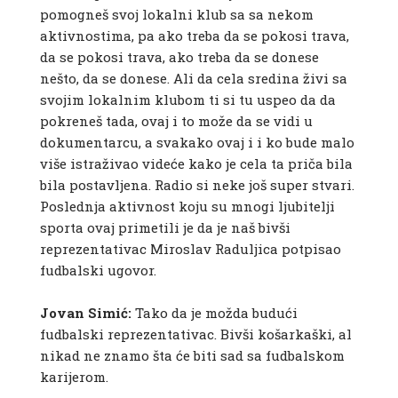
pomogneš svoj lokalni klub sa sa nekom
aktivnostima, pa ako treba da se pokosi trava,
da se pokosi trava, ako treba da se donese
nešto, da se donese. Ali da cela sredina živi sa
svojim lokalnim klubom ti si tu uspeo da da
pokreneš tada, ovaj i to može da se vidi u
dokumentarcu, a svakako ovaj i i ko bude malo
više istraživao videće kako je cela ta priča bila
bila postavljena. Radio si neke još super stvari.
Poslednja aktivnost koju su mnogi ljubitelji
sporta ovaj primetili je da je naš bivši
reprezentativac Miroslav Raduljica potpisao
fudbalski ugovor.
Jovan Simić:
Tako da je možda budući
fudbalski reprezentativac. Bivši košarkaški, al
nikad ne znamo šta će biti sad sa fudbalskom
karijerom.