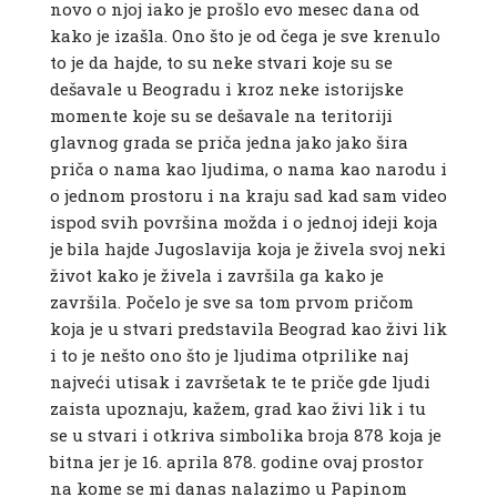
novo o njoj iako je prošlo evo mesec dana od
kako je izašla. Ono što je od čega je sve krenulo
to je da hajde, to su neke stvari koje su se
dešavale u Beogradu i kroz neke istorijske
momente koje su se dešavale na teritoriji
glavnog grada se priča jedna jako jako šira
priča o nama kao ljudima, o nama kao narodu i
o jednom prostoru i na kraju sad kad sam video
ispod svih površina možda i o jednoj ideji koja
je bila hajde Jugoslavija koja je živela svoj neki
život kako je živela i završila ga kako je
završila. Počelo je sve sa tom prvom pričom
koja je u stvari predstavila Beograd kao živi lik
i to je nešto ono što je ljudima otprilike naj
najveći utisak i završetak te te priče gde ljudi
zaista upoznaju, kažem, grad kao živi lik i tu
se u stvari i otkriva simbolika broja 878 koja je
bitna jer je 16. aprila 878. godine ovaj prostor
na kome se mi danas nalazimo u Papinom