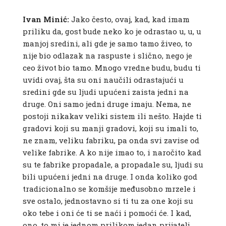
Ivan Minić:
Jako često, ovaj, kad, kad imam
priliku da, gost bude neko ko je odrastao u, u, u
manjoj sredini, ali gde je samo tamo živeo, to
nije bio odlazak na raspuste i slično, nego je
ceo život bio tamo. Mnogo vredne budu, budu ti
uvidi ovaj, šta su oni naučili odrastajući u
sredini gde su ljudi upućeni zaista jedni na
druge. Oni samo jedni druge imaju. Nema, ne
postoji nikakav veliki sistem ili nešto. Hajde ti
gradovi koji su manji gradovi, koji su imali to,
ne znam, veliku fabriku, pa onda svi zavise od
velike fabrike. A ko nije imao to, i naročito kad
su te fabrike propadale, a propadale su, ljudi su
bili upućeni jedni na druge. I onda koliko god
tradicionalno se komšije međusobno mrzele i
sve ostalo, jednostavno si ti tu za one koji su
oko tebe i oni će ti se naći i pomoći će. I kad,
ono, to mi je jednom prilikom jedan prijatelj