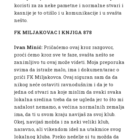
koristi za za neke pametne i normalne stvari i
kasnije je to otišlo i u komunikacije i u svašta
nešto.
FK MILJAKOVAC I KNJIGA 878
Ivan Minić:
Pričaćemo ovaj kroz razgovor,
proći ćemo kroz sve te faze, svašta nešto se
zanimljivo tu ovaj može videti. Moja preporuka
svima da istraže malo, ima i dokumentarac o
priči FK Miljakovca. Ovaj siguran sam da da
nikog neće ostaviti ravnodušnim i da je to
jedna od stvari na koje mislim da svaki svaka
lokalna sredina treba da se ugleda jer to što mi
nažalost nemamo, a većina normalnih zemalja
ima, da ti u svom kraju navijaš za svoj klub.
Okej, navijaš možda i za neki veliki klub,
naravno, ali vikendom ideš na utakmice svog
lokalnog kluba. Preko nedelje si tu možda da