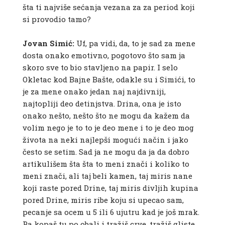
šta ti najviše sećanja vezana za za period koji
si provodio tamo?
Jovan Simić:
Uf, pa vidi, da, to je sad za mene
dosta onako emotivno, pogotovo što sam ja
skoro sve to bio stavljeno na papir. I selo
Okletac kod Bajne Bašte, odakle su i Simići, to
je za mene onako jedan naj najdivniji,
najtopliji deo detinjstva. Drina, ona je isto
onako nešto, nešto što ne mogu da kažem da
volim nego je to to je deo mene i to je deo mog
života na neki najlepši mogući način i jako
često se setim. Sad ja ne mogu da ja da dobro
artikulišem šta šta to meni znači i koliko to
meni znači, ali taj beli kamen, taj miris nane
koji raste pored Drine, taj miris divljih kupina
pored Drine, miris ribe koju si upecao sam,
pecanje sa ocem u 5 ili 6 ujutru kad je još mrak.
Pa kopaš tu po obali i tražiš crve, tražiš gliste.