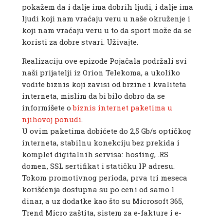
pokažem da i dalje ima dobrih ljudi, i dalje ima
ljudi koji nam vraćaju veru u naše okruženje i
koji nam vraćaju veru u to da sport može da se
koristi za dobre stvari. Uživajte.
Realizaciju ove epizode Pojačala podržali svi
naši prijatelji iz Orion Telekoma, a ukoliko
vodite biznis koji zavisi od brzine i kvaliteta
interneta, mislim da bi bilo dobro da se
informišete o
biznis internet paketima u
njihovoj ponudi
.
U ovim paketima dobićete do 2,5 Gb/s optičkog
interneta, stabilnu konekciju bez prekida i
komplet digitalnih servisa: hosting, .RS
domen, SSL sertifikat i statičku IP adresu.
Tokom promotivnog perioda, prva tri meseca
korišćenja dostupna su po ceni od samo 1
dinar, a uz dodatke kao što su Microsoft 365,
Trend Micro zaštita, sistem za e-fakture i e-