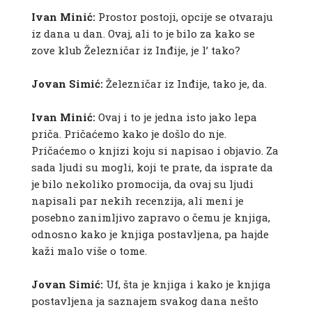
Ivan Minić:
Prostor postoji, opcije se otvaraju
iz dana u dan. Ovaj, ali to je bilo za kako se
zove klub Železničar iz Inđije, je l’ tako?
Jovan Simić:
Železničar iz Inđije, tako je, da.
Ivan Minić:
Ovaj i to je jedna isto jako lepa
priča. Pričaćemo kako je došlo do nje.
Pričaćemo o knjizi koju si napisao i objavio. Za
sada ljudi su mogli, koji te prate, da isprate da
je bilo nekoliko promocija, da ovaj su ljudi
napisali par nekih recenzija, ali meni je
posebno zanimljivo zapravo o čemu je knjiga,
odnosno kako je knjiga postavljena, pa hajde
kaži malo više o tome.
Jovan Simić:
Uf, šta je knjiga i kako je knjiga
postavljena ja saznajem svakog dana nešto