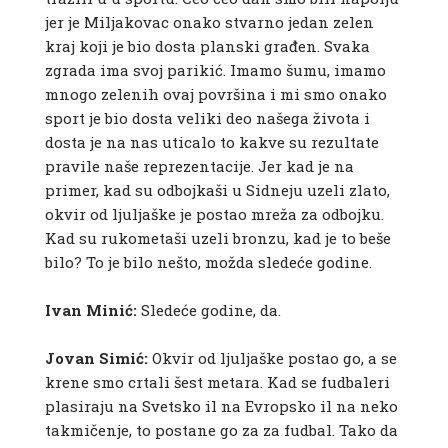
jer je Miljakovac onako stvarno jedan zelen
kraj koji je bio dosta planski građen. Svaka
zgrada ima svoj parikić. Imamo šumu, imamo
mnogo zelenih ovaj površina i mi smo onako
sport je bio dosta veliki deo našega života i
dosta je na nas uticalo to kakve su rezultate
pravile naše reprezentacije. Jer kad je na
primer, kad su odbojkaši u Sidneju uzeli zlato,
okvir od ljuljaške je postao mreža za odbojku.
Kad su rukometaši uzeli bronzu, kad je to beše
bilo? To je bilo nešto, možda sledeće godine.
Ivan Minić:
Sledeće godine, da.
Jovan Simić:
Okvir od ljuljaške postao go, a se
krene smo crtali šest metara. Kad se fudbaleri
plasiraju na Svetsko il na Evropsko il na neko
takmičenje, to postane go za za fudbal. Tako da