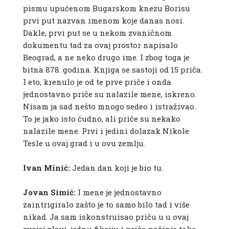
pismu upućenom Bugarskom knezu Borisu
prvi put nazvan imenom koje danas nosi.
Dakle, prvi put se u nekom zvaničnom
dokumentu tad za ovaj prostor napisalo
Beograd, a ne neko drugo ime. I zbog toga je
bitna 878. godina. Knjiga se sastoji od 15 priča.
I eto, krenulo je od te prve priče i onda
jednostavno priče su nalazile mene, iskreno.
Nisam ja sad nešto mnogo sedeo i istraživao.
To je jako isto čudno, ali priče su nekako
nalazile mene. Prvi i jedini dolazak Nikole
Tesle u ovaj grad i u ovu zemlju.
Ivan Minić:
Jedan dan koji je bio tu.
Jovan Simić:
I mene je jednostavno
zaintrigiralo zašto je to samo bilo tad i više
nikad. Ja sam iskonstruisao priču u u ovaj