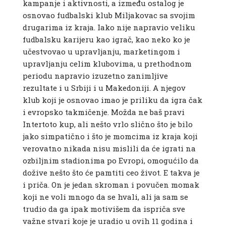
kampanje i aktivnosti, a između ostalog je
osnovao fudbalski klub Miljakovac sa svojim
drugarima iz kraja. Iako nije napravio veliku
fudbalsku karijeru kao igrač, kao neko ko je
učestvovao u upravljanju, marketingom i
upravljanju celim klubovima, u prethodnom
periodu napravio izuzetno zanimljive
rezultate i u Srbiji i u Makedoniji. A njegov
klub koji je osnovao imao je priliku da igra čak
i evropsko takmičenje. Možda ne baš pravi
Intertoto kup, ali nešto vrlo slično što je bilo
jako simpatično i što je momcima iz kraja koji
verovatno nikada nisu mislili da će igrati na
ozbiljnim stadionima po Evropi, omogućilo da
dožive nešto što će pamtiti ceo život. E takva je
i priča. On je jedan skroman i povučen momak
koji ne voli mnogo da se hvali, ali ja sam se
trudio da ga ipak motivišem da ispriča sve
važne stvari koje je uradio u ovih 11 godina i