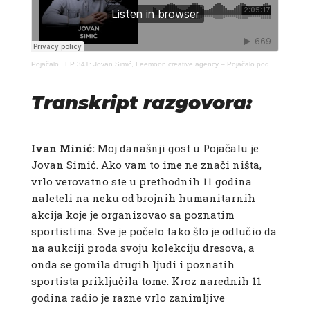
Pojačalo
·
EP 341: Jovan Simić, Leemoon creative agency – Pojačalo podcast
Transkript razgovora:
Ivan Minić:​
Moj današnji gost u Pojačalu je
Jovan Simić. Ako vam to ime ne znači ništa,
vrlo verovatno ste u prethodnih 11 godina
naleteli na neku od brojnih humanitarnih
akcija koje je organizovao sa poznatim
sportistima. Sve je počelo tako što je odlučio da
na aukciji proda svoju kolekciju dresova, a
onda se gomila drugih ljudi i poznatih
sportista priključila tome. Kroz narednih 11
godina radio je razne vrlo zanimljive