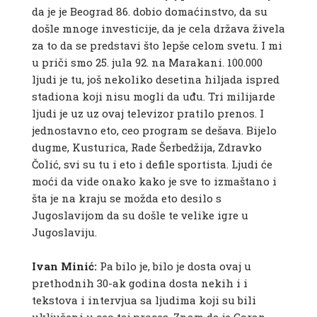
da je je Beograd 86. dobio domaćinstvo, da su
došle mnoge investicije, da je cela država živela
za to da se predstavi što lepše celom svetu. I mi
u priči smo 25. jula 92. na Marakani. 100.000
ljudi je tu, još nekoliko desetina hiljada ispred
stadiona koji nisu mogli da uđu. Tri milijarde
ljudi je uz uz ovaj televizor pratilo prenos. I
jednostavno eto, ceo program se dešava. Bijelo
dugme, Kusturica, Rade Šerbedžija, Zdravko
Čolić, svi su tu i eto i defile sportista. Ljudi će
moći da vide onako kako je sve to izmaštano i
šta je na kraju se možda eto desilo s
Jugoslavijom da su došle te velike igre u
Jugoslaviju.
Ivan Minić:
Pa bilo je, bilo je dosta ovaj u
prethodnih 30-ak godina dosta nekih i i
tekstova i intervjua sa ljudima koji su bili