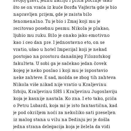
svojoj glavi, jednu fikciju i priča počinje tako
što se on vraća iz kuće Đorđa Vajferta gde je bio
napravljen prijem, gde je zaista bilo
fenomenalno. Tu je bio i Zmaj koji mu je
recitovao posebnu pesmu. Nikola je plakao,
ljubio mu ruku. Bilo je onako jako emotivno
kao i ceo dan pre. I jednostavno eto, on se
vratio, ušao u hotel Imperijal koji je nekad
postojao na prostoru današnjeg Filozofskog
fakulteta. U sobi ga je sačekao jedan čovek
kojeg je neko poslao i koji mu je ispostavio
neke zahteve. E sad, možda se zbog tih zahteva
Nikola više nikad nije vratio u Kraljevinu
Srbiju, Kraljevinu SHS i Kraljevinu Jugoslaviju
koja je kasnije nastala. Ko zna. I eto tako, priča
o Petru Lubardi, koja mi je isto fantastična, kad
je pod okriljem noći za nekoliko sati preseljen
iz malog stana u vilu na Dedinju jer je došla
jedna strana delegacija koja je želela da vidi