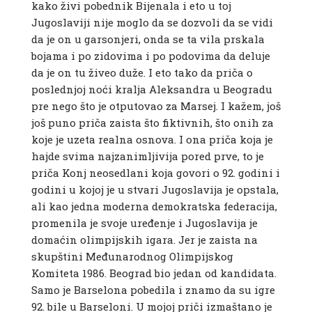
kako živi pobednik Bijenala i eto u toj
Jugoslaviji nije moglo da se dozvoli da se vidi
da je on u garsonjeri, onda se ta vila prskala
bojama i po zidovima i po podovima da deluje
da je on tu živeo duže. I eto tako da priča o
poslednjoj noći kralja Aleksandra u Beogradu
pre nego što je otputovao za Marsej. I kažem, još
još puno priča zaista što fiktivnih, što onih za
koje je uzeta realna osnova. I ona priča koja je
hajde svima najzanimljivija pored prve, to je
priča Konj neosedlani koja govori o 92. godini i
godini u kojoj je u stvari Jugoslavija je opstala,
ali kao jedna moderna demokratska federacija,
promenila je svoje uređenje i Jugoslavija je
domaćin olimpijskih igara. Jer je zaista na
skupštini Međunarodnog Olimpijskog
Komiteta 1986. Beograd bio jedan od kandidata.
Samo je Barselona pobedila i znamo da su igre
92. bile u Barseloni. U mojoj priči izmaštano je