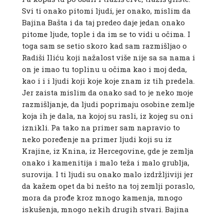
Svi ti onako pitomi ljudi, jer onako, mislim da
Bajina Bašta i da taj predeo daje jedan onako
pitome ljude, tople i da im se to vidi u očima. I
toga sam se setio skoro kad sam razmišljao o
Radiši Iliću koji nažalost više nije sa sa nama i
on je imao tu toplinu u očima kao i moj deda,
kao i i i ljudi koji koje koje znam iz tih predela.
Jer zaista mislim da onako sad to je neko moje
razmišljanje, da ljudi poprimaju osobine zemlje
koja ih je dala, na kojoj su rasli, iz kojeg su oni
iznikli. Pa tako na primer sam napravio to
neko poređenje na primer ljudi koji su iz
Krajine, iz Knina, iz Hercegovine, gde je zemlja
onako i kamenitija i malo teža i malo grublja,
surovija. I ti ljudi su onako malo izdržljiviji jer
da kažem opet da bi nešto na toj zemlji poraslo,
mora da prođe kroz mnogo kamenja, mnogo
iskušenja, mnogo nekih drugih stvari. Bajina