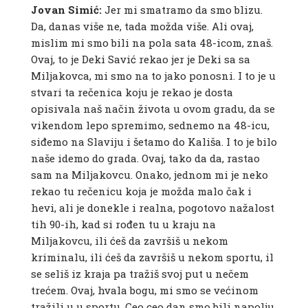
Jovan Simić:
Jer mi smatramo da smo blizu.
Da, danas više ne, tada možda više. Ali ovaj,
mislim mi smo bili na pola sata 48-icom, znaš.
Ovaj, to je Deki Savić rekao jer je Deki sa sa
Miljakovca, mi smo na to jako ponosni. I to je u
stvari ta rečenica koju je rekao je dosta
opisivala naš način života u ovom gradu, da se
vikendom lepo spremimo, sednemo na 48-icu,
siđemo na Slaviju i šetamo do Kališa. I to je bilo
naše idemo do grada. Ovaj, tako da da, rastao
sam na Miljakovcu. Onako, jednom mi je neko
rekao tu rečenicu koja je možda malo čak i
hevi, ali je donekle i realna, pogotovo nažalost
tih 90-ih, kad si rođen tu u kraju na
Miljakovcu, ili ćeš da završiš u nekom
kriminalu, ili ćeš da završiš u nekom sportu, il
se seliš iz kraja pa tražiš svoj put u nečem
trećem. Ovaj, hvala bogu, mi smo se većinom
tražili u u sportu. Ceo ceo dan smo bili napolju