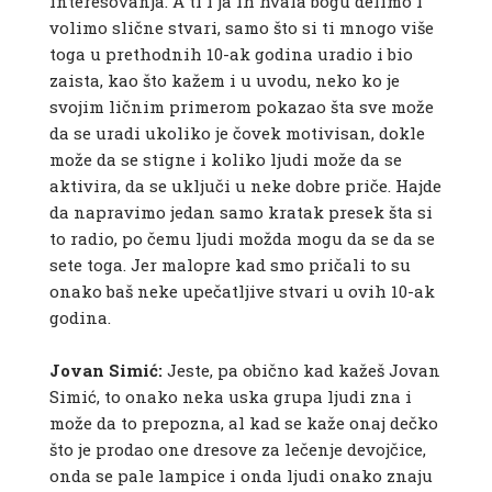
interesovanja. A ti i ja ih hvala bogu delimo i
volimo slične stvari, samo što si ti mnogo više
toga u prethodnih 10-ak godina uradio i bio
zaista, kao što kažem i u uvodu, neko ko je
svojim ličnim primerom pokazao šta sve može
da se uradi ukoliko je čovek motivisan, dokle
može da se stigne i koliko ljudi može da se
aktivira, da se uključi u neke dobre priče. Hajde
da napravimo jedan samo kratak presek šta si
to radio, po čemu ljudi možda mogu da se da se
sete toga. Jer malopre kad smo pričali to su
onako baš neke upečatljive stvari u ovih 10-ak
godina.
Jovan Simić:
Jeste, pa obično kad kažeš Jovan
Simić, to onako neka uska grupa ljudi zna i
može da to prepozna, al kad se kaže onaj dečko
što je prodao one dresove za lečenje devojčice,
onda se pale lampice i onda ljudi onako znaju