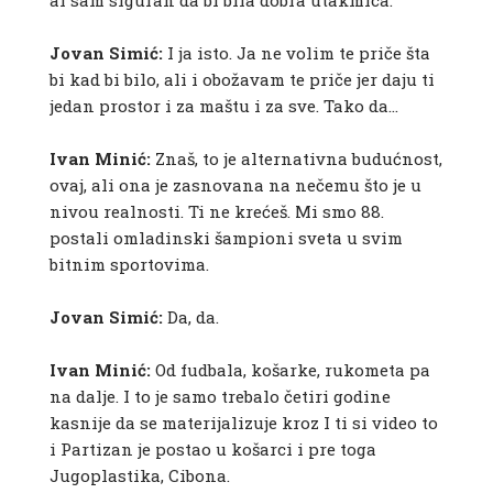
al sam siguran da bi bila dobra utakmica.
Jovan Simić:
I ja isto. Ja ne volim te priče šta
bi kad bi bilo, ali i obožavam te priče jer daju ti
jedan prostor i za maštu i za sve. Tako da…
Ivan Minić:
Znaš, to je alternativna budućnost,
ovaj, ali ona je zasnovana na nečemu što je u
nivou realnosti. Ti ne krećeš. Mi smo 88.
postali omladinski šampioni sveta u svim
bitnim sportovima.
Jovan Simić:
Da, da.
Ivan Minić:
Od fudbala, košarke, rukometa pa
na dalje. I to je samo trebalo četiri godine
kasnije da se materijalizuje kroz I ti si video to
i Partizan je postao u košarci i pre toga
Jugoplastika, Cibona.