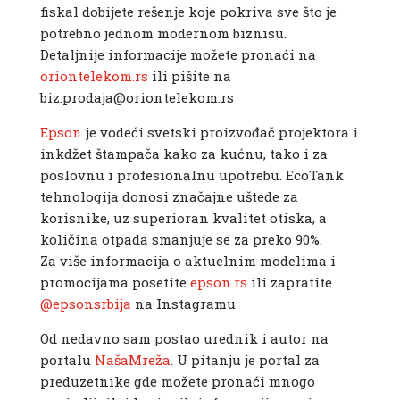
fiskal dobijete rešenje koje pokriva sve što je
potrebno jednom modernom biznisu.
Detaljnije informacije možete pronaći na
oriontelekom.rs
ili pišite na
biz.prodaja@oriontelekom.rs
Epson
je vodeći svetski proizvođač projektora i
inkdžet štampača kako za kućnu, tako i za
poslovnu i profesionalnu upotrebu. EcoTank
tehnologija donosi značajne uštede za
korisnike, uz superioran kvalitet otiska, a
količina otpada smanjuje se za preko 90%.
Za više informacija o aktuelnim modelima i
promocijama posetite
epson.rs
ili zapratite
@epsonsrbija
na Instagramu
Od nedavno sam postao urednik i autor na
portalu
NašaMreža
. U pitanju je portal za
preduzetnike gde možete pronaći mnogo