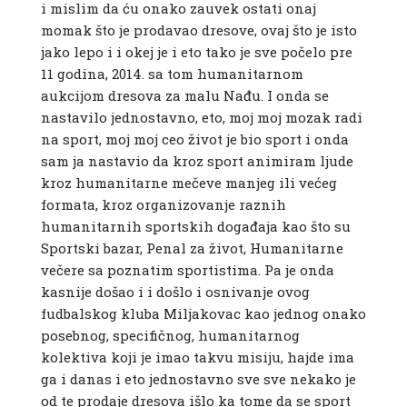
i mislim da ću onako zauvek ostati onaj
momak što je prodavao dresove, ovaj što je isto
jako lepo i i okej je i eto tako je sve počelo pre
11 godina, 2014. sa tom humanitarnom
aukcijom dresova za malu Nađu. I onda se
nastavilo jednostavno, eto, moj moj mozak radi
na sport, moj moj ceo život je bio sport i onda
sam ja nastavio da kroz sport animiram ljude
kroz humanitarne mečeve manjeg ili većeg
formata, kroz organizovanje raznih
humanitarnih sportskih događaja kao što su
Sportski bazar, Penal za život, Humanitarne
večere sa poznatim sportistima. Pa je onda
kasnije došao i i došlo i osnivanje ovog
fudbalskog kluba Miljakovac kao jednog onako
posebnog, specifičnog, humanitarnog
kolektiva koji je imao takvu misiju, hajde ima
ga i danas i eto jednostavno sve sve nekako je
od te prodaje dresova išlo ka tome da se sport