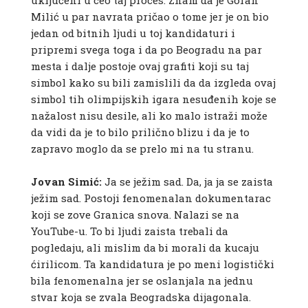
uključeni u ceo taj proces. Znam da je Goran
Milić u par navrata pričao o tome jer je on bio
jedan od bitnih ljudi u toj kandidaturi i
pripremi svega toga i da po Beogradu na par
mesta i dalje postoje ovaj grafiti koji su taj
simbol kako su bili zamislili da da izgleda ovaj
simbol tih olimpijskih igara nesuđenih koje se
nažalost nisu desile, ali ko malo istraži može
da vidi da je to bilo prilično blizu i da je to
zapravo moglo da se prelo mi na tu stranu.
Jovan Simić:
Ja se ježim sad. Da, ja ja se zaista
ježim sad. Postoji fenomenalan dokumentarac
koji se zove Granica snova. Nalazi se na
YouTube-u. To bi ljudi zaista trebali da
pogledaju, ali mislim da bi morali da kucaju
ćirilicom. Ta kandidatura je po meni logistički
bila fenomenalna jer se oslanjala na jednu
stvar koja se zvala Beogradska dijagonala.