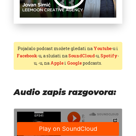
Pojačalo podcast možete gledati na
Youtube
-u i
Facebook
-u, a slušati na
SoundCloud
-u,
Spotify
-
u,
-u, na
Apple
i
Google
podcasts.
Audio zapis razgovora: