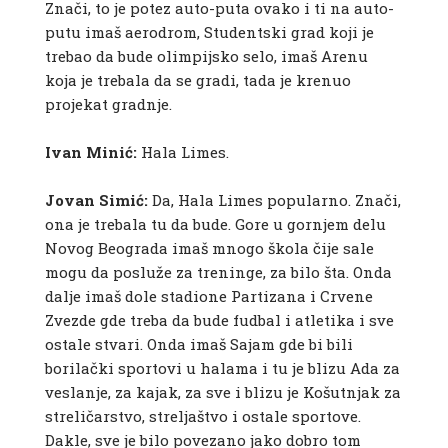
Znači, to je potez auto-puta ovako i ti na auto-
putu imaš aerodrom, Studentski grad koji je
trebao da bude olimpijsko selo, imaš Arenu
koja je trebala da se gradi, tada je krenuo
projekat gradnje.
Ivan Minić:
Hala Limes.
Jovan Simić:
Da, Hala Limes popularno. Znači,
ona je trebala tu da bude. Gore u gornjem delu
Novog Beograda imaš mnogo škola čije sale
mogu da posluže za treninge, za bilo šta. Onda
dalje imaš dole stadione Partizana i Crvene
Zvezde gde treba da bude fudbal i atletika i sve
ostale stvari. Onda imaš Sajam gde bi bili
borilački sportovi u halama i tu je blizu Ada za
veslanje, za kajak, za sve i blizu je Košutnjak za
streličarstvo, streljaštvo i ostale sportove.
Dakle, sve je bilo povezano jako dobro tom