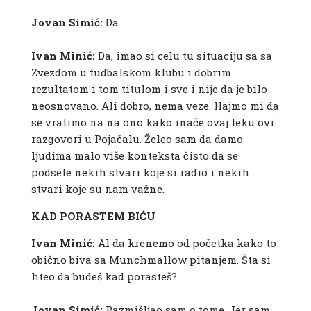
Jovan Simić:
Da.
Ivan Minić:
Da, imao si celu tu situaciju sa sa
Zvezdom u fudbalskom klubu i dobrim
rezultatom i tom titulom i sve i nije da je bilo
neosnovano. Ali dobro, nema veze. Hajmo mi da
se vratimo na na ono kako inače ovaj teku ovi
razgovori u Pojačalu. Želeo sam da damo
ljudima malo više konteksta čisto da se
podsete nekih stvari koje si radio i nekih
stvari koje su nam važne.
KAD PORASTEM BIĆU
Ivan Minić:
Al da krenemo od početka kako to
obično biva sa Munchmallow pitanjem. Šta si
hteo da budeš kad porasteš?
Jovan Simić:
Razmišljao sam o tome. Jer sam