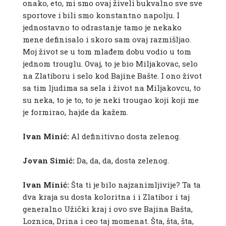
onako, eto, mi smo ovaj živeli bukvalno sve sve
sportove i bili smo konstantno napolju. I
jednostavno to odrastanje tamo je nekako
mene definisalo i skoro sam ovaj razmišljao.
Moj život se u tom mlađem dobu vodio u tom
jednom trouglu. Ovaj, to je bio Miljakovac, selo
na Zlatiboru i selo kod Bajine Bašte. I ono život
sa tim ljudima sa sela i život na Miljakovcu, to
su neka, to je to, to je neki trougao koji koji me
je formirao, hajde da kažem.
Ivan Minić:
Al definitivno dosta zelenog.
Jovan Simić:
Da, da, da, dosta zelenog.
Ivan Minić:
Šta ti je bilo najzanimljivije? Ta ta
dva kraja su dosta koloritna i i Zlatibor i taj
generalno Užički kraj i ovo sve Bajina Bašta,
Loznica, Drina i ceo taj momenat. Šta, šta, šta,