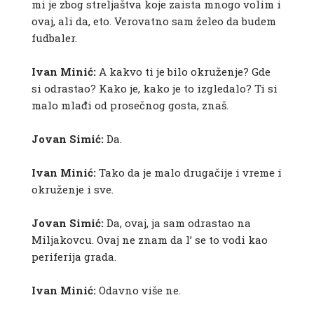
mi je zbog streljaštva koje zaista mnogo volim i
ovaj, ali da, eto. Verovatno sam želeo da budem
fudbaler.
Ivan Minić:
A kakvo ti je bilo okruženje? Gde
si odrastao? Kako je, kako je to izgledalo? Ti si
malo mlađi od prosečnog gosta, znaš.
Jovan Simić:
Da.
Ivan Minić:
Tako da je malo drugačije i vreme i
okruženje i sve.
Jovan Simić:
Da, ovaj, ja sam odrastao na
Miljakovcu. Ovaj ne znam da l’ se to vodi kao
periferija grada.
Ivan Minić:
Odavno više ne.