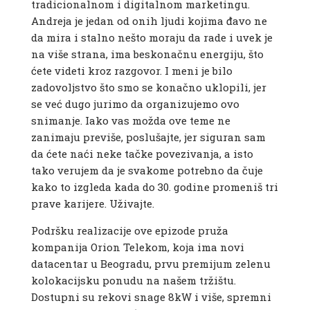
tradicionalnom i digitalnom marketingu.
Andreja je jedan od onih ljudi kojima đavo ne
da mira i stalno nešto moraju da rade i uvek je
na više strana, ima beskonačnu energiju, što
ćete videti kroz razgovor. I meni je bilo
zadovoljstvo što smo se konačno uklopili, jer
se već dugo jurimo da organizujemo ovo
snimanje. Iako vas možda ove teme ne
zanimaju previše, poslušajte, jer siguran sam
da ćete naći neke tačke povezivanja, a isto
tako verujem da je svakome potrebno da čuje
kako to izgleda kada do 30. godine promeniš tri
prave karijere. Uživajte.
Podršku realizacije ove epizode pruža
kompanija Orion Telekom, koja ima novi
datacentar u Beogradu, prvu premijum zelenu
kolokacijsku ponudu na našem tržištu.
Dostupni su rekovi snage 8kW i više, spremni