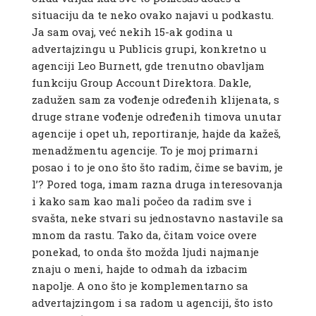
situaciju da te neko ovako najavi u podkastu.
Ja sam ovaj, već nekih 15-ak godina u
advertajzingu u Publicis grupi, konkretno u
agenciji Leo Burnett, gde trenutno obavljam
funkciju Group Account Direktora. Dakle,
zadužen sam za vođenje određenih klijenata, s
druge strane vođenje određenih timova unutar
agencije i opet uh, reportiranje, hajde da kažeš,
menadžmentu agencije. To je moj primarni
posao i to je ono što što radim, čime se bavim, je
l’? Pored toga, imam razna druga interesovanja
i kako sam kao mali počeo da radim sve i
svašta, neke stvari su jednostavno nastavile sa
mnom da rastu. Tako da, čitam voice overe
ponekad, to onda što možda ljudi najmanje
znaju o meni, hajde to odmah da izbacim
napolje. A ono što je komplementarno sa
advertajzingom i sa radom u agenciji, što isto