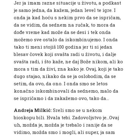
Jer ja imam razne situacije u životu, a podkast
je samo jedna, da kažem, jedan level te igre. I
onda ja kad hoću s nekim prvo da se ispričam,
da se vidim, da sednem na ručak, to mora da
dođe vreme kad može da se desi i tek onda
možemo sve ostalo da iskombinujemo. I onda
tako ti meni stojiš 100 godina jer ti si jedan
blesav čovek koji svašta radi u životu, i dalje
svašta radi, i što kaže, ne daj Bože nikom, ali ko
mora s tim da živi, zna kako je. Ovaj, koji je tako
dugo stajao, nikako da se ja oslobodim, da se
setim, da ovo, da ono. I onda smo se letos
konačno iskombinovali da sednemo, malo da
se ispričamo i da zakažemo ovo, tako da…
Andreja Milkić:
Sreli smo se u nekom
bioskopu bili. Hvala tebi.
Zadovoljstvo je…Ovaj
uh, možda je, možda je trebalo i ranije da se
vidimo, možda smo i mogli, ali super, ja sam