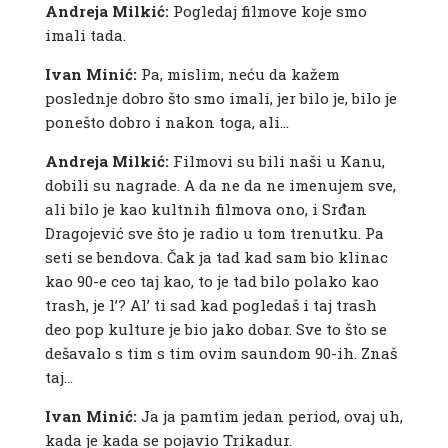
Andreja Milkić:
Pogledaj filmove koje smo
imali tada.
Ivan Minić:
Pa, mislim, neću da kažem
poslednje dobro što smo imali, jer bilo je, bilo je
ponešto dobro i nakon toga, ali…
Andreja Milkić:
Filmovi su bili naši u Kanu,
dobili su nagrade. A da ne da ne imenujem sve,
ali bilo je kao kultnih filmova ono, i Srđan
Dragojević sve što je radio u tom trenutku. Pa
seti se bendova. Čak ja tad kad sam bio klinac
kao 90-e ceo taj kao, to je tad bilo polako kao
trash, je l’? Al’ ti sad kad pogledaš i taj trash
deo pop kulture je bio jako dobar. Sve to što se
dešavalo s tim s tim ovim saundom 90-ih. Znaš
taj…
Ivan Minić:
Ja ja pamtim jedan period, ovaj uh,
kada je kada se pojavio Trikadur.