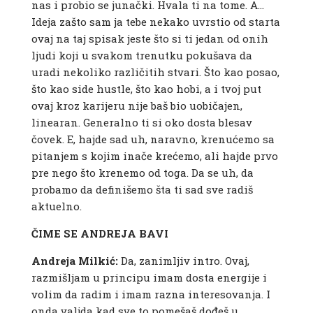
nas i probio se junački. Hvala ti na tome. A…
Ideja zašto sam ja tebe nekako uvrstio od starta
ovaj na taj spisak jeste što si ti jedan od onih
ljudi koji u svakom trenutku pokušava da
uradi nekoliko različitih stvari. Što kao posao,
što kao side hustle, što kao hobi, a i tvoj put
ovaj kroz karijeru nije baš bio uobičajen,
linearan. Generalno ti si oko dosta blesav
čovek. E, hajde sad uh, naravno, krenućemo sa
pitanjem s kojim inače krećemo, ali hajde prvo
pre nego što krenemo od toga. Da se uh, da
probamo da definišemo šta ti sad sve radiš
aktuelno.
ČIME SE ANDREJA BAVI
Andreja Milkić:
Da, zanimljiv intro. Ovaj,
razmišljam u principu imam dosta energije i
volim da radim i imam razna interesovanja. I
onda valjda kad sve to pomešaš dođeš u