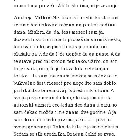
nema toga previše. Ali to što ima, nije zezanje.
Andreja Milkić:
Ne. Imao si urednika. Ja sam
recimo bio uslovno rečeno na praksi godinu
dana. Mislim, da, da, šest meseci sam ja,
dozvolili su ti oni da ti probaš da snimiš nešto,
kao svoj neki segment emisije i onda oni
slušaju pa vide da l’ će uopšte da ga puste. A da
te stave pred mikrofon tek tako, uživo, on air,
to je svaki, ono, to je takva bila selekcija i
toliko… Ja sam, ne znam, možda sam čekao to
bukvalno šest meseci pre nego što sam dobio
priliku da stanem ovaj, ispred mikrofona. A
svoju prvu smenu da kao, skroz ja mogu da
autorski uzmem ceo jedan deo dana u etru, to
sam čekao možda i, ne znam, dve godine. A ja
sam to dobio među prvima, ako ne i prvi, u
svojoj generaciji. Tako da bila je jaka selekcija.
Sećam se tih urednika, Dragan Jelić se zvao,