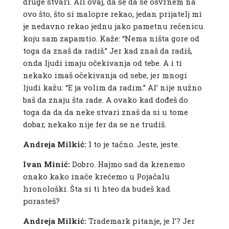
druge stvari. Ali ovaj, da se da se osvrnem na
ovo što, što si malopre rekao, jedan prijatelj mi
je nedavno rekao jednu jako pametnu rečenicu
koju sam zapamtio. Kaže: “Nema ništa gore od
toga da znaš da radiš.” Jer kad znaš da radiš,
onda ljudi imaju očekivanja od tebe. A i ti
nekako imaš očekivanja od sebe, jer mnogi
ljudi kažu: “E ja volim da radim.” Al’ nije nužno
baš da znaju šta rade. A ovako kad dođeš do
toga da da da neke stvari znaš da si u tome
dobar, nekako nije fer da se ne trudiš.
Andreja Milkić:
I to je tačno. Jeste, jeste.
Ivan Minić:
Dobro. Hajmo sad da krenemo
onako kako inače krećemo u Pojačalu
hronološki. Šta si ti hteo da budeš kad
porasteš?
Andreja Milkić:
Trademark pitanje, je l’? Jer