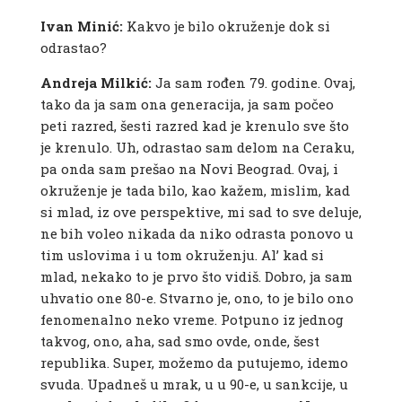
Ivan Minić:
Kakvo je bilo okruženje dok si
odrastao?
Andreja Milkić:
Ja sam rođen 79. godine. Ovaj,
tako da ja sam ona generacija, ja sam počeo
peti razred, šesti razred kad je krenulo sve što
je krenulo. Uh, odrastao sam delom na Ceraku,
pa onda sam prešao na Novi Beograd. Ovaj, i
okruženje je tada bilo, kao kažem, mislim, kad
si mlad, iz ove perspektive, mi sad to sve deluje,
ne bih voleo nikada da niko odrasta ponovo u
tim uslovima i u tom okruženju. Al’ kad si
mlad, nekako to je prvo što vidiš. Dobro, ja sam
uhvatio one 80-e. Stvarno je, ono, to je bilo ono
fenomenalno neko vreme. Potpuno iz jednog
takvog, ono, aha, sad smo ovde, onde, šest
republika. Super, možemo da putujemo, idemo
svuda. Upadneš u mrak, u u 90-e, u sankcije, u