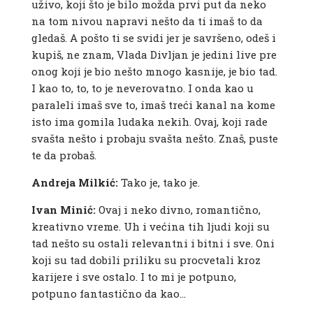
uživo, koji što je bilo možda prvi put da neko
na tom nivou napravi nešto da ti imaš to da
gledaš. A pošto ti se svidi jer je savršeno, odeš i
kupiš, ne znam, Vlada Divljan je jedini live pre
onog koji je bio nešto mnogo kasnije, je bio tad.
I kao to, to, to je neverovatno. I onda kao u
paraleli imaš sve to, imaš treći kanal na kome
isto ima gomila ludaka nekih. Ovaj, koji rade
svašta nešto i probaju svašta nešto. Znaš, puste
te da probaš.
Andreja Milkić:
Tako je, tako je.
Ivan Minić:
Ovaj i neko divno, romantično,
kreativno vreme. Uh i većina tih ljudi koji su
tad nešto su ostali relevantni i bitni i sve. Oni
koji su tad dobili priliku su procvetali kroz
karijere i sve ostalo. I to mi je potpuno,
potpuno fantastično da kao…