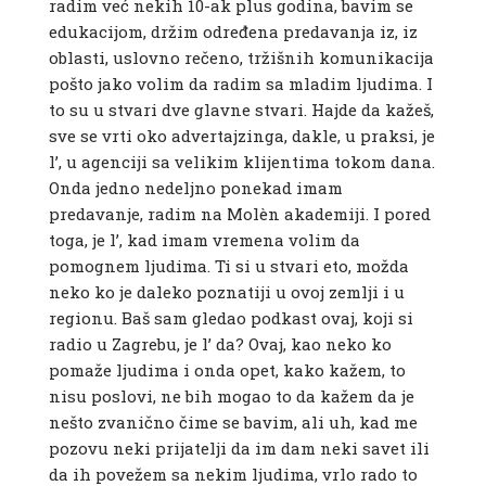
radim već nekih 10-ak plus godina, bavim se
edukacijom, držim određena predavanja iz, iz
oblasti, uslovno rečeno, tržišnih komunikacija
pošto jako volim da radim sa mladim ljudima. I
to su u stvari dve glavne stvari. Hajde da kažeš,
sve se vrti oko advertajzinga, dakle, u praksi, je
l’, u agenciji sa velikim klijentima tokom dana.
Onda jedno nedeljno ponekad imam
predavanje, radim na Molèn akademiji. I pored
toga, je l’, kad imam vremena volim da
pomognem ljudima. Ti si u stvari eto, možda
neko ko je daleko poznatiji u ovoj zemlji i u
regionu. Baš sam gledao podkast ovaj, koji si
radio u Zagrebu, je l’ da? Ovaj, kao neko ko
pomaže ljudima i onda opet, kako kažem, to
nisu poslovi, ne bih mogao to da kažem da je
nešto zvanično čime se bavim, ali uh, kad me
pozovu neki prijatelji da im dam neki savet ili
da ih povežem sa nekim ljudima, vrlo rado to