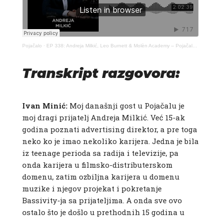
Pojačalo
·
EP 338: Andreja Milkić, Leo Burnett & Molèn Academy – Pojačalo podcast
Transkript razgovora:
Ivan Minić:​
Moj današnji gost u Pojačalu je
moj dragi prijatelj Andreja Milkić. Već 15-ak
godina poznati advertising direktor, a pre toga
neko ko je imao nekoliko karijera. Jedna je bila
iz teenage perioda sa radija i televizije, pa
onda karijera u filmsko-distributerskom
domenu, zatim ozbiljna karijera u domenu
muzike i njegov projekat i pokretanje
Bassivity-ja sa prijateljima. A onda sve ovo
ostalo što je došlo u prethodnih 15 godina u