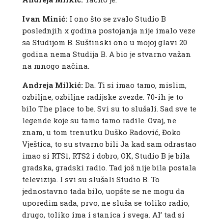
Ivan Minić:
I ono što se zvalo Studio B
poslednjih x godina postojanja nije imalo veze
sa Studijom B. Suštinski ono u mojoj glavi 20
godina nema Studija B. A bio je stvarno važan
na mnogo načina.
Andreja Milkić:
Da. Ti si imao tamo, mislim,
ozbiljne, ozbiljne radijske zvezde. 70-ih je to
bilo The place to be. Svi su to slušali. Sad sve te
legende koje su tamo tamo radile. Ovaj, ne
znam, u tom trenutku Duško Radović, Đoko
Vještica, to su stvarno bili Ja kad sam odrastao
imao si RTS1, RTS2 i dobro, OK, Studio B je bila
gradska, gradski radio. Tad još nije bila postala
televizija. I svi su slušali Studio B. To
jednostavno tada bilo, uopšte se ne mogu da
uporedim sada, prvo, ne sluša se toliko radio,
drugo, toliko ima i stanica i svega. Al’ tad si