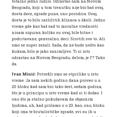
totalno jedno ludilo. Odrastao sam na Novom
Beogradu, koji u tom trenutku nije bio baš ovaj,
dosta dece, zgrade pune, ono porodica. Ovaj,
dosta je to bilo različitih klinaca u školi. Jedno
vreme gde kao baš sad to moralne vrednosti
nisam siguran koliko su ovaj, bile bitne i
podcrtavane, generalno, deci. Sirotih sve to. Ali
smo se super zezali. Sada, da ne bude nešto kao
kukam, bilo je jako zanimljivo. Ti si isto
odrastao na Novom Beogradu, delom, je l’? Tako
da.
Ivan Minić:
Potrefili smo se otprilike u isto
vreme. Ja sam nekih godinu dana proveo u u
23. bloku kad sam bio tako šest, sedam godina,
što je u principu u isto vreme kad si ti došao. I
ono što ja stalno pokušavam da objasnim
ljudima, uh, kad pričamo o o 23. kao, ono, bloku
koji ima te brutalističke zgrade, svi su ih u