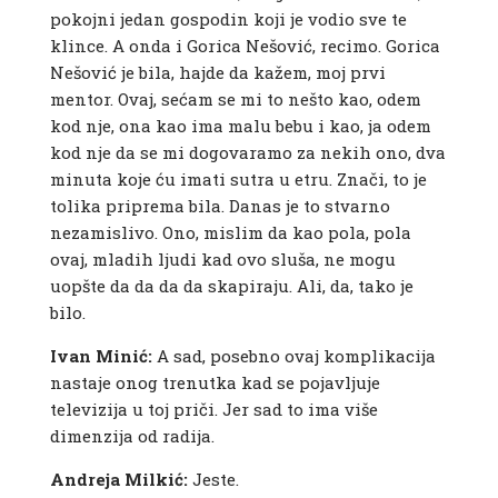
pokojni jedan gospodin koji je vodio sve te
klince. A onda i Gorica Nešović, recimo. Gorica
Nešović je bila, hajde da kažem, moj prvi
mentor. Ovaj, sećam se mi to nešto kao, odem
kod nje, ona kao ima malu bebu i kao, ja odem
kod nje da se mi dogovaramo za nekih ono, dva
minuta koje ću imati sutra u etru. Znači, to je
tolika priprema bila. Danas je to stvarno
nezamislivo. Ono, mislim da kao pola, pola
ovaj, mladih ljudi kad ovo sluša, ne mogu
uopšte da da da da skapiraju. Ali, da, tako je
bilo.
Ivan Minić:
A sad, posebno ovaj komplikacija
nastaje onog trenutka kad se pojavljuje
televizija u toj priči. Jer sad to ima više
dimenzija od radija.
Andreja Milkić:
Jeste.