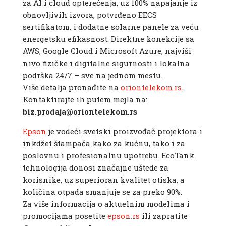
za AI i cloud opterećenja, uz 100% napajanje iz
obnovljivih izvora, potvrđeno EECS
sertifikatom, i dodatne solarne panele za veću
energetsku efikasnost. Direktne konekcije sa
AWS, Google Cloud i Microsoft Azure, najviši
nivo fizičke i digitalne sigurnosti i lokalna
podrška 24/7 – sve na jednom mestu.
Više detalja pronađite na
oriontelekom.rs
.
Kontaktirajte ih putem mejla na:
biz.prodaja@oriontelekom.rs
Epson
je vodeći svetski proizvođač projektora i
inkdžet štampača kako za kućnu, tako i za
poslovnu i profesionalnu upotrebu. EcoTank
tehnologija donosi značajne uštede za
korisnike, uz superioran kvalitet otiska, a
količina otpada smanjuje se za preko 90%.
Za više informacija o aktuelnim modelima i
promocijama posetite
epson.rs
ili zapratite