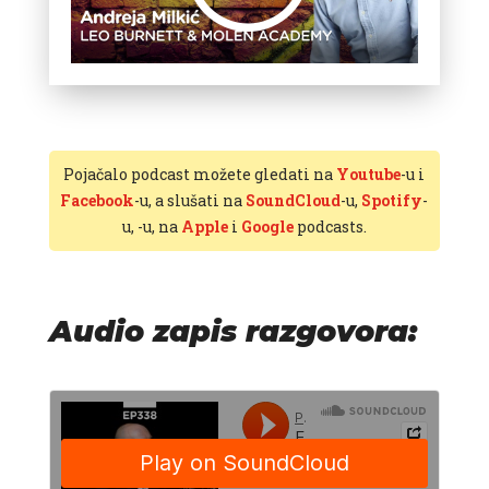
Pojačalo podcast možete gledati na
Youtube
-u i
Facebook
-u, a slušati na
SoundCloud
-u,
Spotify
-
u,
-u, na
Apple
i
Google
podcasts.
Audio zapis razgovora: