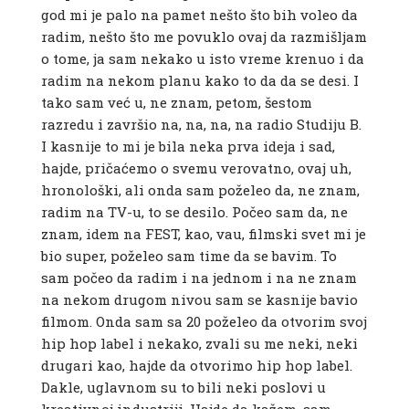
god mi je palo na pamet nešto što bih voleo da
radim, nešto što me povuklo ovaj da razmišljam
o tome, ja sam nekako u isto vreme krenuo i da
radim na nekom planu kako to da da se desi. I
tako sam već u, ne znam, petom, šestom
razredu i završio na, na, na, na radio Studiju B.
I kasnije to mi je bila neka prva ideja i sad,
hajde, pričaćemo o svemu verovatno, ovaj uh,
hronološki, ali onda sam poželeo da, ne znam,
radim na TV-u, to se desilo. Počeo sam da, ne
znam, idem na FEST, kao, vau, filmski svet mi je
bio super, poželeo sam time da se bavim. To
sam počeo da radim i na jednom i na ne znam
na nekom drugom nivou sam se kasnije bavio
filmom. Onda sam sa 20 poželeo da otvorim svoj
hip hop label i nekako, zvali su me neki, neki
drugari kao, hajde da otvorimo hip hop label.
Dakle, uglavnom su to bili neki poslovi u