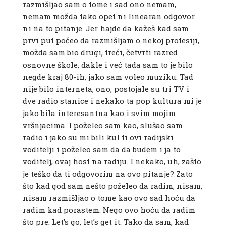
razmišljao sam o tome i sad ono nemam,
nemam možda tako opet ni linearan odgovor
ni na to pitanje. Jer hajde da kažeš kad sam
prvi put počeo da razmišljam o nekoj profesiji,
možda sam bio drugi, treći, četvrti razred
osnovne škole, dakle i već tada sam to je bilo
negde kraj 80-ih, jako sam voleo muziku. Tad
nije bilo interneta, ono, postojale su tri TV i
dve radio stanice i nekako ta pop kultura mi je
jako bila interesantna kao i svim mojim
vršnjacima. I poželeo sam kao, slušao sam
radio i jako su mi bili kul ti ovi radijski
voditelji i poželeo sam da da budem i ja to
voditelj, ovaj host na radiju. I nekako, uh, zašto
je teško da ti odgovorim na ovo pitanje? Zato
što kad god sam nešto poželeo da radim, nisam,
nisam razmišljao o tome kao ovo sad hoću da
radim kad porastem. Nego ovo hoću da radim
što pre. Let’s go, let’s get it. Tako da sam, kad