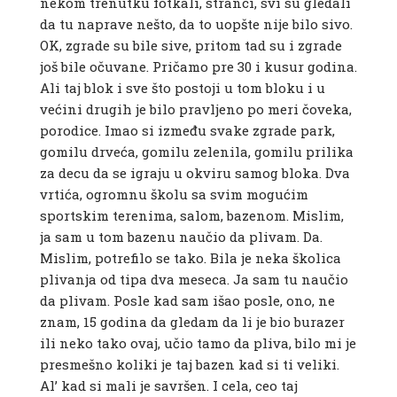
nekom trenutku fotkali, stranci, svi su gledali
da tu naprave nešto, da to uopšte nije bilo sivo.
OK, zgrade su bile sive, pritom tad su i zgrade
još bile očuvane. Pričamo pre 30 i kusur godina.
Ali taj blok i sve što postoji u tom bloku i u
većini drugih je bilo pravljeno po meri čoveka,
porodice. Imao si između svake zgrade park,
gomilu drveća, gomilu zelenila, gomilu prilika
za decu da se igraju u okviru samog bloka. Dva
vrtića, ogromnu školu sa svim mogućim
sportskim terenima, salom, bazenom. Mislim,
ja sam u tom bazenu naučio da plivam. Da.
Mislim, potrefilo se tako. Bila je neka školica
plivanja od tipa dva meseca. Ja sam tu naučio
da plivam. Posle kad sam išao posle, ono, ne
znam, 15 godina da gledam da li je bio burazer
ili neko tako ovaj, učio tamo da pliva, bilo mi je
presmešno koliki je taj bazen kad si ti veliki.
Al’ kad si mali je savršen. I cela, ceo taj