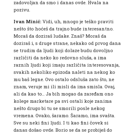
zadovoljan da smo i danas ovde. Hvala na
pozivu.
Ivan Minić:
Vidi, uh, mnogo je teško praviti
nešto što hoćeš da trajno bude interesantno.
Moraš da doziraš ludake. Znaš? Moraš da
doziraš i, s druge strane, nekako od prvog dana
se trudim da ljudi koji dolaze budu dovoljno
različiti da neko ko redovno sluša, a ima
raznih ljudi koji imaju različita interesovanja,
svakih nekoliko epizoda naleti na nekog ko
mu baš legne. Ovo ostalo odsluša zato što, ne
znam, veruje mi ili misli da ima smisla. Ovaj,
ali da kao to… Ja bih mogao da zaređam ono
kolege marketare pa svi ostali koje zanima
nešto drugo bi tu se smorili posle nekog
vremena. Ovako, šaramo. Šaramo, ima svašta.
Sve su neki fini ljudi. I ti kao fini čovek si
danas došao ovde. Borio se da se probiješ do