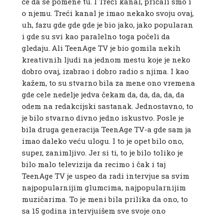
će da se pomene tu. I Treći kanal, pričali smo i
o njemu. Treći kanal je imao nekako svoju ovaj,
uh, fazu gde gde gde je bio jako, jako popularan
i gde su svi kao paralelno toga počeli da
gledaju. Ali TeenAge TV je bio gomila nekih
kreativnih ljudi na jednom mestu koje je neko
dobro ovaj, izabrao i dobro radio s njima. I kao
kažem, to su stvarno bila za mene ono vremena
gde cele nedelje jedva čekam da, da, da, da, da
odem na redakcijski sastanak. Jednostavno, to
je bilo stvarno divno jedno iskustvo. Posle je
bila druga generacija TeenAge TV-a gde sam ja
imao daleko veću ulogu. I to je opet bilo ono,
super, zanimljivo. Jer si ti, to je bilo toliko je
bilo malo televizija da recimo i čak i taj
TeenAge TV je uspeo da radi intervjue sa svim
najpopularnijim glumcima, najpopularnijim
muzičarima. To je meni bila prilika da ono, to
sa 15 godina intervjuišem sve svoje ono