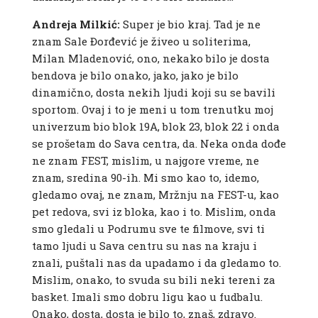
Andreja Milkić:
Super je bio kraj. Tad je ne
znam Sale Đorđević je živeo u soliterima,
Milan Mladenović, ono, nekako bilo je dosta
bendova je bilo onako, jako, jako je bilo
dinamično, dosta nekih ljudi koji su se bavili
sportom. Ovaj i to je meni u tom trenutku moj
univerzum bio blok 19A, blok 23, blok 22 i onda
se prošetam do Sava centra, da. Neka onda dođe
ne znam FEST, mislim, u najgore vreme, ne
znam, sredina 90-ih. Mi smo kao to, idemo,
gledamo ovaj, ne znam, Mržnju na FEST-u, kao
pet redova, svi iz bloka, kao i to. Mislim, onda
smo gledali u Podrumu sve te filmove, svi ti
tamo ljudi u Sava centru su nas na kraju i
znali, puštali nas da upadamo i da gledamo to.
Mislim, onako, to svuda su bili neki tereni za
basket. Imali smo dobru ligu kao u fudbalu.
Onako, dosta, dosta je bilo to, znaš, zdravo.