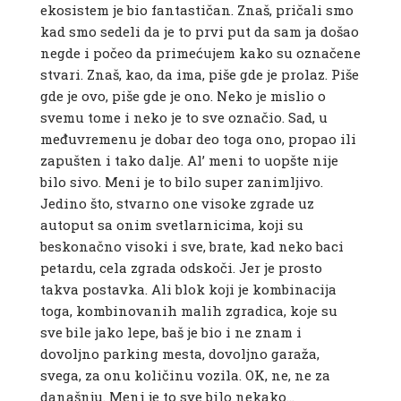
ekosistem je bio fantastičan. Znaš, pričali smo
kad smo sedeli da je to prvi put da sam ja došao
negde i počeo da primećujem kako su označene
stvari. Znaš, kao, da ima, piše gde je prolaz. Piše
gde je ovo, piše gde je ono. Neko je mislio o
svemu tome i neko je to sve označio. Sad, u
međuvremenu je dobar deo toga ono, propao ili
zapušten i tako dalje. Al’ meni to uopšte nije
bilo sivo. Meni je to bilo super zanimljivo.
Jedino što, stvarno one visoke zgrade uz
autoput sa onim svetlarnicima, koji su
beskonačno visoki i sve, brate, kad neko baci
petardu, cela zgrada odskoči. Jer je prosto
takva postavka. Ali blok koji je kombinacija
toga, kombinovanih malih zgradica, koje su
sve bile jako lepe, baš je bio i ne znam i
dovoljno parking mesta, dovoljno garaža,
svega, za onu količinu vozila. OK, ne, ne za
današnju. Meni je to sve bilo nekako…