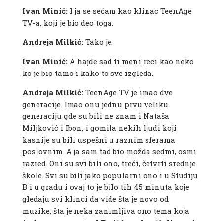
Ivan Minić:
I ja se sećam kao klinac TeenAge
TV-a, koji je bio deo toga.
Andreja Milkić:
Tako je.
Ivan Minić:
A hajde sad ti meni reci kao neko
ko je bio tamo i kako to sve izgleda.
Andreja Milkić:
TeenAge TV je imao dve
generacije. Imao onu jednu prvu veliku
generaciju gde su bili ne znam i Nataša
Miljković i Ibon, i gomila nekih ljudi koji
kasnije su bili uspešni u raznim sferama
poslovnim. A ja sam tad bio možda sedmi, osmi
razred. Oni su svi bili ono, treći, četvrti srednje
škole. Svi su bili jako popularni ono i u Studiju
B i u gradu i ovaj to je bilo tih 45 minuta koje
gledaju svi klinci da vide šta je novo od
muzike, šta je neka zanimljiva ono tema koja