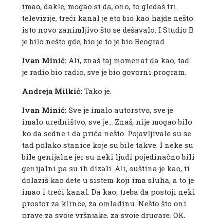
imao, dakle, mogao si da, ono, to gledaš tri
televizije, treći kanal je eto bio kao hajde nešto
isto novo zanimljivo što se dešavalo. I Studio B
je bilo nešto gde, bio je to je bio Beograd.
Ivan Minić:
Ali, znaš taj momenat da kao, tad
je radio bio radio, sve je bio govorni program.
Andreja Milkić:
Tako je.
Ivan Minić:
Sve je imalo autorstvo, sve je
imalo uredništvo, sve je… Znaš, nije mogao bilo
ko da sedne i da priča nešto. Pojavljivale su se
tad polako stanice koje su bile takve. I neke su
bile genijalne jer su neki ljudi pojedinačno bili
genijalni pa su ih dizali. Ali, suština je kao, ti
dolaziš kao dete u sistem koji ima sluha, a to je
imao i treći kanal. Da kao, treba da postoji neki
prostor za klince, za omladinu. Nešto što oni
prave za svoje vršnjake, za svoje drugare. OK,