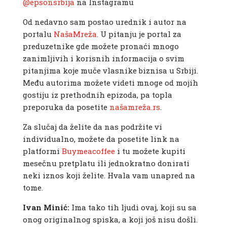
@epsonsrbija
na Instagramu
Od nedavno sam postao urednik i autor na
portalu
NašaMreža
. U pitanju je portal za
preduzetnike gde možete pronaći mnogo
zanimljivih i korisnih informacija o svim
pitanjima koje muče vlasnike biznisa u Srbiji.
Među autorima možete videti mnoge od mojih
gostiju iz prethodnih epizoda, pa topla
preporuka da posetite
našamreža.rs
.
Za slučaj da želite da nas podržite vi
individualno, možete da posetite link na
platformi
Buymeacoffee
i tu možete kupiti
mesečnu pretplatu ili jednokratno donirati
neki iznos koji želite. Hvala vam unapred na
tome.
Ivan Minić:
Ima tako tih ljudi ovaj, koji su sa
onog originalnog spiska, a koji još nisu došli.