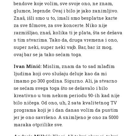
bendove koje volim, sve svoje ono, ne znam,
glumce, legende. Ovaj i bilo je jako zanimljivo.
Znaš, išli smo u to, imali smo besplatne karte
za sve filmove, za sve koncerte. Niko nije
razmišljao, znaš, kolika ti je plata, šta se dešava
s tim stvarima. Tako da, druga vremena i ono,
super neki, super neki vajb. Bar, bar iz mog,
ovaj bar se ja tako sećam toga.
Ivan Minić:
Mislim, znam da to sad mlađim
ljudima koji ovo slušaju deluje kao da mi
imamo po 300 godina. Sigurno. Ali, ja stvarno
se sećam svega toga što se dešavalo i bilo
kreativno u tom nekom periodu 90-ih kad nije
bilo ničega. Od ono, uh, 2 sata kvalitetnog TV
programa koji je i dan danas volim da pustim
jer je ono savršeno. A snimljeno je ono za 5000
maraka otprilike sve.