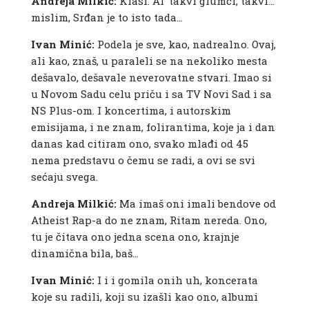
Andreja Milkić:
Klasi. Al’ takvi glumci, takvi…
mislim, Srđan je to isto tada…
Ivan Minić:
Podela je sve, kao, nadrealno. Ovaj,
ali kao, znaš, u paraleli se na nekoliko mesta
dešavalo, dešavale neverovatne stvari. Imao si
u Novom Sadu celu priču i sa TV Novi Sad i sa
NS Plus-om. I koncertima, i autorskim
emisijama, i ne znam, folirantima, koje ja i dan
danas kad citiram ono, svako mlađi od 45
nema predstavu o čemu se radi, a ovi se svi
sećaju svega.
Andreja Milkić:
Ma imaš oni imali bendove od
Atheist Rap-a do ne znam, Ritam nereda. Ono,
tu je čitava ono jedna scena ono, krajnje
dinamična bila, baš…
Ivan Minić:
I i i gomila onih uh, koncerata
koje su radili, koji su izašli kao ono, albumi