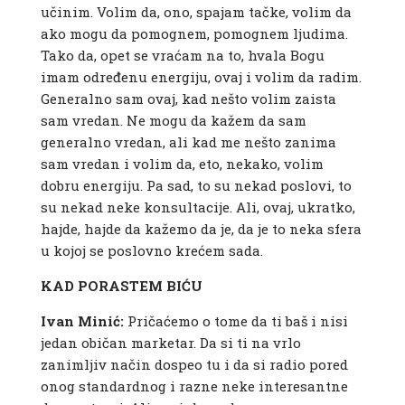
učinim. Volim da, ono, spajam tačke, volim da
ako mogu da pomognem, pomognem ljudima.
Tako da, opet se vraćam na to, hvala Bogu
imam određenu energiju, ovaj i volim da radim.
Generalno sam ovaj, kad nešto volim zaista
sam vredan. Ne mogu da kažem da sam
generalno vredan, ali kad me nešto zanima
sam vredan i volim da, eto, nekako, volim
dobru energiju. Pa sad, to su nekad poslovi, to
su nekad neke konsultacije. Ali, ovaj, ukratko,
hajde, hajde da kažemo da je, da je to neka sfera
u kojoj se poslovno krećem sada.
KAD PORASTEM BIĆU
Ivan Minić:
Pričaćemo o tome da ti baš i nisi
jedan običan marketar. Da si ti na vrlo
zanimljiv način dospeo tu i da si radio pored
onog standardnog i razne neke interesantne