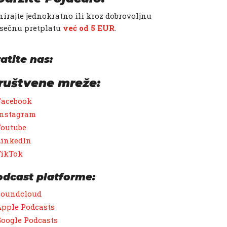
irajte jednokratno ili kroz dobrovoljnu
sečnu pretplatu
već od 5 EUR
.
atite nas:
ruštvene mreže:
Facebook
Instagram
Youtube
LinkedIn
TikTok
odcast platforme:
Soundcloud
pple Podcasts
oogle Podcasts