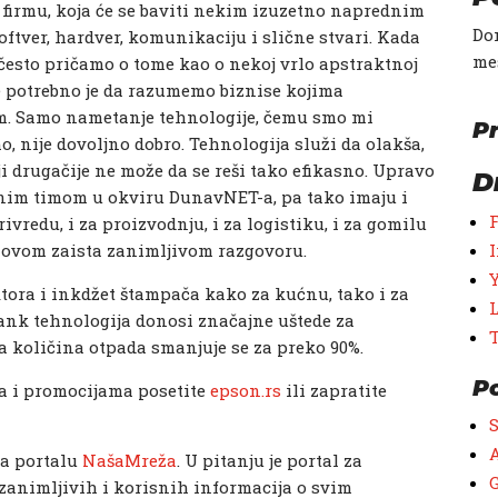
 firmu, koja će se baviti nekim izuzetno naprednim
Don
ftver, hardver, komunikaciju i slične stvari. Kada
me
 često pričamo o tome kao o nekoj vrlo apstraktnoj
e potrebno je da razumemo biznise kojima
 Samo nametanje tehnologije, čemu smo mi
Pr
, nije dovoljno dobro. Tehnologija služi da olakša,
i drugačije ne može da se reši tako efikasno. Upravo
D
rnim timom u okviru DunavNET-a, pa tako imaju i
ivredu, i za proizvodnju, i za logistiku, i za gomilu
 u ovom zaista zanimljivom razgovoru.
ktora i inkdžet štampača kako za kućnu, tako i za
ank tehnologija donosi značajne uštede za
 a količina otpada smanjuje se za preko 90%.
P
a i promocijama posetite
epson.rs
ili zapratite
A
na portalu
NašaMreža
. U pitanju je portal za
G
animljivih i korisnih informacija o svim