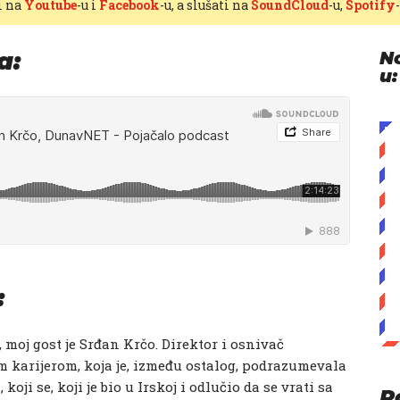
i na
Youtube
-u i
Facebook
-u, a slušati na
SoundCloud
-u,
Spotify
a:
N
u:
:
 moj gost je Srđan Krčo. Direktor i osnivač
 karijerom, koja je, između ostalog, podrazumevala
oji se, koji je bio u Irskoj i odlučio da se vrati sa
P