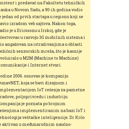
sistent i predavač na Fakultetu tehničkih
auka u Novom Sadu, a 90-ih godina vodio
e jedan od prvih startapa u regionu koji se
avio izradom veb sajtova. Nakon toga,
adio je u Ericssonu u Irskoj, gde je
čestvovao u razvoju 3G mobilnih sistema i
io angažovan na istraživanjima u oblasti
ežičnih senzorskih mreža, što je kasnije
voluiralo u M2M (Machine to Machine)
omunikacije i Internet stvari.
odine 2006. osnovao je kompaniju
unavNET, koja se bavi dizajnom i
mplementacijom IoT rešenja za pametne
radove, poljoprivredu i industriju.
ompanija je poznata po brojnim
ešenjima implementiranim na bazi IoT i
ehnologija veštačke inteligencije. Dr Krčo
e aktivan u međunarodnim naučno-