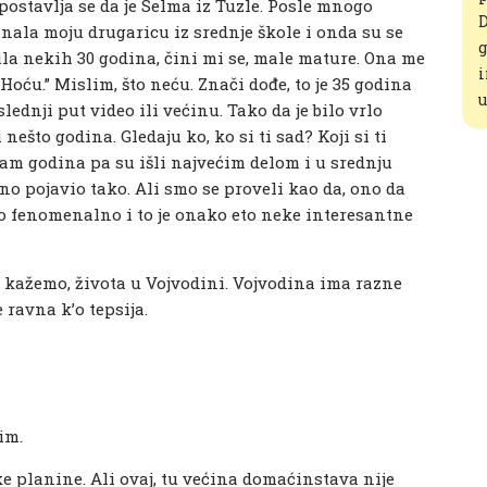
spostavlja se da je Selma iz Tuzle. Posle mnogo
D
nala moju drugaricu iz srednje škole i onda su se
g
ila nekih 30 godina, čini mi se, male mature. Ona me
i
„Hoću.” Mislim, što neću. Znači dođe, to je 35 godina
u
lednji put video ili većinu. Tako da je bilo vrlo
nešto godina. Gledaju ko, ko si ti sad? Koji si ti
osam godina pa su išli najvećim delom i u srednju
no pojavio tako. Ali smo se proveli kao da, ono da
ilo fenomenalno i to je onako eto neke interesantne
da kažemo, života u Vojvodini. Vojvodina ima razne
e ravna k’o tepsija.
im.
 planine. Ali ovaj, tu većina domaćinstava nije