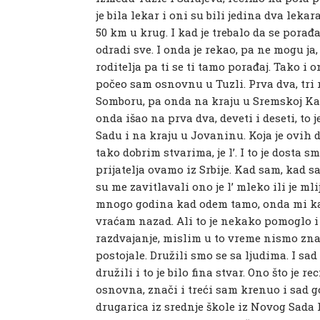
je bila lekar i oni su bili jedina dva lek
50 km u krug. I kad je trebalo da se porađa
odradi sve. I onda je rekao, pa ne mogu ja,
roditelja pa ti se ti tamo porađaj. Tako 
počeo sam osnovnu u Tuzli. Prva dva, tri
Somboru, pa onda na kraju u Sremskoj Ka
onda išao na prva dva, deveti i deseti, t
Sadu i na kraju u Jovaninu. Koja je ovih
tako dobrim stvarima, je l’. I to je dosta s
prijatelja ovamo iz Srbije. Kad sam, kad 
su me zavitlavali ono je l’ mleko ili je mlije
mnogo godina kad odem tamo, onda mi kaže
vraćam nazad. Ali to je nekako pomoglo 
razdvajanje, mislim u to vreme nismo znal
postojale. Družili smo se sa ljudima. I s
družili i to je bilo fina stvar. Ono što je
osnovna, znači i treći sam krenuo i sad
drugarica iz srednje škole iz Novog Sada 