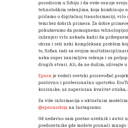
porodicom u Srbiju i da ovde osnuje svoju
tehnološkim rešenjima, koja kombinuju so
pričamo o digitalnoj transformaciji, vrlo
temi bez dobrih primera. Za dobre primer
pokušavamo da pomognemo tehnologijom.
inženjeri vrlo nekada kadri da pribegnemo
ubrza i reši neki kompleksan problem koj
to, Srđan radi sa svojim multidisciplina
neka super zanimljiva rešenja i za poljopr
drugih stvari. Ali, da ne dužim, uživajte
Epson
je vodeći svetski proizvođač proje
poslovnu i profesionalnu upotrebu. EcoT
korisnike, uz superioran kvalitet otiska,
Za više informacija o aktuelnim modelim
@epsonsrbija
na Instagramu
Od nedavno sam postao urednik i autor 
preduzetnike gde možete pronaći mnogo z