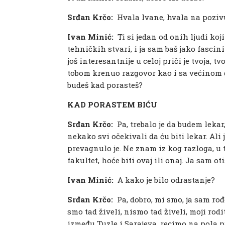
Srđan Krčo:
Hvala Ivane, hvala na poziv
Ivan Minić:
Ti si jedan od onih ljudi koj
tehničkih stvari, i ja sam baš jako fascin
još interesantnije u celoj priči je tvoja, t
tobom krenuo razgovor kao i sa većinom 
budeš kad porasteš?
KAD PORASTEM BIĆU
Srđan Krčo:
Pa, trebalo je da budem lekar,
nekako svi očekivali da ću biti lekar. Ali 
prevagnulo je. Ne znam iz kog razloga, u 
fakultet, hoće biti ovaj ili onaj. Ja sam 
Ivan Minić:
A kako je bilo odrastanje?
Srđan Krčo:
Pa, dobro, mi smo, ja sam rođ
smo tad živeli, nismo tad živeli, moji rodit
između Tuzle i Sarajeva, recimo na pola p