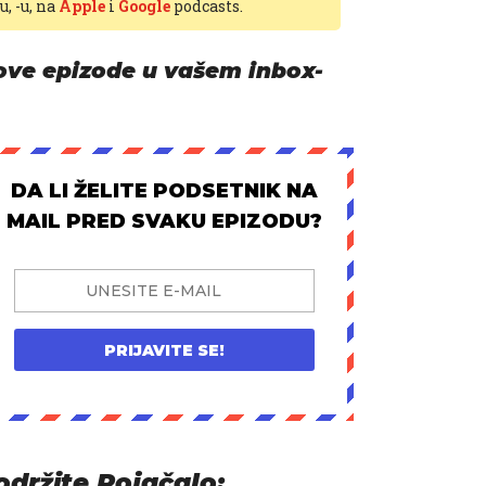
-u,
-u, na
Apple
i
Google
podcasts.
ove epizode u vašem inbox-
DA LI ŽELITE PODSETNIK NA
MAIL PRED SVAKU EPIZODU?
PRIJAVITE SE!
održite Pojačalo: