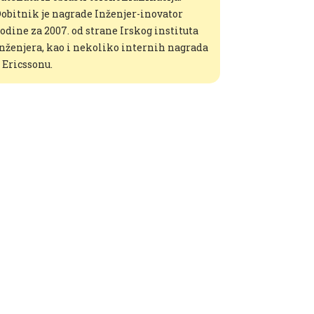
obitnik je nagrade Inženjer-inovator
odine za 2007. od strane Irskog instituta
nženjera, kao i nekoliko internih nagrada
 Ericssonu.