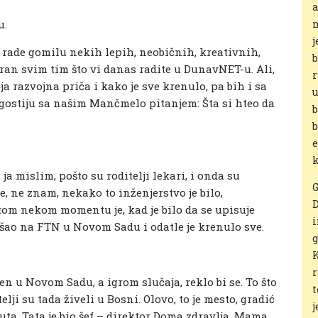
a
u.
n
j
i rade gomilu nekih lepih, neobičnih, kreativnih,
b
iran svim tim što vi danas radite u DunavNET-u. Ali,
r
voja razvojna priča i kako je sve krenulo, pa bih i sa
u
gostiju sa našim Mančmelo pitanjem: Šta si hteo da
b
b
e
k
 ja mislim, pošto su roditelji lekari, i onda su
G
je, ne znam, nekako to inženjerstvo je bilo,
D
tom nekom momentu je, kad je bilo da se upisuje
i
otišao na FTN u Novom Sadu i odatle je krenulo sve.
g
K
r
en u Novom Sadu, a igrom slučaja, reklo bi se. To što
t
elji su tada živeli u Bosni. Olovo, to je mesto, gradić
j
uta. Tata je bio šef – direktor Doma zdravlja. Mama