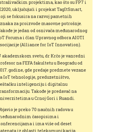
straživačkim projektima, kao što su FP7 i
2020, uključujući i projekat TagItSmart,
oji se fokusira na razvoj pametnih
znaka za proizvode masovne potrošnje.
akođe je jedan od osnivača međunarodnog
oT Foruma i član Upravnog odbora AIOTI
socijacije (Alliance for IoT Innovation).
 akademskom svetu, dr Krčo je vanredni
rofesor na FEFA fakultetu u Beogradu od
017. godine, gde predaje predmete vezane
a IoT tehnologije, preduzetništvo,
eštačku inteligenciju i digitalnu
ransformaciju. Takođe je predavač na
niverzitetima u Crnoj Gori i Ruandi.
bjavio je preko 70 naučnih radova u
međunarodnim časopisima i
onferencijama i ima više od deset
atenata iz oblasti telekomunikacija.