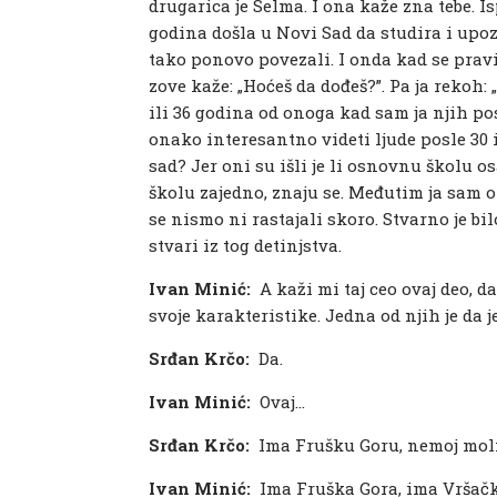
drugarica je Selma. I ona kaže zna tebe. I
godina došla u Novi Sad da studira i upoz
tako ponovo povezali. I onda kad se prav
zove kaže: „Hoćeš da dođeš?”. Pa ja rekoh: 
ili 36 godina od onoga kad sam ja njih pos
onako interesantno videti ljude posle 30 i 
sad? Jer oni su išli je li osnovnu školu 
školu zajedno, znaju se. Međutim ja sam o
se nismo ni rastajali skoro. Stvarno je b
stvari iz tog detinjstva.
Ivan Minić:
A kaži mi taj ceo ovaj deo, 
svoje karakteristike. Jedna od njih je da j
Srđan Krčo:
Da.
Ivan Minić:
Ovaj…
Srđan Krčo:
Ima Frušku Goru, nemoj mol
Ivan Minić:
Ima Fruška Gora, ima Vršačke