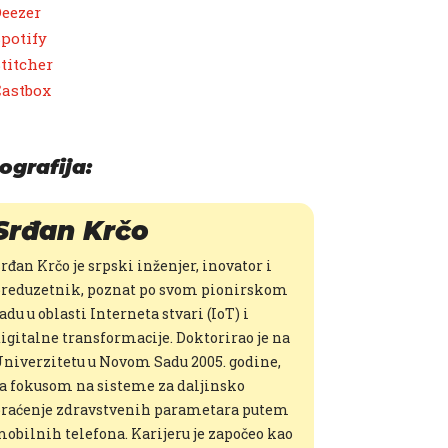
eezer
potify
titcher
Castbox
ografija:
Srđan Krčo
rđan Krčo je srpski inženjer, inovator i
reduzetnik, poznat po svom pionirskom
adu u oblasti Interneta stvari (IoT) i
igitalne transformacije. Doktorirao je na
niverzitetu u Novom Sadu 2005. godine,
a fokusom na sisteme za daljinsko
raćenje zdravstvenih parametara putem
obilnih telefona. Karijeru je započeo kao