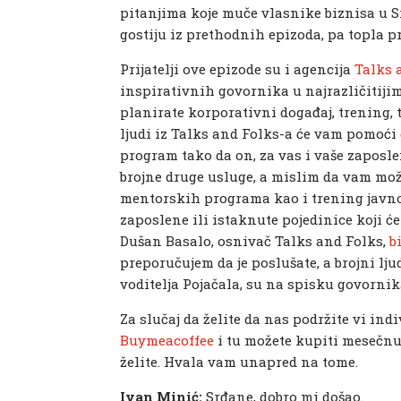
pitanjima koje muče vlasnike biznisa u S
gostiju iz prethodnih epizoda, pa topla 
Prijatelji ove epizode su i agencija
Talks 
inspirativnih govornika u najrazličitijim
planirate korporativni događaj, trening, t
ljudi iz Talks and Folks-a će vam pomoći 
program tako da on, za vas i vaše zaposle
brojne druge usluge, a mislim da vam mož
mentorskih programa kao i trening javno
zaposlene ili istaknute pojedinice koji ć
Dušan Basalo, osnivač Talks and Folks,
b
preporučujem da je poslušate, a brojni lj
voditelja Pojačala, su na spisku govornik
Za slučaj da želite da nas podržite vi in
Buymeacoffee
i tu možete kupiti mesečnu 
želite. Hvala vam unapred na tome.
Ivan Minić:
Srđane, dobro mi došao.