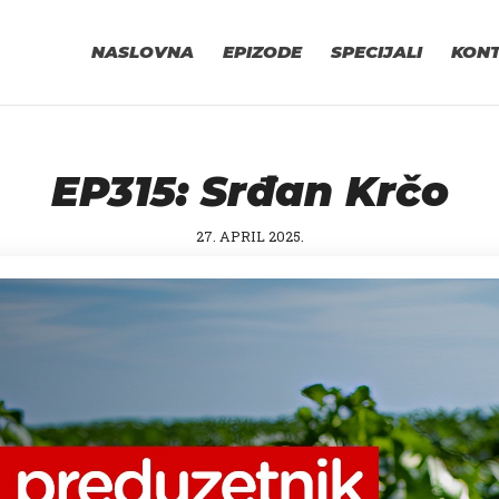
NASLOVNA
EPIZODE
SPECIJALI
KON
EP315: Srđan Krčo
27. APRIL 2025.