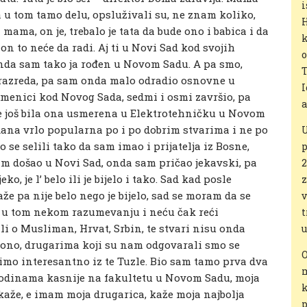
i
ara u tom tamo delu, opsluživali su, ne znam koliko,
H
 mama, on je, trebalo je tata da bude ono i babica i da
k
 on to neće da radi. Aj ti u Novi Sad kod svojih
o
i onda sam tako ja rođen u Novom Sadu. A pa smo,
T
 razreda, pa sam onda malo odradio osnovne u
I
menici kod Novog Sada, sedmi i osmi završio, pa
a
o je još bila ona usmerena u Elektrotehničku u Novom
 dana vrlo popularna po i po dobrim stvarima i ne po
U
mo se selili tako da sam imao i prijatelja iz Bosne,
p
sam došao u Novi Sad, onda sam pričao jekavski, pa
2
ko, je l’ belo ili je bijelo i tako. Sad kad posle
z
 pa nije belo nego je bijelo, sad se moram da se
v
i u tom nekom razumevanju i neću čak reći
t
i o Musliman, Hrvat, Srbin, te stvari nisu onda
u
ad ono, drugarima koji su nam odgovarali smo se
O
 recimo interesantno iz te Tuzle. Bio sam tamo prva dva
 godinama kasnije na fakultetu u Novom Sadu, moja
k
kaže, e imam moja drugarica, kaže moja najbolja
p