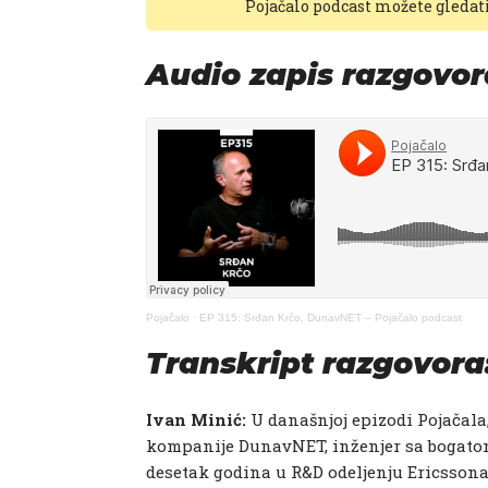
Pojačalo podcast možete gledat
Audio zapis razgovor
Pojačalo
·
EP 315: Srđan Krčo, DunavNET – Pojačalo podcast
Transkript razgovora
Ivan Minić:​
U današnjoj epizodi Pojačala,
kompanije DunavNET, inženjer sa bogatom
desetak godina u R&D odeljenju Ericssona, k