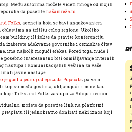
D
rbiji. Među autorima možete videti mnoge od mojih
preporuka da posetite
našamreža.rs
.
S
S
and Folks
, agencija koja se bavi angažovanjem
 oblastima na tržištu celog regiona. Ukoliko
eam building ili želite da pravite konferenciju,
da izaberete adekvatne govornike i osmislite čitav
Bi
ne, ima najbolji mogući efekat. Pored toga, nude i
e posebno interesantno biti osmišljavanje internih
g nastupa i komunikacijskih veština za vaše
e imati javne nastupe.
S
io je gost u jednoj od epizoda Pojačala
, pa vam
p
udi koji su među gostima, uključujući i mene kao
r
a koje Talks and Folks zastupa za Srbiju i region.
d
dividualno, možete da posetite link na platformi
U
pretplatu ili jednokratno donirati neki iznos koji
s
p
m