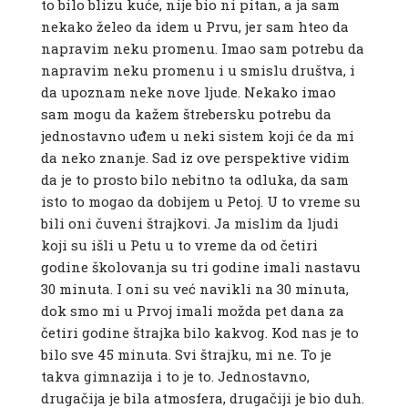
to bilo blizu kuće, nije bio ni pitan, a ja sam
nekako želeo da idem u Prvu, jer sam hteo da
napravim neku promenu. Imao sam potrebu da
napravim neku promenu i u smislu društva, i
da upoznam neke nove ljude. Nekako imao
sam mogu da kažem štrebersku potrebu da
jednostavno uđem u neki sistem koji će da mi
da neko znanje. Sad iz ove perspektive vidim
da je to prosto bilo nebitno ta odluka, da sam
isto to mogao da dobijem u Petoj. U to vreme su
bili oni čuveni štrajkovi. Ja mislim da ljudi
koji su išli u Petu u to vreme da od četiri
godine školovanja su tri godine imali nastavu
30 minuta. I oni su već navikli na 30 minuta,
dok smo mi u Prvoj imali možda pet dana za
četiri godine štrajka bilo kakvog. Kod nas je to
bilo sve 45 minuta. Svi štrajku, mi ne. To je
takva gimnazija i to je to. Jednostavno,
drugačija je bila atmosfera, drugačiji je bio duh.