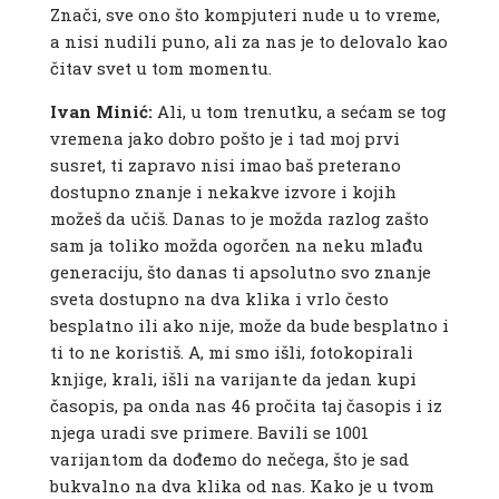
Znači, sve ono što kompjuteri nude u to vreme,
a nisi nudili puno, ali za nas je to delovalo kao
čitav svet u tom momentu.
Ivan Minić:
Ali, u tom trenutku, a sećam se tog
vremena jako dobro pošto je i tad moj prvi
susret, ti zapravo nisi imao baš preterano
dostupno znanje i nekakve izvore i kojih
možeš da učiš. Danas to je možda razlog zašto
sam ja toliko možda ogorčen na neku mlađu
generaciju, što danas ti apsolutno svo znanje
sveta dostupno na dva klika i vrlo često
besplatno ili ako nije, može da bude besplatno i
ti to ne koristiš. A, mi smo išli, fotokopirali
knjige, krali, išli na varijante da jedan kupi
časopis, pa onda nas 46 pročita taj časopis i iz
njega uradi sve primere. Bavili se 1001
varijantom da dođemo do nečega, što je sad
bukvalno na dva klika od nas. Kako je u tvom