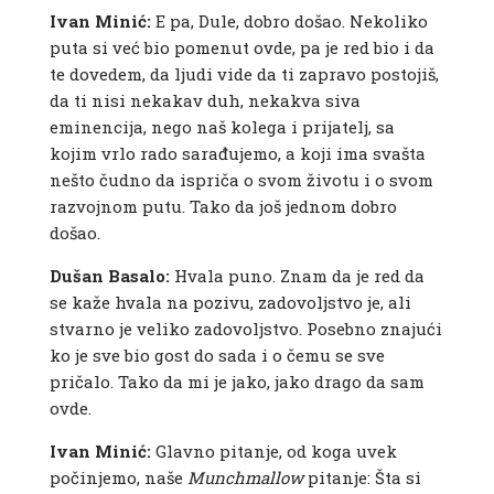
Ivan Minić:
E pa, Dule, dobro došao. Nekoliko
puta si već bio pomenut ovde, pa je red bio i da
te dovedem, da ljudi vide da ti zapravo postojiš,
da ti nisi nekakav duh, nekakva siva
eminencija, nego naš kolega i prijatelj, sa
kojim vrlo rado sarađujemo, a koji ima svašta
nešto čudno da ispriča o svom životu i o svom
razvojnom putu. Tako da još jednom dobro
došao.
Dušan Basalo:
Hvala puno. Znam da je red da
se kaže hvala na pozivu, zadovoljstvo je, ali
stvarno je veliko zadovoljstvo. Posebno znajući
ko je sve bio gost do sada i o čemu se sve
pričalo. Tako da mi je jako, jako drago da sam
ovde.
Ivan Minić:
Glavno pitanje, od koga uvek
počinjemo, naše
Munchmallow
pitanje: Šta si