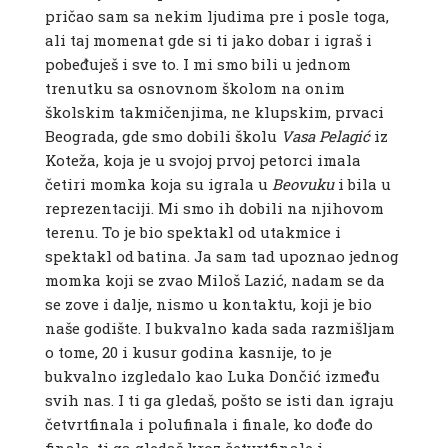
pričao sam sa nekim ljudima pre i posle toga,
ali taj momenat gde si ti jako dobar i igraš i
pobeđuješ i sve to. I mi smo bili u jednom
trenutku sa osnovnom školom na onim
školskim takmičenjima, ne klupskim, prvaci
Beograda, gde smo dobili školu
Vasa
Pelagić
iz
Koteža, koja je u svojoj prvoj petorci imala
četiri momka koja su igrala u
Beovuku
i bila u
reprezentaciji. Mi smo ih dobili na njihovom
terenu. To je bio spektakl od utakmice i
spektakl od batina. Ja sam tad upoznao jednog
momka koji se zvao Miloš Lazić, nadam se da
se zove i dalje, nismo u kontaktu, koji je bio
naše godište. I bukvalno kada sada razmišljam
o tome, 20 i kusur godina kasnije, to je
bukvalno izgledalo kao Luka Dončić između
svih nas. I ti ga gledaš, pošto se isti dan igraju
četvrtfinala i polufinala i finale, ko dođe do