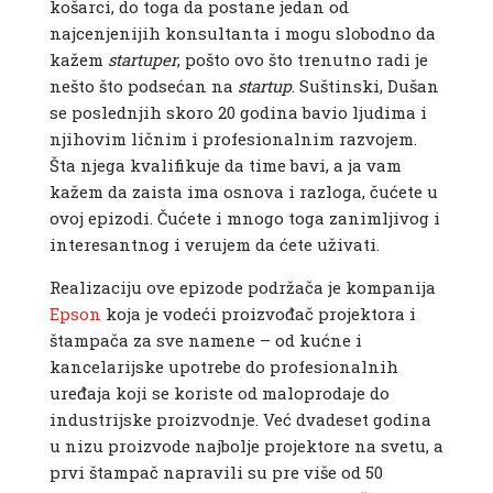
košarci, do toga da postane jedan od
najcenjenijih konsultanta i mogu slobodno da
kažem
startuper
, pošto ovo što trenutno radi je
nešto što podsećan na
startup
. Suštinski, Dušan
se poslednjih skoro 20 godina bavio ljudima i
njihovim ličnim i profesionalnim razvojem.
Šta njega kvalifikuje da time bavi, a ja vam
kažem da zaista ima osnova i razloga, čućete u
ovoj epizodi. Čućete i mnogo toga zanimljivog i
interesantnog i verujem da ćete uživati.
Realizaciju ove epizode podržača je kompanija
Epson
koja je vodeći proizvođač projektora i
štampača za sve namene – od kućne i
kancelarijske upotrebe do profesionalnih
uređaja koji se koriste od maloprodaje do
industrijske proizvodnje. Već dvadeset godina
u nizu proizvode najbolje projektore na svetu, a
prvi štampač napravili su pre više od 50