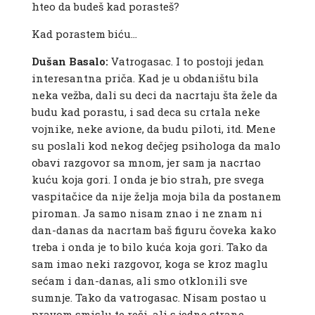
hteo da budeš kad porasteš?
Kad porastem biću…
Dušan Basalo:
Vatrogasac. I to postoji jedan
interesantna priča. Kad je u obdaništu bila
neka vežba, dali su deci da nacrtaju šta žele da
budu kad porastu, i sad deca su crtala neke
vojnike, neke avione, da budu piloti, itd. Mene
su poslali kod nekog dečjeg psihologa da malo
obavi razgovor sa mnom, jer sam ja nacrtao
kuću koja gori. I onda je bio strah, pre svega
vaspitačice da nije želja moja bila da postanem
piroman. Ja samo nisam znao i ne znam ni
dan-danas da nacrtam baš figuru čoveka kako
treba i onda je to bilo kuća koja gori. Tako da
sam imao neki razgovor, koga se kroz maglu
sećam i dan-danas, ali smo otklonili sve
sumnje. Tako da vatrogasac. Nisam postao u
pravom smislu te reči, ali s jedne strane…