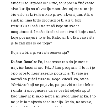
slučaju to izgledalo? Prvo, to je jedna žućkasto
siva kutija sa akvarijumom. Jer taj monitor je
bio vrlo zakrivljen kao pravi akvarijum. Ali, u
suštini, ima brdo mogućnosti, ali u tom
trenutku ti baš i ne znaš koje su sve te
mogućnosti. Imaš određeni set stvari koje znaš,
koje poznaješ i to je to. Kako si ti otkrivao i šta
je te zanimalo od toga?
Koja su bila prva interesovanja?
Dušan Basalo:
Pa, interesantno da je mene
najviše fascinirao
Word
kao program. I to mi je
bilo prosto neistraženo područje. Ti više ne
moraš da pišeš rukom, nego kucaš. Pa, onda
WorldArt
koji se pojavio, pa praviš neke efekte,
i onda ti omogućava da se osetiš odjedanput
kao umetnik, iako nema ni uvod umetnika. I to
mi je bila najveća fascinacija. Onda, naravno,