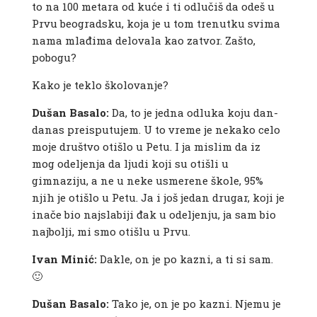
to na 100 metara od kuće i ti odlučiš da odeš u
Prvu beogradsku, koja je u tom trenutku svima
nama mlađima delovala kao zatvor. Zašto,
pobogu?
Kako je teklo školovanje?
Dušan Basalo:
Da, to je jedna odluka koju dan-
danas preisputujem. U to vreme je nekako celo
moje društvo otišlo u Petu. I ja mislim da iz
mog odeljenja da ljudi koji su otišli u
gimnaziju, a ne u neke usmerene škole, 95%
njih je otišlo u Petu. Ja i još jedan drugar, koji je
inače bio najslabiji đak u odeljenju, ja sam bio
najbolji, mi smo otišlu u Prvu.
Ivan Minić:
Dakle, on je po kazni, a ti si sam.
🙂
Dušan Basalo:
Tako je, on je po kazni. Njemu je