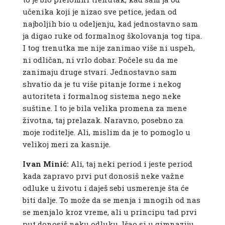
učenika koji je nizao sve petice, jedan od
najboljih bio u odeljenju, kad jednostavno sam
ja digao ruke od formalnog školovanja tog tipa.
I tog trenutka me nije zanimao više ni uspeh,
ni odličan, ni vrlo dobar. Počele su da me
zanimaju druge stvari. Jednostavno sam
shvatio da je tu više pitanje forme i nekog
autoriteta i formalnog sistema nego neke
suštine. I to je bila velika promena za mene
životna, taj prelazak. Naravno, posebno za
moje roditelje. Ali, mislim da je to pomoglo u
velikoj meri za kasnije.
Ivan Minić:
Ali, taj neki period i jeste period
kada zapravo prvi put donosiš neke važne
odluke u životu i daješ sebi usmerenje šta će
biti dalje. To može da se menja i mnogih od nas
se menjalo kroz vreme, ali u principu tad prvi
put donosiš neku odluku. Išao si u gimnaziju,