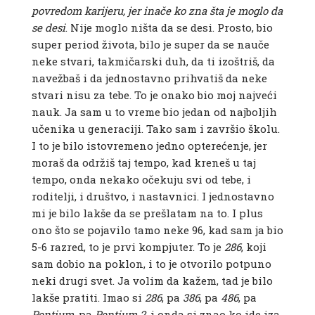
povredom karijeru, jer inače ko zna šta je moglo da
se desi
. Nije moglo ništa da se desi. Prosto, bio
super period života, bilo je super da se nauče
neke stvari, takmičarski duh, da ti izoštriš, da
navežbaš i da jednostavno prihvatiš da neke
stvari nisu za tebe. To je onako bio moj najveći
nauk.
Ja sam u to vreme bio jedan od najboljih
učenika u generaciji. Tako sam i završio školu.
I to je bilo istovremeno jedno opterećenje, jer
moraš da održiš taj tempo, kad kreneš u taj
tempo, onda nekako očekuju svi od tebe, i
roditelji, i društvo, i nastavnici. I jednostavno
mi je bilo lakše da se prešlatam na to. I plus
ono što se pojavilo tamo neke 96, kad sam ja bio
5-6 razred, to je prvi kompjuter. To je
286
, koji
sam dobio na poklon, i to je otvorilo potpuno
neki drugi svet. Ja volim da kažem, tad je bilo
lakše pratiti. Imao si
286
, pa
386
, pa
486
, pa
Pentium
, pa
Pentium 2
, i onda si znao ko ide iza