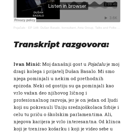
Pojačalo
·
EP 146: Dušan Basalo, konsultant, Atria Group, Talks and Folks – Pojačalo podcast
Transkript razgovora:
Ivan Minić:
Moj današnji gost u
Pojačalu
je moj
dragi kolega i prijatelj Dušan Basalo. Mi smo
njega pominjali u nekim od prethodnih
epizoda. Neki od gostiju su ga pominjali kao
vrlo važan deo njihovog ličnog i
profesionalnog razvoja, jer je on jedan od ljudi
koji su pokrenuli Uniju srednjoškolaca Srbije i
celu tu priču o školskim parlamentima. Ali,
njegova karijera je vrlo interesantna. Od klinca
koji je trenirao košarku i koji je video sebe u