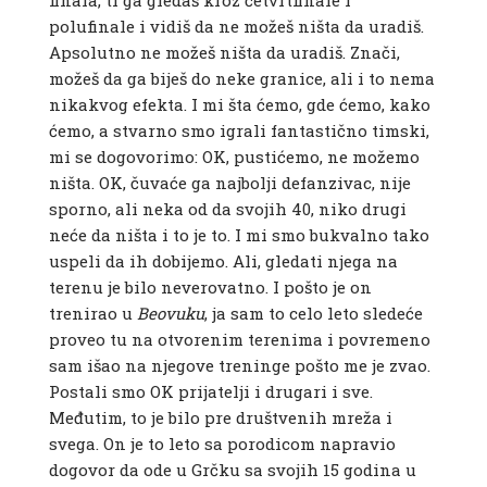
finala, ti ga gledaš kroz četvrtfinale i
polufinale i vidiš da ne možeš ništa da uradiš.
Apsolutno ne možeš ništa da uradiš. Znači,
možeš da ga biješ do neke granice, ali i to nema
nikakvog efekta. I mi šta ćemo, gde ćemo, kako
ćemo, a stvarno smo igrali fantastično timski,
mi se dogovorimo: OK, pustićemo, ne možemo
ništa. OK, čuvaće ga najbolji defanzivac, nije
sporno, ali neka od da svojih 40, niko drugi
neće da ništa i to je to. I mi smo bukvalno tako
uspeli da ih dobijemo. Ali, gledati njega na
terenu je bilo neverovatno. I pošto je on
trenirao u
Beovuku
, ja sam to celo leto sledeće
proveo tu na otvorenim terenima i povremeno
sam išao na njegove treninge pošto me je zvao.
Postali smo OK prijatelji i drugari i sve.
Međutim, to je bilo pre društvenih mreža i
svega. On je to leto sa porodicom napravio
dogovor da ode u Grčku sa svojih 15 godina u