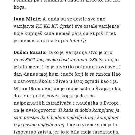
koga.
Ivan Minić:
A, onda su se desile sve one
varijante
K5
,
K6
,
K7
,
Cyrix
i sve ostale varijente
koje kupuješ kada nemaš para da kupiš Intel,
jer nemaš para da kupiš
Intel
. 🙂
Dušan Basalo:
Tako je, varijacija. Ovo je bilo:
Imaš 386? Jao, svaka čast! Ja imam 286.
Znači, to
je bila mera. I to je otvorilo potpuno novi svet. I
dan-danas moj kum, inače koji je sa mnom išao
u osnovnu školu i živeo u istoj zgradi kao i ja,
Milan Obradović, on je inače sada u Švajcarskoj
doktor nauka, čovek koji je jedan od
najpoznatijih istraživača i naučnika u Evropi,
on je uvek govorio:
Ti kada si dobio kompjuter, ja
sam prestao da ti budem najbolji drug i kompjuter
ti je postao najbolji drug.
I neko vreme sam ja to
izgovarao zaista, jer to je bila moja fascinacija.