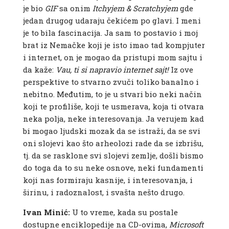
je bio
GIF
sa onim
Itchyjem & Scratchyjem
gde
jedan drugog udaraju čekićem po glavi. I meni
je to bila fascinacija. Ja sam to postavio i moj
brat iz Nemačke koji je isto imao tad kompjuter
i internet, on je mogao da pristupi mom sajtu i
da kaže:
Vau, ti si napravio internet sajt!
Iz ove
perspektive to stvarno zvuči toliko banalno i
nebitno. Međutim, to je u stvari bio neki način
koji te profiliše, koji te usmerava, koja ti otvara
neka polja, neke interesovanja. Ja verujem kad
bi mogao ljudski mozak da se istraži, da se svi
oni slojevi kao što arheolozi rade da se izbrišu,
tj. da se rasklone svi slojevi zemlje, došli bismo
do toga da to su neke osnove, neki fundamenti
koji nas formiraju kasnije, i interesovanja, i
širinu, i radoznalost, i svašta nešto drugo.
Ivan Minić:
U to vreme, kada su postale
dostupne enciklopedije na CD-ovima,
Microsoft