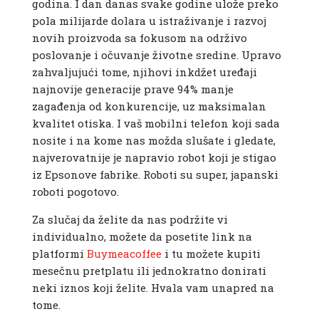
godina. I dan danas svake godine ulože preko
pola milijarde dolara u istraživanje i razvoj
novih proizvoda sa fokusom na održivo
poslovanje i očuvanje životne sredine. Upravo
zahvaljujući tome, njihovi inkdžet uređaji
najnovije generacije prave 94% manje
zagađenja od konkurencije, uz maksimalan
kvalitet otiska. I vaš mobilni telefon koji sada
nosite i na kome nas možda slušate i gledate,
najverovatnije je napravio robot koji je stigao
iz Epsonove fabrike. Roboti su super, japanski
roboti pogotovo.
Za slučaj da želite da nas podržite vi
individualno, možete da posetite link na
platformi
Buymeacoffee
i tu možete kupiti
mesečnu pretplatu ili jednokratno donirati
neki iznos koji želite. Hvala vam unapred na
tome.