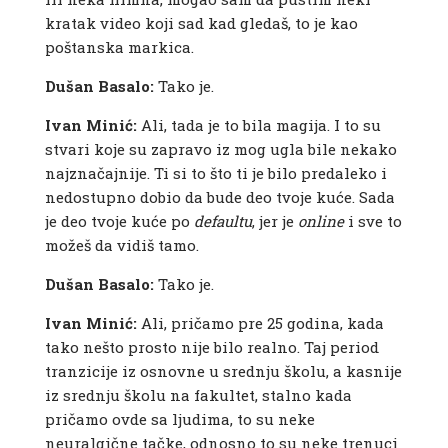
kratak video koji sad kad gledaš, to je kao
poštanska markica.
Dušan Basalo:
Tako je.
Ivan Minić:
Ali, tada je to bila magija. I to su
stvari koje su zapravo iz mog ugla bile nekako
najznačajnije. Ti si to što ti je bilo predaleko i
nedostupno dobio da bude deo tvoje kuće. Sada
je deo tvoje kuće po
defaultu
, jer je
online
i sve to
možeš da vidiš tamo.
Dušan Basalo:
Tako je.
Ivan Minić:
Ali, pričamo pre 25 godina, kada
tako nešto prosto nije bilo realno. Taj period
tranzicije iz osnovne u srednju školu, a kasnije
iz srednju školu na fakultet, stalno kada
pričamo ovde sa ljudima, to su neke
neuralgične tačke, odnosno to su neke trenuci