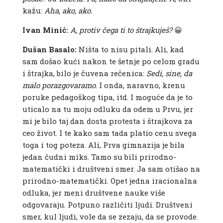
kažu:
Aha, ako, ako.
Ivan Minić:
A, protiv čega ti to štrajkuješ?
😀
Dušan Basalo:
Ništa to nisu pitali. Ali, kad
sam došao kući nakon te šetnje po celom gradu
i štrajka, bilo je čuvena rečenica:
Sedi, sine, da
malo porazgovaramo
. I onda, naravno, krenu
poruke pedagoškog tipa, itd. I moguće da je to
uticalo na tu moju odluku da odem u Prvu, jer
mi je bilo taj dan dosta protesta i štrajkova za
ceo život. I te kako sam tada platio cenu svega
toga i tog poteza. Ali, Prva gimnazija je bila
jedan čudni miks. Tamo su bili prirodno-
matematički i društveni smer. Ja sam otišao na
prirodno-matematički. Opet jedna iracionalna
odluka, jer meni društvene nauke više
odgovaraju. Potpuno različiti ljudi. Društveni
smer, kul ljudi, vole da se zezaju, da se provode.