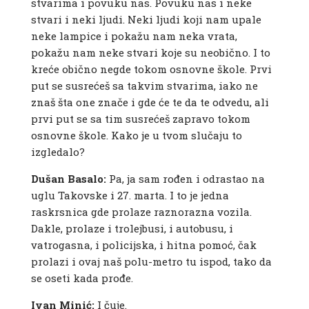
stvarima i povuku nas. Povuku nas i neke
stvari i neki ljudi. Neki ljudi koji nam upale
neke lampice i pokažu nam neka vrata,
pokažu nam neke stvari koje su neobično. I to
kreće obično negde tokom osnovne škole. Prvi
put se susrećeš sa takvim stvarima, iako ne
znaš šta one znače i gde će te da te odvedu, ali
prvi put se sa tim susrećeš zapravo tokom
osnovne škole. Kako je u tvom slučaju to
izgledalo?
Dušan Basalo:
Pa, ja sam rođen i odrastao na
uglu Takovske i 27. marta. I to je jedna
raskrsnica gde prolaze raznorazna vozila.
Dakle, prolaze i trolejbusi, i autobusu, i
vatrogasna, i policijska, i hitna pomoć, čak
prolazi i ovaj naš polu-metro tu ispod, tako da
se oseti kada prođe.
Ivan Minić:
I čuje.