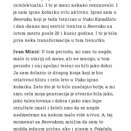
intelektualni. I to je meni nekako rezonovalo. I
ja sam igrao košarku vrlo aktivno. Igrao sam u
Beovuku
, koji je tada trenirao u
Vuku
Karadžiću
i dan-danas moj sestrić trenira u
Beovuku
na
istom mestu posle 20 i kusur godina. I to je bila
prva neka transformacija u tom trenutku.
Ivan Minić:
U tom periodu, mi smo tu negde,
malo si stariji od mene, ali ne mnogo, u tom
periodu i oni spoljni tereni su bili jako dobri.
Ja sam dolazio iz drugog kraja koji je bio
relativno blizu i celo leto u
Vuku
igrao
košarku. Zato što je to bilo značajno bolje, a mi
smo, cela moja generacija je stvarno bila jako,
jako talentovana i dobra i jako smo lepe
rezultate imali i želeli smo da se negde
nadmećemo na nekom malo više nivou. A, taj
momenat sa
Beovukom
, mislim da sam to
možda jednom pričao, ako i nisam u
Pojačalu
,