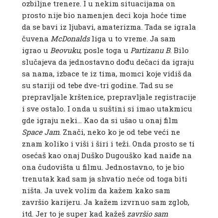
ozbiljne trenere. I u nekim situacijama on
prosto nije bio namenjen deci koja hoće time
da se bavi iz ljubavi, amaterizma. Tada se igrala
čuvena
McDonalds
liga u to vreme. Ja sam
igrao u
Beovuku
, posle toga u
Partizanu
B
. Bilo
slučajeva da jednostavno dođu dečaci da igraju
sa nama, izbace te iz tima, momci koje vidiš da
su stariji od tebe dve-tri godine. Tad su se
prepravljale krštenice, prepravljale registracije
i sve ostalo. I onda u suštini si imao utakmicu
gde igraju neki… Kao da si ušao u onaj film
Space
Jam
. Znači, neko ko je od tebe veći ne
znam koliko i viši i širi i teži. Onda prosto se ti
osećaš kao onaj Duško Dugouško kad naiđe na
ona čudovišta u filmu. Jednostavno, to je bio
trenutak kad sam ja shvatio neće od toga biti
ništa. Ja uvek volim da kažem kako sam
završio karijeru. Ja kažem izvrnuo sam zglob,
itd. Jer to je super kad kažeš
završio sam