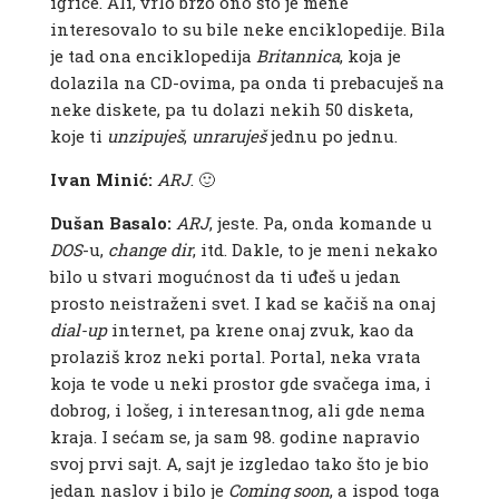
igrice. Ali, vrlo brzo ono što je mene
interesovalo to su bile neke enciklopedije. Bila
je tad ona enciklopedija
Britannica
, koja je
dolazila na CD-ovima, pa onda ti prebacuješ na
neke diskete, pa tu dolazi nekih 50 disketa,
koje ti
unzipuješ
,
unraruješ
jednu po jednu.
Ivan Minić:
ARJ
. 🙂
Dušan Basalo:
ARJ
, jeste. Pa, onda komande u
DOS
-u,
change dir
, itd. Dakle, to je meni nekako
bilo u stvari mogućnost da ti uđeš u jedan
prosto neistraženi svet. I kad se kačiš na onaj
dial-up
internet, pa krene onaj zvuk, kao da
prolaziš kroz neki portal. Portal, neka vrata
koja te vode u neki prostor gde svačega ima, i
dobrog, i lošeg, i interesantnog, ali gde nema
kraja. I sećam se, ja sam 98. godine napravio
svoj prvi sajt. A, sajt je izgledao tako što je bio
jedan naslov i bilo je
Coming
soon
, a ispod toga