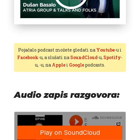
Pojačalo podcast možete gledati na
Youtube
-u i
Facebook
-u, a slušati na
SoundCloud
-u,
Spotify
-
u,
-u, na
Apple
i
Google
podcasts.
Audio zapis razgovora: