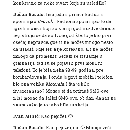
konkretno za neke stvari koje su usledile?
Dušan Basalo:
Ima jedan primer kad sam
spominjao
Beovuk
i kad sam spominjao to da
igrali momci koji su stariji godinu-dve dana, a
registruju se da su tvoje godište, to je bio prvi
osećaj nepravde, gde ti ne možeš mnogo nešto
da uradiš. Nije fer, nije korektno, ali ne možeš
mnogo da promeniš. Sećam se situacije u
gimnaziji, tad su se pojavili prvi mobilni
telefoni. To je bila neka 98-99. godina, pre
bombardovanja, i onda je prvi mobilni telefon
bio ona velika
Motorala
. I šta je bilo
interesantno? Mogao si da primaš SMS-ove,
nisi mogao da šalješ SMS-ove. Ni dan-danas ne
znam zašto je to tako bila funkcija.
Ivan Minić:
Kao pejdžer. 🙂
Dušan Basalo:
Kao pejdžer, da. 🙂 Mnogo veći