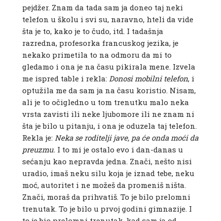
pejdžer. Znam da tada sam ja doneo taj neki
telefon u školu i svi su, naravno, hteli da vide
šta je to, kako je to čudo, itd. I tadašnja
razredna, profesorka francuskog jezika, je
nekako primetila to na odmoru da mi to
gledamo i ona je na času pikirala mene. Izvela
me ispred table i rekla:
Donosi mobilni telefon
, i
optužila me da sam ja na času koristio. Nisam,
ali je to očigledno u tom trenutku malo neka
vrsta zavisti ili neke ljubomore ili ne znam ni
šta je bilo u pitanju, i ona je oduzela taj telefon.
Rekla je:
Neka se roditelji jave, pa će onda moći da
preuzmu.
I to mi je ostalo evo i dan-danas u
sećanju kao nepravda jedna. Znači, nešto nisi
uradio, imaš neku silu koja je iznad tebe, neku
moć, autoritet i ne možeš da promeniš ništa.
Znači, moraš da prihvatiš. To je bilo prelomni
trenutak. To je bilo u prvoj godini gimnazije. I
to je bio prelomni trenutak, kad sam ja od