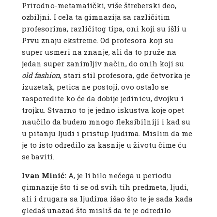
Prirodno-metamatički, više štreberski deo,
ozbiljni. I cela ta gimnazija sa različitim
profesorima, različitog tipa, oni koji su išli u
Prvu znaju ekstreme. Od profesora koji su
super usmeri na znanje, ali da to pruže na
jedan super zanimljiv način, do onih koji su
old fashion
, stari stil profesora, gde četvorka je
izuzetak, petica ne postoji, ovo ostalo se
rasporedite ko će da dobije jedinicu, dvojku i
trojku. Stvarno to je jedno iskustva koje opet
naučilo da budem mnogo fleksibilniji i kad su
u pitanju ljudi i pristup ljudima. Mislim da me
je to isto odredilo za kasnije u životu čime ću
se baviti.
Ivan Minić:
A, je li bilo nečega u periodu
gimnazije što ti se od svih tih predmeta, ljudi,
ali i drugara sa ljudima išao što te je sada kada
gledaš unazad što misliš da te je odredilo