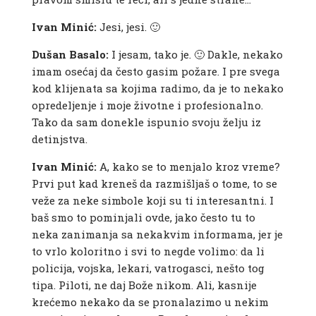
Ivan Minić:
Jesi, jesi. 🙂
Dušan Basalo:
I jesam, tako je. 🙂 Dakle, nekako
imam osećaj da često gasim požare. I pre svega
kod klijenata sa kojima radimo, da je to nekako
opredeljenje i moje životne i profesionalno.
Tako da sam donekle ispunio svoju želju iz
detinjstva.
Ivan Minić:
A, kako se to menjalo kroz vreme?
Prvi put kad kreneš da razmišljaš o tome, to se
veže za neke simbole koji su ti interesantni. I
baš smo to pominjali ovde, jako često tu to
neka zanimanja sa nekakvim informama, jer je
to vrlo koloritno i svi to negde volimo: da li
policija, vojska, lekari, vatrogasci, nešto tog
tipa. Piloti, ne daj Bože nikom. Ali, kasnije
krećemo nekako da se pronalazimo u nekim