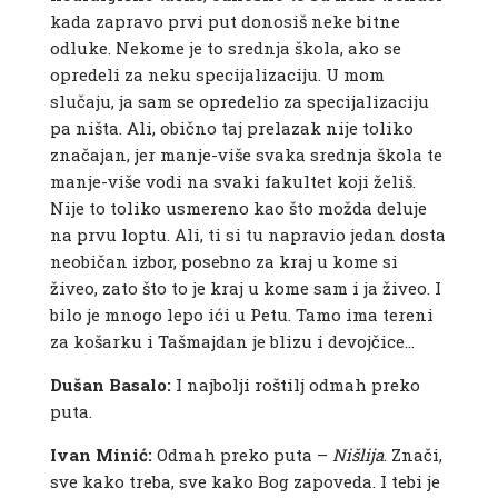
kada zapravo prvi put donosiš neke bitne
odluke. Nekome je to srednja škola, ako se
opredeli za neku specijalizaciju. U mom
slučaju, ja sam se opredelio za specijalizaciju
pa ništa. Ali, obično taj prelazak nije toliko
značajan, jer manje-više svaka srednja škola te
manje-više vodi na svaki fakultet koji želiš.
Nije to toliko usmereno kao što možda deluje
na prvu loptu. Ali, ti si tu napravio jedan dosta
neobičan izbor, posebno za kraj u kome si
živeo, zato što to je kraj u kome sam i ja živeo. I
bilo je mnogo lepo ići u Petu. Tamo ima tereni
za košarku i Tašmajdan je blizu i devojčice…
Dušan Basalo:
I najbolji roštilj odmah preko
puta.
Ivan Minić:
Odmah preko puta –
Nišlija
. Znači,
sve kako treba, sve kako Bog zapoveda. I tebi je