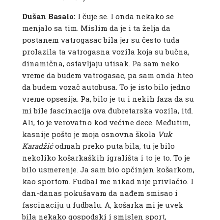
Dušan Basalo:
I čuje se. I onda nekako se
menjalo sa tim. Mislim da je i ta želja da
postanem vatrogasac bila jer su često tuda
prolazila ta vatrogasna vozila koja su bučna,
dinamična, ostavljaju utisak. Pa sam neko
vreme da budem vatrogasac, pa sam onda hteo
da budem vozač autobusa. To je isto bilo jedno
vreme opsesija. Pa, bilo je tu i nekih faza da su
mi bile fascinacija ova đubretarska vozila, itd.
Ali, to je verovatno kod većine dece. Međutim,
kasnije pošto je moja osnovna škola
Vuk
Karadžić
odmah preko puta bila, tu je bilo
nekoliko košarkaških igrališta i to je to. To je
bilo usmerenje. Ja sam bio opčinjen košarkom,
kao sportom. Fudbal me nikad nije privlačio. I
dan-danas pokušavam da nađem smisao i
fascinaciju u fudbalu. A, košarka mi je uvek
bila nekako gospodski i smislen sport,