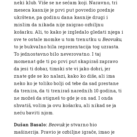
neki klub. Više se ne sećam koji. Naravno, tri
meseca kasnije je prvi put povredio prednje
ukrštene, pa godinu dana kasnije drugi i
mislim da nikada nije zaigrao ozbiljnu
košarku. Ali, to kako je izgledalo gledati njega i
sve te ostale momke u tom trenutku u
Beovuku
,
to je bukvalno bila reprezentacija tog uzrasta.
To jednostavno bilo neverovatno. I taj
momenat gde ti po prvi put skapiraš zapravo
da jesi ti dobar, timski ste vi jako dobri, jer
znate gde se ko nalazi, kako ko diše, ali ima
neko ko je toliko bolji od tebe da sad prestane
da trenira, da ti treniraš narednih 10 godina, ti
ne možeš da stigneš to gde je on sad. I onda
shvatiš, volim ja ovu košarku, ali nikad se ja
neću baviti njom.
Dušan Basalo:
Beovuk
je stvarno bio
mašinerija. Pravio je ozbiljne igrače, imao je