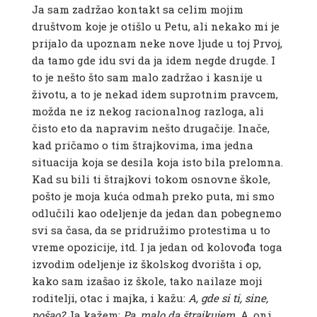
Ja sam zadržao kontakt sa celim mojim
društvom koje je otišlo u Petu, ali nekako mi je
prijalo da upoznam neke nove ljude u toj Prvoj,
da tamo gde idu svi da ja idem negde drugde. I
to je nešto što sam malo zadržao i kasnije u
životu, a to je nekad idem suprotnim pravcem,
možda ne iz nekog racionalnog razloga, ali
čisto eto da napravim nešto drugačije. Inače,
kad pričamo o tim štrajkovima, ima jedna
situacija koja se desila koja isto bila prelomna.
Kad su bili ti štrajkovi tokom osnovne škole,
pošto je moja kuća odmah preko puta, mi smo
odlučili kao odeljenje da jedan dan pobegnemo
svi sa časa, da se pridružimo protestima u to
vreme opozicije, itd. I ja jedan od kolovođa toga
izvodim odeljenje iz školskog dvorišta i op,
kako sam izašao iz škole, tako nailaze moji
roditelji, otac i majka, i kažu:
A, gde si ti, sine,
pošao?
Ja kažem:
Pa, malo da štrajkujem.
A, oni