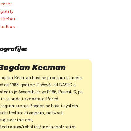
eezer
potify
titcher
Castbox
ografija:
Bogdan Kecman
ogdan Kecman bavi se programiranjem
oš od 1985. godine. Počevši od BASIC-a
sledio je Assembler za 8086, Pascal, C, pa
++, a onda i sve ostalo. Pored
rogramiranja Bogdan se bavi i system
rchitecture dizajnom, network
ngineering-om,
lectronics/robotics/mechanotronics