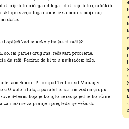
d
dok nije bilo ničega od toga i dok nije bilo grafičkih
K
 u sklopu svega toga danas je sa mnom moj dragi
a
 mi došao.
h
k
w
o ti opišeš kad te neko pita šta ti radiš?
K
am, solim pamet drugima, rešavam probleme.
s
e da reši. Recimo da bi to u najkraćem bilo.
i
o
s
acle sam Senior Principal Technical Manager.
(
 u Oracle titula, a paralelno sa tim vodim grupu,
g
zove B-team, koja je konglomeracija jedne količine
M
a za mašine za pranje i pregledanje veša, do
s
3