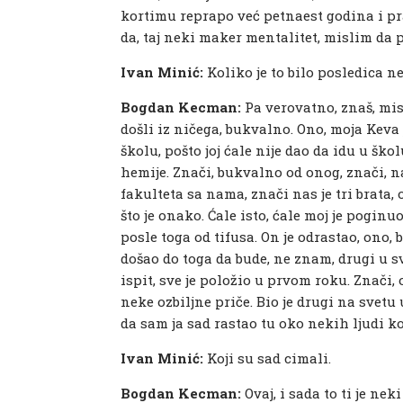
kortimu reprapo već petnaest godina i pr
da, taj neki maker mentalitet, mislim da 
Ivan Minić:
Koliko je to bilo posledica 
Bogdan Kecman:
Pa verovatno, znaš, mis
došli iz ničega, bukvalno. Ono, moja Keva
školu, pošto joj ćale nije dao da idu u ško
hemije. Znači, bukvalno od onog, znači, n
fakulteta sa nama, znači nas je tri brata,
što je onako. Ćale isto, ćale moj je pogin
posle toga od tifusa. On je odrastao, ono,
došao do toga da bude, ne znam, drugi u sv
ispit, sve je položio u prvom roku. Znači,
neke ozbiljne priče. Bio je drugi na svet
da sam ja sad rastao tu oko nekih ljudi k
Ivan Minić:
Koji su sad cimali.
Bogdan Kecman:
Ovaj, i sada to ti je nek