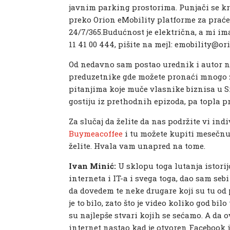
javnim parking prostorima. Punjači se krec
preko Orion eMobility platforme za prać
24/7/365.Budućnost je električna, a mi ima
11 41 00 444, pišite na mejl: emobility@or
Od nedavno sam postao urednik i autor 
preduzetnike gde možete pronaći mnogo z
pitanjima koje muče vlasnike biznisa u S
gostiju iz prethodnih epizoda, pa topla 
Za slučaj da želite da nas podržite vi in
Buymeacoffee
i tu možete kupiti mesečnu 
želite. Hvala vam unapred na tome.
Ivan Minić:
U sklopu toga lutanja istorij
interneta i IT-a i svega toga, dao sam s
da dovedem te neke drugare koji su tu od p
je to bilo, zato što je video koliko god bi
su najlepše stvari kojih se sećamo. A da o
internet nastao kad je otvoren Facebook il