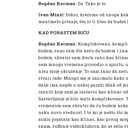
Bogdan Kecman:
Da. Tako je to.
Ivan Minić:
Dobro, krećemo od onoga kako
mančmelo pitanje, šta si ti hteo da budeš
KAD PORASTEM BIĆU
Bogdan Kecman:
Komplikovano, komplik
budem, znao sam šta neću da budem i zna
budem, shvatio sam dosta rano kao klinac
sam mnogo vremena provodio u sportu, u
nisu moje okruženje. To sam znao da neću
stvari rade. Mnogo me je zanimalo kako stv
dalje ima negde u nekoj garaži džak od je
raznih koje sam ja rastavio kao klinac od
Sastavljanje je bilo malo komplikovano. 
vremenom sam shvatio da ću budem neko k
neku novu vrednost. I to mi je nešto što m
audio pojačala kao klinac, kao prvog mog 
znam, vođenje videoklubova, ko se seća vi