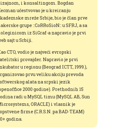
izajnom, i konsaltingom. Bogdan
ecman učestvovao je u kreiranju
kademske mreže Srbije, bio je član prve
akerske grupe ::CoRRoSioN:: u SFRJ, a sa
oleginicom iz SiGraf-a napravio je prvi
eb sajt u Srbiji.
ao CTO, vodio je najveći evropski
atelitski provajder. Napravio je prvi
nkubator u regionu (Beograd ICTT, 1999.),
rganizovao prvu veliku akciju prevoda
oftwerskog alata na srpski jezik
openoffice 2000 godine). Prethodnih 15
odina radi u MySQL timu (MySQL AB, Sun
icrosystems, ORACLE) i vlasnik je
opstvene firme (C.R.S.N. pa BAD-TEAM)
0+ godina.