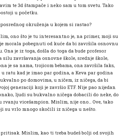
avim te 3d štampače i neko sam u tom svetu. Tako
postoji u početku.
neposrednog okruženja u kojem si rastao?
lim, ono što je tu interesantno je, na primer, moji su
 je morala pobegnuti od kuće da bi završila osnovnu
lu. Ona je iz toga, došla do toga da bude profesor
a silu završavanja osnovne škole, srednje škole,
 ona je sa nama, trojicom bebama, ona završila faks,
uo u ratu kad je imao par godina, a Keva par godina
 bukvalno po domovima, u ničem, iz ničega, da bi
ojoj generaciji koji je završio ETF. Nije pao nijedan
 onako, ljudi su bukvalno ničega dobacili do neke, do
u u rvanju vicešampion. Mislim, nije ono… Ove, tako
oji su vrlo mnogo skočili iz ničega u nešto.
i pritisak. Mislim, kao ti treba budeš bolji od svojih