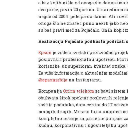
a bez kojih ništa od ovoga što danas ima n
deo priče, prvih 20 godina. U narednom 
negde od 2004. pete pa do danas. Ali i o
onoga što ne znate i puno nekih jako neob
su baš pravi meč za Pojačalo. Onih koji i
Realizaciju Pojačalo podkasta podržali s
Epson
je vodeći svetski proizvođač proje
poslovnu i profesionalnu upotrebu. EcoT
korisnike, uz superioran kvalitet otiska,
Za više informacija o aktuelnim modelim
@epsonsrbija
na Instagramu.
Kompanija
Orion telekom
se bavi sistem
obuhvata širok spektar poslovnih rešenja,
zaštite podataka, data centra do IT održa
mnogih drugih. Mi smo tu da unapredimo
kompletno rešenje za pametne punjače za e
kućnu, korporativnu i ugostiteljsku upo