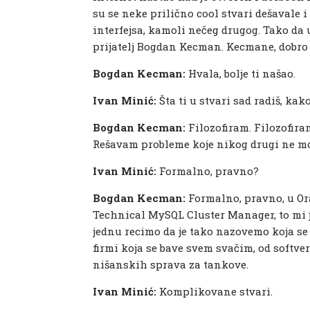
su se neke prilično cool stvari dešavale i 
interfejsa, kamoli nečeg drugog. Tako da
prijatelj Bogdan Kecman. Kecmane, dobro
Bogdan Kecman:
Hvala, bolje ti našao.
Ivan Minić:
Šta ti u stvari sad radiš, kak
Bogdan Kecman:
Filozofiram. Filozofir
Rešavam probleme koje nikog drugi ne mož
Ivan Minić:
Formalno, pravno?
Bogdan Kecman:
Formalno, pravno, u Or
Technical MySQL Cluster Manager, to mi je
jednu recimo da je tako nazovemo koja se 
firmi koja se bave svem svačim, od softver
nišanskih sprava za tankove.
Ivan Minić:
Komplikovane stvari.