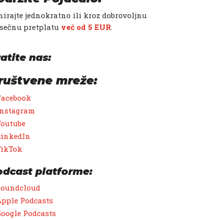
irajte jednokratno ili kroz dobrovoljnu
sečnu pretplatu
već od 5 EUR
.
atite nas:
ruštvene mreže:
Facebook
Instagram
Youtube
LinkedIn
TikTok
odcast platforme:
Soundcloud
pple Podcasts
oogle Podcasts