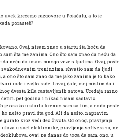
 uvek krećemo razgovore u Pojačalu, a to je
 kada porasteš?
ovano. Ovaj, nisam znao u startu šta hoću da
o sam šta me zanima. Ono što sam znao da neću da
 da neću da imam mnogo veze s ljudima. Ovaj, pošto
 svakodnevnim treninzima, shvatio sam da ljudi
, a ono što sam znao da me jako zanima je to kako
ari rade i zašto rade. I ovaj, ćale, moj mislim da i
dnog dvesta kila rastavljenih satova. Uređaja razno
 četiri, pet godina i nikad nisam sastavio.
To je onako u startu krenuo sam sa tim, a onda posle
o nešto pravi, šta god. Ali da nešto, napravim
e guralo kroz veći deo života. Od onog, pravljenja
ulaza u svet elektronike, pravljenja softvera za, ne
deoklubova, ovaj, pa danas do toga da sam, ono, u