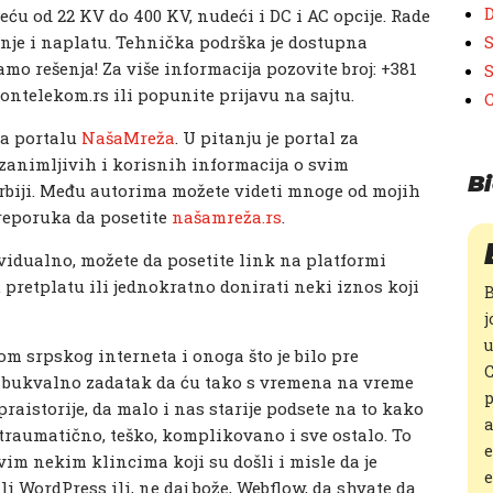
D
́u od 22 KV do 400 KV, nudeći i DC i AC opcije. Rade
enje i naplatu. Tehnička podrška je dostupna
S
mo rešenja! Za više informacija pozovite broj: +381
S
iontelekom.rs ili popunite prijavu na sajtu.
na portalu
NašaMreža
. U pitanju je portal za
animljivih i korisnih informacija o svim
Bi
rbiji. Među autorima možete videti mnoge od mojih
preporuka da posetite
našamreža.rs
.
dividualno, možete da posetite link na platformi
pretplatu ili jednokratno donirati neki iznos koji
B
j
u
om srpskog interneta i onoga što je bilo pre
C
ebi bukvalno zadatak da ću tako s vremena na vreme
p
raistorije, da malo i nas starije podsete na to kako
a
lo traumatično, teško, komplikovano i sve ostalo. To
e
vim nekim klincima koji su došli i misle da je
e
i WordPress ili, ne daj bože, Webflow, da shvate da