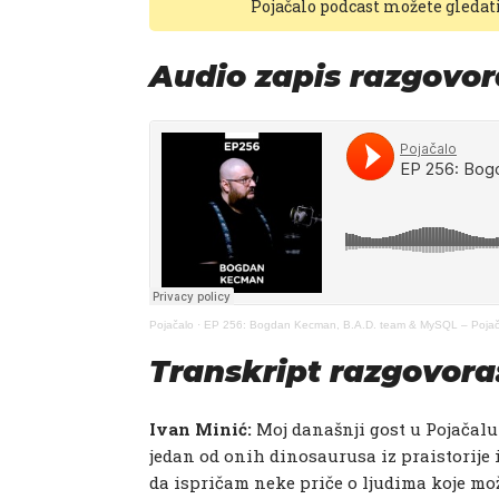
Pojačalo podcast možete gledat
Audio zapis razgovor
Pojačalo
·
EP 256: Bogdan Kecman, B.A.D. team & MySQL – Pojač
Transkript razgovora
Ivan Minić:​
Moj današnji gost u Pojačalu
jedan od onih dinosaurusa iz praistorije i
da ispričam neke priče o ljudima koje mož