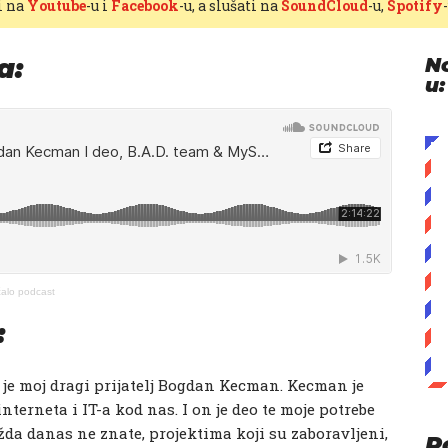
i na
Youtube
-u i
Facebook
-u, a slušati na
SoundCloud
-u,
Spotify
a:
N
u:
alo podcast
:
 je moj dragi prijatelj Bogdan Kecman. Kecman je
nterneta i IT-a kod nas. I on je deo te moje potrebe
da danas ne znate, projektima koji su zaboravljeni,
P