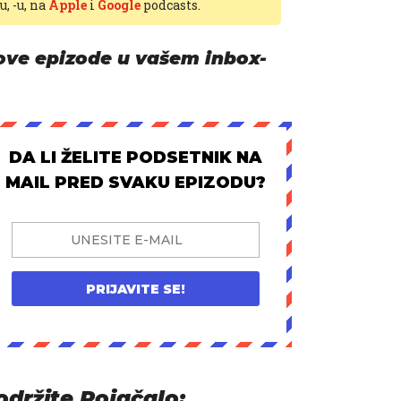
-u,
-u, na
Apple
i
Google
podcasts.
ove epizode u vašem inbox-
DA LI ŽELITE PODSETNIK NA
MAIL PRED SVAKU EPIZODU?
PRIJAVITE SE!
održite Pojačalo: