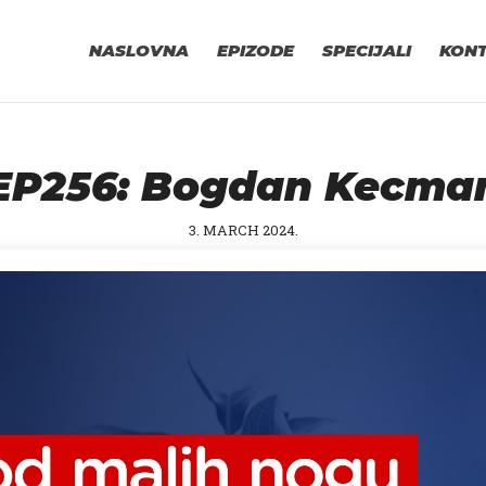
NASLOVNA
EPIZODE
SPECIJALI
KON
EP256: Bogdan Kecma
3. MARCH 2024.