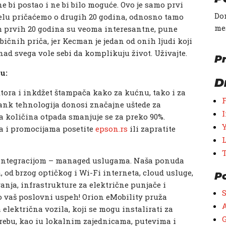
e bi postao i ne bi bilo moguće. Ovo je samo prvi
Don
delu pričaćemo o drugih 20 godina, odnosno tamo
me
vih prvih 20 godina su veoma interesantne, pune
ičnih priča, jer Kecman je jedan od onih ljudi koji
znad svega vole sebi da komplikuju život. Uživajte.
Pr
u:
D
ktora i inkdžet štampača kako za kućnu, tako i za
ank tehnologija donosi značajne uštede za
 a količina otpada smanjuje se za preko 90%.
a i promocijama posetite
epson.rs
ili zapratite
 integracijom – managed uslugama. Naša ponuda
 od brzog optičkog i Wi-Fi interneta, cloud usluge,
P
vanja, infrastrukture za električne punjače i
 vaš poslovni uspeh! Orion eMobility pruža
A
lektrična vozila, koji se mogu instalirati za
G
trebu, kao iu lokalnim zajednicama, putevima i