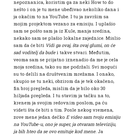
nepoznanica, koristim ga za neki How to do
nešto i on je tu mene ubeđivao nekoliko dana i
ja okačim to na YouTube. I tu ja završim sa
mojim projektom vezano za emisiju. I uplašio
sam se pošto sam ja iz Kule, manja sredina,
nekako sam se plašio lokalne zajednice. Mislio
sam da će biti
Vidi ga ovaj, šta ovaj glumi, on će
sad voditelj da bude
i takve stvari. Međutim,
veoma sam se prijatno iznenadio da me je cela
moja sredina, tako su me podržali. Svi mogući
su to delili na društvenim mrežama. I onako,
skupio se tu neki, obzirom da je tek okačeno,
fin broj pregleda, mislim da je bilo oko 30
hiljada pregleda. I tu stavim ja tačku na to,
krenem ja svojim redovnim poslom, pa ću
videti šta će biti s tim. Posle nekog vremena,
zove mene jedan dečko
E video sam tvoju emisiju
na YouTube-u, ono je super, ja otvaram televiziju,
ja bih hteo da se ovo emituje kod mene.
Ja