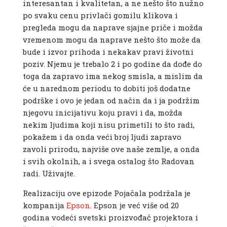
interesantan i kvalitetan, a ne nešto što nužno
po svaku cenu privlači gomilu klikova i
pregleda mogu da naprave sjajne priče i možda
vremenom mogu da naprave nešto što može da
bude i izvor prihoda i nekakav pravi životni
poziv. Njemu je trebalo 2 i po godine da dođe do
toga da zapravo ima nekog smisla, a mislim da
će u narednom periodu to dobiti još dodatne
podrške i ovo je jedan od način da i ja podržim
njegovu inicijativu koju pravi i da, možda
nekim ljudima koji nisu primetili to što radi,
pokažem i da onda veći broj ljudi zapravo
zavoli prirodu, najviše ove naše zemlje, a onda
i svih okolnih, a i svega ostalog što Radovan
radi. Uživajte.
Realizaciju ove epizode Pojačala podržala je
kompanija
Epson
. Epson je već više od 20
godina vodeći svetski proizvođač projektora i