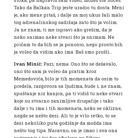
stoka, pa napraviš sam video, možeš šta hoćeš.
Tako da Balkan Trip jeste uradio tu dosta. Meni
je, ako mene pitaš, i dalje za moj ukus fali malo
tog adrenalinskog sadržaja zato što ja volim.
Ja ne znam, ti me ispravi ako grešim, da je
neko snimao neke stvari što ja snimam. Ne
pričam to da bih se ja ponosio, nego prosto bih
ja voleo da vidim ako ima. Baš smo prošli…
Ivan Minić:
Pazi, nema. Ono što se dešavalo,
ono što sam ja voleo da pratim kroz
Memedovića, bilo je tih momenata da osim to
predela, razgovora sa ljudima, bude i, ne znam,
spuštanje niz kanjon, pa ti vidiš tu neke stvari
koje su stvarno zanimljive drugačije i tako
dalje i tu ima i tih momenata, neko se oklizne,
negde se nešto desi. Ali to je vrlo retko, to se
desi nekoliko puta godišnje da možda ima
nešto tog tipa. Naravno, on je imao i sva ona
putovanja i taj deo ribolova po Sibiru…