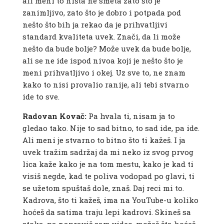
ali meni to ništa ne smeta zato što je
zanimljivo, zato što je dobro i potpada pod
nešto što bih ja rekao da je prihvatljivi
standard kvaliteta uvek. Znači, da li može
nešto da bude bolje? Može uvek da bude bolje,
ali se ne ide ispod nivoa koji je nešto što je
meni prihvatljivo i okej. Uz sve to, ne znam
kako to nisi provalio ranije, ali tebi stvarno
ide to sve.
Radovan Kovač:
Pa hvala ti, nisam ja to
gledao tako. Nije to sad bitno, to sad ide, pa ide.
Ali meni je stvarno to bitno što ti kažeš. I ja
uvek tražim sadržaj da mi neko iz svog prvog
lica kaže kako je na tom mestu, kako je kad ti
visiš negde, kad te poliva vodopad po glavi, ti
se užetom spuštaš dole, znaš. Daj reci mi to.
Kadrova, što ti kažeš, ima na YouTube-u koliko
hoćeš da satima traju lepi kadrovi. Skineš sa