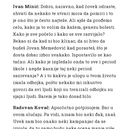
Ivan Minić:
Dobro, naravno, kad čovek odraste,
shvati da nekako te stvari mora da pomiri i to
je ono što je često najteže. Ali ajde da prođemo
celu, kako ja to volim da kažem, genezu bolesti.
Kako je sve počelo i kako se sve razvijalo?
Rekao si da kad si bio klinac, da si hteo da
budeš Jovan Memedović kad porasteš, što je
dosta dobar izbor svakako. Ispostavilo se kao
tačno. Ali kako je izgledalo onda to sve i period
škole i negde kasnije taj neki period
sazrevanja? A i to kakvu je ulogu u tvom životu
imala odbojka, pošto nekako mi iskustvo
govori da svi ljudi koji su trenirali odbojku su
sjajni ljudi. Barem je tako dosad bilo.
Radovan Kovač:
Apsolutno potpisujem. Bar u
ovom slučaju. Pa vidi, nisam bio neki đak, znaš.
Uvek sam bio onako neki kampanjac da se
izvuče, da tu samo budu neke ocene manje više