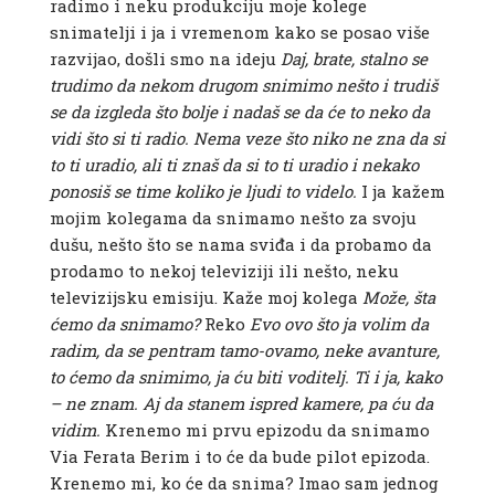
radimo i neku produkciju moje kolege
snimatelji i ja i vremenom kako se posao više
razvijao, došli smo na ideju
Daj, brate, stalno se
trudimo da nekom drugom snimimo nešto i trudiš
se da izgleda što bolje i nadaš se da će to neko da
vidi što si ti radio. Nema veze što niko ne zna da si
to ti uradio, ali ti znaš da si to ti uradio i nekako
ponosiš se time koliko je ljudi to videlo.
I ja kažem
mojim kolegama da snimamo nešto za svoju
dušu, nešto što se nama sviđa i da probamo da
prodamo to nekoj televiziji ili nešto, neku
televizijsku emisiju. Kaže moj kolega
Može, šta
ćemo da snimamo?
Reko
Evo ovo što ja volim da
radim, da se pentram tamo-ovamo, neke avanture,
to ćemo da snimimo, ja ću biti voditelj. Ti i ja, kako
– ne znam. Aj da stanem ispred kamere, pa ću da
vidim.
Krenemo mi prvu epizodu da snimamo
Via Ferata Berim i to će da bude pilot epizoda.
Krenemo mi, ko će da snima? Imao sam jednog