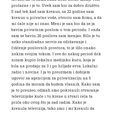
prolazne i je to. Uvek sam bio za dobro društvo.
E sad tek kad sam krenuo, sa 22 godine sam
krenuo u privatne vode, otvorio sam firmu, a da
mi ćale nije ni znao. Meni je san bio da se ja
bavim privatnim poslom u tom periodu. I onda
sam se bavio, 20 poslova sam menjao. Bilo je tu
neko standradno servis za održavanje i
čišćenje poslovnih prostora, to je išlo onako
nekim svojim tokom. I sve do nekog period dok
nisam kupio lokalnu medijsku kuću, koja je
bila na prodaju za 3 i po hiljade evra. Lokalni
radio i novine. I ja to preuzmem i dobijem
ugovor sa agencijom za privatizaciju na 5
godina da moram da budem vlasnik. Kako sam
ja to preuzeo, odmah smo pokrenuli otvaranje
televizijske kuće i tu krene u stvari cela ta
priča oko ovog što ja sad radim. Kako je
krenula televizija, tako smo i mi krenuli da