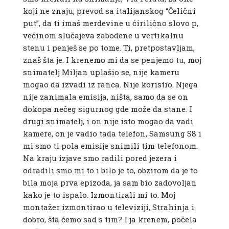
koji ne znaju, prevod sa italijanskog “Čelični
put”, da ti imaš merdevine u ćirilično slovo p,
većinom slučajeva zabodene u vertikalnu
stenu i penješ se po tome. Ti, pretpostavljam,
znaš šta je. I krenemo mi da se penjemo tu, moj
snimatelj Miljan uplašio se, nije kameru
mogao da izvadi iz ranca. Nije koristio. Njega
nije zanimala emisija, ništa, samo da se on
dokopa nečeg sigurnog gde može da stane. I
drugi snimatelj, i on nije isto mogao da vadi
kamere, on je vadio tada telefon, Samsung S8 i
mi smo ti pola emisije snimili tim telefonom.
Na kraju izjave smo radili pored jezera i
odradili smo mi to i bilo je to, obzirom da je to
bila moja prva epizoda, ja sam bio zadovoljan
kako je to ispalo. Izmontirali mi to. Moj
montažer izmontirao u televiziji, Strahinja i
dobro, šta ćemo sad s tim? I ja krenem, počela