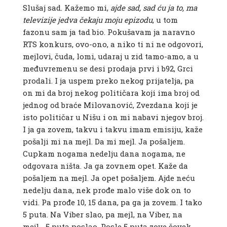
Slušaj sad. Kažemo mi,
ajde sad, sad ću ja to, ma
televizije jedva čekaju moju epizodu
, u tom
fazonu sam ja tad bio. Pokušavam ja naravno
RTS konkurs, ovo-ono, a niko ti ni ne odgovori,
mejlovi, čuda, lomi, udaraj u zid tamo-amo, a u
međuvremenu se desi prodaja prvi i b92, Grci
prodali. I ja uspem preko nekog prijatelja, pa
on mi da broj nekog političara koji ima broj od
jednog od braće Milovanović, Zvezdana koji je
isto političar u Nišu i on mi nabavi njegov broj.
I ja ga zovem, takvu i takvu imam emisiju, kaže
pošalji mi na mejl. Da mi mejl. Ja pošaljem.
Cupkam nogama nedelju dana nogama, ne
odgovara ništa. Ja ga zovnem opet. Kaže da
pošaljem na mejl. Ja opet pošaljem. Ajde neću
nedelju dana, nek prođe malo više dok on to
vidi. Pa prođe 10, 15 dana, pa ga ja zovem. I tako
5 puta. Na Viber slao, pa mejl, na Viber, na
mejl… 5 puta poslao. Posle 5 puta zove čovek.