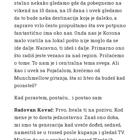
stalno nekako gledamo gde da pobegnemo na
vikend na 10 dana, na 15 dana i uvek gledamo
da to bude neka destinacija koja je daleko, a
zapravo vrlo često propuštamo šta sve potpuno
fantastično ima oko nas. Onda nas je Korona
malo vratila na lokal pošto nije moglo da se
ide dalje. Naravno, ti ideš i dalje. Primarno ono
što radiš jeste vezano za naš region. Pričaćemo
o tome. To nam je i centralna tema svega. Ali
kao i uvek sa Pojačalom, krećemo od
Munchmellow pitanja, šta si hteo da budeš kad
porasteš?
Kad porastem, postaću… i postao sam
Radovan Kovač:
Prvo, hvala ti na pozivu. Kod
mene je to dosta jednostavno. Znaš ono doba,
mi smo ta generacija kad uveče dođeš, sedneš,
namestiš se u trosed posle kupanja i gledaš TV.
Mislim da se u svakoj kući pored “Srećnih