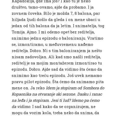
Kapadokija, gde ima još? I kao tu je neko
društvo, tamo-ovamo, ajde da probamo. I ja
zovnem čoveka. Bilo je možda 7, 8 balona, par
hiljada ljudi došlo da gleda i on mene ubaci u
jedan od tih balona da ja letim. I snimatelja, tog
Tomija. Ajmo. I mi odemo opet bez reditelja,
snimimo jednu epizodu o baloniranju. Vratimo
se, izmontiramo, u međuvremenu nađemo
reditelja. Dobro. Ni s tim baloniranjem ja nešto
nisam zadovoljan. Ali kad smo našli reditelja,
reditelj je sa mojim montažerem izmontirao tu
epizodu. Dobro. Ajde sad da vidimo šta ćemo da
snimimo kao treću epizodu. Još uvek nemamo
pravu pilot epizodu. Šta ćemo da snimamo pita
mene on. Ja reko
Idem ja stopiram od Sombora do
Kopaonika na otvaranje ski sezone. Dasku i ranac
na leđa i ja stopiram. Jesi ti lud? Idemo pa ćemo
da vidimo.
I sad kako da se organizujem, ne
mogu da vozim kola, treba neko da snima, da