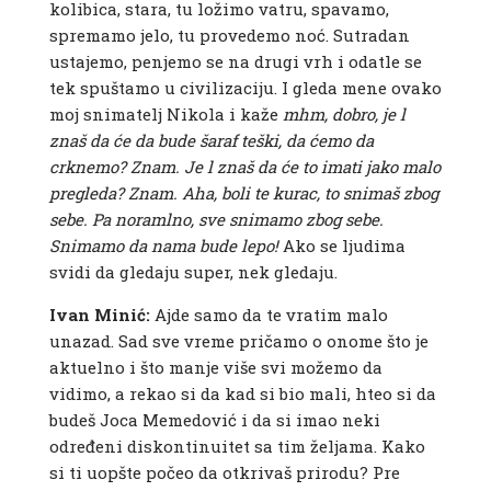
kolibica, stara, tu ložimo vatru, spavamo,
spremamo jelo, tu provedemo noć. Sutradan
ustajemo, penjemo se na drugi vrh i odatle se
tek spuštamo u civilizaciju. I gleda mene ovako
moj snimatelj Nikola i kaže
mhm, dobro, je l
znaš da će da bude šaraf teški, da ćemo da
crknemo? Znam. Je l znaš da će to imati jako malo
pregleda? Znam. Aha, boli te kurac, to snimaš zbog
sebe. Pa noramlno, sve snimamo zbog sebe.
Snimamo da nama bude lepo!
Ako se ljudima
svidi da gledaju super, nek gledaju.
Ivan Minić:
Ajde samo da te vratim malo
unazad. Sad sve vreme pričamo o onome što je
aktuelno i što manje više svi možemo da
vidimo, a rekao si da kad si bio mali, hteo si da
budeš Joca Memedović i da si imao neki
određeni diskontinuitet sa tim željama. Kako
si ti uopšte počeo da otkrivaš prirodu? Pre