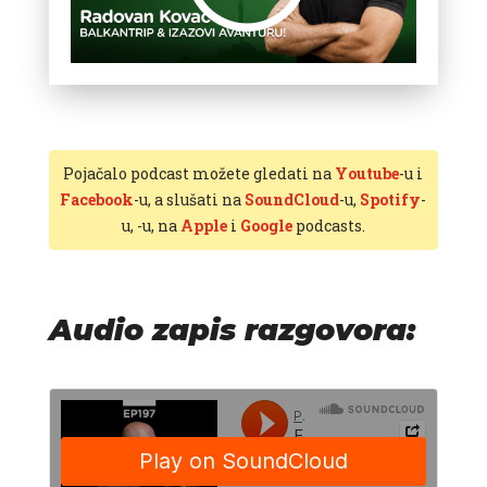
Pojačalo podcast možete gledati na
Youtube
-u i
Facebook
-u, a slušati na
SoundCloud
-u,
Spotify
-
u,
-u, na
Apple
i
Google
podcasts.
Audio zapis razgovora: