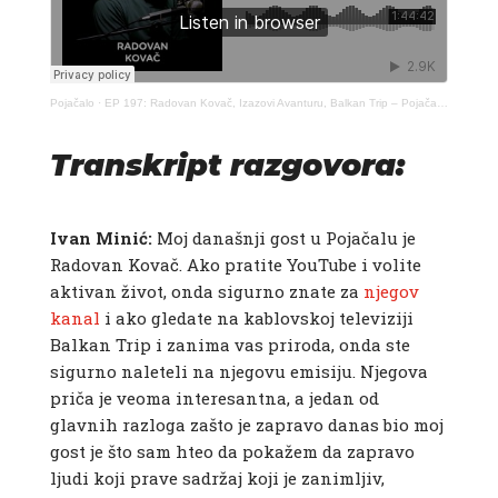
Pojačalo
·
EP 197: Radovan Kovač, Izazovi Avanturu, Balkan Trip – Pojačalo podcast
Transkript razgovora:
Ivan Minić:
Moj današnji gost u Pojačalu je
Radovan Kovač. Ako pratite YouTube i volite
aktivan život, onda sigurno znate za
njegov
kanal
i ako gledate na kablovskoj televiziji
Balkan Trip i zanima vas priroda, onda ste
sigurno naleteli na njegovu emisiju. Njegova
priča je veoma interesantna, a jedan od
glavnih razloga zašto je zapravo danas bio moj
gost je što sam hteo da pokažem da zapravo
ljudi koji prave sadržaj koji je zanimljiv,