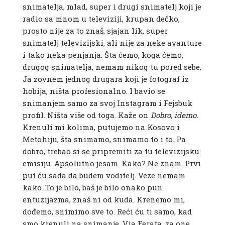
snimatelja, mlad, super i drugi snimatelj koji je
radio sa mnom u televiziji, krupan dečko,
prosto nije za to znaš, sjajan lik, super
snimatelj televizijski, ali nije za neke avanture
i tako neka penjanja. Šta ćemo, koga ćemo,
drugog snimatelja, nemam nikog tu pored sebe.
Ja zovnem jednog drugara koji je fotograf iz
hobija, ništa profesionalno. I bavio se
snimanjem samo za svoj Instagram i Fejsbuk
profil. Ništa više od toga. Kaže on
Dobro, idemo.
Krenuli mi kolima, putujemo na Kosovo i
Metohiju, šta snimamo, snimamo to i to. Pa
dobro, trebao si se pripremiti za tu televizijsku
emisiju. Apsolutno jesam. Kako? Ne znam. Prvi
put ću sada da budem voditelj. Veze nemam
kako. To je bilo, baš je bilo onako pun
entuzijazma, znaš ni od kuda. Krenemo mi,
dođemo, snimimo sve to. Reći ću ti samo, kad
smo krenuli na snimanje, Via Ferata, za one