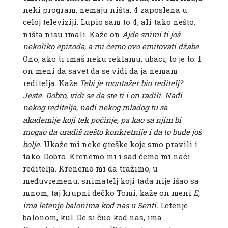
neki program, nemaju ništa, 4 zaposlena u
celoj televiziji. Lupio sam to 4, ali tako nešto,
ništa nisu imali. Kaže on
Ajde snimi ti još
nekoliko epizoda, a mi ćemo ovo emitovati džabe
.
Ono, ako ti imaš neku reklamu, ubaci, to je to. I
on meni da savet da se vidi da ja nemam
reditelja. Kaže
Tebi je montažer bio reditelj?
Jeste. Dobro, vidi se da ste ti i on radili. Nađi
nekog reditelja, nađi nekog mladog tu sa
akademije koji tek počinje, pa kao sa njim bi
mogao da uradiš nešto konkretnije i da to bude još
bolje.
Ukaže mi neke greške koje smo pravili i
tako. Dobro. Krenemo mi i sad ćemo mi naći
reditelja. Krenemo mi da tražimo, u
međuvremenu, snimatelj koji tada nije išao sa
mnom, taj krupni dečko Tomi, kaže on meni
E,
ima letenje balonima kod nas u Senti.
Letenje
balonom, kul. De si čuo kod nas, ima