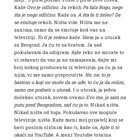
Kaže
Ovo je odlično.
Ja rekoh
Pa fala Bogu, nego
šta je nego odlično.
Kaže on
A šta bi ti želeo? Da
se emituje
rekoh. Ništa više. Ništa me ne
zanima, samo da se emituje kod vas na
televiziji.
To ti je rešeno
kaže. Idem ja u utorak
za Beograd. Ja ću to sa bratom. Ja sad
pokušavam da odigram. Ajde reko ne morate to
vi rešavati da vas ja ne zamajavam, dajte mi
broj nekog producenta iz televizije, pa ću ja sa
njim, vi me samo preporučite.
Ne, ne, to je
bastion u koji ne može da se uđe, to ću ja da rešim,
samo me podseti u utorak.
I u utorak, ja jedva
dočekao utorak, zovem ovamo
Evo me, ja sam na
putu pred Beogradom, sad ću ja to.
Nikad ništa.
Nikad ništa od toga. Pokušavao sve moguće
televizije, ništa. Kaže meni moj prijatelj koji se
bavi poslom sličnim kao ti, kaže on
Ajde ti to
okači na YouTube.
A meni Youtube totalna