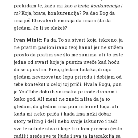
prekidam te, kažu mi kao
a brate, konkurencija i
to?
Koja, brate, konkurencija? Pa dao Bog da
ima još 10 ovakvih emisija da imam šta da
gledam. Je li se slažeš?
Ivan Minić:
Pa da. To su stvari koje, iskreno, ja
ne pratim pasionirano tvoj kanal jer ne stižem
prosto da pratim sve što me zanima, ali to jeste
jedna od stvari koje ja pustim uveče kad hoću
da se opustim. Prvo, gledam ludaka, drugo
gledam neverovatno lepu prirodu i dobijam od
tebe kontekst u celoj toj priči. Hvala Bogu, pun
je YouTube dobrih snimaka prirode dronom i
kako god. Ali meni ne znači ništa da ja to
gledam, da gledam ima pun internet toga, ali
kada mi neko priča i kada ima neki dobar
story telling i deli neko svoje iskustvo i radi
sve te sulude stvari koje ti u tom procesu često
radiš i sreće sve te ljude i sva ta interakcija sa