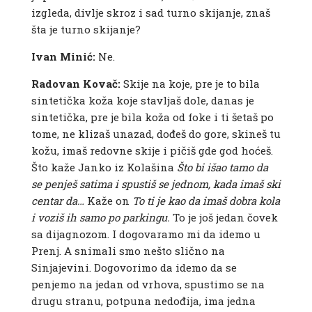
izgleda, divlje skroz i sad turno skijanje, znaš
šta je turno skijanje?
Ivan Minić:
Ne.
Radovan Kovač:
Skije na koje, pre je to bila
sintetička koža koje stavljaš dole, danas je
sintetička, pre je bila koža od foke i ti šetaš po
tome, ne klizaš unazad, dođeš do gore, skineš tu
kožu, imaš redovne skije i pičiš gde god hoćeš.
Što kaže Janko iz Kolašina
Što bi išao tamo da
se penješ satima i spustiš se jednom, kada imaš ski
centar da…
Kaže on
To ti je kao da imaš dobra kola
i voziš ih samo po parkingu.
To je još jedan čovek
sa dijagnozom. I dogovaramo mi da idemo u
Prenj. A snimali smo nešto slično na
Sinjajevini. Dogovorimo da idemo da se
penjemo na jedan od vrhova, spustimo se na
drugu stranu, potpuna nedođija, ima jedna