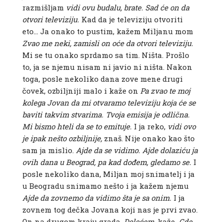
razmišljam
vidi ovu budalu, brate. Sad će on da
otvori televiziju.
Kad da je televiziju otvoriti
eto… Ja onako to pustim, kažem Miljanu mom
Zvao me neki, zamisli on oće da otvori televiziju.
Mi se tu onako sprdamo sa tim. Ništa. Prošlo
to, ja se njemu nisam ni javio ni ništa. Nakon
toga, posle nekoliko dana zove mene drugi
čovek, ozbiljniji malo i kaže on
Pa zvao te moj
kolega Jovan da mi otvaramo televiziju koja će se
baviti takvim stvarima. Tvoja emisija je odlična.
Mi bismo hteli da se to emituje.
I ja reko,
vidi ovo
je ipak nešto ozbiljnije,
znaš. Nije onako kao što
sam ja mislio.
Ajde da se vidimo. Ajde dolaziću ja
ovih dana u Beograd, pa kad dođem, gledamo se.
I
posle nekoliko dana, Miljan moj snimatelj i ja
u Beogradu snimamo nešto i ja kažem njemu
Ajde da zovnemo da vidimo šta je sa onim.
I ja
zovnem tog dečka Jovana koji nas je prvi zvao.
On na drugom kraju grada.
Dolećem,
kaže
. Gde