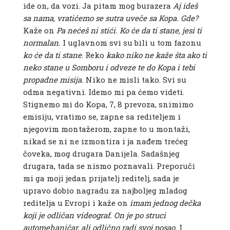
ide on, da vozi. Ja pitam mog burazera
Aj ideš
sa nama, vratićemo se sutra uveče sa Kopa. Gde?
Kaže on
Pa nećeš ni stići. Ko će da ti stane, jesi ti
normalan.
I uglavnom svi su bili u tom fazonu
ko će da ti stane
. Reko
kako niko ne kaže šta ako ti
neko stane u Somboru i odveze te do Kopa i tebi
propadne misija.
Niko ne misli tako. Svi su
odma negativni. Idemo mi pa ćemo videti.
Stignemo mi do Kopa, 7, 8 prevoza, snimimo
emisiju, vratimo se, zapne sa rediteljem i
njegovim montažerom, zapne to u montaži,
nikad se ni ne izmontira i ja nađem trećeg
čoveka, mog drugara Danijela. Sadašnjeg
drugara, tada se nismo poznavali. Preporuči
mi ga moji jedan prijatelj reditelj, sada je
upravo dobio nagradu za najboljeg mladog
reditelja u Evropi i kaže on
imam jednog dečka
koji je odličan videograf. On je po struci
automehaničar, ali odlično radi svoj posao.
I