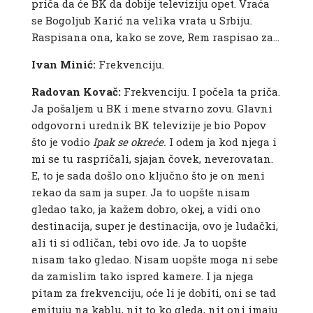
priča da će BK da dobije televiziju opet. Vraća
se Bogoljub Karić na velika vrata u Srbiju.
Raspisana ona, kako se zove, Rem raspisao za…
Ivan Minić:
Frekvenciju.
Radovan Kovač:
Frekvenciju. I počela ta priča.
Ja pošaljem u BK i mene stvarno zovu. Glavni
odgovorni urednik BK televizije je bio Popov
što je vodio
Ipak se okreće.
I odem ja kod njega i
mi se tu raspričali, sjajan čovek, neverovatan.
E, to je sada došlo ono ključno što je on meni
rekao da sam ja super. Ja to uopšte nisam
gledao tako, ja kažem dobro, okej, a vidi ono
destinacija, super je destinacija, ovo je ludački,
ali ti si odličan, tebi ovo ide. Ja to uopšte
nisam tako gledao. Nisam uopšte moga ni sebe
da zamislim tako ispred kamere. I ja njega
pitam za frekvenciju, oće li je dobiti, oni se tad
emituju na kablu, nit to ko gleda, nit oni imaju