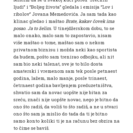
ljudi” i “Boljeg života” gledala i emisija “Lov i
ribolov” Jovana Memedovića. Ja sam tada kao
klinac gledao i maštao
Brate, kakav čovek ima
posao. Ja to želim.
U tinejdžerskom dobu, to se
malo onako, malo sam to zapostavio, nisam
više maštao o tome, maštao sam o nekom
privatnom biznisu i možda neki kao sportista
da budem, pošto sam trenirao odbojku, ali nit
sam bio neki talenat, sve je to bilo dosta
amaterski i vremenom sam tek posle petnaest
godina, lažem, malo manje, posle trinaest,
četrnaest godina bavljenjem preduzetništva,
shvatio sam da novac uopšte nije bitan za
sreću, znači nije uopšte novac, nego je bitno da
ono što radiš, da voliš to što radiš, a ne u stvari
ono što sam ja mislio do tada da ti je bitno
samo konto koliki ti je na računu bez obzira na
to čime se baviš.