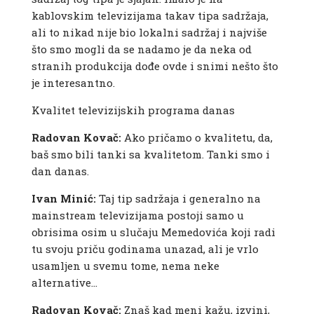
kablovskim televizijama takav tipa sadržaja,
ali to nikad nije bio lokalni sadržaj i najviše
što smo mogli da se nadamo je da neka od
stranih produkcija dođe ovde i snimi nešto što
je interesantno.
Kvalitet televizijskih programa danas
Radovan Kovač:
Ako pričamo o kvalitetu, da,
baš smo bili tanki sa kvalitetom. Tanki smo i
dan danas.
Ivan Minić:
Taj tip sadržaja i generalno na
mainstream televizijama postoji samo u
obrisima osim u slučaju Memedovića koji radi
tu svoju priču godinama unazad, ali je vrlo
usamljen u svemu tome, nema neke
alternative…
Radovan Kovač:
Znaš kad meni kažu, izvini,