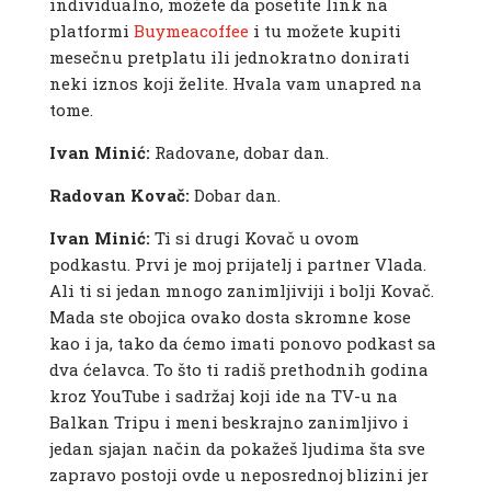
individualno, možete da posetite link na
platformi
Buymeacoffee
i tu možete kupiti
mesečnu pretplatu ili jednokratno donirati
neki iznos koji želite. Hvala vam unapred na
tome.
Ivan Minić:
Radovane, dobar dan.
Radovan Kovač:
Dobar dan.
Ivan Minić:
Ti si drugi Kovač u ovom
podkastu. Prvi je moj prijatelj i partner Vlada.
Ali ti si jedan mnogo zanimljiviji i bolji Kovač.
Mada ste obojica ovako dosta skromne kose
kao i ja, tako da ćemo imati ponovo podkast sa
dva ćelavca. To što ti radiš prethodnih godina
kroz YouTube i sadržaj koji ide na TV-u na
Balkan Tripu i meni beskrajno zanimljivo i
jedan sjajan način da pokažeš ljudima šta sve
zapravo postoji ovde u neposrednoj blizini jer