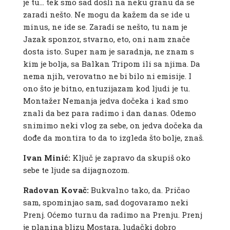
je tu… tek smo sad došli na neku granu da se
zaradi nešto. Ne mogu da kažem da se ide u
minus, ne ide se. Zaradi se nešto, tu nam je
Jazak sponzor, stvarno, eto, oni nam znače
dosta isto. Super nam je saradnja, ne znam s
kim je bolja, sa Balkan Tripom ili sa njima. Da
nema njih, verovatno ne bi bilo ni emisije. I
ono što je bitno, entuzijazam kod ljudi je tu.
Montažer Nemanja jedva dočeka i kad smo
znali da bez para radimo i dan danas. Odemo
snimimo neki vlog za sebe, on jedva dočeka da
dođe da montira to da to izgleda što bolje, znaš.
Ivan Minić:
Ključ je zapravo da skupiš oko
sebe te ljude sa dijagnozom.
Radovan Kovač:
Bukvalno tako, da. Pričao
sam, spominjao sam, sad dogovaramo neki
Prenj. Oćemo turnu da radimo na Prenju. Prenj
je planina blizu Mostara, ludački dobro