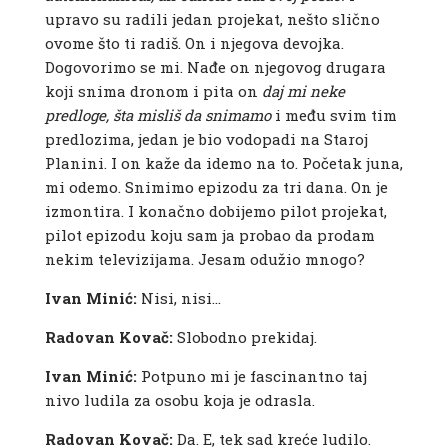
upravo su radili jedan projekat, nešto slično
ovome što ti radiš. On i njegova devojka.
Dogovorimo se mi. Nađe on njegovog drugara
koji snima dronom i pita on
daj mi neke
predloge, šta misliš da snimamo
i među svim tim
predlozima, jedan je bio vodopadi na Staroj
Planini. I on kaže da idemo na to. Početak juna,
mi odemo. Snimimo epizodu za tri dana. On je
izmontira. I konačno dobijemo pilot projekat,
pilot epizodu koju sam ja probao da prodam
nekim televizijama. Jesam odužio mnogo?
Ivan Minić:
Nisi, nisi…
Radovan Kovač:
Slobodno prekidaj.
Ivan Minić:
Potpuno mi je fascinantno taj
nivo ludila za osobu koja je odrasla.
Radovan Kovač:
Da. E, tek sad kreće ludilo.