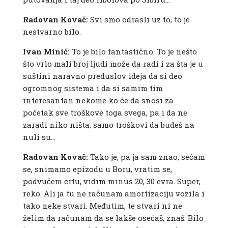
Radovan Kovač:
Svi smo odrasli uz to, to je
nestvarno bilo.
Ivan Minić:
To je bilo fantastično. To je nešto
što vrlo mali broj ljudi može da radi i za šta je u
suštini naravno preduslov ideja da si deo
ogromnog sistema i da si samim tim
interesantan nekome ko će da snosi za
početak sve troškove toga svega, pa i da ne
zaradi niko ništa, samo troškovi da budeš na
nuli su…
Radovan Kovač:
Tako je, pa ja sam znao, sećam
se, snimamo epizodu u Boru, vratim se,
podvučem crtu, vidim minus 20, 30 evra. Super,
reko. Ali ja tu ne računam amortizaciju vozila i
tako neke stvari. Međutim, te stvari ni ne
želim da računam da se lakše osećaš, znaš. Bilo