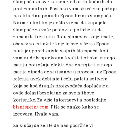
štampača za sve namene, od onih kućnih, do
profesionalnih. Posebno vam skrećemo pažnju
na aktuelnu ponudu Epson biznis štampača.
Naime, ukoliko je došlo vreme da kupujete
štampače za vaše poslovne potrebe ili da
zamenite trenutnu flotu štampača koje imate,
obavezno istražite koje to sve rešenja Epson
nudi jer pored zaista sjajnih štampača, koji
vam nude besprekoran kvalitet otiska, mnogo
manju potrošnju električne energije i mnogo
manje otpada generisanog u procesu, uz Epson
rešenja uvek dobijate i celu paletu softvera
koja se kod drugih proizvođača doplaćuje a
ovde dolazi besplatno za sve njihove
korisnike. Za više informacvija pogledajte
biznisprint.com
. Piše se onako kako se
izgovara. Hvala vam.
Za slučaj da želite da nas podržite vi