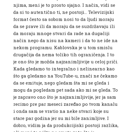
njima, meni je to prosto sjajno. I način, vidi se
da si to autentično ti, ne postoji… Televizijski
format često sa sobom nosi to da ljudi moraju
da se prave ili da moraju da se suzdržavaju ili
da moraju mnoge stvari da rade na dugačiji
način nego da nisu na kameri i da to ne ide na
nekom programu. Kablovska je u tom smislu
drugačija da nema toliko tih ograničenja. I to
je ono što je možda najzanimljivije u celoj priči.
Kada gledamo to integralno i nelinearno kao
što ga gledamo na YouTube-u, znači ne čekamo
da se emituje, nego gledam šta mi se gleda i
mogu da pogledam pet sada ako mi se gleda. To
je zapravo ono što je najzanimljivije, jer ja sam
recimo pre par meseci zaređao po tvom kanalu
i onda sam se vratio na neke stvari koje su
stare par godina jer su mi bile zanimljive. I
dobro, vidim ja da produkcijiski postoji razlika,