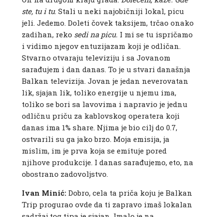
ste, tu i tu
. Stali u neki najobičniji lokal, picu
jeli. Jedemo. Doleti čovek taksijem, trčao onako
zadihan, reko
sedi na picu.
I mi se tu ispričamo
i vidimo njegov entuzijazam koji je odličan.
Stvarno otvaraju televiziju i sa Jovanom
sarađujem i dan danas. To je u stvari današnja
Balkan televizija. Jovan je jedan neverovatan
lik, sjajan lik, toliko energije u njemu ima,
toliko se bori sa lavovima i napravio je jednu
odličnu priču za kablovskog operatera koji
danas ima 1% share. Njima je bio cilj do 0.7,
ostvarili su ga jako brzo. Moja emisija, ja
mislim, im je prva koja se emituje pored
njihove produkcije. I danas sarađujemo, eto, na
obostrano zadovoljstvo.
Ivan Minić:
Dobro, cela ta priča koju je Balkan
Trip progurao ovde da ti zapravo imaš lokalan
sadržaj tog tipa je sjajan. Imalo je na