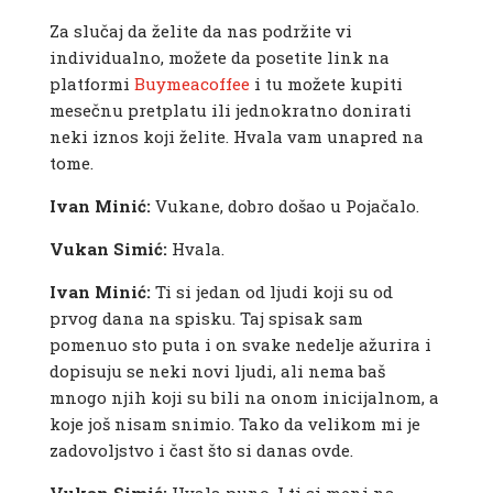
Za slučaj da želite da nas podržite vi
individualno, možete da posetite link na
platformi
Buymeacoffee
i tu možete kupiti
mesečnu pretplatu ili jednokratno donirati
neki iznos koji želite. Hvala vam unapred na
tome.
Ivan Minić:
Vukane, dobro došao u Pojačalo.
Vukan Simić:
Hvala.
Ivan Minić:
Ti si jedan od ljudi koji su od
prvog dana na spisku. Taj spisak sam
pomenuo sto puta i on svake nedelje ažurira i
dopisuju se neki novi ljudi, ali nema baš
mnogo njih koji su bili na onom inicijalnom, a
koje još nisam snimio. Tako da velikom mi je
zadovoljstvo i čast što si danas ovde.