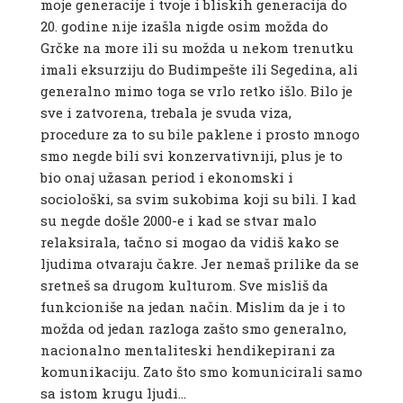
moje generacije i tvoje i bliskih generacija do
20. godine nije izašla nigde osim možda do
Grčke na more ili su možda u nekom trenutku
imali eksurziju do Budimpešte ili Segedina, ali
generalno mimo toga se vrlo retko išlo. Bilo je
sve i zatvorena, trebala je svuda viza,
procedure za to su bile paklene i prosto mnogo
smo negde bili svi konzervativniji, plus je to
bio onaj užasan period i ekonomski i
sociološki, sa svim sukobima koji su bili. I kad
su negde došle 2000-e i kad se stvar malo
relaksirala, tačno si mogao da vidiš kako se
ljudima otvaraju čakre. Jer nemaš prilike da se
sretneš sa drugom kulturom. Sve misliš da
funkcioniše na jedan način. Mislim da je i to
možda od jedan razloga zašto smo generalno,
nacionalno mentaliteski hendikepirani za
komunikaciju. Zato što smo komunicirali samo
sa istom krugu ljudi…