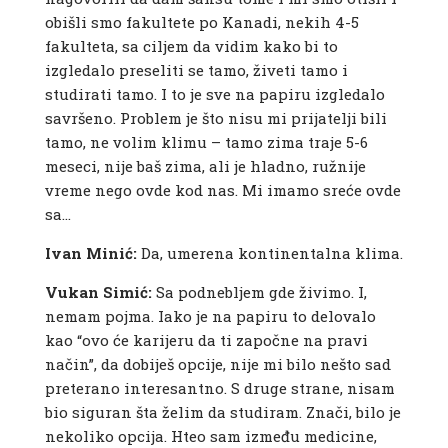
obišli smo fakultete po Kanadi, nekih 4-5
fakulteta, sa ciljem da vidim kako bi to
izgledalo preseliti se tamo, živeti tamo i
studirati tamo. I to je sve na papiru izgledalo
savršeno. Problem je što nisu mi prijatelji bili
tamo, ne volim klimu – tamo zima traje 5-6
meseci, nije baš zima, ali je hladno, ružnije
vreme nego ovde kod nas. Mi imamo sreće ovde
sa…
Ivan Minić:
Da, umerena kontinentalna klima.
Vukan Simić:
Sa podnebljem gde živimo. I,
nemam pojma. Iako je na papiru to delovalo
kao “ovo će karijeru da ti započne na pravi
način”, da dobiješ opcije, nije mi bilo nešto sad
preterano interesantno. S druge strane, nisam
bio siguran šta želim da studiram. Znači, bilo je
nekoliko opcija. Hteo sam između medicine,