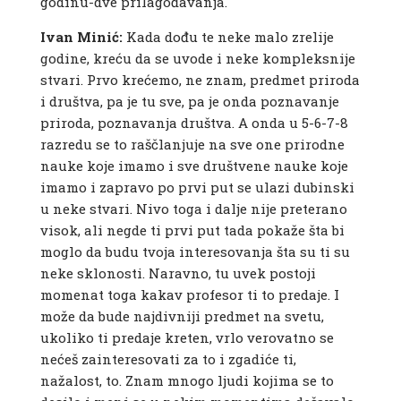
godinu-dve prilagođavanja.
Ivan Minić:
Kada dođu te neke malo zrelije
godine, kreću da se uvode i neke kompleksnije
stvari. Prvo krećemo, ne znam, predmet priroda
i društva, pa je tu sve, pa je onda poznavanje
priroda, poznavanja društva. A onda u 5-6-7-8
razredu se to raščlanjuje na sve one prirodne
nauke koje imamo i sve društvene nauke koje
imamo i zapravo po prvi put se ulazi dubinski
u neke stvari. Nivo toga i dalje nije preterano
visok, ali negde ti prvi put tada pokaže šta bi
moglo da budu tvoja interesovanja šta su ti su
neke sklonosti. Naravno, tu uvek postoji
momenat toga kakav profesor ti to predaje. I
može da bude najdivniji predmet na svetu,
ukoliko ti predaje kreten, vrlo verovatno se
nećeš zainteresovati za to i zgadiće ti,
nažalost, to. Znam mnogo ljudi kojima se to