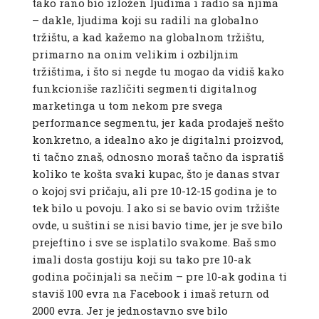
tako rano bio izložen ljudima i radio sa njima
– dakle, ljudima koji su radili na globalno
tržištu, a kad kažemo na globalnom tržištu,
primarno na onim velikim i ozbiljnim
tržištima, i što si negde tu mogao da vidiš kako
funkcioniše različiti segmenti digitalnog
marketinga u tom nekom pre svega
performance segmentu, jer kada prodaješ nešto
konkretno, a idealno ako je digitalni proizvod,
ti tačno znaš, odnosno moraš tačno da ispratiš
koliko te košta svaki kupac, što je danas stvar
o kojoj svi pričaju, ali pre 10-12-15 godina je to
tek bilo u povoju. I ako si se bavio ovim tržište
ovde, u suštini se nisi bavio time, jer je sve bilo
prejeftino i sve se isplatilo svakome. Baš smo
imali dosta gostiju koji su tako pre 10-ak
godina počinjali sa nečim – pre 10-ak godina ti
staviš 100 evra na Facebook i imaš return od
2000 evra. Jer je jednostavno sve bilo