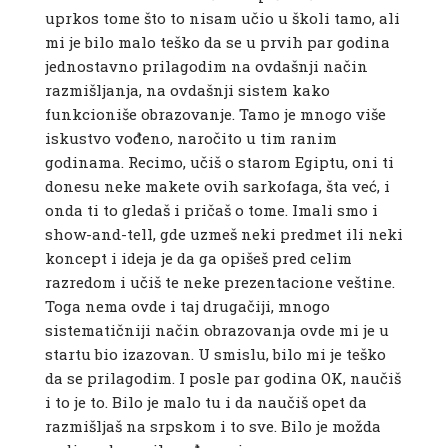
uprkos tome što to nisam učio u školi tamo, ali
mi je bilo malo teško da se u prvih par godina
jednostavno prilagodim na ovdašnji način
razmišljanja, na ovdašnji sistem kako
funkcioniše obrazovanje. Tamo je mnogo više
iskustvo vođeno, naročito u tim ranim
godinama. Recimo, učiš o starom Egiptu, oni ti
donesu neke makete ovih sarkofaga, šta već, i
onda ti to gledaš i pričaš o tome. Imali smo i
show-and-tell, gde uzmeš neki predmet ili neki
koncept i ideja je da ga opišeš pred celim
razredom i učiš te neke prezentacione veštine.
Toga nema ovde i taj drugačiji, mnogo
sistematičniji način obrazovanja ovde mi je u
startu bio izazovan. U smislu, bilo mi je teško
da se prilagodim. I posle par godina OK, naučiš
i to je to. Bilo je malo tu i da naučiš opet da
razmišljaš na srpskom i to sve. Bilo je možda