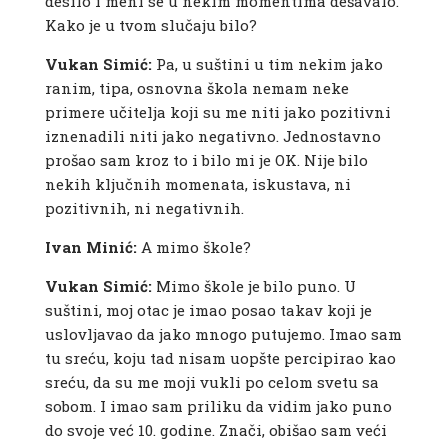
desilo i meni se u nekim momentima dešavalo.
Kako je u tvom slučaju bilo?
Vukan Simić:
Pa, u suštini u tim nekim jako
ranim, tipa, osnovna škola nemam neke
primere učitelja koji su me niti jako pozitivni
iznenadili niti jako negativno. Jednostavno
prošao sam kroz to i bilo mi je OK. Nije bilo
nekih ključnih momenata, iskustava, ni
pozitivnih, ni negativnih.
Ivan Minić:
A mimo škole?
Vukan Simić:
Mimo škole je bilo puno. U
suštini, moj otac je imao posao takav koji je
uslovljavao da jako mnogo putujemo. Imao sam
tu sreću, koju tad nisam uopšte percipirao kao
sreću, da su me moji vukli po celom svetu sa
sobom. I imao sam priliku da vidim jako puno
do svoje već 10. godine. Znači, obišao sam veći