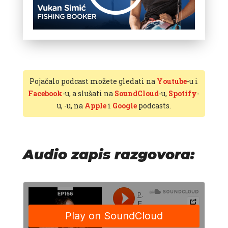
Pojačalo podcast možete gledati na
Youtube
-u i
Facebook
-u, a slušati na
SoundCloud
-u,
Spotify
-
u,
-u, na
Apple
i
Google
podcasts.
Audio zapis razgovora: