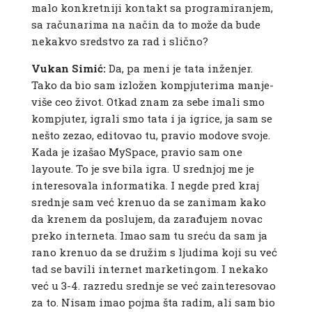
malo konkretniji kontakt sa programiranjem,
sa računarima na način da to može da bude
nekakvo sredstvo za rad i slično?
Vukan Simić:
Da, pa meni je tata inženjer.
Tako da bio sam izložen kompjuterima manje-
više ceo život. Otkad znam za sebe imali smo
kompjuter, igrali smo tata i ja igrice, ja sam se
nešto zezao, editovao tu, pravio modove svoje.
Kada je izašao MySpace, pravio sam one
layoute. To je sve bila igra. U srednjoj me je
interesovala informatika. I negde pred kraj
srednje sam već krenuo da se zanimam kako
da krenem da poslujem, da zarađujem novac
preko interneta. Imao sam tu sreću da sam ja
rano krenuo da se družim s ljudima koji su već
tad se bavili internet marketingom. I nekako
već u 3-4. razredu srednje se već zainteresovao
za to. Nisam imao pojma šta radim, ali sam bio