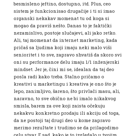
besmisleno jeftino, dostupno, itd. Plus, ceo
sistem je funkcionisao drugačije i ti si imao
organski nekakav momenat tu od koga si
mogao da praviš nešto. Danas to je faktički
nezamislivo, postoje slučajevi, ali jako retko.
Ali, taj momenat da internet marketing, kada
pričaš sa ljudima koji imaju neki malo viši
senioritet i to sve, zapravo shvatiš da skoro svi
oni su performance delu imaju 1/1 inženjerski
mindset. Jer je, čini mi se, idealan da taj deo
posla radi kako treba. Stalno pričamo o
kreativi u marketingu i kreativa je ono što je
lepo, zanimljivo, šareno, što privlači masu, ali,
naravno, to sve obično ne bi imalo nikakvog
smisla, barem za ove koji zaista očekuju
nekakvu konkretno prodaju ili akciju od toga,
da ne postoji taj drugi deo u kome zapravo
merimo rezultate i trudimo se da prilagodimo
celu stvar. E sad, kako je to izgledalo u tvojim