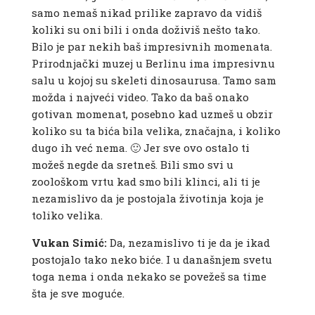
samo nemaš nikad prilike zapravo da vidiš
koliki su oni bili i onda doživiš nešto tako.
Bilo je par nekih baš impresivnih momenata.
Prirodnjački muzej u Berlinu ima impresivnu
salu u kojoj su skeleti dinosaurusa. Tamo sam
možda i najveći video. Tako da baš onako
gotivan momenat, posebno kad uzmeš u obzir
koliko su ta bića bila velika, značajna, i koliko
dugo ih već nema. 🙂 Jer sve ovo ostalo ti
možeš negde da sretneš. Bili smo svi u
zoološkom vrtu kad smo bili klinci, ali ti je
nezamislivo da je postojala životinja koja je
toliko velika.
Vukan Simić:
Da, nezamislivo ti je da je ikad
postojalo tako neko biće. I u današnjem svetu
toga nema i onda nekako se povežeš sa time
šta je sve moguće.