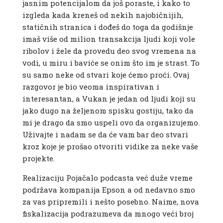
jasnim potencijalom da još poraste, i kako to
izgleda kada kreneš od nekih najobičnijih,
statičnih stranica i dođeš do toga da godišnje
imaš više od milion transakcija ljudi koji vole
ribolov i žele da provedu deo svog vremena na
vodi, u miru i baviće se onim što im je strast. To
su samo neke od stvari koje ćemo proći. Ovaj
razgovor je bio veoma inspirativan i
interesantan, a Vukan je jedan od ljudi koji su
jako dugo na željenom spisku gostiju, tako da
mi je drago da smo uspeli ovo da organizujemo.
Uživajte i nadam se da će vam bar deo stvari
kroz koje je prošao otvoriti vidike za neke vaše
projekte.
Realizaciju Pojačalo podcasta već duže vreme
podržava kompanija Epson a od nedavno smo
za vas pripremili i nešto posebno. Naime, nova
fiskalizacija podrazumeva da mnogo veći broj