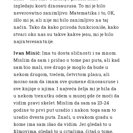
izgledaju kosti dinosaurusa. To mi je bilo
neverovatno zanimljivo. Matematika i to, OK,
išlo mi je, ali nije mi bilo zanimljivo na taj
način. Tako da kako priroda funkcioniše, kako
stvari oko nas su takve kakve jesu, mi je bilo
najinteresantnije.
Ivan Minić:
Ima tu dosta sličnosti i sa mnom.
Mislim da sam i pričao o tome par puta, ali kad
sam bio mali, sve drugo je moglo da bude u
nekom drugom, trećem, četvrtom planu, ali
morao sam da imam sve gumene dinosauruse i
sve knjige o njima. I najveća želja mi je bila da
u nekom trenutku odem u muzej gde će moći da
vidim pravi skelet. Mislim da sam sa 23-24
godine to prvi put uradio i nakon toga sam to
uradio dvesta puta. Znači, u svakom gradu u
kome ima sam išao da vidim. Jer gledaš to u
filmovima, gledaš to u crtaćima, čitaš o tome,