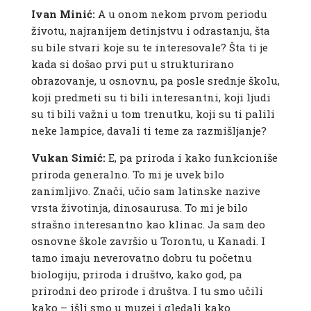
Ivan Minić:
A u onom nekom prvom periodu
životu, najranijem detinjstvu i odrastanju, šta
su bile stvari koje su te interesovale? Šta ti je
kada si došao prvi put u strukturirano
obrazovanje, u osnovnu, pa posle srednje školu,
koji predmeti su ti bili interesantni, koji ljudi
su ti bili važni u tom trenutku, koji su ti palili
neke lampice, davali ti teme za razmišljanje?
Vukan Simić:
E, pa priroda i kako funkcioniše
priroda generalno. To mi je uvek bilo
zanimljivo. Znači, učio sam latinske nazive
vrsta životinja, dinosaurusa. To mi je bilo
strašno interesantno kao klinac. Ja sam deo
osnovne škole završio u Torontu, u Kanadi. I
tamo imaju neverovatno dobru tu početnu
biologiju, priroda i društvo, kako god, pa
prirodni deo prirode i društva. I tu smo učili
kako – išli smo u muzej i gledali kako