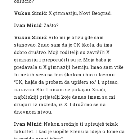
odlučio?
Vukan Simić:
X gimnaziju, Novi Beograd.
Ivan Minić:
Zašto?
Vukan Simić:
Bilo mi je blizu gde sam
stanovao. Znao sam da je OK škola, da ima
dobro društvo. Moji roditelji su završili X
gimnaziju i preporučili su je. Moja baba je
predavala u X gimnaziji hemiju. Imao sam više
tu nekih veza sa tom školom i bio u fazonu:
“OK, hajde da probam da upišem to.” I, upisao,
naravno. Eto. I nisam se pokajao. Znači,
najbliskiji prijatelji koje danas imam su mi
drugari iz razreda, iz X. I družimo se na
dnevnom nivou.
Ivan Minić:
Nakon srednje ti upisuješ težak
fakultet. I kad je uopšte krenula ideja o tome da
je možda pravi izbor?