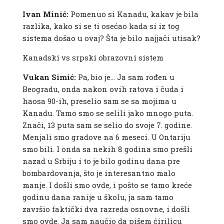
Ivan Minić:
Pomenuo si Kanadu, kakav je bila
razlika, kako si se ti osećao kada si iz tog
sistema došao u ovaj? Šta je bilo najjači utisak?
Kanadski vs srpski obrazovni sistem
Vukan Simić:
Pa, bio je… Ja sam rođen u
Beogradu, onda nakon ovih ratova i čuda i
haosa 90-ih, preselio sam se sa mojima u
Kanadu. Tamo smo se selili jako mnogo puta.
Znači, 13 puta sam se selio do svoje 7. godine.
Menjali smo gradove na 6 meseci. U Ontariju
smo bili. I onda sa nekih 8 godina smo prešli
nazad u Srbiju i to je bilo godinu dana pre
bombardovanja, što je interesantno malo
manje. I došli smo ovde, i pošto se tamo kreće
godinu dana ranije u školu, ja sam tamo
završio faktički dva razreda osnovne, i došli
smo ovde. Ja sam naučio da pišem ćirilicu