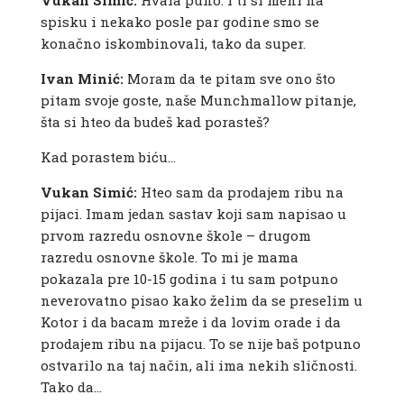
Vukan Simić:
Hvala puno. I ti si meni na
spisku i nekako posle par godine smo se
konačno iskombinovali, tako da super.
Ivan Minić:
Moram da te pitam sve ono što
pitam svoje goste, naše Munchmallow pitanje,
šta si hteo da budeš kad porasteš?
Kad porastem biću…
Vukan Simić:
Hteo sam da prodajem ribu na
pijaci. Imam jedan sastav koji sam napisao u
prvom razredu osnovne škole – drugom
razredu osnovne škole. To mi je mama
pokazala pre 10-15 godina i tu sam potpuno
neverovatno pisao kako želim da se preselim u
Kotor i da bacam mreže i da lovim orade i da
prodajem ribu na pijacu. To se nije baš potpuno
ostvarilo na taj način, ali ima nekih sličnosti.
Tako da…