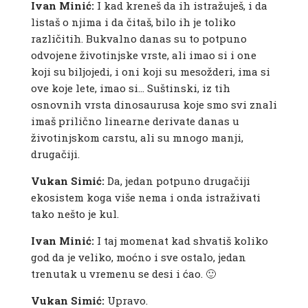
Ivan Minić:
I kad kreneš da ih istražuješ, i da
listaš o njima i da čitaš, bilo ih je toliko
različitih. Bukvalno danas su to potpuno
odvojene životinjske vrste, ali imao si i one
koji su biljojedi, i oni koji su mesožderi, ima si
ove koje lete, imao si… Suštinski, iz tih
osnovnih vrsta dinosaurusa koje smo svi znali
imaš prilično linearne derivate danas u
životinjskom carstu, ali su mnogo manji,
drugačiji.
Vukan Simić:
Da, jedan potpuno drugačiji
ekosistem koga više nema i onda istraživati
tako nešto je kul.
Ivan Minić:
I taj momenat kad shvatiš koliko
god da je veliko, moćno i sve ostalo, jedan
trenutak u vremenu se desi i ćao. 🙂
Vukan Simić:
Upravo.