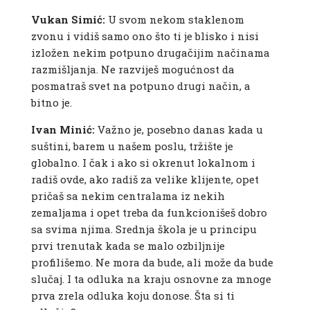
Vukan Simić:
U svom nekom staklenom
zvonu i vidiš samo ono što ti je blisko i nisi
izložen nekim potpuno drugačijim načinama
razmišljanja. Ne razviješ mogućnost da
posmatraš svet na potpuno drugi način, a
bitno je.
Ivan Minić:
Važno je, posebno danas kada u
suštini, barem u našem poslu, tržište je
globalno. I čak i ako si okrenut lokalnom i
radiš ovde, ako radiš za velike klijente, opet
pričaš sa nekim centralama iz nekih
zemaljama i opet treba da funkcionišeš dobro
sa svima njima. Srednja škola je u principu
prvi trenutak kada se malo ozbiljnije
profilišemo. Ne mora da bude, ali može da bude
slučaj. I ta odluka na kraju osnovne za mnoge
prva zrela odluka koju donose. Šta si ti