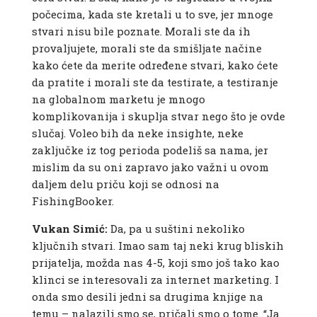
počecima, kada ste kretali u to sve, jer mnoge
stvari nisu bile poznate. Morali ste da ih
provaljujete, morali ste da smišljate načine
kako ćete da merite određene stvari, kako ćete
da pratite i morali ste da testirate, a testiranje
na globalnom marketu je mnogo
komplikovanija i skuplja stvar nego što je ovde
slučaj. Voleo bih da neke insighte, neke
zaključke iz tog perioda podeliš sa nama, jer
mislim da su oni zapravo jako važni u ovom
daljem delu priču koji se odnosi na
FishingBooker.
Vukan Simić:
Da, pa u suštini nekoliko
ključnih stvari. Imao sam taj neki krug bliskih
prijatelja, možda nas 4-5, koji smo još tako kao
klinci se interesovali za internet marketing. I
onda smo desili jedni sa drugima knjige na
temu – nalazili smo se, pričali smo o tome. “Ja