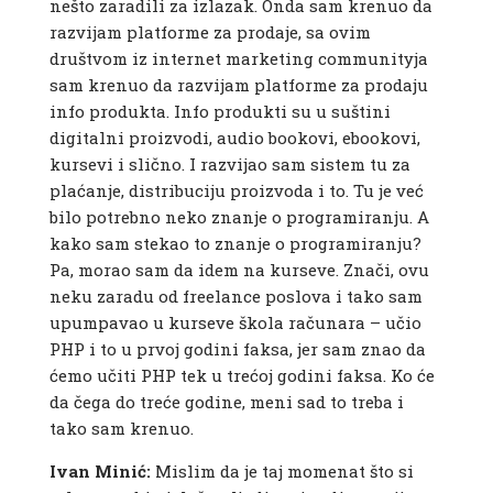
nešto zaradili za izlazak. Onda sam krenuo da
razvijam platforme za prodaje, sa ovim
društvom iz internet marketing communityja
sam krenuo da razvijam platforme za prodaju
info produkta. Info produkti su u suštini
digitalni proizvodi, audio bookovi, ebookovi,
kursevi i slično. I razvijao sam sistem tu za
plaćanje, distribuciju proizvoda i to. Tu je već
bilo potrebno neko znanje o programiranju. A
kako sam stekao to znanje o programiranju?
Pa, morao sam da idem na kurseve. Znači, ovu
neku zaradu od freelance poslova i tako sam
upumpavao u kurseve škola računara – učio
PHP i to u prvoj godini faksa, jer sam znao da
ćemo učiti PHP tek u trećoj godini faksa. Ko će
da čega do treće godine, meni sad to treba i
tako sam krenuo.
Ivan Minić:
Mislim da je taj momenat što si