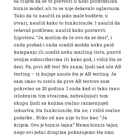
sa ciljem da se to pretvori u neki profitabilan
biznis model, ali to se nije dešavalo uglavnom.
Tako da tu naučiš za jako male budžete, u
stvari, naučiš kako to funkcioniše. I naučiš da
rešavaš probleme, naučiš kako postaviti
hipotezu. “Ja mislim da će ovo da se desi”, i
onda probaš i onda uradiš možda neku paid
kampanju ili uradiš neku mailing listu, pustiš
svojim subscriberima ili kako god, i vidiš šta se
desi. Pa, prvi AB test. Ne znam, ljudi sad uče AB
testing – iz knjige nauče šta je AB testing. Ja
sam imao tu sreću da prve AB testove sam
pokretao sa 20 godina. I onda kad si tako rano
izloženim tim stvarima, zahvaljujući tom
skupu ljudi sa kojima stalno razmenjuješ
iskustva, šta funkcioniše, šta ne, i vidiš realne
podatke… Niko od nas nije tu bio kao: “Ja
krijem. Ovo je biznis tajna.” Nema biznis tajne,
nego svi jedni drugima pokazujemo šta smo