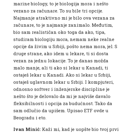
marine biology, to je biologija mora i nešto
vezano za računare. To su bile tri opcije.
Najmanje atraktivno mi je bilo ova vezana za
računare, to je najmanje zanimalo. Međutim,
bio sam realističan oko toga da ako, tipa,
studiram biologiju mora, nemam neke realne
opcije da živim u Srbiji, pošto nema mora, jel. S
druge strane, ako idem u lekare, ti si dosta
vezan za jednu lokacije. To je danas možda
malo manje, ali ti ako si lekar u Kanadi, ti
ostaješ lekar u Kanadi. Ako si lekar u Srbiji,
ostaješ uglavnom lekar u Srbiji. I kompjuteri,
odnosno softver i inženjerske discipline je
nešto što je delovalo da mi je najviše davalo
fleksibilnosti i opcija za budućnost. Tako da
sam odlučio da upišem. Upisao ETF ovde u
Beogradu i eto.
Ivan Minić:
Kaži mi, kad je uopšte bio tvoj prvi