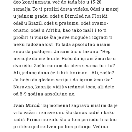
deo kontinenata, već do tada bio u 15-20
zemalja. To ti proširi dosta videke. Odeš u muzej
u jednom gradu, odeš u Dizniled na Floridi,
odeš u Brazil, odeš u prašumu, odeš ovamo-
onamo, odeš u Afriku, kao tako mali i to ti
proširi ti vidike šta je sve moguće i izgradi ti
neku radoznalost. To tada apsolutno nisam
znao da poštujem. Ja sam bio u fazonu: “Hej,
nemojte da me terate. Hoću da igram žmurke u
dvorištu. Zašto moram da idem s vama tu i tu? -
Ali, jednog dana će ti biti korisno. -Ali, zašto?
Ja hoću da gledam seriju i da igram žmurke.”
Naravno, kasnije vidiš vrednost toga, ali dete
od 8-9 godina apsolutno ne.
Ivan Minić:
Taj momenat zapravo mislim da je
vrlo važan i za sve ono što danas radiš i kako
radiš. Primarno zato što u tom periodu ti si bio
prilično jedinstven po tom pitanju. Većina