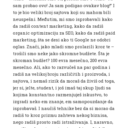
sam probao ovo! Ja sam podigao ovakav blog!” I
to je bio veliki broj sajtova koji su mahom bili
neuspešni. Međutim, mi smo isprobavali kako
da radiš content marketing, kako da radiš
organic optimizaciju za SEO, kako da radiš paid
marketing, šta se desi ako ti Google ne odobri
oglas. Znači, jako mladi smo prolazili kroz te –
trošili smo neke jako skromne budžete. Šta je
skroman budžet? 100 evra mesečno, 200 evra
mesečno. Ali, ako to razvučeš na par godina i
radiš na velikoj broju različitih i proizvoda, i
sajtova, i nemaš rizik da moraš da živiš od toga,
jer si, jelte, student, i još imaš taj skup ljudi sa
kojima konstantno razmenjuješ iskustvo, to
izgradi neko em znanje, em samopouzdanje da
isprobavaš. I naučiš tehnike bez da si morao da
radiš to kroz prizmu zahteva nekog biznisa,
nego radiš prosto radi istraživanja. I, naravno,