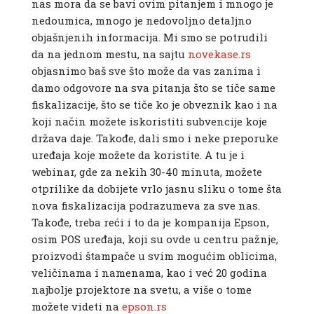
nas mora da se bavi ovim pitanjem i mnogo je
nedoumica, mnogo je nedovoljno detaljno
objašnjenih informacija. Mi smo se potrudili
da na jednom mestu, na sajtu
novekase.rs
objasnimo baš sve što može da vas zanima i
damo odgovore na sva pitanja što se tiče same
fiskalizacije, što se tiče ko je obveznik kao i na
koji način možete iskoristiti subvencije koje
država daje. Takođe, dali smo i neke preporuke
uređaja koje možete da koristite. A tu je i
webinar, gde za nekih 30-40 minuta, možete
otprilike da dobijete vrlo jasnu sliku o tome šta
nova fiskalizacija podrazumeva za sve nas.
Takođe, treba reći i to da je kompanija Epson,
osim POS uređaja, koji su ovde u centru pažnje,
proizvodi štampače u svim mogućim oblicima,
veličinama i namenama, kao i već 20 godina
najbolje projektore na svetu, a više o tome
možete videti na
epson.rs