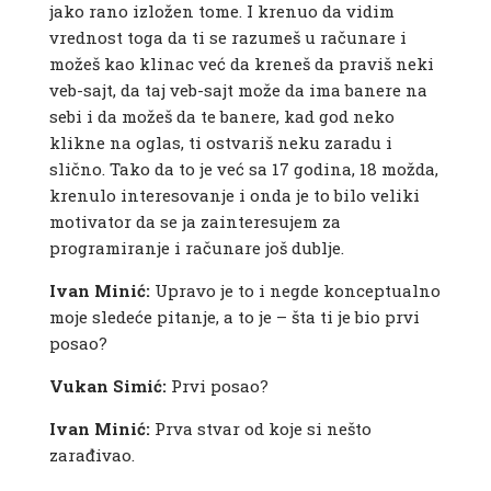
jako rano izložen tome. I krenuo da vidim
vrednost toga da ti se razumeš u računare i
možeš kao klinac već da kreneš da praviš neki
veb-sajt, da taj veb-sajt može da ima banere na
sebi i da možeš da te banere, kad god neko
klikne na oglas, ti ostvariš neku zaradu i
slično. Tako da to je već sa 17 godina, 18 možda,
krenulo interesovanje i onda je to bilo veliki
motivator da se ja zainteresujem za
programiranje i računare još dublje.
Ivan Minić:
Upravo je to i negde konceptualno
moje sledeće pitanje, a to je – šta ti je bio prvi
posao?
Vukan Simić:
Prvi posao?
Ivan Minić:
Prva stvar od koje si nešto
zarađivao.