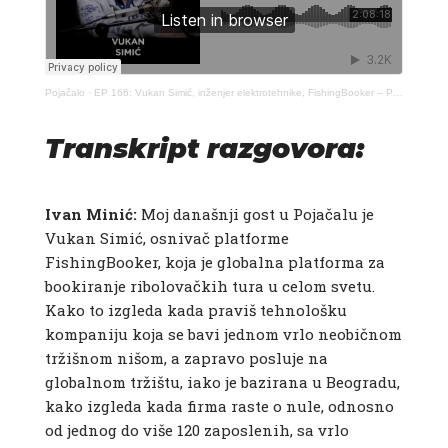
Pojačalo
·
EP 166: Vukan Simić, inženjer elektrotehnike, FishingBooker – Pojačalo podcast
Transkript razgovora:
Ivan Minić:
Moj današnji gost u Pojačalu je
Vukan Simić, osnivač platforme
FishingBooker, koja je globalna platforma za
bookiranje ribolovačkih tura u celom svetu.
Kako to izgleda kada praviš tehnološku
kompaniju koja se bavi jednom vrlo neobičnom
tržišnom nišom, a zapravo posluje na
globalnom tržištu, iako je bazirana u Beogradu,
kako izgleda kada firma raste o nule, odnosno
od jednog do više 120 zaposlenih, sa vrlo