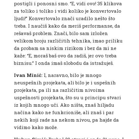
postigli i ponosni smo. “E, vidi ovo! 35 klikova
za toliko i toliko i vidi koliko je konvertovalo
ljudi!” Konvertovalo znači uradilo nešto što
treba. I naučiš kako da meriš performanse, da
rešavaš problem. Znači, bilo sam izložen
velikom broju različitih tehnika, imao priliku
da probam sa niskim rizikom i bez da mi ne
kaže: “E, moraš baš ovo da radiš, jer ovo treba
biznisu.” I onda imaš slobodu da istražuješ.
Ivan Minić:
I, naravno, bilo je mnogo
neuspešnih projekata, ali bilo je i uspešnih
projekata, pa ili na različitim nivoima
uspešnosti projekata, što su u principu stvari
iz kojih mnogo uči. Ako ništa, znaš hiljadu
načina kako ne funkcioniše, ali znaš i par
nekih koji rade na nekom nivou, pa hajde da
vidimo kako može.