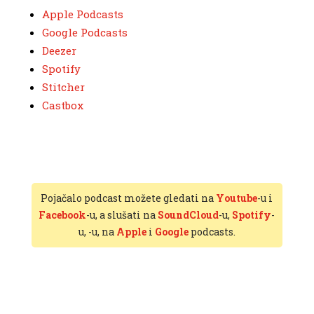
Apple Podcasts
Google Podcasts
Deezer
Spotify
Stitcher
Castbox
Pojačalo podcast možete gledati na
Youtube
-u i
Facebook
-u, a slušati na
SoundCloud
-u,
Spotify
-
u,
-u, na
Apple
i
Google
podcasts.