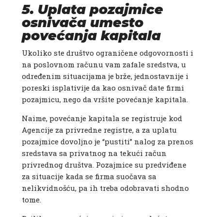
5. Uplata pozajmice
osnivača umesto
povećanja kapitala
Ukoliko ste društvo ograničene odgovornosti i
na poslovnom računu vam zafale sredstva, u
određenim situacijama je brže, jednostavnije i
poreski isplativije da kao osnivač date firmi
pozajmicu, nego da vršite povećanje kapitala.
Naime, povećanje kapitala se registruje kod
Agencije za privredne registre, a za uplatu
pozajmice dovoljno je “pustiti” nalog za prenos
sredstava sa privatnog na tekući račun
privrednog društva. Pozajmice su predviđene
za situacije kada se firma suočava sa
nelikvidnošću, pa ih treba odobravati shodno
tome.