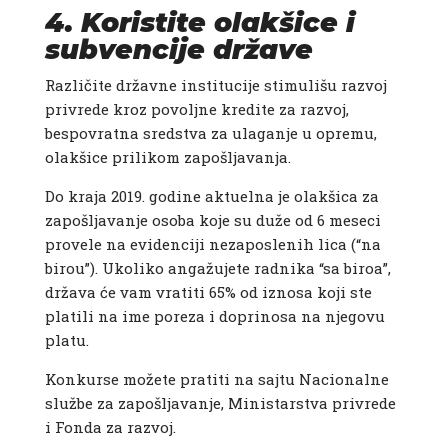
4. Koristite olakšice i
subvencije države
Različite državne institucije stimulišu razvoj
privrede kroz povoljne kredite za razvoj,
bespovratna sredstva za ulaganje u opremu,
olakšice prilikom zapošljavanja.
Do kraja 2019. godine aktuelna je olakšica za
zapošljavanje osoba koje su duže od 6 meseci
provele na evidenciji nezaposlenih lica (“na
birou”). Ukoliko angažujete radnika “sa biroa”,
država će vam vratiti 65% od iznosa koji ste
platili na ime poreza i doprinosa na njegovu
platu.
Konkurse možete pratiti na sajtu Nacionalne
službe za zapošljavanje, Ministarstva privrede
i Fonda za razvoj.