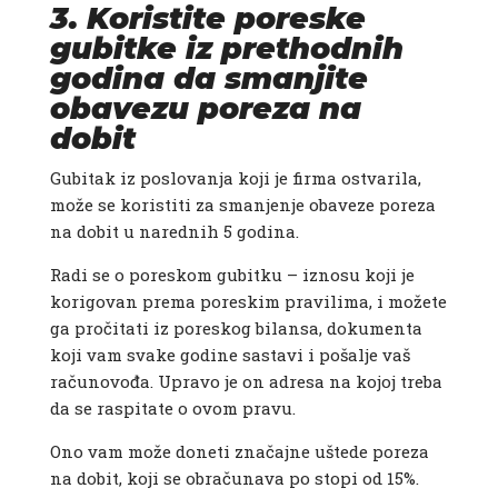
3. Koristite poreske
gubitke iz prethodnih
godina da smanjite
obavezu poreza na
dobit
Gubitak iz poslovanja koji je firma ostvarila,
može se koristiti za smanjenje obaveze poreza
na dobit u narednih 5 godina.
Radi se o poreskom gubitku – iznosu koji je
korigovan prema poreskim pravilima, i možete
ga pročitati iz poreskog bilansa, dokumenta
koji vam svake godine sastavi i pošalje vaš
računovođa. Upravo je on adresa na kojoj treba
da se raspitate o ovom pravu.
Ono vam može doneti značajne uštede poreza
na dobit, koji se obračunava po stopi od 15%.