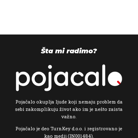
Šta mi radimo?
Pojačalo okuplja ljude koji nemaju problem da
sebi zakomplikuju život ako im je nešto zaista
važno.
Pojačalo je deo TurnKey d.o.o. i registrovano je
kao medij (IN001484).