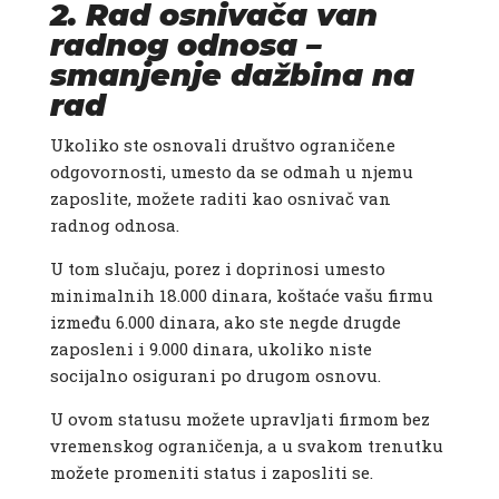
2. Rad osnivača van
radnog odnosa –
smanjenje dažbina na
rad
Ukoliko ste osnovali društvo ograničene
odgovornosti, umesto da se odmah u njemu
zaposlite, možete raditi kao osnivač van
radnog odnosa.
U tom slučaju, porez i doprinosi umesto
minimalnih 18.000 dinara, koštaće vašu firmu
između 6.000 dinara, ako ste negde drugde
zaposleni i 9.000 dinara, ukoliko niste
socijalno osigurani po drugom osnovu.
U ovom statusu možete upravljati firmom bez
vremenskog ograničenja, a u svakom trenutku
možete promeniti status i zaposliti se.