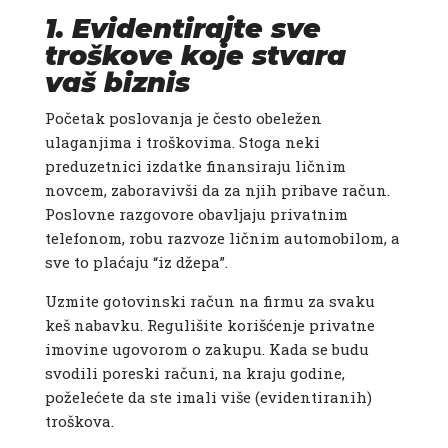
1. Evidentirajte sve
troškove koje stvara
vaš biznis
Početak poslovanja je često obeležen
ulaganjima i troškovima. Stoga neki
preduzetnici izdatke finansiraju ličnim
novcem, zaboravivši da za njih pribave račun.
Poslovne razgovore obavljaju privatnim
telefonom, robu razvoze ličnim automobilom, a
sve to plaćaju “iz džepa”.
Uzmite gotovinski račun na firmu za svaku
keš nabavku. Regulišite korišćenje privatne
imovine ugovorom o zakupu. Kada se budu
svodili poreski računi, na kraju godine,
poželećete da ste imali više (evidentiranih)
troškova.