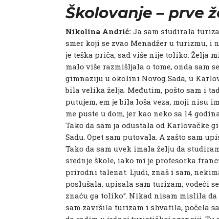
Školovanje – prve že
Nikolina Andrić:
Ja sam studirala turiza
smer koji se zvao Menadžer u turizmu, i n
je teška priča, sad više nije toliko. Želja
malo više razmišljala o tome, onda sam s
gimnaziju u okolini Novog Sada, u Karlov
bila velika želja. Međutim, pošto sam i t
putujem, em je bila loša veza, moji nisu i
me puste u dom, jer kao neko sa 14 godi
Tako da sam ja odustala od Karlovačke 
Sadu. Opet sam putovala. A zašto sam upis
Tako da sam uvek imala želju da studiram j
srednje škole, iako mi je profesorka fra
prirodni talenat. Ljudi, znaš i sam, nekima
poslušala, upisala sam turizam, vodeći se
znaću ga toliko“. Nikad nisam mislila da ću
sam završila turizam i shvatila, počela s
da radim u jednoj turističkoj agenciji. Tu 