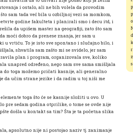
p
tovanja i ostalo, ali ne bih volela da provodim
p
što sam tada već bila u ozbiljnoj vezi sa momkom,
o
etvrte godine fakulteta i planirali smo i decu itd, i
N
rešila da upišem master na geografiji, zato što sam
d
da moći dobro da prenese znanja, jer sam u
k
 vrtiću. To je isto sve spontano i slučajno bilo, i
r
ljala, shvatila sam zašto mi se svidelo, jer sam
z
avila plan i program, organizovala sve, koliko
s
imala unapred određeno, nego sam sve sama smišljala
ošla do toga možemo pričati kasnije, ali generalno
je da učim strane jezike i da radim u toj niši me
elemente toga što će se kasnije složiti u ovo. U
bilo pre sedam godina otprilike, o tome se ovde nije
opšte došla u kontakt sa tim? Šta je ta početna slika
la, apsolutno nije ni postojao naziv tj. zanimanje