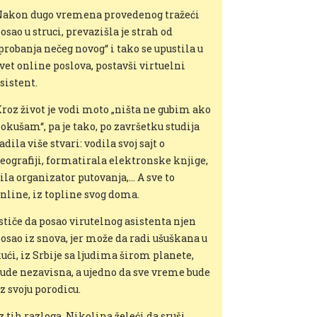
akon dugo vremena provedenog tražeći
osao u struci, prevazišla je strah od
probanja nečeg novog“ i tako se upustila u
vet online poslova, postavši virtuelni
sistent.
roz život je vodi moto „ništa ne gubim ako
okušam“, pa je tako, po završetku studija
adila više stvari: vodila svoj sajt o
eografiji, formatirala elektronske knjige,
ila organizator putovanja,… A sve to
nline, iz topline svog doma.
stiče da posao virutelnog asistenta njen
osao iz snova, jer može da radi ušuškana u
ući, iz Srbije sa ljudima širom planete,
ude nezavisna, a ujedno da sve vreme bude
z svoju porodicu.
z tih razloga, Nikolina želeći da sruši