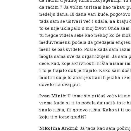
da radim ? Ja volim turizam kao takav, pu
nedelju dana, 10 dana van kuće, pogotovo 
tada sam se ustvari već i udala, na kraju č
to se nije uklapalo u moj život. Onda sam 
tu negde videla sebe kao nekog ko će mož
međuvremenu počela da predajem engleski u
meni se baš svidelo. Posle kada sam razmiš
mogla sama sve da organizujem. Ja sam pr
dece, kad, koje aktivnosti, ništa nisam 
i to je trajalo dok je trajalo. Kako sam d
mislim da je to znanje stranih jezika i žel
dovelo na ovaj put.
Ivan Minić:
U tome što pričaš već vidimo 
vreme kada si ti to počela da radiš, to je 
znalo ništa, ili gotovo ništa. Kako si ti u
koju ti o tome gradiš?
Nikolina Andrić:
Ja tada kad sam počinja