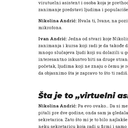
virutuelni asistent i osoba koja je preth
zanimanje predstavi ljudima i populariše
Nikolina Andrić:
Hvala ti, Ivane, na poz
mikrofona.
Ivan Andrić:
Jedna od stvari koje Nikol
zanimanja i kursa koji radi je da takođe
mnogo slučajeva ljudi koji su dolazili u g
interesantno iskustvo biti sa druge strane
početak, ljudima koji ne znaju o čemu je r
da objasnimo šta je zapravo to što ti radiš.
Šta je to „virtuelni a
Nikolina Andrić:
Pa evo ovako… Da si me
pitali pre dve godine, onda sam ja gledal
sekretarica. Zato što mi je to bilo najlakš
neku sekretaricu koja radi u firmi i samo