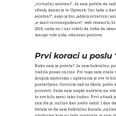
„virtuelni asistent“. Ja sam počela da ra
oDesk, danas je to Upwork. Oni tada u ka
asistent“, nego je bio „administrativni asi
„e-mail correnspodence“, web research, bilo 
2015, onda su i oni videli da treba da ubac
mnogo više niša, odnosno poslova.
Prvi koraci u poslu
Kako sam ja počela? Ja sam bukvalno, po
tražila posao online. Pre toga sam zvala
drugim sajtovima i uglavnom je sve to bilo
postavljeno. Govorim sad za škole, pošto 
prosveti. Onda sam negde naletela na rekl
to sve bilo meni tako čudno. Prvi utisak je 
zna šta je, online kao nešto radiš. I dan da
Sećam se da sam bukvalno kucala „online j
platforme koje su tada postojale, ja sam iš