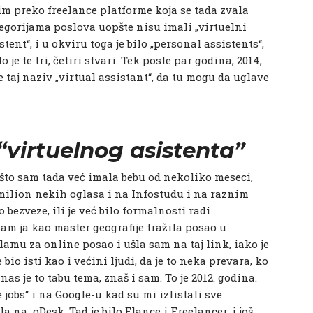
dim preko freelance platforme koja se tada zvala
tegorijama poslova uopšte nisu imali „virtuelni
stent“, i u okviru toga je bilo „personal assistents“,
je te tri, četiri stvari. Tek posle par godina, 2014,
e taj naziv „virtual assistant“, da tu mogu da uglave
 “virtuelnog asistenta”
što sam tada već imala bebu od nekoliko meseci,
 milion nekih oglasa i na Infostudu i na raznim
 bezveze, ili je već bilo formalnosti radi
sam ja kao master geografije tražila posao u
amu za online posao i ušla sam na taj link, iako je
bio isti kao i većini ljudi, da je to neka prevara, ko
nas je to tabu tema, znaš i sam. To je 2012. godina.
obs“ i na Google-u kad su mi izlistali sve
la na oDesk. Tad je bilo Elance i Freelancer, i još