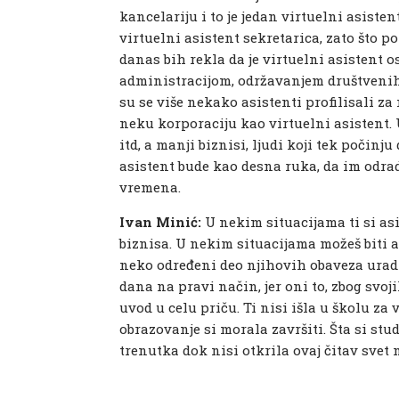
kancelariju i to je jedan virtuelni asist
virtuelni asistent sekretarica, zato što p
danas bih rekla da je virtuelni asistent 
administracijom, održavanjem društvenih
su se više nekako asistenti profilisali za 
neku korporaciju kao virtuelni asistent. 
itd, a manji biznisi, ljudi koji tek počin
asistent bude kao desna ruka, da im odrad
vremena.
Ivan Minić:
U nekim situacijama ti si as
biznisa. U nekim situacijama možeš biti a
neko određeni deo njihovih obaveza uradi
dana na pravi način, jer oni to, zbog svo
uvod u celu priču. Ti nisi išla u školu za 
obrazovanje si morala završiti. Šta si stud
trenutka dok nisi otkrila ovaj čitav svet