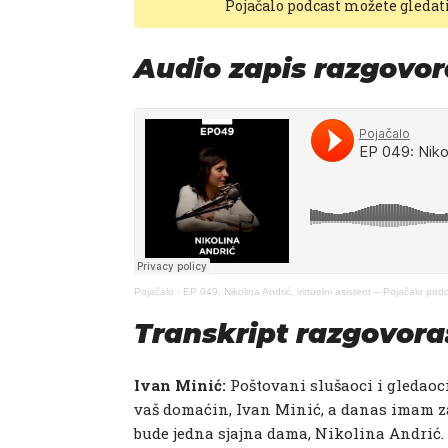
Pojačalo podcast možete gledat
Audio zapis razgovor
Pojačalo
·
EP 049: Nikolina Andrić, virtuelni asistent – Pojačalo pod
Transkript razgovora
Ivan Minić:
Poštovani slušaoci i gledaoc
vaš domaćin, Ivan Minić, a danas imam za
bude jedna sjajna dama, Nikolina Andrić