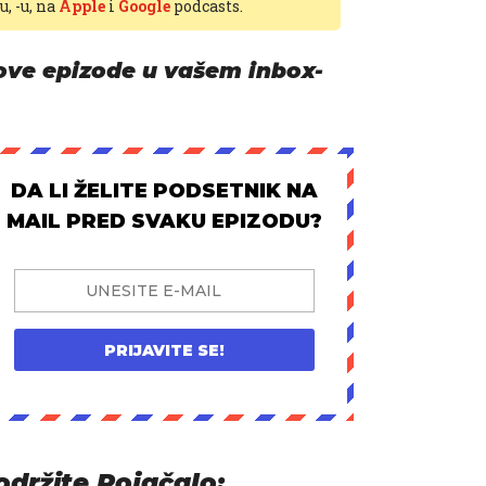
-u,
-u, na
Apple
i
Google
podcasts.
ove epizode u vašem inbox-
DA LI ŽELITE PODSETNIK NA
MAIL PRED SVAKU EPIZODU?
PRIJAVITE SE!
održite Pojačalo: