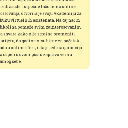
redrasude i otpočne tabu temu online
oslovanja, otvorila je svoju Akademiju za
buku virtuelnih asistenata. Na taj način
ikolina pomaže svim zainteresovanim
a shvate kako nije strašno promeniti
arijeru, da godine nisu bitne za početak
ada u online sferi, i da je jedina garancija
a uspeh u ovom poslu zapravo vera u
amog sebe.