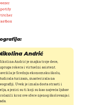
eezer
potify
titcher
Castbox
ografija:
Nikolina Andrić
ikolina Andrić je majka troje dece,
upruga rokera i virtuelni asistent.
avršila je Srednju ekonomsku školu,
tudirala turizam, masterirala na
eografiji. Uvek je imala dosta strasti i
elja, a jezici su ti koji su kao najveća ljubav
rolazili kroz sve sfere njenog školovanja i
ada.