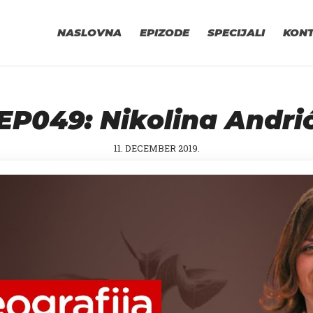
NASLOVNA
EPIZODE
SPECIJALI
KON
EP049: Nikolina Andri
11. DECEMBER 2019.