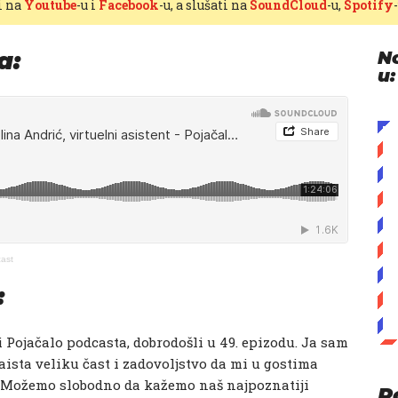
i na
Youtube
-u i
Facebook
-u, a slušati na
SoundCloud
-u,
Spotify
a:
N
u:
cast
:
i Pojačalo podcasta, dobrodošli u 49. epizodu. Ja sam
ista veliku čast i zadovoljstvo da mi u gostima
. Možemo slobodno da kažemo naš najpoznatiji
P