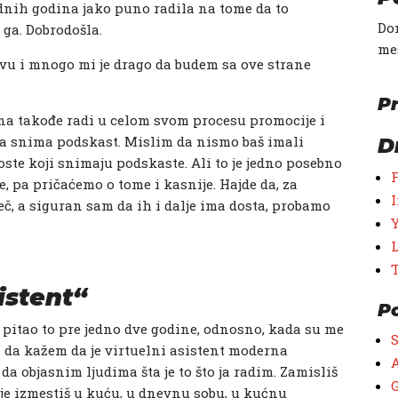
odnih godina jako puno radila na tome da to
Don
 ga. Dobrodošla.
me
ivu i mnogo mi je drago da budem sa ove strane
Pr
ina takođe radi u celom svom procesu promocije i
 da snima podskast. Mislim da nismo baš imali
D
oste koji snimaju podskaste. Ali to je jedno posebno
, pa pričaćemo o tome i kasnije. Hajde da, za
eč, a siguran sam da ih i dalje ima dosta, probamo
sistent“
P
 pitao to pre jedno dve godine, odnosno, kada su me
a da kažem da je virtuelni asistent moderna
A
e da objasnim ljudima šta je to što ja radim. Zamisliš
G
 je izmestiš u kuću, u dnevnu sobu, u kućnu