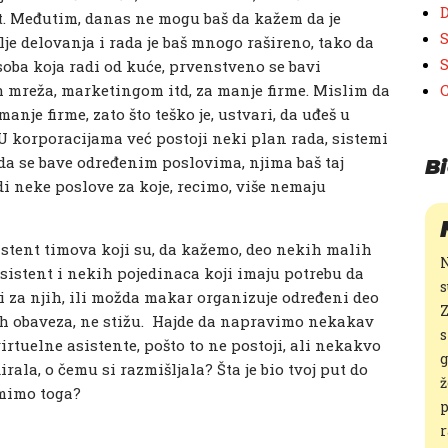
D
ent. Međutim, danas ne mogu baš da kažem da je
S
olje delovanja i rada je baš mnogo rašireno, tako da
S
osoba koja radi od kuće, prvenstveno se bavi
 mreža, marketingom itd, za manje firme. Mislim da
manje firme, zato što teško je, ustvari, da uđeš u
U korporacijama već postoji neki plan rada, sistemi
ju da se bave određenim poslovima, njima baš taj
Bi
i neke poslove za koje, recimo, više nemaju
istent timova koji su, da kažemo, deo nekih malih
N
sistent i nekih pojedinaca koji imaju potrebu da
s
 za njih, ili možda makar organizuje određeni deo
Z
jih obaveza, ne stižu. Hajde da napravimo nekakav
s
virtuelne asistente, pošto to ne postoji, ali nekakvo
g
irala, o čemu si razmišljala? Šta je bio tvoj put do
ž
 mimo toga?
p
r