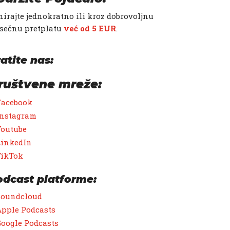
irajte jednokratno ili kroz dobrovoljnu
sečnu pretplatu
već od 5 EUR
.
atite nas:
ruštvene mreže:
Facebook
Instagram
Youtube
LinkedIn
TikTok
odcast platforme:
Soundcloud
pple Podcasts
oogle Podcasts