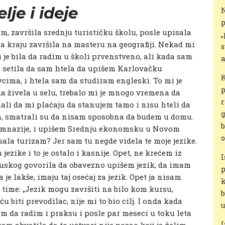
lje i ideje
N
p
m, završila srednju turističku školu, posle upisala
„
a kraju završila na masteru na geografiji. Nekad mi
s
 mi je bila da radim u školi prvenstveno, ali kada sam
a
e setila da sam htela da upišem Karlovačku
K
cima, i htela sam da studiram engleski. To mi je
p
ada živela u selu, trebalo mi je mnogo vremena da
r
mali da mi plaćaju da stanujem tamo i nisu hteli da
g
na, smatrali su da nisam sposobna da budem u domu.
b
gimnazije, i upišem Srednju ekonomsku u Novom
o
ala turizam? Jer sam tu negde videla te moje jezike.
ezike i to je ostalo i kasnije. Opet, ne krećem iz
I
ncuskog govorila da obavezno upišem jezik, da imam
p
 je lakše, imaju taj osećaj za jezik. Opet ja nisam
k
 time: „Jezik mogu završiti na bilo kom kursu,
b
 biti prevodilac, nije mi to bio cilj. I onda kada
u
am da radim i praksu i posle par meseci u toku leta
I
sam shvatila da to ustvari nije posao koji ja želim