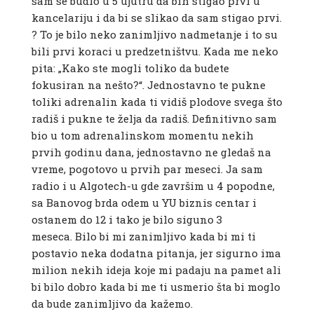
sam se budio u 5 ujutru da bih stigao prvi u
kancelariju i da bi se slikao da sam stigao prvi.
? To je bilo neko zanimljivo nadmetanje i to su
bili prvi koraci u predzetništvu. Kada me neko
pita: „Kako ste mogli toliko da budete
fokusiran na nešto?“. Jednostavno te pukne
toliki adrenalin kada ti vidiš plodove svega što
radiš i pukne te želja da radiš. Definitivno sam
bio u tom adrenalinskom momentu nekih
prvih godinu dana, jednostavno ne gledaš na
vreme, pogotovo u prvih par meseci. Ja sam
radio i u Algotech-u gde završim u 4 popodne,
sa Banovog brda odem u YU biznis centar i
ostanem do 12 i tako je bilo siguno 3
meseca. Bilo bi mi zanimljivo kada bi mi ti
postavio neka dodatna pitanja, jer sigurno ima
milion nekih ideja koje mi padaju na pamet ali
bi bilo dobro kada bi me ti usmerio šta bi moglo
da bude zanimljivo da kažemo.