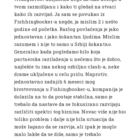
tvom razmišljanu i kako ti gledaš na stvari
kako ih razvijaš. Ja sam se povukao iz
Fishhingbooker-a negde, ja mislim 2 i nešto
godine od početka. Razlog povlačenja je jako
jednostavan i jako šokantan ljudima. Mislim
razumem i nije to samo u Srbiji šokantno.
Generalno kada pogledamo bilo koja
partnerska razilaženja u nečemu što je dobro,
najčešće tu ima nekog ozbiljno clash-a, neke
drame uključene u celu priču. Naprotiv,
jednostavno zadnjih 6 meseci mog
bivstvovanja u Fishingbooker-u, kompanija je
dolazila na to da postaje stabilna, samo je
trebalo da nastave da se fokusirano razvijaju
različiti spektri tog biznisa. Novac više nije bio
toliko problem i dalje nije bila situacija da
može lagano da se razvija, ali ipak je moglo
malo lakše da se diše, samo je trebalo