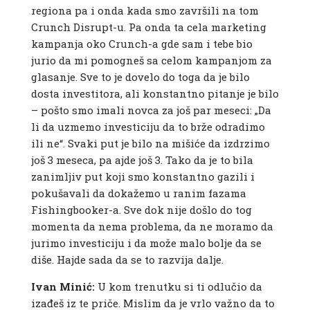
regiona pa i onda kada smo završili na tom
Crunch Disrupt-u. Pa onda ta cela marketing
kampanja oko Crunch-a gde sam i tebe bio
jurio da mi pomogneš sa celom kampanjom za
glasanje. Sve to je dovelo do toga da je bilo
dosta investitora, ali konstantno pitanje je bilo
– pošto smo imali novca za još par meseci: „Da
li da uzmemo investiciju da to brže odradimo
ili ne“. Svaki put je bilo na mišiće da izdrzimo
još 3 meseca, pa ajde još 3. Tako da je to bila
zanimljiv put koji smo konstantno gazili i
pokušavali da dokažemo u ranim fazama
Fishingbooker-a. Sve dok nije došlo do tog
momenta da nema problema, da ne moramo da
jurimo investiciju i da može malo bolje da se
diše. Hajde sada da se to razvija dalje.
Ivan Minić:
U kom trenutku si ti odlučio da
izađeš iz te priče. Mislim da je vrlo važno da to