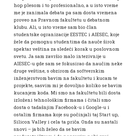
hop plesom i to profesionalno, a u isto vreme
me je zanimala debata pa sam dosta vremena
proveo na Pravnom fakultetu u debatnom
klubu. Ali, u isto vreme sam bio član
studentske ogranizacije EESTEC i AIESEC, koje
žele da pomognu studentima da nauče širok
spektar veština za sledeći korak u poslovnom
svetu. Ja sam završio malo intezivnije u
AIESEC-u gde sam se fokusirao da naučim neke
druge veštine, s obzirom da softverskim
inženjerstvom bavim na fakultetu i kucam te
projekte, sasvim mi je dovoljno koliko se bavim
kucanjem koda. Mi smo na fakultetu bili dosta
izloženi tehnološkim firmama i čitali smo
dosta o tadašnjim Facebook-u i Google-u i
ostalim firmama koje su počinjali taj Start up,
Silicon Valley i cela ta priča. Onda su nastali
snovi – ja bih želeo da se bavim