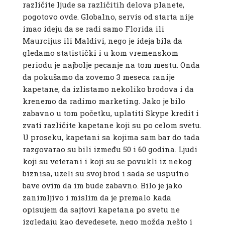
različite ljude sa različitih delova planete,
pogotovo ovde. Globalno, servis od starta nije
imao ideju da se radi samo Florida ili
Maurcijus ili Maldivi, nego je ideja bila da
gledamo statistički i u kom vremenskom
periodu je najbolje pecanje na tom mestu. Onda
da pokušamo da zovemo 3 meseca ranije
kapetane, da izlistamo nekoliko brodova i da
krenemo da radimo marketing. Jako je bilo
zabavno u tom početku, uplatiti Skype kredit i
zvati različite kapetane koji su po celom svetu.
U proseku, kapetani sa kojima sam bar do tada
razgovarao su bili između 50 i 60 godina. Ljudi
koji su veterani i koji su se povukli iz nekog
biznisa, uzeli su svoj brod i sada se usputno
bave ovim da im bude zabavno. Bilo je jako
zanimljivo i mislim da je premalo kada
opisujem da sajtovi kapetana po svetu ne
izgledaju kao devedesete, nego možda nešto i