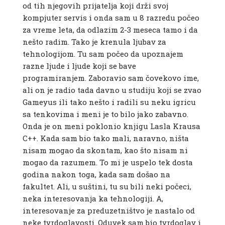
od tih njegovih prijatelja koji drži svoj
kompjuter servis i onda sam u 8 razredu počeo
za vreme leta, da odlazim 2-3 meseca tamo i da
nešto radim. Tako je krenula ljubav za
tehnologijom. Tu sam počeo da upoznajem
razne ljude i ljude koji se bave
programiranjem. Zaboravio sam čovekovo ime,
ali on je radio tada davno u studiju koji se zvao
Gameyus ili tako nešto i radili su neku igricu
sa tenkovima i meni je to bilo jako zabavno.
Onda je on meni poklonio knjigu Lasla Krausa
C++. Kada sam bio tako mali, naravno, ništa
nisam mogao da skontam, kao što nisam ni
mogao da razumem. To mi je uspelo tek dosta
godina nakon toga, kada sam došao na
fakultet. Ali, u suštini, tu su bili neki počeci,
neka interesovanja ka tehnologiji. A,
interesovanje za preduzetništvo je nastalo od
neke tvrdoglavosti. Oduvek sam bio tvrdoglav i