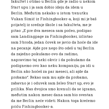
fakultet i otišao u Berlin gde je radio u nekom
Start upu i ja sam dobio ideju da idem u
Berlin. Međutim nekako u istom trenutku
Vukan Simić iz Fishingbooker-a, koji mi je baš
prijatelj iz srednje škole i sa fakulteta, me je
pitao: „E pre dva meseca sam počeo, podigao
sam Landingpage za Fishingbooker, izlistao
sam 3 broda, jedan čovek se javio da hoće da ide
na pecanje. Ajde pre nego što odeš u taj Berlin
da zajedno pokušamo ovo da radimo,
napravimo taj neki okvir i da pokušamo da
podignemo ovo kao neku kompaniju, pa idi u
Berlin ako hoćeš za par meseci, ali ajde da
probamo“. Rekao sam mu ajde da probamo,
zabavno je i oduvek sam želeo Start up, evo je
prilika. Nas dvojica smo krenuli da se igramo,
međutim nakon mesec dana sam bio svestan
da me Berlin neće videti. Nakon toga krećemo
priču Fishingbooker-a.