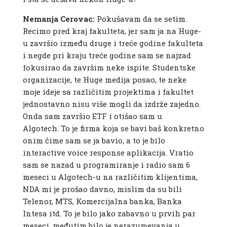
Nemanja Cerovac:
Pokušavam da se setim.
Recimo pred kraj fakulteta, jer sam ja na Huge-
u završio između druge i treće godine fakulteta
i negde pri kraju treće godine sam se najzad
fokusirao da završim neke ispite. Studentske
organizacije, te Huge medija posao, te neke
moje ideje sa različitim projektima i fakultet
jednostavno nisu više mogli da izdrže zajedno.
Onda sam završio ETF i otišao sam u
Algotech. To je firma koja se bavi baš konkretno
onim čime sam se ja bavio, a to je bilo
interactive voice response aplikacija. Vratio
sam se nazad u programiranje i radio sam 6
meseci u Algotech-u na različitim klijentima,
NDA mi je prošao davno, mislim da su bili
Telenor, MTS, Komercijalna banka, Banka
Intesa itd. To je bilo jako zabavno u prvih par
meseci, međutim bilo je nerazumevanja u