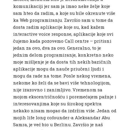
komunikaciji jer sam ja imao neke želje koje
sam hteo da radim, a koje su bile okrenute više
ka Web programiranju. Završio sam u tome da
dosta radim aplikacije koje su, kad kažem
interactive voice response, aplikacije koje svi
čujemo kada pozovemo Call centre – pritisni
jedan za ovo, dva za ovo. Generalno, to je
jednim delom programiranje, konkretno neko
moje mišljenje je da dosta tih nekih bazičnih
aplikacije mogu da nauče priučeni ljudi i
mogu da rade na tome. Posle nekog vremena,
nekome ko želi da se bavi više tehnologijom,
nije izazovno i zanimljivo. Vremenom sa
mojom ekscentričnošću i poremećajem pažnje i
interesovanjima koje su širokog spektra
nekako nisam mogao da izdržim više. Jedan od
mojih life long cofounder-a Aleksandar Abu
Samra, je već bio u Berlinu. Završio je naš