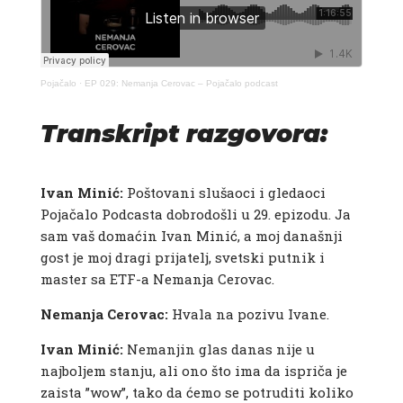
Pojačalo
·
EP 029: Nemanja Cerovac – Pojačalo podcast
Transkript razgovora:
Ivan Minić:
Poštovani slušaoci i gledaoci
Pojačalo Podcasta dobrodošli u 29. epizodu. Ja
sam vaš domaćin Ivan Minić, a moj današnji
gost je moj dragi prijatelj, svetski putnik i
master sa ETF-a Nemanja Cerovac.
Nemanja Cerovac:
Hvala na pozivu Ivane.
Ivan Minić:
Nemanjin glas danas nije u
najboljem stanju, ali ono što ima da ispriča je
zaista ”wow”, tako da ćemo se potruditi koliko