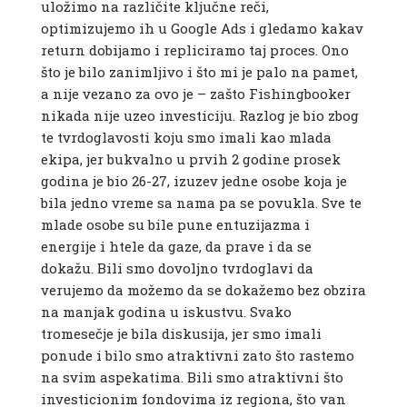
uložimo na različite ključne reči,
optimizujemo ih u Google Ads i gledamo kakav
return dobijamo i repliciramo taj proces. Ono
što je bilo zanimljivo i što mi je palo na pamet,
a nije vezano za ovo je – zašto Fishingbooker
nikada nije uzeo investiciju. Razlog je bio zbog
te tvrdoglavosti koju smo imali kao mlada
ekipa, jer bukvalno u prvih 2 godine prosek
godina je bio 26-27, izuzev jedne osobe koja je
bila jedno vreme sa nama pa se povukla. Sve te
mlade osobe su bile pune entuzijazma i
energije i htele da gaze, da prave i da se
dokažu. Bili smo dovoljno tvrdoglavi da
verujemo da možemo da se dokažemo bez obzira
na manjak godina u iskustvu. Svako
tromesečje je bila diskusija, jer smo imali
ponude i bilo smo atraktivni zato što rastemo
na svim aspekatima. Bili smo atraktivni što
investicionim fondovima iz regiona, što van