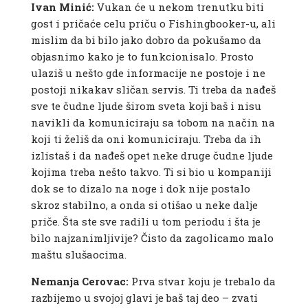
Ivan Minić:
Vukan će u nekom trenutku biti
gost i pričaće celu priču o Fishingbooker-u, ali
mislim da bi bilo jako dobro da pokušamo da
objasnimo kako je to funkcionisalo. Prosto
ulaziš u nešto gde informacije ne postoje i ne
postoji nikakav sličan servis. Ti treba da nađeš
sve te čudne ljude širom sveta koji baš i nisu
navikli da komuniciraju sa tobom na način na
koji ti želiš da oni komuniciraju. Treba da ih
izlistaš i da nađeš opet neke druge čudne ljude
kojima treba nešto takvo. Ti si bio u kompaniji
dok se to dizalo na noge i dok nije postalo
skroz stabilno, a onda si otišao u neke dalje
priče. Šta ste sve radili u tom periodu i šta je
bilo najzanimljivije? Čisto da zagolicamo malo
maštu slušaocima.
Nemanja Cerovac:
Prva stvar koju je trebalo da
razbijemo u svojoj glavi je baš taj deo – zvati