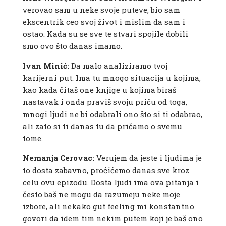
verovao sam u neke svoje puteve, bio sam
ekscentrik ceo svoj život i mislim da sam i
ostao. Kada su se sve te stvari spojile dobili
smo ovo što danas imamo.
Ivan Minić:
Da malo analiziramo tvoj
karijerni put. Ima tu mnogo situacija u kojima,
kao kada čitaš one knjige u kojima biraš
nastavak i onda praviš svoju priču od toga,
mnogi ljudi ne bi odabrali ono što si ti odabrao,
ali zato si ti danas tu da pričamo o svemu
tome.
Nemanja Cerovac:
Verujem da jeste i ljudima je
to dosta zabavno, proćićemo danas sve kroz
celu ovu epizodu. Dosta ljudi ima ova pitanja i
često baš ne mogu da razumeju neke moje
izbore, ali nekako gut feeling mi konstantno
govori da idem tim nekim putem koji je baš ono