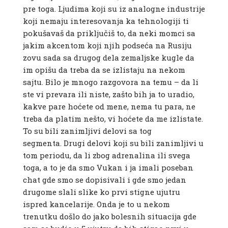
pre toga. Ljudima koji su iz analogne industrije
koji nemaju interesovanja ka tehnologiji ti
pokušavaš da priključiš to, da neki momci sa
jakim akcentom koji njih podseća na Rusiju
zovu sada sa drugog dela zemaljske kugle da
im opišu da treba da se izlistaju na nekom
sajtu. Bilo je mnogo razgovora na temu – da li
ste vi prevara ili niste, zašto bih ja to uradio,
kakve pare hoćete od mene, nema tu para, ne
treba da platim nešto, vi hoćete da me izlistate.
To su bili zanimljivi delovi sa tog
segmenta. Drugi delovi koji su bili zanimljivi u
tom periodu, da li zbog adrenalina ili svega
toga, a to je da smo Vukan i ja imali poseban
chat gde smo se dopisivali i gde smo jedan
drugome slali slike ko prvi stigne ujutru
ispred kancelarije. Onda je to u nekom
trenutku došlo do jako bolesnih situacija gde