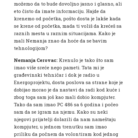
možemo da to bude dovoljno jasno i glasno, ali
eto čisto da imate informaciju. Hajde da
krenemo od početka, pošto dosta je lakše kada
se krene od početka, mada ti voliš da krećeš sa
raznih mesta u raznim situacijama. Kako je
mali Nemanja znao da hoće da se bavim
tehnologijom?
Nemanja Cerovac:
Krenulo je tako što sam
imao više sreće nego pameti. Tata mi je
građevinski tehničar i dok je radio u
Energoprojektu, dosta poslova sa strane koje je
dobijao morao je da nastavi da radi kod kuće i
zbog toga sam još kao mali dobio kompjuter.
Tako da sam imao PC 486 sa 6 godina i počeo
sam da se igram na njemu. Kako su neki
njegovi prijatelji dolazili da nam nameštaju
kompjuter, u jednom trenutku sam imao
priliku da počnem da volontiram kod jednog