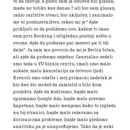
to da razvije, a pošto sam ja oduvek bio glasan,
mada ne toliko kao danas ? ali bio sam glasan,
radio različite stvari, bio uključen i zanimalo
me to preduzetništvo, rekao mi je:“ Ajde
priključi se da podižemo ovo, kažem ti imao
sam prvi Booking i očigledno postoji nešto u
ovome. Ajde da probamo par meseci pa ti idi
dalje“. Ja sam mu govorio da mi je Berlin bitan,
ali ajde da probamo zajedno. Generalno sedeli
smo tada u YU biznis centru, imali smo malo
sokače, malu kancelariju za četvoro ljudi.
Krenuli smo odatle i moj primarni zadatak je
bio kao što možeš da zamisliš u bilo kom
projektu. Ajde da kodiramo, hajde malo
spremamo Google Ads, hajde malo zovemo
kapetane, hajde malo menjamo kako to izgleda
na toj stranici, hajde malo rešavamo sa
korisnicima probleme, hajde malo gledamo
analitiku pa je unapređujemo. Tako da je neki