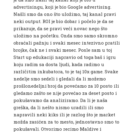
advertisingu, koji je bio Google advertising.
Našli smo da ono što uložimo, taj kanal pravi
neki output. ROI je bio dobar i počelo je da se
prikazuje, da se pravi veći novac nego što
uložimo na početku. Onda smo samo skromno
obraćali pažnju i svaki mesec intezivno pratili
brojke, čak ne i svaki mesec. Posle sam u toj
Start up edukaciji napravio od toga baš i igru
koju radim sa dosta ljudi, kada radimo u
različitim inkubatora, to je taj 10x game. Svake
nedelje smo sedeli i gledali da li možemo
prošlonedeljni broj da povećamo za 10 posto ili
gledamo zašto se nije povećao za deset posto i
pokušavamo da analiziramo. Da li je naša
greška, da li nešto nismo uradili ili smo
napravili neki kiks ili je razlog što je market
možda zasićen za to mesto, jednostavno smo to
pokušavali. Otvorimo recimo Maldive i