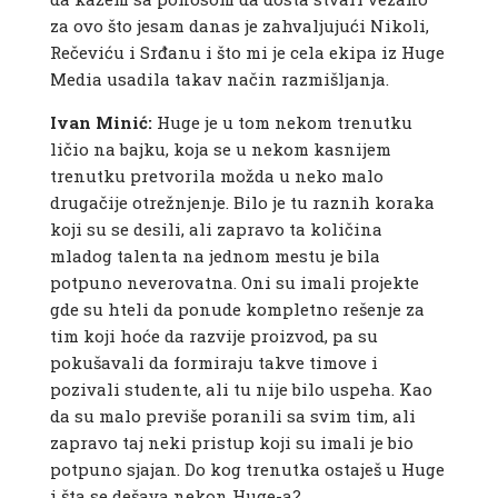
za ovo što jesam danas je zahvaljujući Nikoli,
Rečeviću i Srđanu i što mi je cela ekipa iz Huge
Media usadila takav način razmišljanja.
Ivan Minić:
Huge je u tom nekom trenutku
ličio na bajku, koja se u nekom kasnijem
trenutku pretvorila možda u neko malo
drugačije otrežnjenje. Bilo je tu raznih koraka
koji su se desili, ali zapravo ta količina
mladog talenta na jednom mestu je bila
potpuno neverovatna. Oni su imali projekte
gde su hteli da ponude kompletno rešenje za
tim koji hoće da razvije proizvod, pa su
pokušavali da formiraju takve timove i
pozivali studente, ali tu nije bilo uspeha. Kao
da su malo previše poranili sa svim tim, ali
zapravo taj neki pristup koji su imali je bio
potpuno sjajan. Do kog trenutka ostaješ u Huge
i šta se dešava nekon Huge-a?