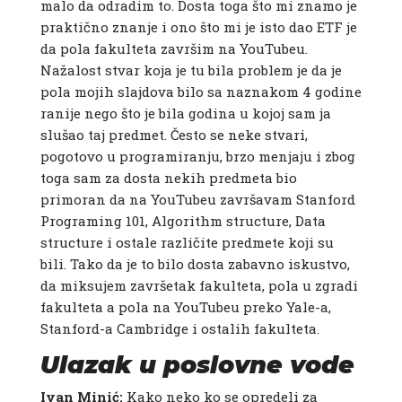
malo da odradim to. Dosta toga što mi znamo je
praktično znanje i ono što mi je isto dao ETF je
da pola fakulteta završim na YouTubeu.
Nažalost stvar koja je tu bila problem je da je
pola mojih slajdova bilo sa naznakom 4 godine
ranije nego što je bila godina u kojoj sam ja
slušao taj predmet. Često se neke stvari,
pogotovo u programiranju, brzo menjaju i zbog
toga sam za dosta nekih predmeta bio
primoran da na YouTubeu završavam Stanford
Programing 101, Algorithm structure, Data
structure i ostale različite predmete koji su
bili. Tako da je to bilo dosta zabavno iskustvo,
da miksujem završetak fakulteta, pola u zgradi
fakulteta a pola na YouTubeu preko Yale-a,
Stanford-a Cambridge i ostalih fakulteta.
Ulazak u poslovne vode
Ivan Minić:
Kako neko ko se opredeli za