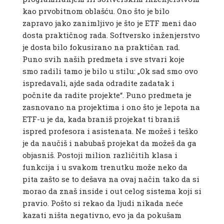
kao prvobitnom oblašću. Ono što je bilo
zapravo jako zanimljivo je što je ETF meni dao
dosta praktičnog rada. Softversko inženjerstvo
je dosta bilo fokusirano na praktičan rad.
Puno svih naših predmeta i sve stvari koje
smo radili tamo je bilo u stilu: „Ok sad smo ovo
ispredavali, ajde sada odradite zadatak i
počnite da radite projekte“. Puno predmeta je
zasnovano na projektima i ono što je lepota na
ETF-u je da, kada braniš projekat ti braniš
ispred profesora i asistenata. Ne možeš i teško
je da naučiš i nabubaš projekat da možeš da ga
objasniš. Postoji milion različitih klasa i
funkcija i u svakom trenutku može neko da
pita zašto se to dešava na ovaj način tako da si
morao da znaš inside i out celog sistema koji si
pravio. Pošto si rekao da ljudi nikada neće
kazati ništa negativno, evo ja da pokušam