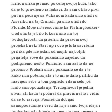
milion slika je imao po celoj svojoj kući, tako
da je to pravljeno iz ljubavi. Ja sam otišao prvi
put na pecanje sa Vukanom kada smo otišli u
Ameriku na taj Crunch, pa smo otišli do
Floride. Moje interesovanje ka FIshingbooker-
u od starta je bilo fokusirano na toj
tvrdoglavosti, da ja želim da pravim svoj
projekat, neki Start up i ovo je bila savršena
prilika gde me jedan od mojih najboljih
prijatelja zove da pokušamo zajedno da
podignemo nešto. Pomislio sam zašto da ne
probamo. Probali smo i pokazalo se da i te
kako ima potencijala i to mi je dalo priliku da
razvijem sebe u tom pogledu i dam sebi još
malo samopouzdanja. Tvrdoglavost je jedna
stvar, ali kada ti počneš da praviš nešto i vidiš
da se to razvija. Počneš da dobijaš
samopouzdanje i veru da nije samo tvoja ideja i
tvrdoglavost uključena nego da ima nečega u