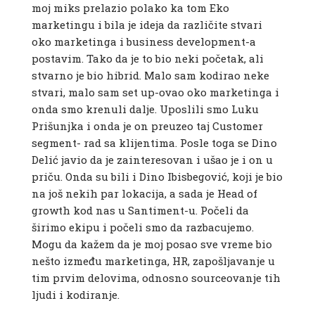
moj miks prelazio polako ka tom Eko
marketingu i bila je ideja da različite stvari
oko marketinga i business development-a
postavim. Tako da je to bio neki početak, ali
stvarno je bio hibrid. Malo sam kodirao neke
stvari, malo sam set up-ovao oko marketinga i
onda smo krenuli dalje. Uposlili smo Luku
Prišunjka i onda je on preuzeo taj Customer
segment- rad sa klijentima. Posle toga se Dino
Delić javio da je zainteresovan i ušao je i on u
priču. Onda su bili i Dino Ibisbegović, koji je bio
na još nekih par lokacija, a sada je Head of
growth kod nas u Santiment-u. Počeli da
širimo ekipu i počeli smo da razbacujemo.
Mogu da kažem da je moj posao sve vreme bio
nešto između marketinga, HR, zapošljavanje u
tim prvim delovima, odnosno sourceovanje tih
ljudi i kodiranje.