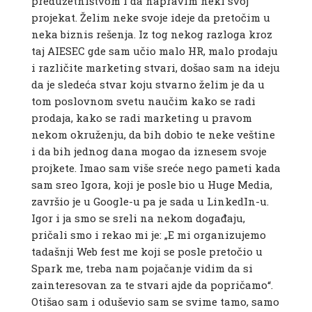
preduzetništvom i da napravim neki svoj
projekat. Želim neke svoje ideje da pretočim u
neka biznis rešenja. Iz tog nekog razloga kroz
taj AIESEC gde sam učio malo HR, malo prodaju
i različite marketing stvari, došao sam na ideju
da je sledeća stvar koju stvarno želim je da u
tom poslovnom svetu naučim kako se radi
prodaja, kako se radi marketing u pravom
nekom okruženju, da bih dobio te neke veštine
i da bih jednog dana mogao da iznesem svoje
projkete. Imao sam više sreće nego pameti kada
sam sreo Igora, koji je posle bio u Huge Media,
završio je u Google-u pa je sada u LinkedIn-u.
Igor i ja smo se sreli na nekom događaju,
pričali smo i rekao mi je: „E mi organizujemo
tadašnji Web fest me koji se posle pretočio u
Spark me, treba nam pojačanje vidim da si
zainteresovan za te stvari ajde da popričamo“.
Otišao sam i oduševio sam se svime tamo, samo