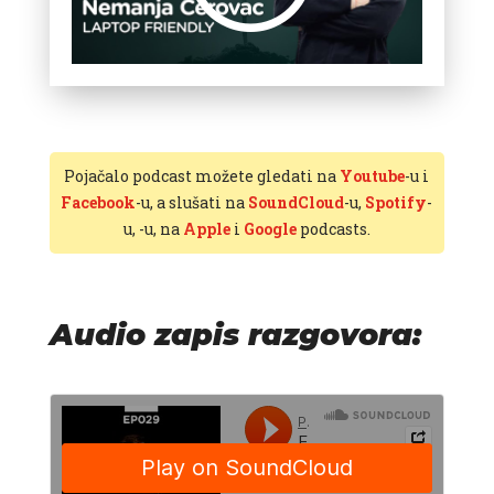
Pojačalo podcast možete gledati na
Youtube
-u i
Facebook
-u, a slušati na
SoundCloud
-u,
Spotify
-
u,
-u, na
Apple
i
Google
podcasts.
Audio zapis razgovora: