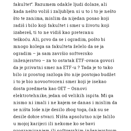
fakultet“. Razumem odakle ljudi dolaze, ali
kada nešto voliš i zaljubljen si u to i to je nešto
što te zanima, mislim da nijedan posao koji
radiš i bilo koji fakultet i smer u životu koji
izabereš, ti to ne vidiš kao preteranu
teškoću. Ali, prvo da se i ogradim, pošto bi
mnogo kolega sa fakulteta želelo da se ja
ogradim – ja sam završio softversko
inženjerstvo – za to ostatak ETF-ovaca govori
da je privatni smer na ETF-u ? Tada je to tako
bilo iz prostog razloga što nije postojao budžet
i to je bio novootvoreni smer koji je isekao
dosta predmeta kao OET – Osnovi
elektrotehnike, jedan od velikih ispita. Mi ga
nismo ni imali i ne kajem se danas i mislim da
se ništa loše nije desilo zbog toga, čak su se
desile dobre stvari. Ništa apsolutno nije falilo
u mojoj karijeri ili nekome ko se bavi
programiranjem ili softverskim inženjerstvom