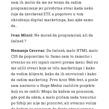
sam ih molio da me ne teraju da radim
programiranje jer prvobitna stvar kada neko
čuje da završavaš ETF, a pogotovo u tom
okruženju digital marketinga, kao ajde samo
da…
Ivan Minić:
Ne moraš da programiraš, ali da
čačneš ?
Nemanja Cerovac:
Da čačneš, malo HTML malo
CSS da popravimo to. Samo sam to zamolio i
stvarno su svi ispali carevi prema meni. Baš su
me učili stvari koje se tiču marketinga i kako
da vodim klijente, kako da ih servisiraš i kako
da radim marketing. Prvo kroz Web fest, a posle
sam nastavio u Huge Media različite projekte
koji su se radili. Mogu da kažem sa ponosom,
gde god da odem, a malo pričam sada trenutno
po Srbiji jer nije mi prioritet, ali stvarno volim
da kažem sa ponosom da dosta stvari vezano