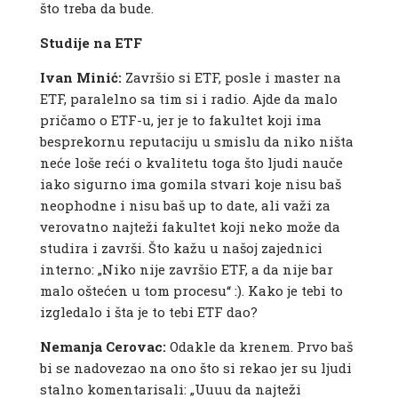
što treba da bude.
Studije na ETF
Ivan Minić:
Završio si ETF, posle i master na
ETF, paralelno sa tim si i radio. Ajde da malo
pričamo o ETF-u, jer je to fakultet koji ima
besprekornu reputaciju u smislu da niko ništa
neće loše reći o kvalitetu toga što ljudi nauče
iako sigurno ima gomila stvari koje nisu baš
neophodne i nisu baš up to date, ali važi za
verovatno najteži fakultet koji neko može da
studira i završi. Što kažu u našoj zajednici
interno: „Niko nije završio ETF, a da nije bar
malo oštećen u tom procesu“ :). Kako je tebi to
izgledalo i šta je to tebi ETF dao?
Nemanja Cerovac:
Odakle da krenem. Prvo baš
bi se nadovezao na ono što si rekao jer su ljudi
stalno komentarisali: „Uuuu da najteži