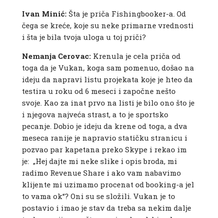
Ivan Minić:
Šta je priča Fishingbooker-a. Od
čega se kreće, koje su neke primarne vrednosti
i šta je bila tvoja uloga u toj priči?
Nemanja Cerovac:
Krenula je cela priča od
toga da je Vukan, koga sam pomenuo, došao na
ideju da napravi listu projekata koje je hteo da
testira u roku od 6 meseci i započne nešto
svoje. Kao za inat prvo na listi je bilo ono što je
i njegova najveća strast, a to je sportsko
pecanje. Dobio je ideju da krene od toga, a dva
meseca ranije je napravio statičku stranicu i
pozvao par kapetana preko Skype i rekao im
je: „Hej dajte mi neke slike i opis broda, mi
radimo Revenue Share i ako vam nabavimo
klijente mi uzimamo procenat od booking-a jel
to vama ok“? Oni su se složili. Vukan je to
postavio i imao je stav da treba sa nekim dalje