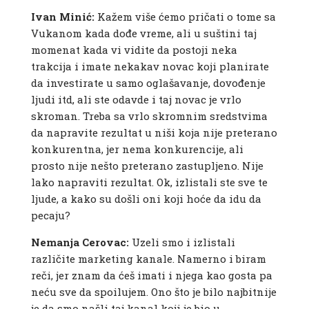
Ivan Minić:
Kažem više ćemo pričati o tome sa
Vukanom kada dođe vreme, ali u suštini taj
momenat kada vi vidite da postoji neka
trakcija i imate nekakav novac koji planirate
da investirate u samo oglašavanje, dovođenje
ljudi itd, ali ste odavde i taj novac je vrlo
skroman. Treba sa vrlo skromnim sredstvima
da napravite rezultat u niši koja nije preterano
konkurentna, jer nema konkurencije, ali
prosto nije nešto preterano zastupljeno. Nije
lako napraviti rezultat. Ok, izlistali ste sve te
ljude, a kako su došli oni koji hoće da idu da
pecaju?
Nemanja Cerovac:
Uzeli smo i izlistali
različite marketing kanale. Namerno i biram
reči, jer znam da ćeš imati i njega kao gosta pa
neću sve da spoilujem. Ono što je bilo najbitnije
je da smo našli taj kanal koji je bio u