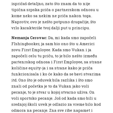
ispričaš detaljno, zato što znam da to nije
tipična srpska priča o partnerskom odnosu u
kome neko sa nekim ne priča nakon toga.
Naprotiv, ovo je nešto potpuno drugačije, što
vrlo karakteriše tvoj dalji put u principu.
Nemanja Cerovac:
Da, mi kada smo započeli
FIshingbooker, ja sam bio ono što u Americi
zovu First Employee. Kada smo Vukan i ja
započeli celu tu priču, to je bilo nešto između
partenrskog odnosa i First Employee, sa strane
količine equity-ja i sa strane kako je priča
funkcionisala i ko će kako da se bavi stvarima
itd. Ono što je oduvek bila razlika i što smo
znali od početka je to da Vukan jako voli
pecanje, to je stvar u kojoj stvarno uživa. On
voli sportsko pecanje. Još od kada smo bili u
srednjoj školi uvek je odlazio za vreme bilo kod
odmora na pecanje. Zna sve ribe napamet i