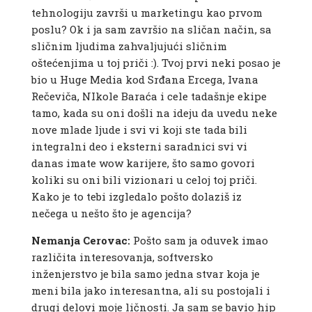
tehnologiju završi u marketingu kao prvom
poslu? Ok i ja sam završio na sličan način, sa
sličnim ljudima zahvaljujući sličnim
oštećenjima u toj priči :). Tvoj prvi neki posao je
bio u Huge Media kod Srđana Ercega, Ivana
Rečeviča, NIkole Baraća i cele tadašnje ekipe
tamo, kada su oni došli na ideju da uvedu neke
nove mlade ljude i svi vi koji ste tada bili
integralni deo i eksterni saradnici svi vi
danas imate wow karijere, što samo govori
koliki su oni bili vizionari u celoj toj priči.
Kako je to tebi izgledalo pošto dolaziš iz
nečega u nešto što je agencija?
Nemanja Cerovac:
Pošto sam ja oduvek imao
različita interesovanja, softversko
inženjerstvo je bila samo jedna stvar koja je
meni bila jako interesantna, ali su postojali i
drugi delovi moje ličnosti. Ja sam se bavio hip