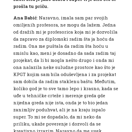
prošla tu priču.
Ana Babić
: Naravno, imala sam par svojih
omiljenih profesora, ne mogu da lažem. Jedna
od dražih mi je profesorica koja mi je dozvolila
da zapravo za diplomski radim šta ja hoću da
radim. Ona me puštala da radim šta hoću u
smislu kao, meni je dosadno da sada radim taj
projekat, da li bi mogla nešto drugo i onda mi
ona nalazila neke suludne prostore kao što je
KPGT kojim sam bila oduševljena i za projekat
sam dobila da radim staklenu baštu. Međutim,
koliko god je to sve tamo lepo i krasno, kada se
uđe u tehničke crteže i merenje greda gde
nijedna greda nije ista, onda je to bio jedan
zanimljiv poduhvat, ali je na kraju ispalo
super. To mi se dopadalo, da mi neko da
priliku, ukaže poverenje i dozvoli da se
kreativno izrazim. Naravno da me uvek