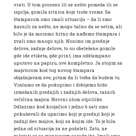
vrati. U tom procesu ili se nešto pomeša ili se
isprlja, gomila sitnica koje troše vreme. Sa
štamparom smo imali situaciju – da li smo
kasnili za nešto, ne mogu tačno da se setim, ali
bilo je da moramo hitno da nađemo štampara i
zvali smo mnogo njih. Nosimo im prednje
delove, zadnje delove, to su obelešene gomile
gde ide etiketa, gde print, ima odštampano
uputsvo na papiru, sve kompletno. Ja stojim sa
majstorom kod tog novog štampara
objašnjavam sve, pitam da li treba da budem tu.
Vraćamo se da pokupimo i dobijemo brdo
izmešanih prednjih i zadnjih delova, raznih
veličina majica. Nervni slom otprilike.
Odlazimo kod krojačice i jedno 6 sati smo
pokušavali da uparimo koji je prednji koji je
zadnji deo majice, koji sa kojim ide. To je bila
jedna od situacija za ne poželeti. Zato, ne
zaletati se sa menjanjem saradnika. Imali smo