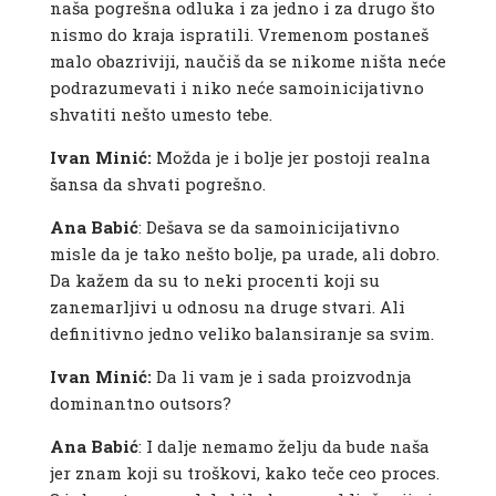
naša pogrešna odluka i za jedno i za drugo što
nismo do kraja ispratili. Vremenom postaneš
malo obazriviji, naučiš da se nikome ništa neće
podrazumevati i niko neće samoinicijativno
shvatiti nešto umesto tebe.
Ivan Minić:
Možda je i bolje jer postoji realna
šansa da shvati pogrešno.
Ana Babić
: Dešava se da samoinicijativno
misle da je tako nešto bolje, pa urade, ali dobro.
Da kažem da su to neki procenti koji su
zanemarljivi u odnosu na druge stvari. Ali
definitivno jedno veliko balansiranje sa svim.
Ivan Minić:
Da li vam je i sada proizvodnja
dominantno outsors?
Ana Babić
: I dalje nemamo želju da bude naša
jer znam koji su troškovi, kako teče ceo proces.