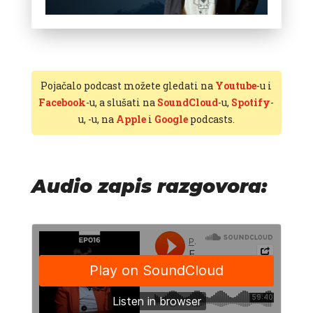
Pojačalo podcast možete gledati na
Youtube
-u i
Facebook
-u, a slušati na
SoundCloud
-u,
Spotify
-
u,
-u, na
Apple
i
Google
podcasts.
Audio zapis razgovora: