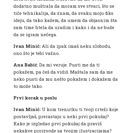
dodatno muštrala da moram sve stvari, što se
tiče tehnikalija, da znam, da svaku moju fiks
ideju, da tako kažem, da umem da objasnim šta
sam time htela da uradim i kako i da ne bude
da se igram nečega.
Ivan Minić:
Ali da ipak imaš neku slobodu,
ono što je tebi važno.
Ana Babić
: Da mi veruje. Pusti me da ti
pokažem, pa ćeš da vidiš. Maštala sam da me
neko pusti da mu nešto pokažem i dokažem da
to može tako.
Prvi korak u poslu
Ivan Minić:
U kom trenutku ti tvoji crteži koje
postavljaš, prerastaju u neki prvi pokušaj?
Kako je izgledao prvi pokušaj da praviš
nekakve proizvode sa tvojim ilustracijama?