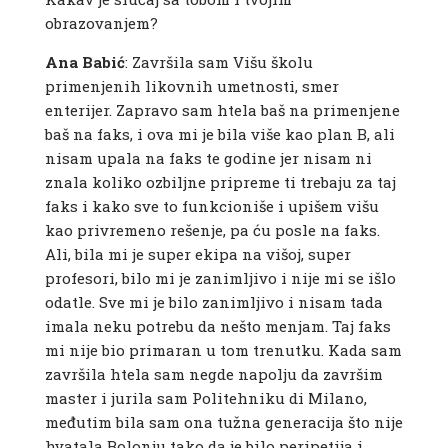
obrazovanjem?
Ana Babić
: Završila sam Višu školu
primenjenih likovnih umetnosti, smer
enterijer. Zapravo sam htela baš na primenjene
baš na faks, i ova mi je bila više kao plan B, ali
nisam upala na faks te godine jer nisam ni
znala koliko ozbiljne pripreme ti trebaju za taj
faks i kako sve to funkcioniše i upišem višu
kao privremeno rešenje, pa ću posle na faks.
Ali, bila mi je super ekipa na višoj, super
profesori, bilo mi je zanimljivo i nije mi se išlo
odatle. Sve mi je bilo zanimljivo i nisam tada
imala neku potrebu da nešto menjam. Taj faks
mi nije bio primaran u tom trenutku. Kada sam
završila htela sam negde napolju da završim
master i jurila sam Politehniku di Milano,
međutim bila sam ona tužna generacija što nije
hvatala Bolonju tako da je bilo peripetija i