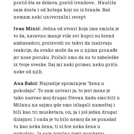
pratiš šta se dešava, pratiš trendove… Naučila
sam dosta i od kolega koji su iz branše. Baš
nemam neki univerzalni recept.
Ivan Minić:
Jedna od stvari koja ima smisla je
to da, naravno manje više svi kupci su brend
ambasadori, proizvodi su takvi da izazivaju
reakcije, da svako može da se u njima pronađe
jer nose poruku. Pričali smo da su to zabeleške
iz tvoje sveske. Daj mi neki primer, neku priču
neke od njih.
Ana Babić
: Najradije spominjem “žena u
pokušaju”. To sam ustvari ja, to jest mene je
tako nazvao moj drugar Stevan kada smo bili u
Milanu na sajmu gde smo izlagali nameštaj i
bili kao tri musketara, on, ja i još jedan drugar
dizajner. I onda je tu bilo nemoj da se ponašaš
tu kao neka žena, ti si bre neka žena u
pokušaju. Ja sam totalno treći musketar,