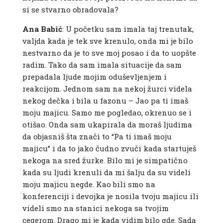
si se stvarno obradovala?
Ana Babić
: U početku sam imala taj trenutak,
valjda kada je tek sve krenulo, onda mi je bilo
nestvarno da je to sve moj posao i da to uopšte
radim. Tako da sam imala situacije da sam
prepadala ljude mojim oduševljenjem i
reakcijom. Jednom sam na nekoj žurci videla
nekog dečka i bila u fazonu – Jao pa ti imaš
moju majicu. Samo me pogledao, okrenuo se i
otišao. Onda sam ukapirala da moraš ljudima
da objasniš šta znači to “Pa ti imaš moju
majicu” i da to jako čudno zvuči kada startuješ
nekoga na sred žurke. Bilo mi je simpatično
kada su ljudi krenuli da mi šalju da su videli
moju majicu negde. Kao bili smo na
konferenciji i devojka je nosila tvoju majicu ili
videli smo na stanici nekoga sa tvojim
cegerom. Drago mi je kada vidim bilo gde. Sada