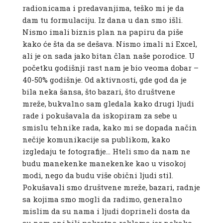
radionicama i predavanjima, teško mi je da
dam tu formulaciju. Iz dana u dan smo išli.
Nismo imali biznis plan na papiru da piše
kako će šta da se dešava. Nismo imali ni Excel,
ali je on sada jako bitan član naše porodice. U
početku godišnji rast nam je bio veoma dobar –
40-50% godišnje. Od aktivnosti, gde god da je
bila neka šansa, što bazari, što društvene
mreže, bukvalno sam gledala kako drugi ljudi
rade i pokušavala da iskopiram za sebe u
smislu tehnike rada, kako mi se dopada način
nečije komunikacije sa publikom, kako
izgledaju te fotografije… Hteli smo da nam ne
budu manekenke manekenke kao u visokoj
modi, nego da budu više obični ljudi stil.
Pokušavali smo društvene mreže, bazari, radnje
sa kojima smo mogli da radimo, generalno
mislim da su nama i ljudi doprineli dosta da