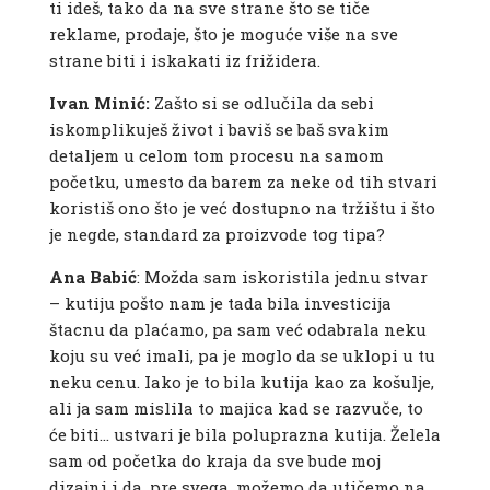
ti ideš, tako da na sve strane što se tiče
reklame, prodaje, što je moguće više na sve
strane biti i iskakati iz frižidera.
Ivan Minić:
Zašto si se odlučila da sebi
iskomplikuješ život i baviš se baš svakim
detaljem u celom tom procesu na samom
početku, umesto da barem za neke od tih stvari
koristiš ono što je već dostupno na tržištu i što
je negde, standard za proizvode tog tipa?
Ana Babić
: Možda sam iskoristila jednu stvar
– kutiju pošto nam je tada bila investicija
štacnu da plaćamo, pa sam već odabrala neku
koju su već imali, pa je moglo da se uklopi u tu
neku cenu. Iako je to bila kutija kao za košulje,
ali ja sam mislila to majica kad se razvuče, to
će biti… ustvari je bila poluprazna kutija. Želela
sam od početka do kraja da sve bude moj
dizajni i da, pre svega, možemo da utičemo na