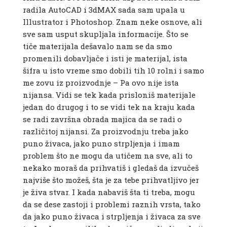
radila AutoCAD i 3dMAX sada sam upala u
Illustrator i Photoshop. Znam neke osnove, ali
sve sam usput skupljala informacije. Što se
tiče materijala dešavalo nam se da smo
promenili dobavljače i isti je materijal, ista
šifra u isto vreme smo dobili tih 10 rolni i samo
me zovu iz proizvodnje – Pa ovo nije ista
nijansa. Vidi se tek kada prisloniš materijale
jedan do drugog i to se vidi tek na kraju kada
se radi završna obrada majica da se radi o
različitoj nijansi. Za proizvodnju treba jako
puno živaca, jako puno strpljenja i imam
problem što ne mogu da utičem na sve, ali to
nekako moraš da prihvatiš i gledaš da izvučeš
najviše što možeš, šta je za tebe prihvatljivo jer
je živa stvar. I kada nabaviš šta ti treba, mogu
da se dese zastoji i problemi raznih vrsta, tako
da jako puno živaca i strpljenja i živaca za sve