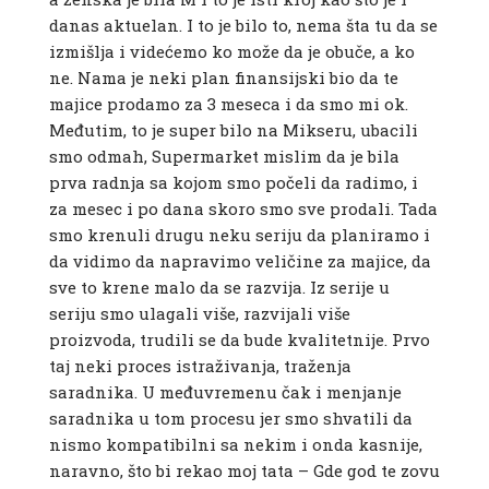
danas aktuelan. I to je bilo to, nema šta tu da se
izmišlja i videćemo ko može da je obuče, a ko
ne. Nama je neki plan finansijski bio da te
majice prodamo za 3 meseca i da smo mi ok.
Međutim, to je super bilo na Mikseru, ubacili
smo odmah, Supermarket mislim da je bila
prva radnja sa kojom smo počeli da radimo, i
za mesec i po dana skoro smo sve prodali. Tada
smo krenuli drugu neku seriju da planiramo i
da vidimo da napravimo veličine za majice, da
sve to krene malo da se razvija. Iz serije u
seriju smo ulagali više, razvijali više
proizvoda, trudili se da bude kvalitetnije. Prvo
taj neki proces istraživanja, traženja
saradnika. U međuvremenu čak i menjanje
saradnika u tom procesu jer smo shvatili da
nismo kompatibilni sa nekim i onda kasnije,
naravno, što bi rekao moj tata – Gde god te zovu