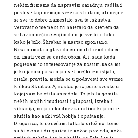
nekim firmama da napravim saradnju, radila i
poslove koji nemaju veze sa strukom, ali negde
se sve to dobro namestilo, sva ta iskustva.
Verovatno me ne bi ni nateralo da krenem da
se bavim nečim svojim da nije sve bilo tako
kako je bilo. Škrabac je nastao spontano.
Nisam imala u glavi da ću imati brend i da će
on imati veze sa garderobom. Ali, sada kada
pogledam to interesovanje za kostim, baka mi
je krojačica pa sam ja uvek nešto izmišljala,
crtala, pravila, možda se u podsvesti sve vreme
krčkao Škrabac. A, nastao je iz jedne sveske u
kojoj sam beležila anegdote. To je bila gomila
nekih mojih i mudrosti i gluposti, izreka i
situacija, moja neka dnevna rutina koja mi je
služila kao neki vid hobija i opuštanja.
Drugarica, to se sećam, fotkala crtež na kome
su bile ona i drugarica iz nekog provoda, neka