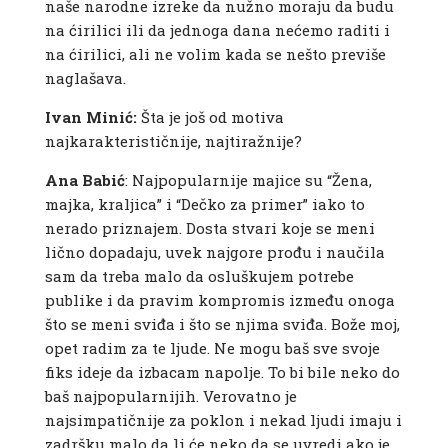
naše narodne izreke da nužno moraju da budu
na ćirilici ili da jednoga dana nećemo raditi i
na ćirilici, ali ne volim kada se nešto previše
naglašava.
Ivan Minić:
Šta je još od motiva
najkarakterističnije, najtiražnije?
Ana Babić
: Najpopularnije majice su “Žena,
majka, kraljica” i “Dečko za primer” iako to
nerado priznajem. Dosta stvari koje se meni
lično dopadaju, uvek najgore prođu i naučila
sam da treba malo da osluškujem potrebe
publike i da pravim kompromis između onoga
što se meni sviđa i što se njima sviđa. Bože moj,
opet radim za te ljude. Ne mogu baš sve svoje
fiks ideje da izbacam napolje. To bi bile neko do
baš najpopularnijih. Verovatno je
najsimpatičnije za poklon i nekad ljudi imaju i
zadršku malo da li će neko da se uvredi ako je