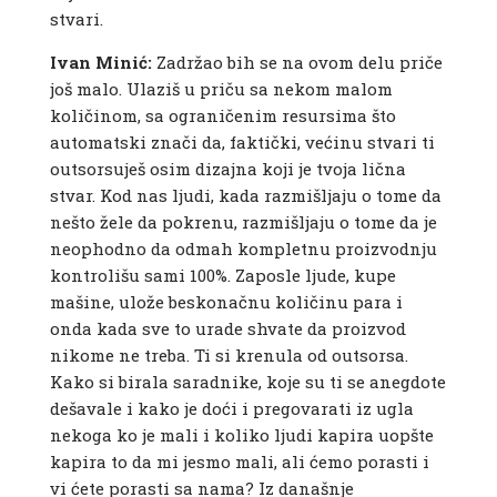
stvari.
Ivan Minić:
Zadržao bih se na ovom delu priče
još malo. Ulaziš u priču sa nekom malom
količinom, sa ograničenim resursima što
automatski znači da, faktički, većinu stvari ti
outsorsuješ osim dizajna koji je tvoja lična
stvar. Kod nas ljudi, kada razmišljaju o tome da
nešto žele da pokrenu, razmišljaju o tome da je
neophodno da odmah kompletnu proizvodnju
kontrolišu sami 100%. Zaposle ljude, kupe
mašine, ulože beskonačnu količinu para i
onda kada sve to urade shvate da proizvod
nikome ne treba. Ti si krenula od outsorsa.
Kako si birala saradnike, koje su ti se anegdote
dešavale i kako je doći i pregovarati iz ugla
nekoga ko je mali i koliko ljudi kapira uopšte
kapira to da mi jesmo mali, ali ćemo porasti i
vi ćete porasti sa nama? Iz današnje