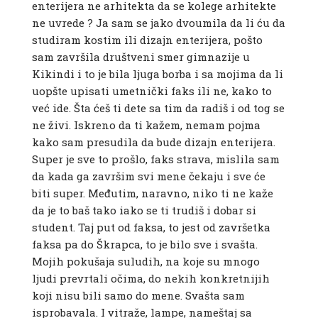
enterijera ne arhitekta da se kolege arhitekte
ne uvrede ? Ja sam se jako dvoumila da li ću da
studiram kostim ili dizajn enterijera, pošto
sam završila društveni smer gimnazije u
Kikindi i to je bila ljuga borba i sa mojima da li
uopšte upisati umetnički faks ili ne, kako to
već ide. Šta ćeš ti dete sa tim da radiš i od tog se
ne živi. Iskreno da ti kažem, nemam pojma
kako sam presudila da bude dizajn enterijera.
Super je sve to prošlo, faks strava, mislila sam
da kada ga završim svi mene čekaju i sve će
biti super. Međutim, naravno, niko ti ne kaže
da je to baš tako iako se ti trudiš i dobar si
student. Taj put od faksa, to jest od završetka
faksa pa do Škrapca, to je bilo sve i svašta.
Mojih pokušaja suludih, na koje su mnogo
ljudi prevrtali očima, do nekih konkretnijih
koji nisu bili samo do mene. Svašta sam
isprobavala. I vitraže, lampe, nameštaj sa