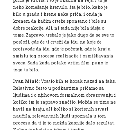
priča je tu bila, i to je okačila na Fejs. I tu je
neko komešanje krenulo, šta je bilo, kako je
bilo u gradu i krene neka priča, i onda ja
krenem da kačim crteže spontano i bile su
dobre reakcije. Ali, ni tada nije bila ideja o
tome. Zapravo, trebalo je jako dugo da se sve to
posloži, gde će ti crteži da idu, na koje će
proizvode da idu, gde je početak, gde je kraj u
smislu tog procesa realizacije i osmišljavanja
svega. Sada kada polako vrtim film, puno je
toga tu bilo.
Ivan Minić:
Vratio bih te korak nazad na faks.
Relativno često u podkastima pričamo sa
ljudima i o njihovom formalnom obrazovanju i
koliko im je zapravo značilo. Možda se time ne
baviš na kraju, ali koliko si korisnih stvari
naučila, relevantnih ljudi upoznala u tom
procesu da ti je to možda kasnije dalo rezultat.
Kakav je slučaj sa tobom i tvojim