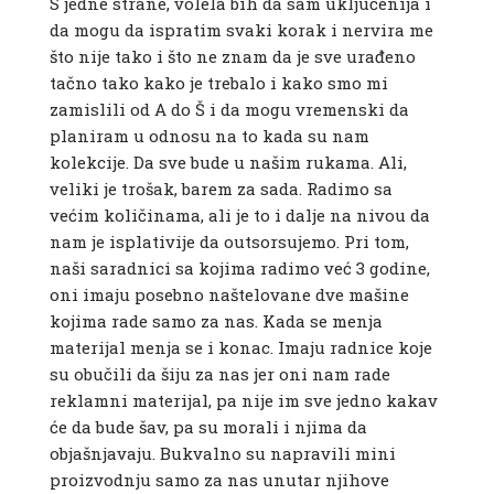
S jedne strane, volela bih da sam uključenija i
da mogu da ispratim svaki korak i nervira me
što nije tako i što ne znam da je sve urađeno
tačno tako kako je trebalo i kako smo mi
zamislili od A do Š i da mogu vremenski da
planiram u odnosu na to kada su nam
kolekcije. Da sve bude u našim rukama. Ali,
veliki je trošak, barem za sada. Radimo sa
većim količinama, ali je to i dalje na nivou da
nam je isplativije da outsorsujemo. Pri tom,
naši saradnici sa kojima radimo već 3 godine,
oni imaju posebno naštelovane dve mašine
kojima rade samo za nas. Kada se menja
materijal menja se i konac. Imaju radnice koje
su obučili da šiju za nas jer oni nam rade
reklamni materijal, pa nije im sve jedno kakav
će da bude šav, pa su morali i njima da
objašnjavaju. Bukvalno su napravili mini
proizvodnju samo za nas unutar njihove