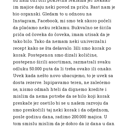
su nam oni bili pokretna reklama jer nekako
im majice daju neki povod za priču. Rast nam je
bio organski. Gledam to u odnosu na
Instagram, Facebook, mi smo tek skoro počeli
da plaćamo neku reklamu. Bukvalno se širila
priča od čoveka do čoveka, imam utisak da je
tako bilo. Tako da nemam neki univerzalni
recept kako se šta dešavalo. Išli smo korak po
korak. Postepenon smo dizali količine,
postepeno širili asortiman, razmatrali svaku
odluku 50.000 puta da li treba ovako ili onako.
Uvek kada nešto novo ubacujemo, to je uvek sa
dosta rezerve. Ispipavamo teren, ne zalećemo
se, nismo odmah hteli da dignemo kredite i
mislim da nema potrebe da se bilo koji korak
preskače jer osetilo bi se u našem razvoju da
smo preskočili taj neki korak i da odjednom,
posle godinu dana, radimo 200.000 majica. U
tom smislu mislim da je dobro da iz dana u dan