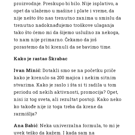
proizvodnje. Preskupo bi bilo. Nije isplativo, a
opet da ulažemo u mašine i plate i vreme, da
nije nešto što nas trenutno zanima u smislu da
trenutno nadoknađujemo troškove ulaganja
tako što ćemo mi da šijemo uslužno za nekoga,
to nam nije primarno. Čekamo da još
porastemo da bi krenuli da se bavimo time.
Kako je rastao Škrabac
Ivan Minić:
Dotakli smo se na početku priče
kako je krenulo sa 200 majica i nekim sitnim
stvarima. Kako je raslo i šta si ti radila u tom
periodu od nekih aktivnosti, promocija? Opet,
nisi iz tog sveta, ali rezultat postoji. Kako neko
ko takođe nije iz toga treba da krene da
razmišlja?
Ana Babić
: Neka univerzalna formula, to mi je
uvek teško da kažem. I kada sam na