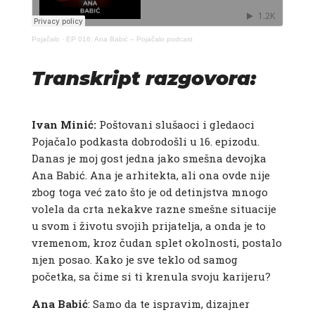
Pojačalo
·
EP 016: Ana Babić – Pojačalo podcast
Transkript razgovora:
Ivan Minić:
Poštovani slušaoci i gledaoci
Pojačalo podkasta dobrodošli u 16. epizodu.
Danas je moj gost jedna jako smešna devojka
Ana Babić. Ana je arhitekta, ali ona ovde nije
zbog toga već zato što je od detinjstva mnogo
volela da crta nekakve razne smešne situacije
u svom i životu svojih prijatelja, a onda je to
vremenom, kroz čudan splet okolnosti, postalo
njen posao. Kako je sve teklo od samog
početka, sa čime si ti krenula svoju karijeru?
Ana Babić
: Samo da te ispravim, dizajner