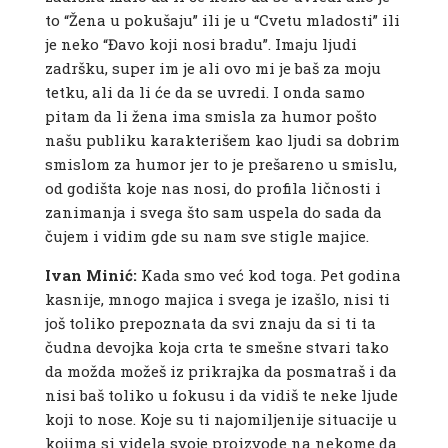
to “Žena u pokušaju” ili je u “Cvetu mladosti” ili
je neko “Đavo koji nosi bradu”. Imaju ljudi
zadršku, super im je ali ovo mi je baš za moju
tetku, ali da li će da se uvredi. I onda samo
pitam da li žena ima smisla za humor pošto
našu publiku karakterišem kao ljudi sa dobrim
smislom za humor jer to je prešareno u smislu,
od godišta koje nas nosi, do profila ličnosti i
zanimanja i svega što sam uspela do sada da
čujem i vidim gde su nam sve stigle majice.
Ivan Minić:
Kada smo već kod toga. Pet godina
kasnije, mnogo majica i svega je izašlo, nisi ti
još toliko prepoznata da svi znaju da si ti ta
čudna devojka koja crta te smešne stvari tako
da možda možeš iz prikrajka da posmatraš i da
nisi baš toliko u fokusu i da vidiš te neke ljude
koji to nose. Koje su ti najomiljenije situacije u
kojima si videla svoje proizvode na nekome da