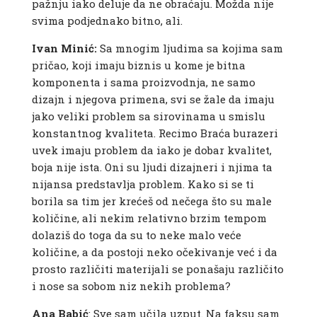
pažnju iako deluje da ne obraćaju. Možda nije
svima podjednako bitno, ali.
Ivan Minić:
Sa mnogim ljudima sa kojima sam
pričao, koji imaju biznis u kome je bitna
komponenta i sama proizvodnja, ne samo
dizajn i njegova primena, svi se žale da imaju
jako veliki problem sa sirovinama u smislu
konstantnog kvaliteta. Recimo Braća burazeri
uvek imaju problem da iako je dobar kvalitet,
boja nije ista. Oni su ljudi dizajneri i njima ta
nijansa predstavlja problem. Kako si se ti
borila sa tim jer krećeš od nečega što su male
količine, ali nekim relativno brzim tempom
dolaziš do toga da su to neke malo veće
količine, a da postoji neko očekivanje već i da
prosto različiti materijali se ponašaju različito
i nose sa sobom niz nekih problema?
Ana Babić
: Sve sam učila uzput. Na faksu sam