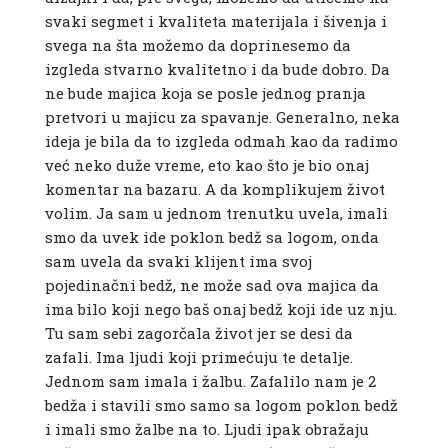
svaki segmet i kvaliteta materijala i šivenja i
svega na šta možemo da doprinesemo da
izgleda stvarno kvalitetno i da bude dobro. Da
ne bude majica koja se posle jednog pranja
pretvori u majicu za spavanje. Generalno, neka
ideja je bila da to izgleda odmah kao da radimo
već neko duže vreme, eto kao što je bio onaj
komentar na bazaru. A da komplikujem život
volim. Ja sam u jednom trenutku uvela, imali
smo da uvek ide poklon bedž sa logom, onda
sam uvela da svaki klijent ima svoj
pojedinačni bedž, ne može sad ova majica da
ima bilo koji nego baš onaj bedž koji ide uz nju.
Tu sam sebi zagorčala život jer se desi da
zafali. Ima ljudi koji primećuju te detalje.
Jednom sam imala i žalbu. Zafalilo nam je 2
bedža i stavili smo samo sa logom poklon bedž
i imali smo žalbe na to. Ljudi ipak obražaju