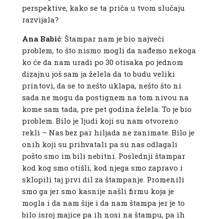
perspektive, kako se ta priča u tvom slučaju
razvijala?
Ana Babić
: Štampar nam je bio najveći
problem, to što nismo mogli da nađemo nekoga
ko će da nam uradi po 30 otisaka po jednom
dizajnu još sam ja želela da to budu veliki
printovi, da se to nešto uklapa, nešto što ni
sada ne mogu da postignem na tom nivou na
kome sam tada, pre pet godina želela. To je bio
problem. Bilo je ljudi koji su nam otvoreno
rekli – Nas bez par hiljada ne zanimate. Bilo je
onih koji su prihvatali pa su nas odlagali
pošto smo im bili nebitni. Poslednji štampar
kod kog smo otišli, kod njega smo zapravo i
sklopili taj prvi dil za štampanje. Promenili
smo ga jer smo kasnije našli firmu koja je
mogla i da nam šije i da nam štampa jer je to
bilo isroj majice pa ih nosi na štampu, pa ih