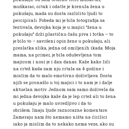
muškarac, ortak i odatle je krenula žena u
pokušaju, mada su dosta različito ljudi to
percipirali. Pobeda mi je bila fotografija sa
festivala, devojka koja je u majici “žena u
pokušaju” drži plastičnu čašu piva i fotka – to
je bilo to – savršeni opis žene u pokušaju, ali
preslatka slika, jedna od omiljenih ikada. Moja
mama, na primer, je bila oduševljena tom
majicom i nosi je i dan danas. Kaže kako liči
na crtež kada sam nju crtala sa 4 godine i
mislim da to malo emotivno doživljava. Dosta
njih se pronašlo u toj majici i to nam je i dalje
aktuelan motiv. Jednom sam samo doživela da
mi jedna devojka kaže da je lep crtež ali to žena
u pokušaju je malo uvredljivo i da to
obrišem. Imaju ljude raznorazne komentare.
Zameraju nam što nemamo ništa na ćirilici
iako ja mislim da to nekako nema veze, ako su