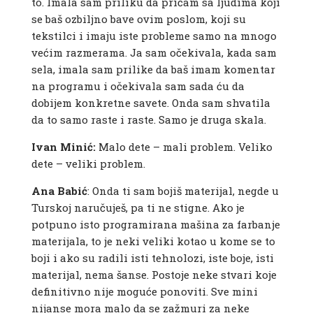
to. Imala sam priliku da pričam sa ljudima koji
se baš ozbiljno bave ovim poslom, koji su
tekstilci i imaju iste probleme samo na mnogo
većim razmerama. Ja sam očekivala, kada sam
sela, imala sam prilike da baš imam komentar
na programu i očekivala sam sada ću da
dobijem konkretne savete. Onda sam shvatila
da to samo raste i raste. Samo je druga skala.
Ivan Minić:
Malo dete – mali problem. Veliko
dete – veliki problem.
Ana Babić
: Onda ti sam bojiš materijal, negde u
Turskoj naručuješ, pa ti ne stigne. Ako je
potpuno isto programirana mašina za farbanje
materijala, to je neki veliki kotao u kome se to
boji i ako su radili isti tehnolozi, iste boje, isti
materijal, nema šanse. Postoje neke stvari koje
definitivno nije moguće ponoviti. Sve mini
nijanse mora malo da se zažmuri za neke