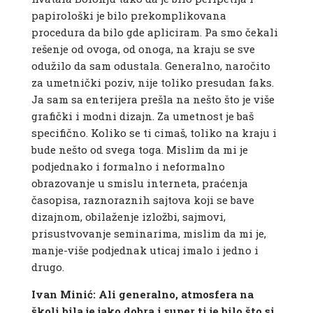
papirološki je bilo prekomplikovana
procedura da bilo gde apliciram. Pa smo čekali
rešenje od ovoga, od onoga, na kraju se sve
odužilo da sam odustala. Generalno, naročito
za umetnički poziv, nije toliko presudan faks.
Ja sam sa enterijera prešla na nešto što je više
grafički i modni dizajn. Za umetnost je baš
specifično. Koliko se ti cimaš, toliko na kraju i
bude nešto od svega toga. Mislim da mi je
podjednako i formalno i neformalno
obrazovanje u smislu interneta, praćenja
časopisa, raznoraznih sajtova koji se bave
dizajnom, obilaženje izložbi, sajmovi,
prisustvovanje seminarima, mislim da mi je,
manje-više podjednak uticaj imalo i jedno i
drugo.
Ivan Minić: Ali generalno, atmosfera na
školi bila je jako dobra i super ti je bilo što si