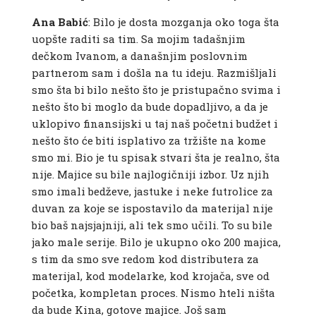
Ana Babić
: Bilo je dosta mozganja oko toga šta
uopšte raditi sa tim. Sa mojim tadašnjim
dečkom Ivanom, a današnjim poslovnim
partnerom sam i došla na tu ideju. Razmišljali
smo šta bi bilo nešto što je pristupačno svima i
nešto što bi moglo da bude dopadljivo, a da je
uklopivo finansijski u taj naš početni budžet i
nešto što će biti isplativo za tržište na kome
smo mi. Bio je tu spisak stvari šta je realno, šta
nije. Majice su bile najlogičniji izbor. Uz njih
smo imali bedževe, jastuke i neke futrolice za
duvan za koje se ispostavilo da materijal nije
bio baš najsjajniji, ali tek smo učili. To su bile
jako male serije. Bilo je ukupno oko 200 majica,
s tim da smo sve redom kod distributera za
materijal, kod modelarke, kod krojača, sve od
početka, kompletan proces. Nismo hteli ništa
da bude Kina, gotove majice. Još sam