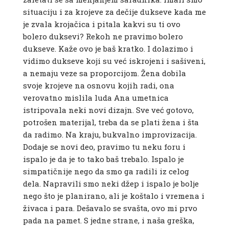
situaciju i za krojeve za dečije dukseve kada me
je zvala krojačica i pitala kakvi su ti ovo
bolero duksevi? Rekoh ne pravimo bolero
dukseve. Kaže ovo je baš kratko. I dolazimo i
vidimo dukseve koji su već iskrojeni i sašiveni,
a nemaju veze sa proporcijom. Žena dobila
svoje krojeve na osnovu kojih radi, ona
verovatno mislila luda Ana umetnica
istripovala neki novi dizajn. Sve već gotovo,
potrošen materijal, treba da se plati žena i šta
da radimo. Na kraju, bukvalno improvizacija.
Dodaje se novi deo, pravimo tu neku foru i
ispalo je da je to tako baš trebalo. Ispalo je
simpatičnije nego da smo ga radili iz celog
dela. Napravili smo neki džep i ispalo je bolje
nego što je planirano, ali je koštalo i vremena i
živaca i para. Dešavalo se svašta, ovo mi prvo
pada na pamet. S jedne strane, i naša greška,