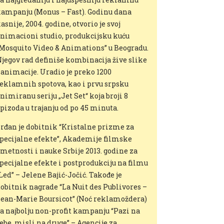
ampanju (Monus – Fast). Godinu dana
asnije, 2004. godine, otvorio je svoj
nimacioni studio, produkcijsku kuću
Mosquito Video & Animations” u Beogradu.
jegov rad definiše kombinacija žive slike
 animacije. Uradio je preko 1200
eklamnih spotova, kao i prvu srpsku
nimiranu seriju „Jet Set“ koja broji 8
pizoda u trajanju od po 45 minuta.
rđan je dobitnik “Kristalne prizme za
pecijalne efekte”, Akademije filmske
metnosti i nauke Srbije 2013. godine za
pecijalne efekte i postprodukciju na filmu
Led” – Jelene Bajić-Jočić. Takođe je
obitnik nagrade “La Nuit des Publivores –
ean-Marie Boursicot” (Noć reklamoždera)
a najbolju non-profit kampanju “Pazi na
ebe, misli na druge” – Agencije za