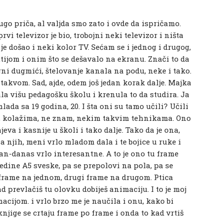
ugo priča, al valjda smo zato i ovde da ispričamo.
rvi televizor je bio, trobojni neki televizor i ništa
je došao i neki kolor TV. Sećam se i jednog i drugog,
tijom i onim što se dešavalo na ekranu. Znači to da
i dugmići, štelovanje kanala na podu, neke i tako.
 takvom. Sad, ajde, odem još jedan korak dalje. Majka
ala višu pedagošku školu i krenula to da studira. Ja
ada sa 19 godina, 20. I šta oni su tamo učili? Učili
a, kolažima, ne znam, nekim takvim tehnikama. Ono
jeva i kasnije u školi i tako dalje. Tako da je ona,
a njih, meni vrlo mladom dala i te bojice u ruke i
n-danas vrlo interesantne. A to je ono tu frame
redine A5 sveske, pa se prepolovi na pola, pa se
 frame na jednom, drugi frame na drugom. Ptica
 prevlačiš tu olovku dobiješ animaciju. I to je moj
acijom. i vrlo brzo me je naučila i onu, kako bi
njige se crtaju frame po frame i onda to kad vrtiš