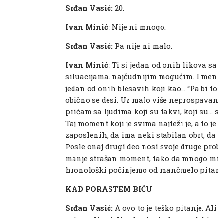
Srđan Vasić:
20.
Ivan Minić:
Nije ni mnogo.
Srđan Vasić:
Pa nije ni malo.
Ivan Minić:
Ti si jedan od onih likova s
situacijama, najčudnijim mogućim. I meni 
jedan od onih blesavih koji kao… “Pa bi t
obično se desi. Uz malo više neprospavanih
pričam sa ljudima koji su takvi, koji su…
Taj moment koji je svima najteži je, a to j
zaposlenih, da ima neki stabilan obrt, da i
Posle onaj drugi deo nosi svoje druge pro
manje strašan moment, tako da mnogo mi j
hronološki počinjemo od mančmelo pitanja
KAD PORASTEM BIĆU
Srđan Vasić:
A ovo to je teško pitanje. A