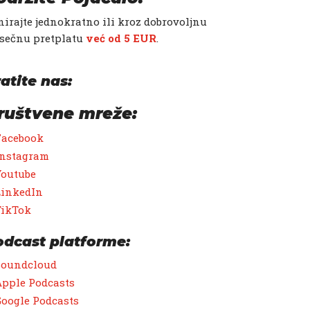
irajte jednokratno ili kroz dobrovoljnu
sečnu pretplatu
već od 5 EUR
.
atite nas:
ruštvene mreže:
Facebook
Instagram
Youtube
LinkedIn
TikTok
odcast platforme:
Soundcloud
pple Podcasts
oogle Podcasts