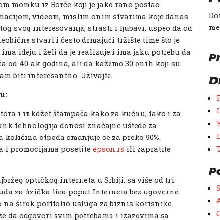
dnom momku iz Borče koji je jako rano postao
Don
imacijom, videom, mislim onim stvarima koje danas
me
tog svog interesovanja, strasti i ljubavi, uspeo da od
eobične stvari i često drmajući tržište time što je
ima ideju i želi da je realizuje i ima jaku potrebu da
Pr
iča od 40-ak godina, ali da kažemo 30 onih koji su
am biti interesantno. Uživajte.
D
u:
ktora i inkdžet štampača kako za kućnu, tako i za
ank tehnologija donosi značajne uštede za
 a količina otpada smanjuje se za preko 90%.
a i promocijama posetite
epson.rs
ili zapratite
P
bržeg optičkog interneta u Srbiji, sa više od tri
uda za fizička lica poput Interneta bez ugovorne
A
na širok portfolio usluga za biznis korisnike.
G
že da odgovori svim potrebama i izazovima sa