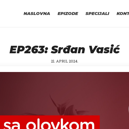
NASLOVNA
EPIZODE
SPECIJALI
KON
EP263: Srđan Vasić
21. APRIL 2024.