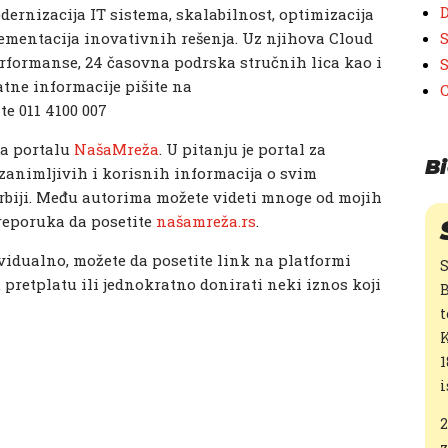
D
dernizacija IT sistema, skalabilnost, optimizacija
lementacija inovativnih rešenja. Uz njihova Cloud
S
formanse, 24 časovna podrska stručnih lica kao i
S
tne informacije pišite na
te 011 4100 007
na portalu
NašaMreža
. U pitanju je portal za
Bi
animljivih i korisnih informacija o svim
rbiji. Među autorima možete videti mnoge od mojih
preporuka da posetite
našamreža.rs
.
dividualno, možete da posetite link na platformi
S
pretplatu ili jednokratno donirati neki iznos koji
B
t
K
1
i
2
z