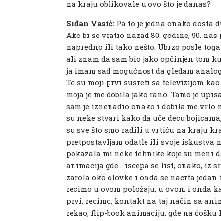
na kraju oblikovale u ovo što je danas?
Srđan Vasić:
Pa to je jedna onako dosta d
Ako bi se vratio nazad 80. godine, 90. nas p
napredno ili tako nešto. Ubrzo posle toga 
ali znam da sam bio jako opčinjen tom ku
ja imam sad mogućnost da gledam analogn
To su moji prvi susreti sa televizijom kao
moja je me dobila jako rano. Tamo je upis
sam je iznenadio onako i dobila me vrlo ml
su neke stvari kako da uče decu bojicam
su sve što smo radili u vrtiću na kraju kra
pretpostavljam odatle ili svoje iskustva n
pokazala mi neke tehnike koje su meni da
animacija gde… iscepa se list, onako, iz s
zarola oko olovke i onda se nacrta jedan
recimo u ovom položaju, u ovom i onda kad
prvi, recimo, kontakt na taj način sa anim
rekao, flip-book animaciju, gde na ćošku k