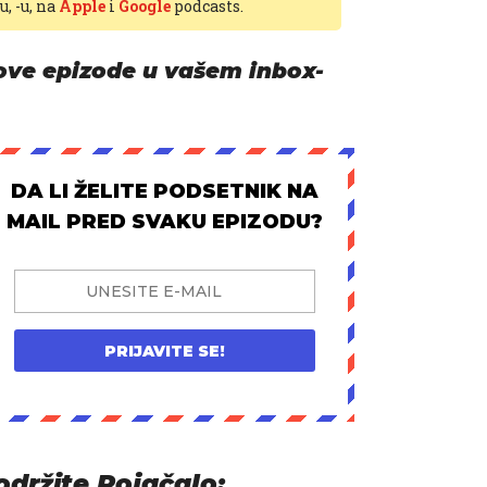
-u,
-u, na
Apple
i
Google
podcasts.
ove epizode u vašem inbox-
DA LI ŽELITE PODSETNIK NA
MAIL PRED SVAKU EPIZODU?
PRIJAVITE SE!
održite Pojačalo: