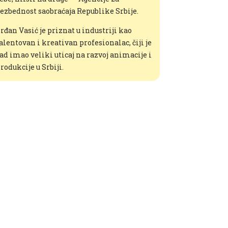
ezbednost saobraćaja Republike Srbije.
rđan Vasić je priznat u industriji kao
alentovan i kreativan profesionalac, čiji je
ad imao veliki uticaj na razvoj animacije i
rodukcije u Srbiji.