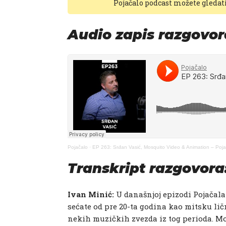
Pojačalo podcast možete gledat
Audio zapis razgovor
Pojačalo
·
EP 263: Srđan Vasić, Mosquito Video & Animation – Poj
Transkript razgovora
Ivan Minić:​
U današnjoj epizodi Pojačala
sećate od pre 20-ta godina kao mitsku li
nekih muzičkih zvezda iz tog perioda. Mo