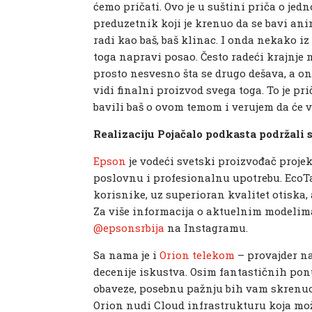
ćemo pričati. Ovo je u suštini priča o je
preduzetnik koji je krenuo da se bavi an
radi kao baš, baš klinac. I onda nekako iz 
toga napravi posao. Često radeći krajnje n
prosto nesvesno šta se drugo dešava, a on 
vidi finalni proizvod svega toga. To je pr
bavili baš o ovom temom i verujem da će v
Realizaciju Pojačalo podkasta podržali s
Epson
je vodeći svetski proizvođač proje
poslovnu i profesionalnu upotrebu. EcoT
korisnike, uz superioran kvalitet otiska,
Za više informacija o aktuelnim modelim
@epsonsrbija
na Instagramu.
Sa nama je i
Orion telekom
– provajder naj
decenije iskustva. Osim fantastičnih pon
obaveze, posebnu pažnju bih vam skrenuo 
Orion nudi Cloud infrastrukturu koja mo