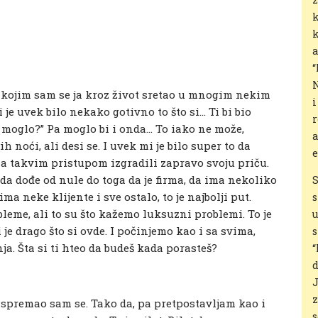
k
k
a
“
N
a kojim sam se ja kroz život sretao u mnogim nekim
i
je uvek bilo nekako gotivno to što si… Ti bi bio
r
o moglo?” Pa moglo bi i onda… To iako ne može,
a
 noći, ali desi se. I uvek mi je bilo super to da
e
 sa takvim pristupom izgradili zapravo svoju priču.
e da dođe od nule do toga da je firma, da ima nekoliko
S
ma neke klijente i sve ostalo, to je najbolji put.
s
bleme, ali to su što kažemo luksuzni problemi. To je
u
e drago što si ovde. I počinjemo kao i sa svima,
s
. Šta si ti hteo da budeš kada porasteš?
“
d
J
z
li spremao sam se. Tako da, pa pretpostavljam kao i
s