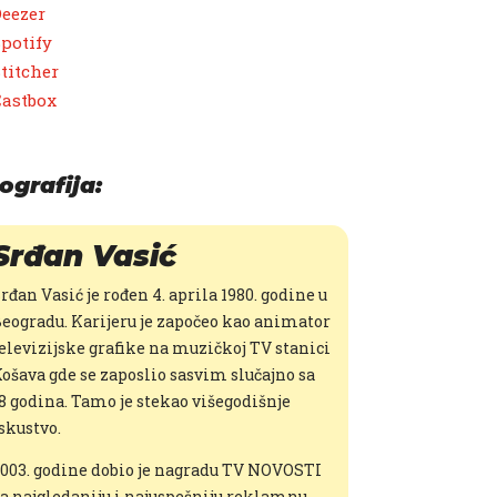
eezer
potify
titcher
Castbox
ografija:
Srđan Vasić
rđan Vasić je rođen 4. aprila 1980. godine u
eogradu. Karijeru je započeo kao animator
elevizijske grafike na muzičkoj TV stanici
ošava gde se zaposlio sasvim slučajno sa
8 godina. Tamo je stekao višegodišnje
skustvo.
003. godine dobio je nagradu TV NOVOSTI
a najgledaniju i najuspešniju reklamnu