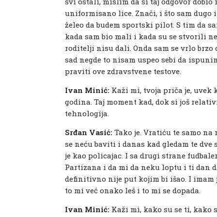
svi ostali, mislim da si taj odgovor dobio 
uniformisano lice. Znači, i što sam dugo i
želeo da budem sportski pilot. S tim da s
kada sam bio mali i kada su se stvorili n
roditelji nisu dali. Onda sam se vrlo brzo
sad negde to nisam uspeo sebi da ispuni
praviti ove zdravstvene testove.
Ivan Minić:
Kaži mi, tvoja priča je, uve
godina. Taj moment kad, dok si još relati
tehnologija.
Srđan Vasić:
Tako je. Vratiću te samo n
se neću baviti i danas kad gledam te dve s
je kao policajac. I sa drugi strane fudbal
Partizana i da mi da neku loptu i ti dan d
definitivno nije put kojim bi išao. I ima
to mi već onako leš i to mi se dopada.
Ivan Minić:
Kaži mi, kako su se ti, kako 