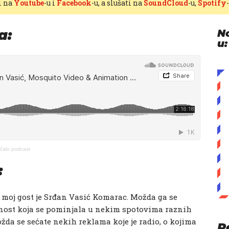
i na
Youtube
-u i
Facebook
-u, a slušati na
SoundCloud
-u,
Spotify
a:
N
u:
ačalo podcast
:
 moj gost je Srđan Vasić Komarac. Možda ga se
čnost koja se pominjala u nekim spotovima raznih
žda se sećate nekih reklama koje je radio, o kojima
P