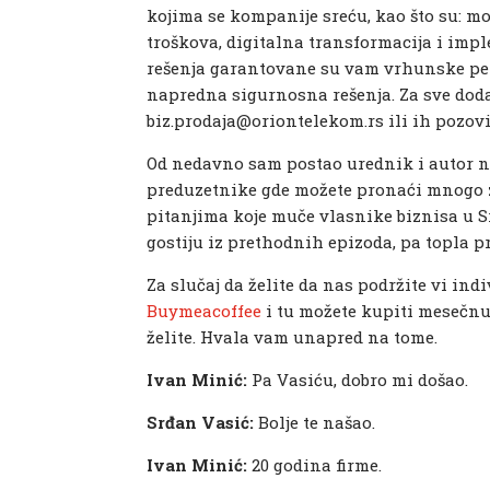
kojima se kompanije sreću, kao što su: mo
troškova, digitalna transformacija i imp
rešenja garantovane su vam vrhunske per
napredna sigurnosna rešenja. Za sve doda
biz.prodaja@oriontelekom.rs ili ih pozovi
Od nedavno sam postao urednik i autor 
preduzetnike gde možete pronaći mnogo z
pitanjima koje muče vlasnike biznisa u S
gostiju iz prethodnih epizoda, pa topla 
Za slučaj da želite da nas podržite vi in
Buymeacoffee
i tu možete kupiti mesečnu 
želite. Hvala vam unapred na tome.
Ivan Minić:
Pa Vasiću, dobro mi došao.
Srđan Vasić:
Bolje te našao.
Ivan Minić:
20 godina firme.