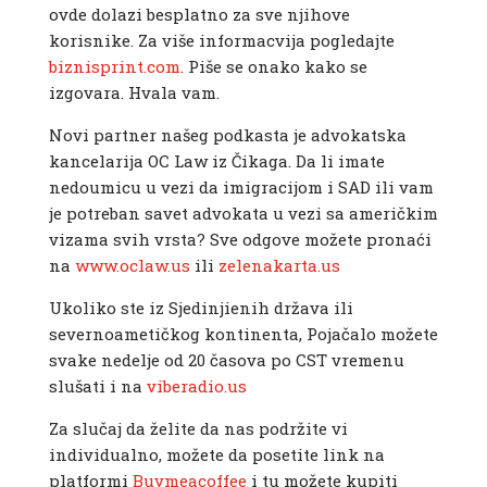
ovde dolazi besplatno za sve njihove
korisnike. Za više informacvija pogledajte
biznisprint.com
. Piše se onako kako se
izgovara. Hvala vam.
Novi partner našeg podkasta je advokatska
kancelarija OC Law iz Čikaga. Da li imate
nedoumicu u vezi da imigracijom i SAD ili vam
je potreban savet advokata u vezi sa američkim
vizama svih vrsta? Sve odgove možete pronaći
na
www.oclaw.us
ili
zelenakarta.us
Ukoliko ste iz Sjedinjienih država ili
severnoametičkog kontinenta, Pojačalo možete
svake nedelje od 20 časova po CST vremenu
slušati i na
viberadio.us
Za slučaj da želite da nas podržite vi
individualno, možete da posetite link na
platformi
Buymeacoffee
i tu možete kupiti