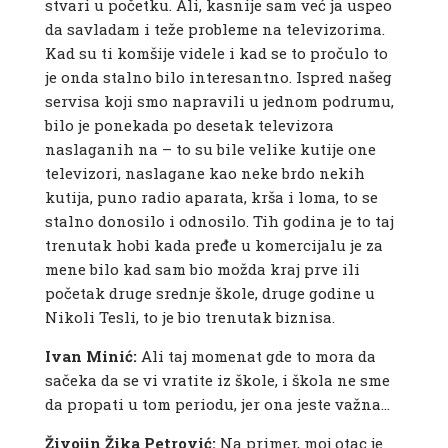
stvari u početku. Ali, kasnije sam već ja uspeo
da savladam i teže probleme na televizorima.
Kad su ti komšije videle i kad se to pročulo to
je onda stalno bilo interesantno. Ispred našeg
servisa koji smo napravili u jednom podrumu,
bilo je ponekada po desetak televizora
naslaganih na – to su bile velike kutije one
televizori, naslagane kao neke brdo nekih
kutija, puno radio aparata, krša i loma, to se
stalno donosilo i odnosilo. Tih godina je to taj
trenutak hobi kada pređe u komercijalu je za
mene bilo kad sam bio možda kraj prve ili
početak druge srednje škole, druge godine u
Nikoli Tesli, to je bio trenutak biznisa.
Ivan Minić:
Ali taj momenat gde to mora da
sačeka da se vi vratite iz škole, i škola ne sme
da propati u tom periodu, jer ona jeste važna…
Živojin Žika Petrović:
Na primer, moj otac je