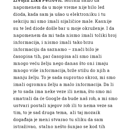
Živojin Žika Petrović:
Moram samo da
napomenem da u moje vreme nije bilo led
dioda, kada sam ja ušao u elektroniku i tu
sekciju mi smo imali sijaličice male. Kasnije
su te led diode došle bar u moje okruženje. I da
napomenem da mi tada nismo imali toliki broj
informacija, i nismo imali tako brzu
informaciju da saznamo – znači bilo je
časopisa tih, par časopisa ali smo imali
mnogo veću želju nego danas što oni imaju
mnogo više informacija, brže stižu do njih a
manju želju. To je sada suprotno skroz, mi smo
imali ogromnu želju a malo informacija. Da li
je to sada ima neke veze ili nema, što smo mi
smatrali da će Google da bude naš rob, a mi smo
ustvari postali njegov rob ili to nema veze sa
tim, to je sad druga tema, ali taj mozaik
događaja je meni stvarao tu sliku da sam
istraživao, stalno nešto šunjao se kod tih