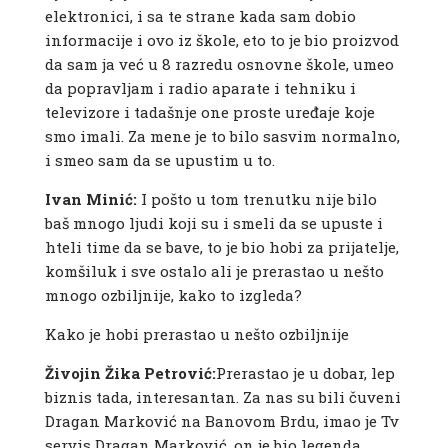
elektronici, i sa te strane kada sam dobio
informacije i ovo iz škole, eto to je bio proizvod
da sam ja već u 8 razredu osnovne škole, umeo
da popravljam i radio aparate i tehniku i
televizore i tadašnje one proste uređaje koje
smo imali. Za mene je to bilo sasvim normalno,
i smeo sam da se upustim u to.
Ivan Minić:
I pošto u tom trenutku nije bilo
baš mnogo ljudi koji su i smeli da se upuste i
hteli time da se bave, to je bio hobi za prijatelje,
komšiluk i sve ostalo ali je prerastao u nešto
mnogo ozbiljnije, kako to izgleda?
Kako je hobi prerastao u nešto ozbiljnije
Živojin Žika Petrović:
Prerastao je u dobar, lep
biznis tada, interesantan. Za nas su bili čuveni
Dragan Marković na Banovom Brdu, imao je Tv
servis Dragan Marković, on je bio legenda.