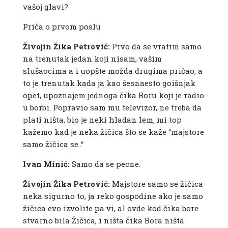
vašoj glavi?
Priča o prvom poslu
Živojin Žika Petrović:
Prvo da se vratim samo
na trenutak jedan koji nisam, vašim
slušaocima a i uopšte možda drugima pričao, a
to je trenutak kada ja kao šesnaesto goišnjak
opet, upoznajem jednoga čika Boru koji je radio
u borbi. Popravio sam mu televizor, ne treba da
plati ništa, bio je neki hladan lem, mi top
kažemo kad je neka žičica što se kaže “majstore
samo žičica se..“
Ivan Minić:
Samo da se pecne.
Živojin Žika Petrović:
Majstore samo se žičica
neka sigurno to, ja reko gospodine ako je samo
žičica evo izvolite pa vi, al ovde kod čika bore
stvarno bila Žičica, i ništa čika Bora ništa