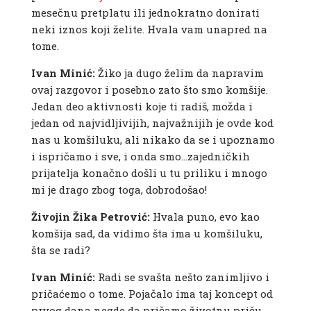
mesečnu pretplatu ili jednokratno donirati
neki iznos koji želite. Hvala vam unapred na
tome.
Ivan Minić:
Žiko ja dugo želim da napravim
ovaj razgovor i posebno zato što smo komšije.
Jedan deo aktivnosti koje ti radiš, možda i
jedan od najvidljivijih, najvažnijih je ovde kod
nas u komšiluku, ali nikako da se i upoznamo
i ispričamo i sve, i onda smo…zajedničkih
prijatelja konačno došli u tu priliku i mnogo
mi je drago zbog toga, dobrodošao!
Živojin Žika Petrović:
Hvala puno, evo kao
komšija sad, da vidimo šta ima u komšiluku,
šta se radi?
Ivan Minić:
Radi se svašta nešto zanimljivo i
pričaćemo o tome. Pojačalo ima taj koncept od
prvog dana negde da pričamo životnu priču