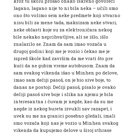
kroz tu školu prošao onako iskreno govoreći
lagano, lagano nije to ni bila neka – učili smo
ono što volimo sem neke predmete koji stvarno
nisu bili za mene tada, maksizam neke stvari,
neke oblasti koje su za elektroničara nekog
bile nekako neprihvatljive, ali se išlo, išlo
znalazilo se. Znam da sam imao vozača u
drugoj godini koji me je vozio i čekao me je
ispred škole kad završim da me vrati što pre
kući da ne gubim vreme autobusom. Znam da
sam svakog vikenda išao u Minhen po delove,
imao sam dečiji pasoš, on je bio sive boje, to
danas ne postoji. Dečiji pasoš, pisalo je ovako
dečiji pasoš sive boje i slika na njemu je bila
interesantna i čuvam je negde, kao da su me
negde iz nekog bureta izvukli sav razapet, i
uvek su me na granici posebno gledali, imali
smo vozača koji nas je vozio u Minhen svakog
vikenda da kupujemo delove u široj sthrase