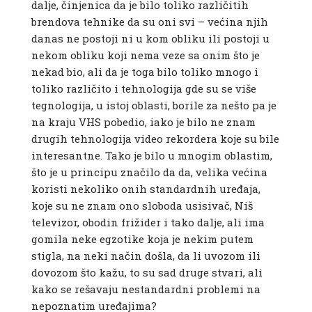
dalje, činjenica da je bilo toliko različitih
brendova tehnike da su oni svi – većina njih
danas ne postoji ni u kom obliku ili postoji u
nekom obliku koji nema veze sa onim što je
nekad bio, ali da je toga bilo toliko mnogo i
toliko različito i tehnologija gde su se više
tegnologija, u istoj oblasti, borile za nešto pa je
na kraju VHS pobedio, iako je bilo ne znam
drugih tehnologija video rekordera koje su bile
interesantne. Tako je bilo u mnogim oblastim,
što je u principu značilo da da, velika većina
koristi nekoliko onih standardnih uređaja,
koje su ne znam ono sloboda usisivač, Niš
televizor, obodin frižider i tako dalje, ali ima
gomila neke egzotike koja je nekim putem
stigla, na neki način došla, da li uvozom ili
dovozom što kažu, to su sad druge stvari, ali
kako se rešavaju nestandardni problemi na
nepoznatim uređajima?