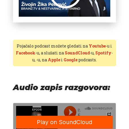
Pojačalo podcast možete gledati na
Youtube
-u i
Facebook
-u, a slušati na
SoundCloud
-u,
Spotify
-
u,
-u, na
Apple
i
Google
podcasts.
Audio zapis razgovora: