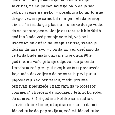
fakultet, ni na pamet mi nije palo da ja sad
gubim vreme na nekoj – posebno ako mi to nije
drago, već mi je samo bili na pameti da ja moj
biznis širim, da ga plasiram u neke durge vode,
da se prestrojavam. Jer je ot trenutak bio 90tih
godina kada već postoje servisi, već ovi
uvoznici su dužni da imaju servise, svako je
dužan da ima svo – i onda mi već osećamo da
će tu da bude malo gužva, i to je onda 90te
godine, na vaše pitanje odgovor, da ja onda
tranformišeš prvi put svoj biznis u preduzeće
koje tada dozvoljeno da se osnuje prvi put u
jugoslaviji kao privatnik, među prvima
osnivan preduzeće i nazivam ga “Processor
commerc“ i krećem da prodajem tehničku robu.
Ja sam za 3-4-5 godina koliko sam radio u
servisu kao klinac, ukapirao ne samo da mi
ide od ruke da popravljam, već mi ide od ruke