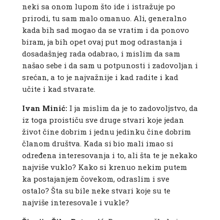
neki sa onom lupom što ide i istražuje po
prirodi, tu sam malo omanuo. Ali, generalno
kada bih sad mogao da se vratim i da ponovo
biram, ja bih opet ovaj put mog odrastanja i
dosadašnjeg rada odabrao, i mislim da sam
našao sebe i da sam u potpunosti i zadovoljan i
srećan, a to je najvažnije i kad radite i kad
učite i kad stvarate.
Ivan Minić:
I ja mislim da je to zadovoljstvo, da
iz toga proističu sve druge stvari koje jedan
život čine dobrim i jednu jedinku čine dobrim
članom društva. Kada si bio mali imao si
određena interesovanja i to, ali šta te je nekako
najviše vuklo? Kako si krenuo nekim putem
ka postajanjem čovekom, odraslim i sve
ostalo? Šta su bile neke stvari koje su te
najviše interesovale i vukle?