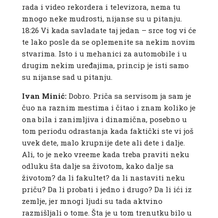
rada i video rekordera i televizora, nema tu
mnogo neke mudrosti, nijanse su u pitanju.
18:26
Vi kada savladate taj jedan – srce tog vi će
te lako posle da se oplemenite sa nekim novim
stvarima. Isto i u mehanici za automobile i u
drugim nekim uređajima, princip je isti samo
su nijanse sad u pitanju.
Ivan Minić:
Dobro. Priča sa servisom ja sam je
čuo na raznim mestima i čitao i znam koliko je
ona bila i zanimljiva i dinamična, posebno u
tom periodu odrastanja kada faktički ste vi još
uvek dete, malo krupnije dete ali dete i dalje.
Ali, to je neko vreeme kada treba praviti neku
odluku šta dalje sa životom, kako dalje sa
životom? da li fakultet? da li nastaviti neku
priču? Da li probati i jedno i drugo? Da li ići iz
zemlje, jer mnogi ljudi su tada aktvino
razmišljali o tome. Šta je u tom trenutku bilo u