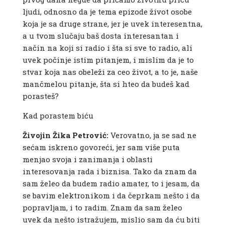
ljudi, odnosno da je tema epizode život osobe
koja je sa druge strane, jer je uvek interesentna,
a u tvom slučaju baš dosta interesantan i
način na koji si radio i šta si sve to radio, ali
uvek počinje istim pitanjem, i mislim da je to
stvar koja nas obeleži za ceo život, a to je, naše
mančmelou pitanje, šta si hteo da budeš kad
porasteš?
Kad porastem biću
Živojin Žika Petrović:
Verovatno, ja se sad ne
sećam iskreno govoreći, jer sam više puta
menjao svoja i zanimanja i oblasti
interesovanja rada i biznisa. Tako da znam da
sam želeo da budem radio amater, to i jesam, da
se bavim elektronikom i da čeprkam nešto i da
popravljam, i to radim. Znam da sam želeo
uvek da nešto istražujem, mislio sam da ću biti