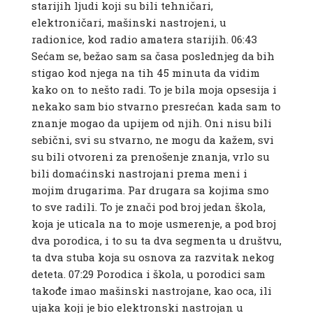
starijih ljudi koji su bili tehničari,
elektroničari, mašinski nastrojeni, u
radionice, kod radio amatera starijih. 06:43
Sećam se, bežao sam sa časa poslednjeg da bih
stigao kod njega na tih 45 minuta da vidim
kako on to nešto radi. To je bila moja opsesija i
nekako sam bio stvarno presrećan kada sam to
znanje mogao da upijem od njih. Oni nisu bili
sebični, svi su stvarno, ne mogu da kažem, svi
su bili otvoreni za prenošenje znanja, vrlo su
bili domaćinski nastrojani prema meni i
mojim drugarima. Par drugara sa kojima smo
to sve radili. To je znači pod broj jedan škola,
koja je uticala na to moje usmerenje, a pod broj
dva porodica, i to su ta dva segmenta u društvu,
ta dva stuba koja su osnova za razvitak nekog
deteta. 07:29 Porodica i škola, u porodici sam
takođe imao mašinski nastrojane, kao oca, ili
ujaka koji je bio elektronski nastrojan u