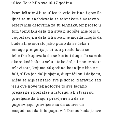
ulice. To je bilo sve 16-17 godina.
Ivan Minić:
Ali ta ulica je vrlo kultna i gomila
ljudi se tu snabdevala sa tehnikom i naravno
rezervnim delovima za tu tehniku, jer prosto u
tom trenutku dela tih stvari uopšte nije bilo u
Jugoslaviji, a dela tih stvari je možda moglo da
bude ali je moralo jako puno da se čeka i
mnogo preipetija je bilo, a prosto tada se
tehnika kupovala da se koristi dugo. Ja sam do
skoro kod bake u selu i tako dalje imao te stare
televizore, kojima 40 godina kasnije ništa ne
fali, slika je i dalje sjajna, dugmići su i dalje tu,
ništa se nije izlizalo, sve je dobro. Naravno sad
jesu ove nove tehnologije to sve lagano
pregazile i poslalae u istoriju, ali stvari su
pravljene da traju i pravljene su da se
popravljaju, pravljene su da ostave da
mogućnost da ti to popraviš. Danas kada je sve