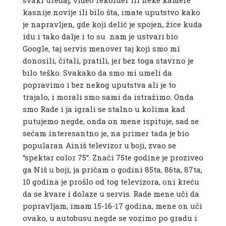
svaki uređaj, video rekorder ili neke kamere
kasnije novije ili bilo šta, imate uputstvo kako
je napravljen, gde koji delić je spojen, žice kuda
idu i tako dalje i to su nam je ustvari bio
Google, taj servis menover taj koji smo mi
donosili, čitali, pratili, jer bez toga stavrno je
bilo teško. Svakako da smo mi umeli da
popravimo i bez nekog uputstva ali je to
trajalo, i morali smo sami da istražimo. Onda
smo Rade i ja igrali se stalno u kolima kad
putujemo negde, onda on mene ispituje, sad se
sećam interesantno je, na primer tada je bio
popularan Ainiš televizor u boji, zvao se
“spektar color 75“. Znači 75te godine je proziveo
ga Niš u boji, ja pričam o godini 85ta, 86ta, 87ta,
10 godina je prošlo od tog televizora, oni kreću
da se kvare i dolaze u servis. Rade mene uči da
popravljam, imam 15-16-17 godina, mene on uči
ovako, u autobusu negde se vozimo po gradu i