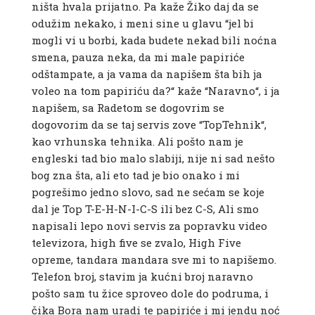
ništa hvala prijatno. Pa kaže Žiko daj da se
odužim nekako, i meni sine u glavu “jel bi
mogli vi u borbi, kada budete nekad bili noćna
smena, pauza neka, da mi male papiriće
odštampate, a ja vama da napišem šta bih ja
voleo na tom papiriću da?“ kaže “Naravno“, i ja
napišem, sa Radetom se dogovrim se
dogovorim da se taj servis zove “TopTehnik“,
kao vrhunska tehnika. Ali pošto nam je
engleski tad bio malo slabiji, nije ni sad nešto
bog zna šta, ali eto tad je bio onako i mi
pogrešimo jedno slovo, sad ne sećam se koje
dal je Top T-E-H-N-I-C-S ili bez C-S, Ali smo
napisali lepo novi servis za popravku video
televizora, high five se zvalo, High Five
opreme, tandara mandara sve mi to napišemo.
Telefon broj, stavim ja kućni broj naravno
pošto sam tu žice sproveo dole do podruma, i
čika Bora nam uradi te papiriće i mi jendu noć