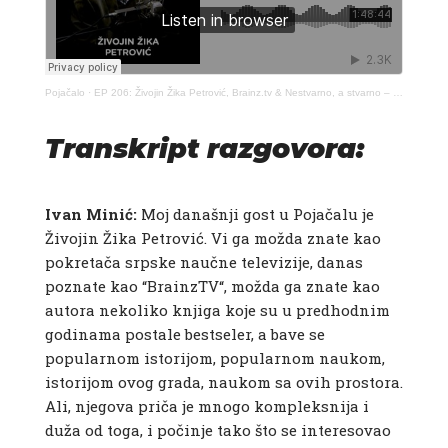
Pojačalo
·
EP 206: Živojin Žika Petrović, Brainz.tv & Nestvarno, a stvarno – Pojačalo podcast
Transkript razgovora:
Ivan Minić:​
Moj današnji gost u Pojačalu je
Živojin Žika Petrović. Vi ga možda znate kao
pokretača srpske naučne televizije, danas
poznate kao “BrainzTV“, možda ga znate kao
autora nekoliko knjiga koje su u predhodnim
godinama postale bestseler, a bave se
popularnom istorijom, popularnom naukom,
istorijom ovog grada, naukom sa ovih prostora.
Ali, njegova priča je mnogo kompleksnija i
duža od toga, i počinje tako što se interesovao