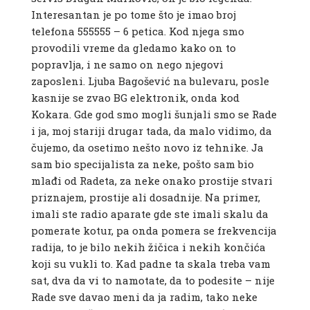
Interesantan je po tome što je imao broj
telefona 555555 – 6 petica. Kod njega smo
provodili vreme da gledamo kako on to
popravlja, i ne samo on nego njegovi
zaposleni. Ljuba Bagošević na bulevaru, posle
kasnije se zvao BG elektronik, onda kod
Kokara. Gde god smo mogli šunjali smo se Rade
i ja, moj stariji drugar tada, da malo vidimo, da
čujemo, da osetimo nešto novo iz tehnike. Ja
sam bio specijalista za neke, pošto sam bio
mlađi od Radeta, za neke onako prostije stvari
priznajem, prostije ali dosadnije. Na primer,
imali ste radio aparate gde ste imali skalu da
pomerate kotur, pa onda pomera se frekvencija
radija, to je bilo nekih žičica i nekih končića
koji su vukli to. Kad padne ta skala treba vam
sat, dva da vi to namotate, da to podesite – nije
Rade sve davao meni da ja radim, tako neke