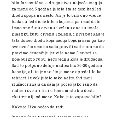
bila fantastična, a druga stvar najveća magija
za mene od 5 godina je bila šta se desi kad led
diodu spojiš na nešto. Ali je to bilo ono vreme
kada su led diode bile u bojama, pa imaš da bi
imao ono žutu crvenu i zelenu one su imale
plastiku žutu, crvenu i zelenu, i prvi put kad je
tata doneo diodu koja menja boje, ja sam pa kao
sve ovo što smo do sada pravili sad moramo da
pravimo drugačije, jer više nema 3 stvari za
koje bušimo rupu, nego jednu koja je drugačija.
Sad to potpuno deluje nadrealno 20-30 godina
kasnije, ali to je ono što je mene opredelilo ka
tehnici i uvek je bilo tako nešto. Svi moji
slušaoci znaju da sam ja počeo jako rano da
radim i sve ali ti si u tom smislu bio dosta
ekstremniji od mene. Kako je to zapravo bilo?
Kako je Žika počeo da radi