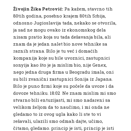
Živojin Žika Petrović:
Pa kažem, stavrno tih
80tih godina, posebno krajem 80tih Srbija,
odnosno Jugioslavija tada, nekako se otvorila,
ja sad ne mogu ovako iz ekonomskog dela
nisam pratio koja su tada dešavanja bila, ali
znam da je jedan nalet bio nove tehnike sa
raznih strana. Bilo je tu već i domaćih
kompanija koje su bile uvoznici, zastupnici
sonyija kao što je ja mislim bio, nije Genex,
nego jedna druga firma u Beogradu imala, oni
su bili zvanični zastupnici Sonija iz Japana.
Bilo je puno firmi koje su počele da uvoze i da
dovoze tehniku.
18:02 Ne znam mislim mi smo
stvarno bili entuzijasti, mi smo nadareni sa
velikom željom da to naučimo, i mi onda ne
gledamo to iz ovog ugla kako li ste to vi
rešavali, ulazili smo odmah dajte, učimo,
čitamo, gledamo. princip je isti, princip je isti