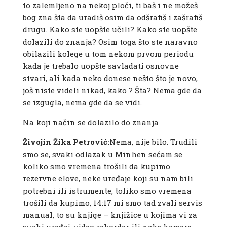
to zalemljeno na nekoj ploči, ti baš i ne možeš
bog zna šta da uradiš osim da odšrafiš i zašrafiš
drugu. Kako ste uopšte učili? Kako ste uopšte
dolazili do znanja? Osim toga što ste naravno
obilazili kolege u tom nekom prvom periodu
kada je trebalo uopšte savladati osnovne
stvari, ali kada neko donese nešto što je novo,
još niste videli nikad, kako ? Šta? Nema gde da
se izgugla, nema gde da se vidi.
Na koji način se dolazilo do znanja
Živojin Žika Petrović:
Nema, nije bilo. Trudili
smo se, svaki odlazak u Minhen sećam se
koliko smo vremena trošili da kupimo
rezervne elove, neke uređaje koji su nam bili
potrebni ili istrumente, toliko smo vremena
trošili da kupimo, 14:17 mi smo tad zvali servis
manual, to su knjige – knjižice u kojima vi za