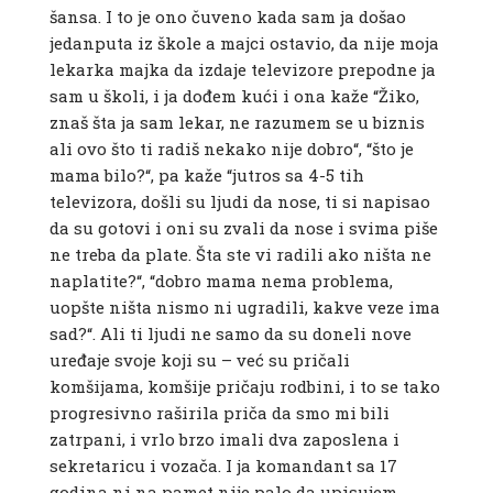
šansa. I to je ono čuveno kada sam ja došao
jedanputa iz škole a majci ostavio, da nije moja
lekarka majka da izdaje televizore prepodne ja
sam u školi, i ja dođem kući i ona kaže “Žiko,
znaš šta ja sam lekar, ne razumem se u biznis
ali ovo što ti radiš nekako nije dobro“, “što je
mama bilo?“, pa kaže “jutros sa 4-5 tih
televizora, došli su ljudi da nose, ti si napisao
da su gotovi i oni su zvali da nose i svima piše
ne treba da plate. Šta ste vi radili ako ništa ne
naplatite?“, “dobro mama nema problema,
uopšte ništa nismo ni ugradili, kakve veze ima
sad?“. Ali ti ljudi ne samo da su doneli nove
uređaje svoje koji su – već su pričali
komšijama, komšije pričaju rodbini, i to se tako
progresivno raširila priča da smo mi bili
zatrpani, i vrlo brzo imali dva zaposlena i
sekretaricu i vozača. I ja komandant sa 17
godina ni na pamet nije palo da upisujem