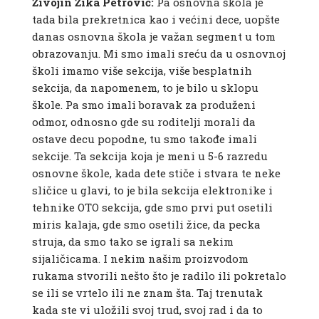
Živojin Žika Petrović:
Pa osnovna škola je
tada bila prekretnica kao i većini dece, uopšte
danas osnovna škola je važan segment u tom
obrazovanju. Mi smo imali sreću da u osnovnoj
školi imamo više sekcija, više besplatnih
sekcija, da napomenem, to je bilo u sklopu
škole. Pa smo imali boravak za produženi
odmor, odnosno gde su roditelji morali da
ostave decu popodne, tu smo takođe imali
sekcije. Ta sekcija koja je meni u 5-6 razredu
osnovne škole, kada dete stiče i stvara te neke
sličice u glavi, to je bila sekcija elektronike i
tehnike OTO sekcija, gde smo prvi put osetili
miris kalaja, gde smo osetili žice, da pecka
struja, da smo tako se igrali sa nekim
sijaličicama. I nekim našim proizvodom
rukama stvorili nešto što je radilo ili pokretalo
se ili se vrtelo ili ne znam šta. Taj trenutak
kada ste vi uložili svoj trud, svoj rad i da to