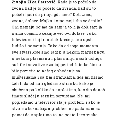
Živojin Žika Petrović:
Kada je to počelo da
zvoni, kad je to počelo da zvrnda, kad su to
počeli ljudi da pitaju gde smo? Dolazimo,
zvone, dolaze. Majka i otac moji…šta se desilo?
Oni nemaju pojma da sam ja to…i ja dok sam ja
njima objasnio čekajte već ovi dolaze, vuku
televizore i taj trenutak kreće jedno opšte
ludilo i pometnja. Tako da od toga momenta
sve stvari koje smo radili u nekom marketingu,
u nekom plasmanu i plasiranju naših usluga
su bile inovativne za taj period. Isto ko što su
bile pozicije to našeg ophođenje sa
mušterijama i sa tim strankama, gde mi nismo
želeli da odmah gledamo stranku kako je
obučena pa koliko da naplatimo, kao što današ
imate slučaj u raznim servisima. Ne, mi
pogledamo u televizor šta je problem, i ako je
stvarno beznačajan problem ne pada nam na
pamet da naplatimo to, ne postoji teoretska