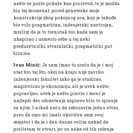
nešto se posle pokaže kao proizvod, to je možda
bio taj momenat, pored geneteske moje
konstrukcije zbog pokojnog oca, koji je takođe
bio vrlo pragmatičan, inženjerski nastrojan,
mislim da je to trenutak bio kada sam ja
ukapirao i usmerio sebe u taj neki
preduzetnički, stvaralački, pragmatični put
biznisa.
Ivan Minić:
Ja sam imao tu sreću da je i moj
otac bio taj što, okej na kraju nije završio
inženjerski fakultet iako ga je studirao,
magistrirao je ekonomiju, ali je uvek nešto
popravljao, uvek je nešto pravio i meni je
najlepši deo odrastanja zapravo bilo to igranje
sa njim. I nikad neću da zaboravim jednu stvar,
prvo da smo mi imali ukoričen sam svoj
majstor i da ja i dan danas volim nekad da
prelistam te stvari, jer su neka od tih rešenja