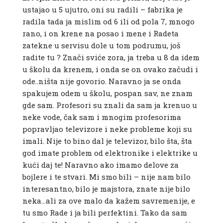
ustajao u 5 ujutro, oni su radili – fabrika je
radila tada ja mislim od 6 ili od pola 7, mnogo
rano, i on krene na posao i mene i Radeta
zatekne u servisu dole u tom podrumu, još
radite tu ? Znači sviće zora, ja treba u 8 da idem
u školu da krenem, i onda se on ovako začudi i
ode..ništa nije govorio. Naravno ja se onda
spakujem odem u školu, pospan sav, ne znam
gde sam. Profesori su znali da sam ja krenuo u
neke vode, čak sam i mnogim profesorima
popravljao televizore i neke probleme koji su
imali. Nije to bino dal je televizor, bilo šta, šta
god imate problem od elektronike i elektrike u
kući daj te! Naravno ako imamo delove za
bojlere i te stvari. Mi smo bili – nije nam bilo
interesantno, bilo je majstora, znate nije bilo
neka…ali za ove malo da kažem savremenije, e
tu smo Rade i ja bili perfektini. Tako da sam