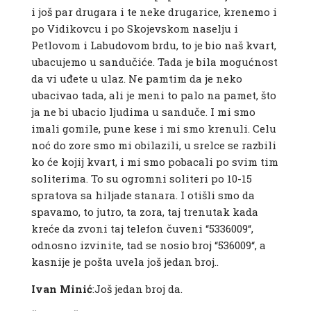
i još par drugara i te neke drugarice, krenemo i
po Vidikovcu i po Skojevskom naselju i
Petlovom i Labudovom brdu, to je bio naš kvart,
ubacujemo u sandučiće. Tada je bila mogućnost
da vi uđete u ulaz. Ne pamtim da je neko
ubacivao tada, ali je meni to palo na pamet, što
ja ne bi ubacio ljudima u sanduče. I mi smo
imali gomile, pune kese i mi smo krenuli. Celu
noć do zore smo mi obilazili, u srelce se razbili
ko će kojij kvart, i mi smo pobacali po svim tim
soliterima. To su ogromni soliteri po 10-15
spratova sa hiljade stanara. I otišli smo da
spavamo, to jutro, ta zora, taj trenutak kada
kreće da zvoni taj telefon čuveni “5336009“,
odnosno izvinite, tad se nosio broj “536009“, a
kasnije je pošta uvela još jedan broj..
Ivan Minić
:Još jedan broj da.