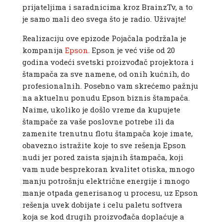
prijateljima i saradnicima kroz BrainzTv, a to
je samo mali deo svega što je radio. Uživajte!
Realizaciju ove epizode Pojačala podržala je
kompanija
Epson
. Epson je već više od 20
godina vodeći svetski proizvođač projektora i
štampača za sve namene, od onih kućnih, do
profesionalnih. Posebno vam skrećemo pažnju
na aktuelnu ponudu Epson biznis štampača.
Naime, ukoliko je došlo vreme da kupujete
štampače za vaše poslovne potrebe ili da
zamenite trenutnu flotu štampača koje imate,
obavezno istražite koje to sve rešenja Epson
nudi jer pored zaista sjajnih štampača, koji
vam nude besprekoran kvalitet otiska, mnogo
manju potrošnju električne energije i mnogo
manje otpada generisanog u procesu, uz Epson
rešenja uvek dobijate i celu paletu softvera
koja se kod drugih proizvođača doplaćuje a