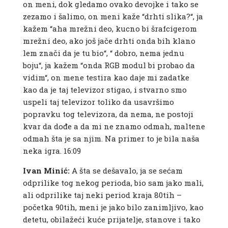
on meni, dok gledamo ovako devojke i tako se
zezamo i šalimo, on meni kaže “drhti slika?“, ja
kažem “aha mrežni deo, kucno bi šrafcigerom
mrežni deo, ako još jače drhti onda bih klano
lem znači da je tu bio“, “ dobro, nema jednu
boju“, ja kažem “onda RGB modul bi probao da
vidim“, on mene testira kao daje mi zadatke
kao da je taj televizor stigao, i stvarno smo
uspeli taj televizor toliko da usavršimo
popravku tog televizora, da nema, ne postoji
kvar da dođe a da mi ne znamo odmah, maltene
odmah šta je sa njim. Na primer to je bila naša
neka igra. 16:09
Ivan Minić:
A šta se dešavalo, ja se sećam
odprilike tog nekog perioda, bio sam jako mali,
ali odprilike taj neki period kraja 80tih –
početka 90tih, meni je jako bilo zanimljivo, kao
detetu, obilažeći kuće prijatelje, stanove i tako