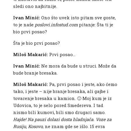
sledi ono najbitnije.
Ivan Minić:
Ono što uvek isto pitam sve goste,
to je naše
poslovi.infostud.com
pitanje: Šta ti je
bio prvi posao?
Šta je bio prvi posao?
Miloš Makarić:
Prvi posao…
Ivan Minić:
Ne mora da bude u struci. Može da
bude branje bresaka.
Miloš Makarić:
Pa, prvi posao i jeste, ako ćemo
tako, i jeste – nije branje bresaka, ali gajbe i
tovarenje bresaka u kamion. 🙂 Moj kum je iz
Udovica, to je selo pored Smedereva. I tad
nismo bili kumovi, bili smo drugari samo.
Hajde! Na pauzi dolazi dosta hladnjača. Voze za
Rusiju, Kosovo
, ne znam gde se išlo. 15 evra