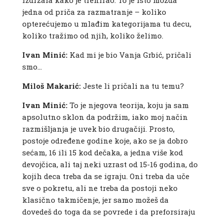
izdržala kako je trenirao. To je isto možda
jedna od priča za razmatranje – koliko
opterećujemo u mlađim kategorijama tu decu,
koliko tražimo od njih, koliko želimo.
Ivan Minić:
Kad mi je bio Vanja Grbić, pričali
smo…
Miloš Makarić:
Jeste li pričali na tu temu?
Ivan Minić:
To je njegova teorija, koju ja sam
apsolutno sklon da podržim, iako moj način
razmišljanja je uvek bio drugačiji. Prosto,
postoje određene godine koje, ako se ja dobro
sećam, 16 ili 15 kod dečaka, a jedna više kod
devojčica, ali taj neki uzrast od 15-16 godina, do
kojih deca treba da se igraju. Oni treba da uče
sve o pokretu, ali ne treba da postoji neko
klasično takmičenje, jer samo možeš da
dovedeš do toga da se povrede i da preforsiraju