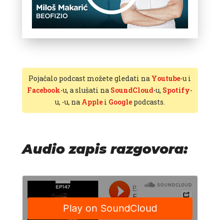
Pojačalo podcast možete gledati na
Youtube
-u i
Facebook
-u, a slušati na
SoundCloud
-u,
Spotify
-
u,
-u, na
Apple
i
Google
podcasts.
Audio zapis razgovora: