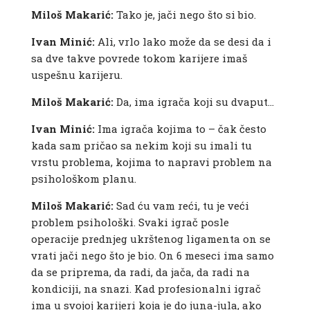
Miloš Makarić:
Tako je, jači nego što si bio.
Ivan Minić:
Ali, vrlo lako može da se desi da i
sa dve takve povrede tokom karijere imaš
uspešnu karijeru.
Miloš Makarić:
Da, ima igrača koji su dvaput…
Ivan Minić:
Ima igrača kojima to – čak često
kada sam pričao sa nekim koji su imali tu
vrstu problema, kojima to napravi problem na
psihološkom planu.
Miloš Makarić:
Sad ću vam reći, tu je veći
problem psihološki. Svaki igrač posle
operacije prednjeg ukrštenog ligamenta on se
vrati jači nego što je bio. On 6 meseci ima samo
da se priprema, da radi, da jača, da radi na
kondiciji, na snazi. Kad profesionalni igrač
ima u svojoj karijeri koja je do juna-jula, ako