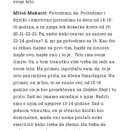
svoje telo.
Miloš Makarić:
Potrošimo, da. Potrošimo i
fizički i emotivno potrošimo tu decu od 14-15-
16 godina, a za njega tek košarka kreće od 19-
20-21-22-23. Pa, zašto neki centar ne sazreo sa
23-24 godine? A, mi ga potrošimo sa 16. Kao što
si rekao, hajmo za prvi tim, hajde za juniore,
hajde ovo, hajde ono i to je… Telo ima svoje
limite. On u tom trenutku više treba da radi na
svom telu. Na primer, ispričaću vam, da, to je
isto zanimljiva priča, za Alena Smailagića. Na
primer, on je bio, to se znalo već, od 15-16
godine on je bio projektovan za
Golden
Stejt
i tu
priču. Sad mi imamo saradnju s njim. Radili
smo s njim od njegove 13-14 godine. Sad u
jednom trenutku, on je stvarno fizički bio
dominatan, mada oni nama poslali neke
smernice kako treba da idemo, šta treba da