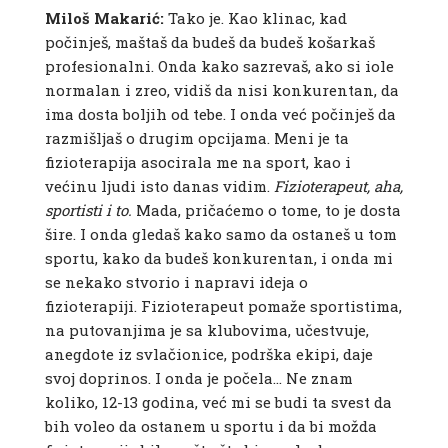
Miloš Makarić:
Tako je. Kao klinac, kad
počinješ, maštaš da budeš da budeš košarkaš
profesionalni. Onda kako sazrevaš, ako si iole
normalan i zreo, vidiš da nisi konkurentan, da
ima dosta boljih od tebe. I onda već počinješ da
razmišljaš o drugim opcijama. Meni je ta
fizioterapija asocirala me na sport, kao i
većinu ljudi isto danas vidim.
Fizioterapeut, aha,
sportisti i to.
Mada, pričaćemo o tome, to je dosta
šire. I onda gledaš kako samo da ostaneš u tom
sportu, kako da budeš konkurentan, i onda mi
se nekako stvorio i napravi ideja o
fizioterapiji. Fizioterapeut pomaže sportistima,
na putovanjima je sa klubovima, učestvuje,
anegdote iz svlačionice, podrška ekipi, daje
svoj doprinos. I onda je počela… Ne znam
koliko, 12-13 godina, već mi se budi ta svest da
bih voleo da ostanem u sportu i da bi možda