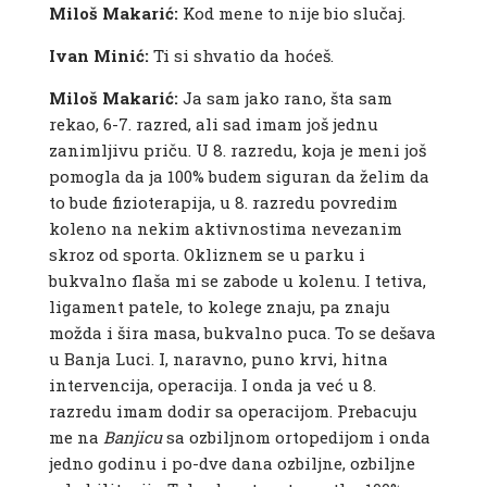
Miloš Makarić:
Kod mene to nije bio slučaj.
Ivan Minić:
Ti si shvatio da hoćeš.
Miloš Makarić:
Ja sam jako rano, šta sam
rekao, 6-7. razred, ali sad imam još jednu
zanimljivu priču. U 8. razredu, koja je meni još
pomogla da ja 100% budem siguran da želim da
to bude fizioterapija, u 8. razredu povredim
koleno na nekim aktivnostima nevezanim
skroz od sporta. Okliznem se u parku i
bukvalno flaša mi se zabode u kolenu. I tetiva,
ligament patele, to kolege znaju, pa znaju
možda i šira masa, bukvalno puca. To se dešava
u Banja Luci. I, naravno, puno krvi, hitna
intervencija, operacija. I onda ja već u 8.
razredu imam dodir sa operacijom. Prebacuju
me na
Banjicu
sa ozbiljnom ortopedijom i onda
jedno godinu i po-dve dana ozbiljne, ozbiljne