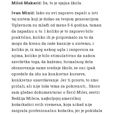
Miloš Makarić:
Da, to je sjajna škola.
Ivan Minić:
Iako su svi zapravo zapali u isti
taj sistem koji je došao sa tvojom generacijom.
Uglavnom su mlađi od mene 5-6 godina, taman
da zapadnu u to. I koliko je to zapravo bilo
praktično, koliko ih je pripremalo za to da
mogu da krenu da rade kasnije u sistemu, i
koliko je, iz mog nekog ugla i razgovora sa
njima, koliko je bilo stimulativno da nakon
završetka toga, da kažemo, formalnog dela
obrazovanja same srednje škole, se oni ipak
opredele da idu na konkretne kurseve,
konkretno usavršavanje. Jer ti prosto, to smo
pričali, ali nije loša tema za pokrenuti… Skoro
sam gledao dokumentarac o Šeril Miler, sestri
Redžija Milera, najboljojoj američkoj
košarkašici svih vremena, koja nikad nije
zaigrala profesionalnu košarku, jer je pokidala