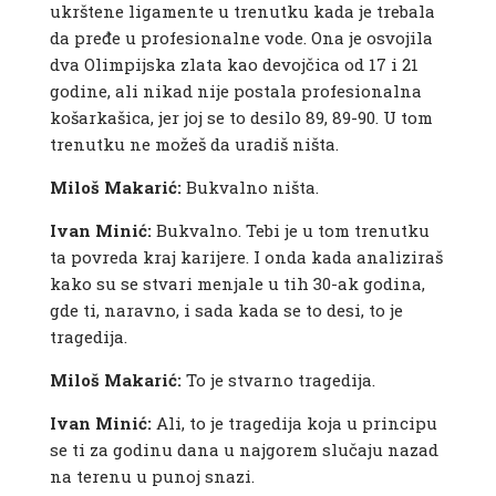
ukrštene ligamente u trenutku kada je trebala
da pređe u profesionalne vode. Ona je osvojila
dva Olimpijska zlata kao devojčica od 17 i 21
godine, ali nikad nije postala profesionalna
košarkašica, jer joj se to desilo 89, 89-90. U tom
trenutku ne možeš da uradiš ništa.
Miloš Makarić:
Bukvalno ništa.
Ivan Minić:
Bukvalno. Tebi je u tom trenutku
ta povreda kraj karijere. I onda kada analiziraš
kako su se stvari menjale u tih 30-ak godina,
gde ti, naravno, i sada kada se to desi, to je
tragedija.
Miloš Makarić:
To je stvarno tragedija.
Ivan Minić:
Ali, to je tragedija koja u principu
se ti za godinu dana u najgorem slučaju nazad
na terenu u punoj snazi.