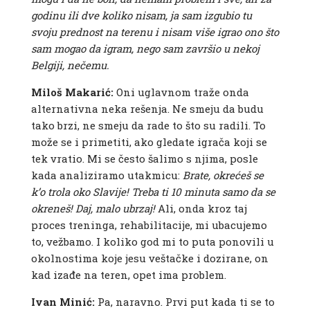
godinu ili dve koliko nisam, ja sam izgubio tu
svoju prednost na terenu i nisam više igrao ono što
sam mogao da igram, nego sam završio u nekoj
Belgiji, nečemu.
Miloš Makarić:
Oni uglavnom traže onda
alternativna neka rešenja. Ne smeju da budu
tako brzi, ne smeju da rade to što su radili. To
može se i primetiti, ako gledate igrača koji se
tek vratio. Mi se često šalimo s njima, posle
kada analiziramo utakmicu:
Brate, okrećeš se
k’o trola oko Slavije! Treba ti 10 minuta samo da se
okreneš! Daj, malo ubrzaj!
Ali, onda kroz taj
proces treninga, rehabilitacije, mi ubacujemo
to, vežbamo. I koliko god mi to puta ponovili u
okolnostima koje jesu veštačke i dozirane, on
kad izađe na teren, opet ima problem.
Ivan Minić:
Pa, naravno. Prvi put kada ti se to