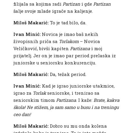
filijala sa kojima radi
Partizan
i gde
Partizan
šalje svoje mlade igrače na kaljenje.
Miloš Makarić:
To je tad bilo, da.
Ivan Minić:
Novica je imao baš nekih
živopisnih priča sa
Torlakom
– Novica
Veličković, bivši kapiten
Partizana
i moj
prijatelj. Jer on je imao par period prelaska iz
juniorske u seniorsku konkurenciju.
Miloš Makarić:
Da, težak period.
Ivan Minić:
Kad je igrao juniorske utakmice,
igrao za
Torlak
seniorske, i trenirao sa
seniorskim timom
Partizana
. I kaže:
Brate, kakva
škola! Ne stižem, ja sam samo u busu i na treningu
ceo dan!
Miloš Makarić:
Dobro su mu onda kolena