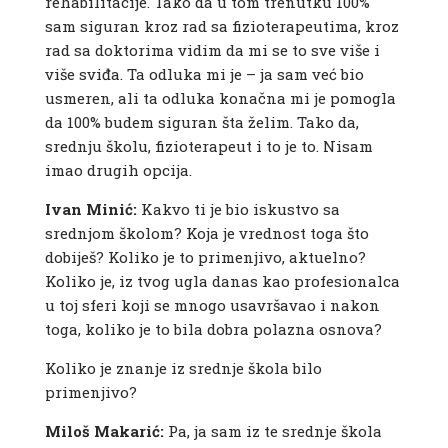
rehabilitacije. Tako da u tom trenutku 100%
sam siguran kroz rad sa fizioterapeutima, kroz
rad sa doktorima vidim da mi se to sve više i
više sviđa. Ta odluka mi je – ja sam već bio
usmeren, ali ta odluka konačna mi je pomogla
da 100% budem siguran šta želim. Tako da,
srednju školu, fizioterapeut i to je to. Nisam
imao drugih opcija.
Ivan Minić:
Kakvo ti je bio iskustvo sa
srednjom školom? Koja je vrednost toga što
dobiješ? Koliko je to primenjivo, aktuelno?
Koliko je, iz tvog ugla danas kao profesionalca
u toj sferi koji se mnogo usavršavao i nakon
toga, koliko je to bila dobra polazna osnova?
Koliko je znanje iz srednje škola bilo
primenjivo?
Miloš Makarić:
Pa, ja sam iz te srednje škola