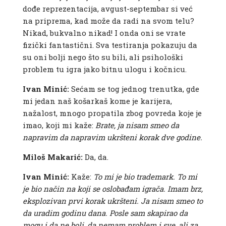
dođe reprezentacija, avgust-septembar si već
na priprema, kad može da radi na svom telu?
Nikad, bukvalno nikad! I onda oni se vrate
fizički fantastični. Sva testiranja pokazuju da
su oni bolji nego što su bili, ali psihološki
problem tu igra jako bitnu ulogu i kočnicu.
Ivan Minić:
Sećam se tog jednog trenutka, gde
mi jedan naš košarkaš kome je karijera,
nažalost, mnogo propatila zbog povreda koje je
imao, koji mi kaže:
Brate, ja nisam smeo da
napravim da napravim ukršteni korak dve godine.
Miloš Makarić:
Da, da.
Ivan Minić:
Kaže:
To mi je bio trademark. To mi
je bio način na koji se oslobađam igrača. Imam brz,
eksplozivan prvi korak ukršteni. Ja nisam smeo to
da uradim godinu dana. Posle sam skapirao da
mogu i da ne boli, da nemam problem i sve, ali za