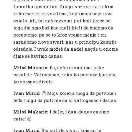
trenutku apsolutno. Drugo, voze se na nekim
interesantnim vozilima, koji imaju boje i sve
ostalo. Ali, taj naš razvojni put koji kreće od
toga šta smo baš kao mali hteli da budemo da
porastemo, pa se to kroz vreme menja i mi
saznajemo nove stvari, nas u principu kasnije
određuje. I uvek možeš da nađeš negde u onome
čime se bavimo danas.
Miloš Makarić:
Pa, definitivno ima neke
paralele. Vatrogasac, neko ko pomaže ljudima,
ko spašava živote.
Ivan Minić:
🙂 Moja kolena mogu da potvrde i
leđa mogu da potvrde da si vatrogasac i danas.
Miloš Makarić:
I dalje, i dan-danas gasimo
vatre! 🙂
Ivan Minić:
Šta su bile stvari koje su te