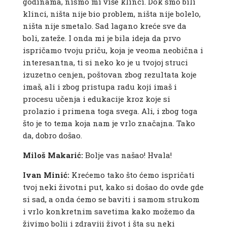
godinama, nismo mi više klinci. Dok smo bili
klinci, ništa nije bio problem, ništa nije bolelo,
ništa nije smetalo. Sad lagano kreće sve da
boli, zateže. I onda mi je bila ideja da prvo
ispričamo tvoju priču, koja je veoma neobična i
interesantna, ti si neko ko je u tvojoj struci
izuzetno cenjen, poštovan zbog rezultata koje
imaš, ali i zbog pristupa radu koji imaš i
procesu učenja i edukacije kroz koje si
prolazio i primena toga svega. Ali, i zbog toga
što je to tema koja nam je vrlo značajna. Tako
da, dobro došao.
Miloš Makarić:
Bolje vas našao! Hvala!
Ivan Minić:
Krećemo tako što ćemo ispričati
tvoj neki životni put, kako si došao do ovde gde
si sad, a onda ćemo se baviti i samom strukom
i vrlo konkretnim savetima kako možemo da
živimo bolji i zdraviji život i šta su neki