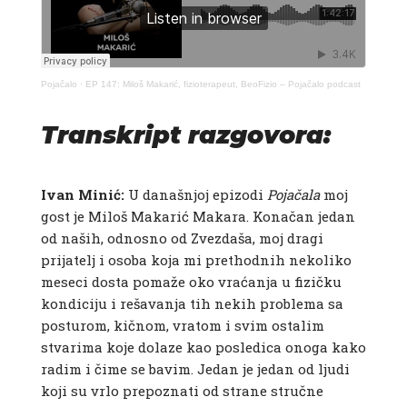
Pojačalo
·
EP 147: Miloš Makarić, fizioterapeut, BeoFizio – Pojačalo podcast
Transkript razgovora:
Ivan Minić:
U današnjoj epizodi
Pojačala
moj
gost je Miloš Makarić Makara. Konačan jedan
od naših, odnosno od Zvezdaša, moj dragi
prijatelj i osoba koja mi prethodnih nekoliko
meseci dosta pomaže oko vraćanja u fizičku
kondiciju i rešavanja tih nekih problema sa
posturom, kičnom, vratom i svim ostalim
stvarima koje dolaze kao posledica onoga kako
radim i čime se bavim. Jedan je jedan od ljudi
koji su vrlo prepoznati od strane stručne