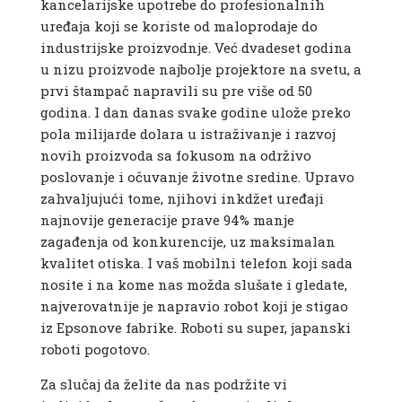
kancelarijske upotrebe do profesionalnih
uređaja koji se koriste od maloprodaje do
industrijske proizvodnje. Već dvadeset godina
u nizu proizvode najbolje projektore na svetu, a
prvi štampač napravili su pre više od 50
godina. I dan danas svake godine ulože preko
pola milijarde dolara u istraživanje i razvoj
novih proizvoda sa fokusom na održivo
poslovanje i očuvanje životne sredine. Upravo
zahvaljujući tome, njihovi inkdžet uređaji
najnovije generacije prave 94% manje
zagađenja od konkurencije, uz maksimalan
kvalitet otiska. I vaš mobilni telefon koji sada
nosite i na kome nas možda slušate i gledate,
najverovatnije je napravio robot koji je stigao
iz Epsonove fabrike. Roboti su super, japanski
roboti pogotovo.
Za slučaj da želite da nas podržite vi