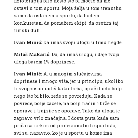
fizioterapija bilo nešto što bi moglo da me
ostavi u tom sportu. Moja želja u tom trenutku
samo da ostanem u sportu, da budem
konkuretan, da pomažem ekipi, da osetim taj
timski duh…
Ivan Minić:
Da imaš svoju ulogu u timu negde.
Miloš Makarić:
Da, da imaš ulogu, i daje tvoja
uloga barem 1% doprinese.
Ivan Minić:
A, u mnogim slučajevima
doprinese i mnogo više, jer u principu, ukoliko
ti svoj posao radiš kako treba, igrači budu bolji
nego što bi bilo, ređe se povređuju. Kada se
povrede, bolje zacele, na bolji način i brže se
oporave i trajnije se oporave. Tako da uloga je
zapravo vrlo značajna. I dosta puta kada sam
priča sa nekim od profesionalnih sportista,
svi su, naravno, ko je u sportu u kome ima