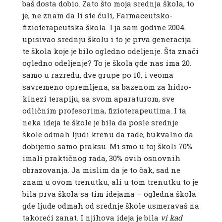
baš dosta dobio. Zato što moja srednja škola, to
je, ne znam da li ste čuli, Farmaceutsko-
fizioterapeutska škola. I ja sam godine 2004.
upisivao srednju školu i to je prva generacija
te škola koje je bilo ogledno odeljenje. Šta znači
ogledno odeljenje? To je škola gde nas ima 20.
samo u razredu, dve grupe po 10, i veoma
savremeno opremljena, sa bazenom za hidro-
kinezi terapiju, sa svom aparaturom, sve
odličnim profesorima, fizioterapeutima. I ta
neka ideja te škole je bila da posle srednje
škole odmah ljudi krenu da rade, bukvalno da
dobijemo samo praksu. Mi smo u toj školi 70%
imali praktičnog rada, 30% ovih osnovnih
obrazovanja. Ja mislim da je to čak, sad ne
znam u ovom trenutku, ali u tom trenutku to je
bila prva škola sa tim idejama – ogledna škola
gde ljude odmah od srednje škole usmeravaš na
takoreći zanat. I njihova ideja je bila
vi kad