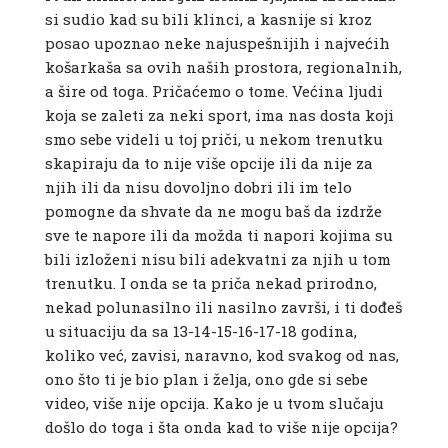
si sudio kad su bili klinci, a kasnije si kroz
posao upoznao neke najuspešnijih i najvećih
košarkaša sa ovih naših prostora, regionalnih,
a šire od toga. Pričaćemo o tome. Većina ljudi
koja se zaleti za neki sport, ima nas dosta koji
smo sebe videli u toj priči, u nekom trenutku
skapiraju da to nije više opcije ili da nije za
njih ili da nisu dovoljno dobri ili im telo
pomogne da shvate da ne mogu baš da izdrže
sve te napore ili da možda ti napori kojima su
bili izloženi nisu bili adekvatni za njih u tom
trenutku. I onda se ta priča nekad prirodno,
nekad polunasilno ili nasilno završi, i ti dođeš
u situaciju da sa 13-14-15-16-17-18 godina,
koliko već, zavisi, naravno, kod svakog od nas,
ono što ti je bio plan i želja, ono gde si sebe
video, više nije opcija. Kako je u tvom slučaju
došlo do toga i šta onda kad to više nije opcija?