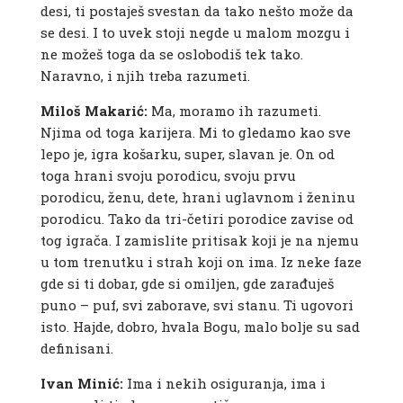
desi, ti postaješ svestan da tako nešto može da
se desi. I to uvek stoji negde u malom mozgu i
ne možeš toga da se oslobodiš tek tako.
Naravno, i njih treba razumeti.
Miloš Makarić:
Ma, moramo ih razumeti.
Njima od toga karijera. Mi to gledamo kao sve
lepo je, igra košarku, super, slavan je. On od
toga hrani svoju porodicu, svoju prvu
porodicu, ženu, dete, hrani uglavnom i ženinu
porodicu. Tako da tri-četiri porodice zavise od
tog igrača. I zamislite pritisak koji je na njemu
u tom trenutku i strah koji on ima. Iz neke faze
gde si ti dobar, gde si omiljen, gde zarađuješ
puno – puf, svi zaborave, svi stanu. Ti ugovori
isto. Hajde, dobro, hvala Bogu, malo bolje su sad
definisani.
Ivan Minić:
Ima i nekih osiguranja, ima i