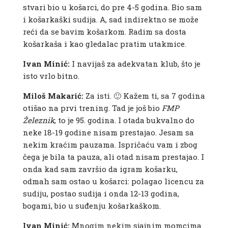
stvari bio u košarci, do pre 4-5 godina. Bio sam
i košarkaški sudija. A, sad indirektno se može
reći da se bavim košarkom. Radim sa dosta
košarkaša i kao gledalac pratim utakmice.
Ivan Minić:
I navijaš za adekvatan klub, što je
isto vrlo bitno.
Miloš Makarić:
Za isti. 🙂 Kažem ti, sa 7 godina
otišao na prvi trening. Tad je još bio
FMP
Železnik
, to je 95. godina. I otada bukvalno do
neke 18-19 godine nisam prestajao. Jesam sa
nekim kraćim pauzama. Ispričaću vam i zbog
čega je bila ta pauza, ali otad nisam prestajao. I
onda kad sam završio da igram košarku,
odmah sam ostao u košarci: polagao licencu za
sudiju, postao sudija i onda 12-13 godina,
bogami, bio u suđenju košarkaškom.
Ivan Minić:
Mnogim nekim sjajnim momcima