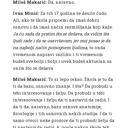
Miloš Makarić:
Da, naravno.
Ivan Minić:
Za tih 17 godina se desilo čudo.
Ali, ako te škola pripremi da imaš dobru
osnovu i da imaš način razmišljanja koji kaže:
Ja ću sada da pratim šta se dešava, da vidim šta
ljudi rade i da se usavršavam, jer moj posao je da
na najbolji način pomognem ljudima
, to onda
vremenom napravi razliku i ti vremenom
budeš sve bolji i bolji i uvek budeš aktuelan sa
onim što se dešava.
Miloš Makarić:
To si lepo rekao. Škola je tu da
ti da bazu, osnovno znanje. I šta? Da probudi u
tebi interesovanje i želju. Da probudi u tebi
interesovanje i želju da ti nastaviš da radiš. I
da ti da, naravno, bazu osnove anatomije,
fiziologije i tih osnovnih nekih studija. I da ti
samo otvori neke prozore da ti probudi želju da
ti nastaviš da radiš. A, posle nakon škole tek