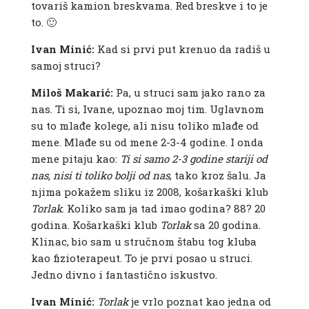
tovariš kamion breskvama. Red breskve i to je
to. 🙂
Ivan Minić:
Kad si prvi put krenuo da radiš u
samoj struci?
Miloš Makarić:
Pa, u struci sam jako rano za
nas. Ti si, Ivane, upoznao moj tim. Uglavnom
su to mlađe kolege, ali nisu toliko mlađe od
mene. Mlađe su od mene 2-3-4 godine. I onda
mene pitaju kao:
Ti si samo 2-3 godine stariji od
nas, nisi ti toliko bolji od nas
, tako kroz šalu. Ja
njima pokažem sliku iz 2008, košarkaški klub
Torlak
. Koliko sam ja tad imao godina? 88? 20
godina. Košarkaški klub
Torlak
sa 20 godina.
Klinac, bio sam u stručnom štabu tog kluba
kao fizioterapeut. To je prvi posao u struci.
Jedno divno i fantastično iskustvo.
Ivan Minić:
Torlak
je vrlo poznat kao jedna od