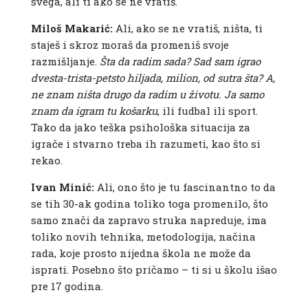
svega, ali ti ako se ne vratiš.
Miloš Makarić:
Ali, ako se ne vratiš, ništa, ti
staješ i skroz moraš da promeniš svoje
razmišljanje.
Šta da radim sada? Sad sam igrao
dvesta-trista-petsto hiljada, milion, od sutra šta? A,
ne znam ništa drugo da radim u životu. Ja samo
znam da igram tu košarku
, ili fudbal ili sport.
Tako da jako teška psihološka situacija za
igrače i stvarno treba ih razumeti, kao što si
rekao.
Ivan Minić:
Ali, ono što je tu fascinantno to da
se tih 30-ak godina toliko toga promenilo, što
samo znači da zapravo struka napreduje, ima
toliko novih tehnika, metodologija, načina
rada, koje prosto nijedna škola ne može da
isprati. Posebno što pričamo – ti si u školu išao
pre 17 godina.