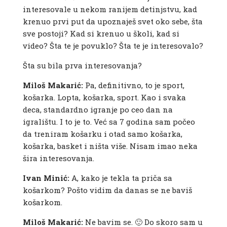
interesovale u nekom ranijem detinjstvu, kad
krenuo prvi put da upoznaješ svet oko sebe, šta
sve postoji? Kad si krenuo u školi, kad si
video? Šta te je povuklo? Šta te je interesovalo?
Šta su bila prva interesovanja?
Miloš Makarić:
Pa, definitivno, to je sport,
košarka. Lopta, košarka, sport. Kao i svaka
deca, standardno igranje po ceo dan na
igralištu. I to je to. Već sa 7 godina sam počeo
da treniram košarku i otad samo košarka,
košarka, basket i ništa više. Nisam imao neka
šira interesovanja.
Ivan Minić:
A, kako je tekla ta priča sa
košarkom? Pošto vidim da danas se ne baviš
košarkom.
Miloš Makarić:
Ne bavim se. 🙂 Do skoro sam u