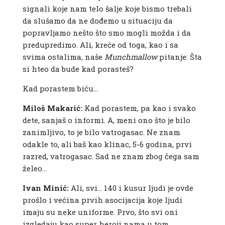
signali koje nam telo šalje koje bismo trebali
da slušamo da ne dođemo u situaciju da
popravljamo nešto što smo mogli možda i da
predupredimo. Ali, kreće od toga, kao i sa
svima ostalima, naše
Munchmallow
pitanje: Šta
si hteo da bude kad porasteš?
Kad porastem biću…
Miloš Makarić:
Kad porastem, pa kao i svako
dete, sanjaš o informi. A, meni ono što je bilo
zanimljivo, to je bilo vatrogasac. Ne znam
odakle to, ali baš kao klinac, 5-6 godina, prvi
razred, vatrogasac. Sad ne znam zbog čega sam
želeo…
Ivan Minić:
Ali, svi… 140 i kusur ljudi je ovde
prošlo i većina prvih asocijacija koje ljudi
imaju su neke uniforme. Prvo, što svi oni
izgledaju kao super heroji nama u tom