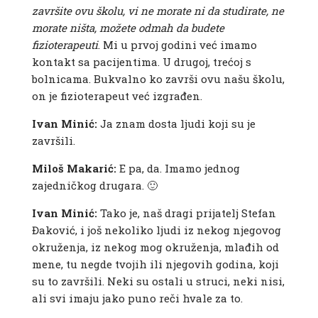
završite ovu školu, vi ne morate ni da studirate, ne
morate ništa, možete odmah da budete
fizioterapeuti
. Mi u prvoj godini već imamo
kontakt sa pacijentima. U drugoj, trećoj s
bolnicama. Bukvalno ko završi ovu našu školu,
on je fizioterapeut već izgrađen.
Ivan Minić:
Ja znam dosta ljudi koji su je
završili.
Miloš Makarić:
E pa, da. Imamo jednog
zajedničkog drugara. 🙂
Ivan Minić:
Tako je, naš dragi prijatelj Stefan
Đaković, i još nekoliko ljudi iz nekog njegovog
okruženja, iz nekog mog okruženja, mlađih od
mene, tu negde tvojih ili njegovih godina, koji
su to završili. Neki su ostali u struci, neki nisi,
ali svi imaju jako puno reči hvale za to.