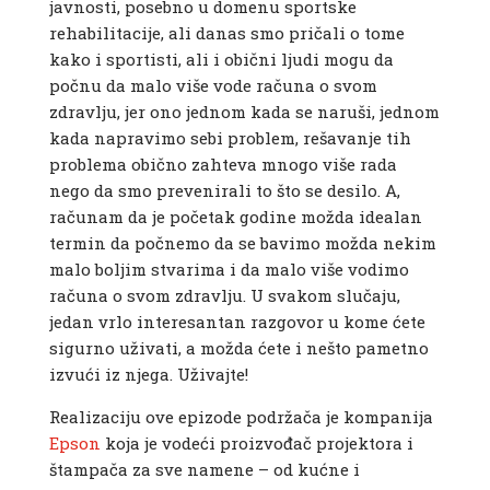
javnosti, posebno u domenu sportske
rehabilitacije, ali danas smo pričali o tome
kako i sportisti, ali i obični ljudi mogu da
počnu da malo više vode računa o svom
zdravlju, jer ono jednom kada se naruši, jednom
kada napravimo sebi problem, rešavanje tih
problema obično zahteva mnogo više rada
nego da smo prevenirali to što se desilo. A,
računam da je početak godine možda idealan
termin da počnemo da se bavimo možda nekim
malo boljim stvarima i da malo više vodimo
računa o svom zdravlju. U svakom slučaju,
jedan vrlo interesantan razgovor u kome ćete
sigurno uživati, a možda ćete i nešto pametno
izvući iz njega. Uživajte!
Realizaciju ove epizode podržača je kompanija
Epson
koja je vodeći proizvođač projektora i
štampača za sve namene – od kućne i