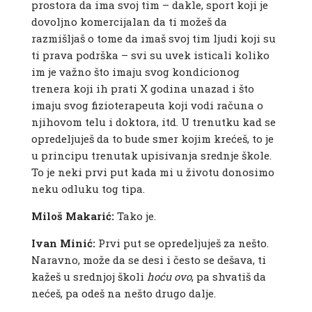
prostora da ima svoj tim – dakle, sport koji je
dovoljno komercijalan da ti možeš da
razmišljaš o tome da imaš svoj tim ljudi koji su
ti prava podrška – svi su uvek isticali koliko
im je važno što imaju svog kondicionog
trenera koji ih prati X godina unazad i što
imaju svog fizioterapeuta koji vodi računa o
njihovom telu i doktora, itd.
U trenutku kad se
opredeljuješ da to bude smer kojim krećeš, to je
u principu trenutak upisivanja srednje škole.
To je neki prvi put kada mi u životu donosimo
neku odluku tog tipa.
Miloš Makarić:
Tako je.
Ivan Minić:
Prvi put se opredeljuješ za nešto.
Naravno, može da se desi i često se dešava, ti
kažeš u srednjoj školi
hoću
ovo
, pa shvatiš da
nećeš, pa odeš na nešto drugo dalje.