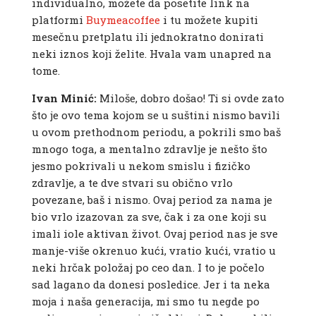
individualno, možete da posetite link na
platformi
Buymeacoffee
i tu možete kupiti
mesečnu pretplatu ili jednokratno donirati
neki iznos koji želite. Hvala vam unapred na
tome.
Ivan Minić:
Miloše, dobro došao! Ti si ovde zato
što je ovo tema kojom se u suštini nismo bavili
u ovom prethodnom periodu, a pokrili smo baš
mnogo toga, a mentalno zdravlje je nešto što
jesmo pokrivali u nekom smislu i fizičko
zdravlje, a te dve stvari su obično vrlo
povezane, baš i nismo. Ovaj period za nama je
bio vrlo izazovan za sve, čak i za one koji su
imali iole aktivan život. Ovaj period nas je sve
manje-više okrenuo kući, vratio kući, vratio u
neki hrčak položaj po ceo dan. I to je počelo
sad lagano da donesi posledice. Jer i ta neka
moja i naša generacija, mi smo tu negde po