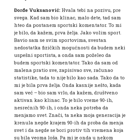
Đorđe Vuksanović:
Hvala tebi na pozivu, pre
svega. Kad sam bio klinac, malo dete, tad sam
hteo da postanem sportski komentator. To mi
je bilo, da kažem, prva želja. Jako volim sport.
Bavio sam se svim sportovima, svestan
nedostatka fizičkih mogućnosti da budem neki
uspešni sportista, a onda sam poželeo da
budem sportski komentator. Tako da sam od
malena pratio sve, zapisivao sve, računao
statistike, tada to nije bilo kao sada. Tako da to
mi je bila prva želja. Onda kasnije nešto, kada
sam već – bio sam vrlo, da kažem, društveno
aktivan kao klinac. To je bilo vreme 90-ih,
nesrećnih 90-ih, i onda neka potreba da
menjamo svet. Znači, ta neka moja generacija je
krenula negde krajem 90-ih da proba da menja
svet i da negde se bori protiv tih vremena koja
su bila veoma loša. Pa mi je onda u nekom