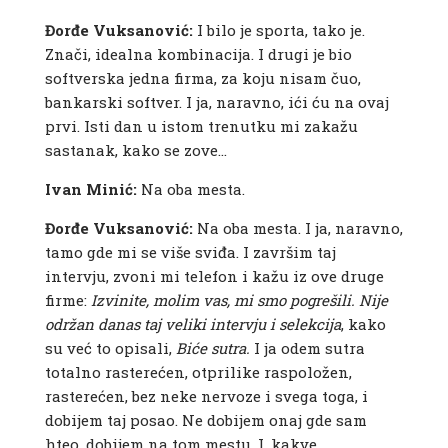
Đorđe Vuksanović:
I bilo je sporta, tako je.
Znači, idealna kombinacija. I drugi je bio
softverska jedna firma, za koju nisam čuo,
bankarski softver. I ja, naravno, ići ću na ovaj
prvi. Isti dan u istom trenutku mi zakažu
sastanak, kako se zove…
Ivan Minić:
Na oba mesta.
Đorđe Vuksanović:
Na oba mesta. I ja, naravno,
tamo gde mi se više sviđa. I završim taj
intervju, zvoni mi telefon i kažu iz ove druge
firme:
Izvinite, molim vas, mi smo pogrešili. Nije
održan danas taj veliki intervju i selekcija
, kako
su već to opisali,
Biće sutra.
I ja odem sutra
totalno rasterećen, otprilike raspoložen,
rasterećen, bez neke nervoze i svega toga, i
dobijem taj posao. Ne dobijem onaj gde sam
hteo, dobijem na tom mestu. I, kakve