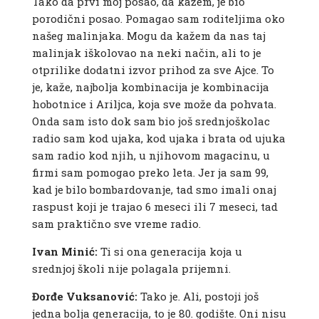
Tako da prvi moj posao, da kažem, je bio
porodični posao. Pomagao sam roditeljima oko
našeg malinjaka. Mogu da kažem da nas taj
malinjak iškolovao na neki način, ali to je
otprilike dodatni izvor prihod za sve Ajce. To
je, kaže, najbolja kombinacija je kombinacija
hobotnice i Ariljca, koja sve može da pohvata.
Onda sam isto dok sam bio još srednjoškolac
radio sam kod ujaka, kod ujaka i brata od ujuka
sam radio kod njih, u njihovom magacinu, u
firmi sam pomogao preko leta. Jer ja sam 99,
kad je bilo bombardovanje, tad smo imali onaj
raspust koji je trajao 6 meseci ili 7 meseci, tad
sam praktično sve vreme radio.
Ivan Minić:
Ti si ona generacija koja u
srednjoj školi nije polagala prijemni.
Đorđe Vuksanović:
Tako je. Ali, postoji još
jedna bolja generacija, to je 80. godište. Oni nisu