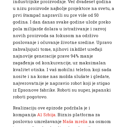
industrijske proizvodnje. Već dvadeset godina
u nizu proizvode najbolje projektore na svetu, a
prvi štampač napravili su pre više od 50
godina. I dan danas svake godine ulože preko
pola milijarde dolara u istraživanje i razvoj
novih proizvoda sa fokusom na održivo
poslovanje i očuvanje životne sredine. Upravo
zahvaljujući tome, njihovi inkdžet uređaji
najnovije generacije prave 94% manje
zagađenja od konkurencije, uz maksimalan
kvalitet otiska. I vaš mobilni telefon koji sada
nosite i na kome nas možda slušate i gledate,
najverovatnije je napravio robot koji je stigao
iz Epsonove fabrike. Roboti su super, japanski
roboti pogotovo.
Realizaciju ove epizode podržala je i
kompanija
A1 Srbija
. Biznis platforma za
poslovno umrežavanje
Naša mreža
na osmom