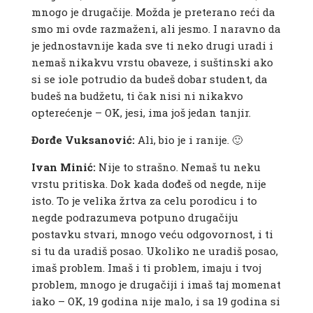
mnogo je drugačije. Možda je preterano reći da
smo mi ovde razmaženi, ali jesmo. I naravno da
je jednostavnije kada sve ti neko drugi uradi i
nemaš nikakvu vrstu obaveze, i suštinski ako
si se iole potrudio da budeš dobar student, da
budeš na budžetu, ti čak nisi ni nikakvo
opterećenje – OK, jesi, ima još jedan tanjir.
Đorđe Vuksanović:
Ali, bio je i ranije. 🙂
Ivan Minić:
Nije to strašno. Nemaš tu neku
vrstu pritiska. Dok kada dođeš od negde, nije
isto. To je velika žrtva za celu porodicu i to
negde podrazumeva potpuno drugačiju
postavku stvari, mnogo veću odgovornost, i ti
si tu da uradiš posao. Ukoliko ne uradiš posao,
imaš problem. Imaš i ti problem, imaju i tvoj
problem, mnogo je drugačiji i imaš taj momenat
iako – OK, 19 godina nije malo, i sa 19 godina si