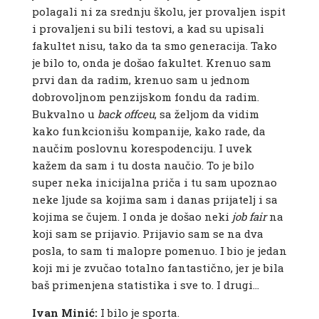
polagali ni za srednju školu, jer provaljen ispit
i provaljeni su bili testovi, a kad su upisali
fakultet nisu, tako da ta smo generacija. Tako
je bilo to, onda je došao fakultet. Krenuo sam
prvi dan da radim, krenuo sam u jednom
dobrovoljnom penzijskom fondu da radim.
Bukvalno u
back
offceu
, sa željom da vidim
kako funkcionišu kompanije, kako rade, da
naučim poslovnu korespodenciju. I uvek
kažem da sam i tu dosta naučio. To je bilo
super neka inicijalna priča i tu sam upoznao
neke ljude sa kojima sam i danas prijatelj i sa
kojima se čujem. I onda je došao neki
job
fair
na
koji sam se prijavio. Prijavio sam se na dva
posla, to sam ti malopre pomenuo. I bio je jedan
koji mi je zvučao totalno fantastično, jer je bila
baš primenjena statistika i sve to. I drugi…
Ivan Minić:
I bilo je sporta.