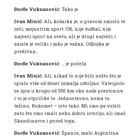
Đorđe Vuksanović:
Tako je.
Ivan Minić:
Ali, košarka je, u pravom smislu te
reči, mejnstrim sport. OK, nije fudbal, nije
najveći sport na svetu, ali je drugi najveći i
zaista je veliki i jako je važan. Odbojka je
predivna…
Đorđe Vuksanović:
… je počela.
Ivan Minić:
Ali, nikad to nije bilo nešto što je
igralo više od deset zemalja ozbiljno. Vaterpolo
se igra u krugu od 500 km oko naše prestonice
i to je otprilike to. Jednostavno, nema tu
težinu. Rukomet – isto tako. Mi smo ga voleli
zato što smo imali neku dobru istoriju, ali imaš
Skandinavce i pored toga…
Đorđe Vuksanović:
Špance, malo Argentina.