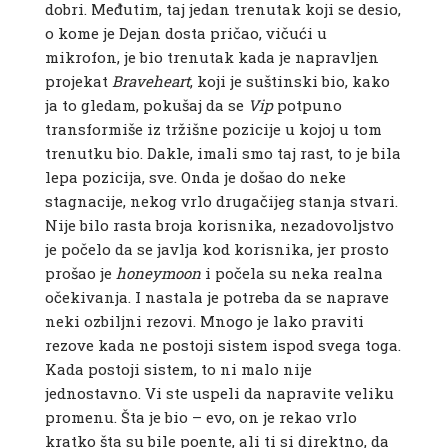
dobri. Međutim, taj jedan trenutak koji se desio,
o kome je Dejan dosta pričao, vičući u
mikrofon, je bio trenutak kada je napravljen
projekat
Braveheart
, koji je suštinski bio, kako
ja to gledam, pokušaj da se
Vip
potpuno
transformiše iz tržišne pozicije u kojoj u tom
trenutku bio. Dakle, imali smo taj rast, to je bila
lepa pozicija, sve. Onda je došao do neke
stagnacije, nekog vrlo drugačijeg stanja stvari.
Nije bilo rasta broja korisnika, nezadovoljstvo
je počelo da se javlja kod korisnika, jer prosto
prošao je
honeymoon
i počela su neka realna
očekivanja. I nastala je potreba da se naprave
neki ozbiljni rezovi. Mnogo je lako praviti
rezove kada ne postoji sistem ispod svega toga.
Kada postoji sistem, to ni malo nije
jednostavno. Vi ste uspeli da napravite veliku
promenu. Šta je bio – evo, on je rekao vrlo
kratko šta su bile poente, ali ti si direktno, da