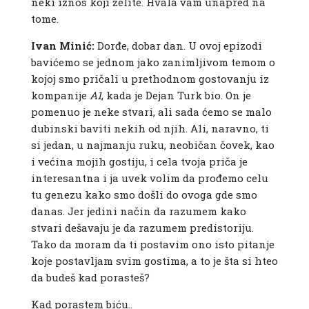
neki iznos koji želite. Hvala vam unapred na
tome.
Ivan Minić:
Dorđe, dobar dan. U ovoj epizodi
bavićemo se jednom jako zanimljivom temom o
kojoj smo pričali u prethodnom gostovanju iz
kompanije
A1
, kada je Dejan Turk bio. On je
pomenuo je neke stvari, ali sada ćemo se malo
dubinski baviti nekih od njih. Ali, naravno, ti
si jedan, u najmanju ruku, neobičan čovek, kao
i većina mojih gostiju, i cela tvoja priča je
interesantna i ja uvek volim da prođemo celu
tu genezu kako smo došli do ovoga gde smo
danas. Jer jedini način da razumem kako
stvari dešavaju je da razumem predistoriju.
Tako da moram da ti postavim ono isto pitanje
koje postavljam svim gostima, a to je šta si hteo
da budeš kad porasteš?
Kad porastem biću..