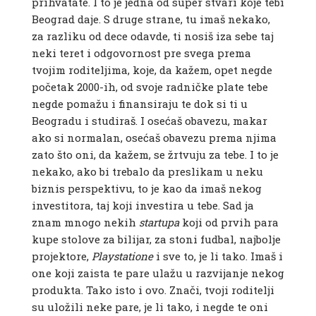
prihvatate. I to je jedna od super stvari koje tebi
Beograd daje. S druge strane, tu imaš nekako,
za razliku od dece odavde, ti nosiš iza sebe taj
neki teret i odgovornost pre svega prema
tvojim roditeljima, koje, da kažem, opet negde
početak 2000-ih, od svoje radničke plate tebe
negde pomažu i finansiraju te dok si ti u
Beogradu i studiraš. I osećaš obavezu, makar
ako si normalan, osećaš obavezu prema njima
zato što oni, da kažem, se žrtvuju za tebe. I to je
nekako, ako bi trebalo da preslikam u neku
biznis perspektivu, to je kao da imaš nekog
investitora, taj koji investira u tebe. Sad ja
znam mnogo nekih
startupa
koji od prvih para
kupe stolove za bilijar, za stoni fudbal, najbolje
projektore,
Playstatione
i sve to, je li tako. Imaš i
one koji zaista te pare ulažu u razvijanje nekog
produkta. Tako isto i ovo. Znači, tvoji roditelji
su uložili neke pare, je li tako, i negde te oni