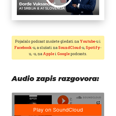
Pojačalo podcast možete gledati na
Youtube
-u i
Facebook
-u, a slušati na
SoundCloud
-u,
Spotify
-
u,
-u, na
Apple
i
Google
podcasts.
Audio zapis razgovora: