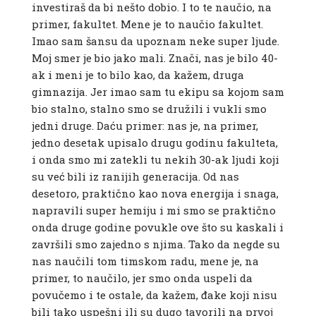
investiraš da bi nešto dobio. I to te naučio, na
primer, fakultet.
Mene je to naučio fakultet.
Imao sam šansu da upoznam neke super ljude.
Moj smer je bio jako mali. Znači, nas je bilo 40-
ak i meni je to bilo kao, da kažem, druga
gimnazija. Jer imao sam tu ekipu sa kojom sam
bio stalno, stalno smo se družili i vukli smo
jedni druge. Daću primer: nas je, na primer,
jedno desetak upisalo drugu godinu fakulteta,
i onda smo mi zatekli tu nekih 30-ak ljudi koji
su već bili iz ranijih generacija. Od nas
desetoro, praktično kao nova energija i snaga,
napravili super hemiju i mi smo se praktično
onda druge godine povukle ove što su kaskali i
završili smo zajedno s njima. Tako da negde su
nas naučili tom timskom radu, mene je, na
primer, to naučilo, jer smo onda uspeli da
povučemo i te ostale, da kažem, đake koji nisu
bili tako uspešni ili su dugo tavorili na prvoj