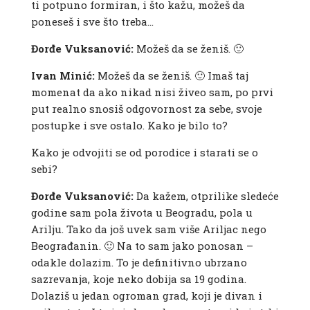
ti potpuno formiran, i što kažu, možeš da
poneseš i sve što treba…
Đorđe Vuksanović:
Možeš da se ženiš. 🙂
Ivan Minić:
Možeš da se ženiš. 🙂 Imaš taj
momenat da ako nikad nisi živeo sam, po prvi
put realno snosiš odgovornost za sebe, svoje
postupke i sve ostalo. Kako je bilo to?
Kako je odvojiti se od porodice i starati se o
sebi?
Đorđe Vuksanović:
Da kažem, otprilike sledeće
godine sam pola života u Beogradu, pola u
Arilju. Tako da još uvek sam više Ariljac nego
Beograđanin. 🙂 Na to sam jako ponosan –
odakle dolazim. To je definitivno ubrzano
sazrevanja, koje neko dobija sa 19 godina.
Dolaziš u jedan ogroman grad, koji je divan i