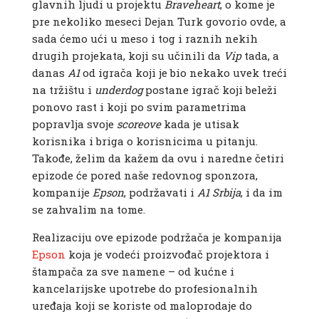
glavnih ljudi u projektu
Braveheart
, o kome je
pre nekoliko meseci Dejan Turk govorio ovde, a
sada ćemo ući u meso i tog i raznih nekih
drugih projekata, koji su učinili da
Vip
tada, a
danas
A1
od igrača koji je bio nekako uvek treći
na tržištu i
underdog
postane igrač koji beleži
ponovo rast i koji po svim parametrima
popravlja svoje
scoreove
kada je utisak
korisnika i briga o korisnicima u pitanju.
Takođe, želim da kažem da ovu i naredne četiri
epizode će pored naše redovnog sponzora,
kompanije
Epson
, podržavati i
A1
Srbija
, i da im
se zahvalim na tome.
Realizaciju ove epizode podržača je kompanija
Epson
koja je vodeći proizvođač projektora i
štampača za sve namene – od kućne i
kancelarijske upotrebe do profesionalnih
uređaja koji se koriste od maloprodaje do