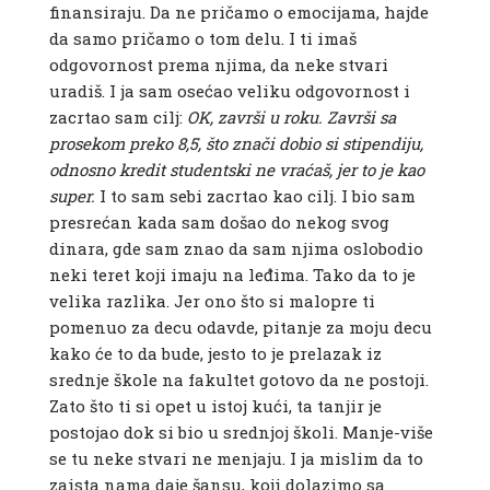
finansiraju. Da ne pričamo o emocijama, hajde
da samo pričamo o tom delu. I ti imaš
odgovornost prema njima, da neke stvari
uradiš. I ja sam osećao veliku odgovornost i
zacrtao sam cilj:
OK, završi u roku. Završi sa
prosekom preko 8,5, što znači dobio si stipendiju,
odnosno kredit studentski ne vraćaš, jer to je kao
super.
I to sam sebi zacrtao kao cilj. I bio sam
presrećan kada sam došao do nekog svog
dinara, gde sam znao da sam njima oslobodio
neki teret koji imaju na leđima. Tako da to je
velika razlika. Jer ono što si malopre ti
pomenuo za decu odavde, pitanje za moju decu
kako će to da bude, jesto to je prelazak iz
srednje škole na fakultet gotovo da ne postoji.
Zato što ti si opet u istoj kući, ta tanjir je
postojao dok si bio u srednjoj školi. Manje-više
se tu neke stvari ne menjaju. I ja mislim da to
zaista nama daje šansu, koji dolazimo sa