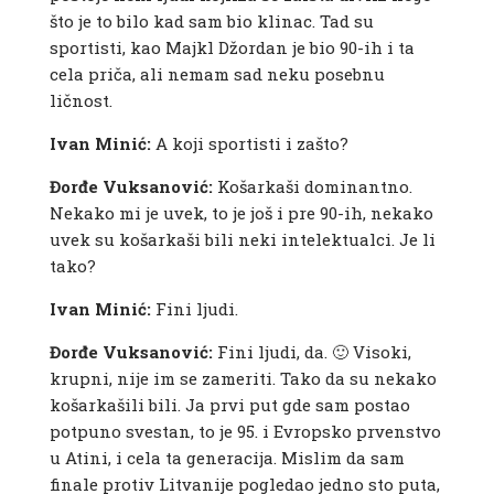
što je to bilo kad sam bio klinac. Tad su
sportisti, kao Majkl Džordan je bio 90-ih i ta
cela priča, ali nemam sad neku posebnu
ličnost.
Ivan Minić:
A koji sportisti i zašto?
Đorđe Vuksanović:
Košarkaši dominantno.
Nekako mi je uvek, to je još i pre 90-ih, nekako
uvek su košarkaši bili neki intelektualci. Je li
tako?
Ivan Minić:
Fini ljudi.
Đorđe Vuksanović:
Fini ljudi, da. 🙂 Visoki,
krupni, nije im se zameriti. Tako da su nekako
košarkašili bili. Ja prvi put gde sam postao
potpuno svestan, to je 95. i Evropsko prvenstvo
u Atini, i cela ta generacija. Mislim da sam
finale protiv Litvanije pogledao jedno sto puta,