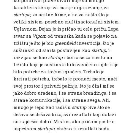
korporativci prave stvari koje su mnogo
karakterističnije za manje organizacije, za
startupe
, za agilne firme, a ne za nešto što je
veliki sistem, posebno multinacionalni sistem.
Uglavnom, Dejan je ispričao tu celu priču. Lepa
stvar sa
Vipom
od trenutka kada se pojavio na
tržištu je što je bio
greenfield
investicija, što je
suštinski od starta postavljen kao
startup
, i
razvijao se kao
startup
i borio se za mesto na
tržištu koje je suštinski bilo zasićeno i gde nije
bilo potrebe za trećim igračem. Trebalo je
kreirati potrebu, trebalo je pronaći mesto, naći
svoj prostor i privući pažnju, što je čini mi se
jako dobro urađeno, i sa strane brendinga, i sa
strane komunikacije, i sa strane svega. Ali,
mnogo je lepo kad radiš u
startup
. Sve što se
dešava se dešava brzo, svi rezultati koji dolazi
su najčešće dobri. Mislim, ako pričam posle o
uspešnom
startupu
, obično ti rezultati budu