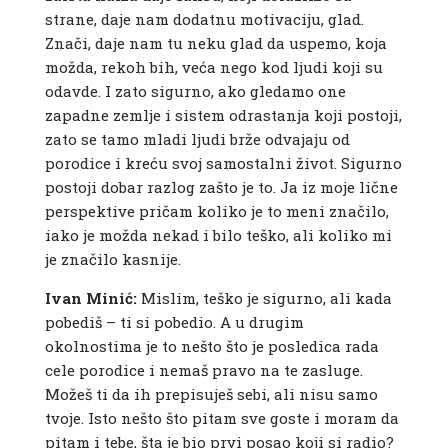
strane, daje nam dodatnu motivaciju, glad.
Znači, daje nam tu neku glad da uspemo, koja
možda, rekoh bih, veća nego kod ljudi koji su
odavde. I zato sigurno, ako gledamo one
zapadne zemlje i sistem odrastanja koji postoji,
zato se tamo mladi ljudi brže odvajaju od
porodice i kreću svoj samostalni život. Sigurno
postoji dobar razlog zašto je to. Ja iz moje lične
perspektive pričam koliko je to meni značilo,
iako je možda nekad i bilo teško, ali koliko mi
je značilo kasnije.
Ivan Minić:
Mislim, teško je sigurno, ali kada
pobediš – ti si pobedio. A u drugim
okolnostima je to nešto što je posledica rada
cele porodice i nemaš pravo na te zasluge.
Možeš ti da ih prepisuješ sebi, ali nisu samo
tvoje. Isto nešto što pitam sve goste i moram da
pitam i tebe, šta je bio prvi posao koji si radio?