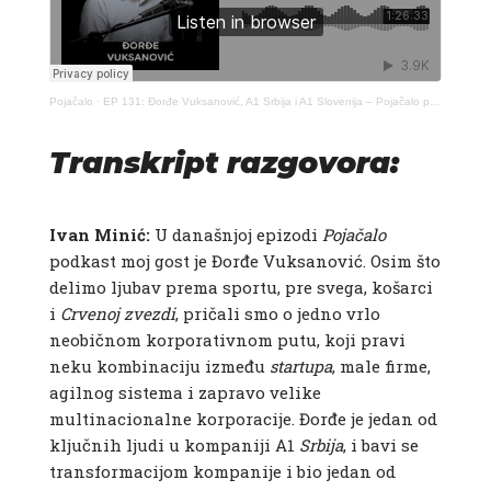
Pojačalo
·
EP 131: Đorđe Vuksanović, A1 Srbija i A1 Slovenija – Pojačalo podcast
Transkript razgovora:
Ivan Minić:
U današnjoj epizodi
Pojačalo
podkast moj gost je Đorđe Vuksanović. Osim što
delimo ljubav prema sportu, pre svega, košarci
i
Crvenoj
zvezdi
, pričali smo o jedno vrlo
neobičnom korporativnom putu, koji pravi
neku kombinaciju između
startupa
, male firme,
agilnog sistema i zapravo velike
multinacionalne korporacije. Đorđe je jedan od
ključnih ljudi u kompaniji A1
Srbija
, i bavi se
transformacijom kompanije i bio jedan od