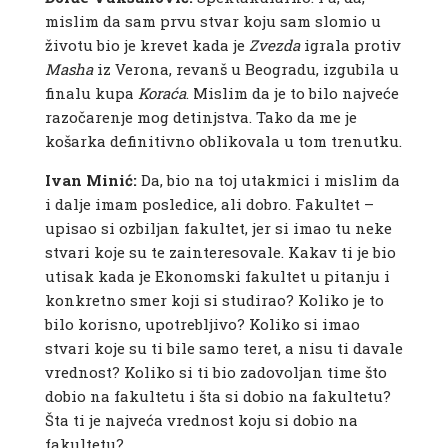
mislim da sam prvu stvar koju sam slomio u
životu bio je krevet kada je
Zvezda
igrala protiv
Masha
iz Verona, revanš u Beogradu, izgubila u
finalu kupa
Koraća
. Mislim da je to bilo najveće
razočarenje mog detinjstva. Tako da me je
košarka definitivno oblikovala u tom trenutku.
Ivan Minić:
Da, bio na toj utakmici i mislim da
i dalje imam posledice, ali dobro. Fakultet –
upisao si ozbiljan fakultet, jer si imao tu neke
stvari koje su te zainteresovale. Kakav ti je bio
utisak kada je Ekonomski fakultet u pitanju i
konkretno smer koji si studirao? Koliko je to
bilo korisno, upotrebljivo? Koliko si imao
stvari koje su ti bile samo teret, a nisu ti davale
vrednost? Koliko si ti bio zadovoljan time što
dobio na fakultetu i šta si dobio na fakultetu?
Šta ti je najveća vrednost koju si dobio na
fakultetu?