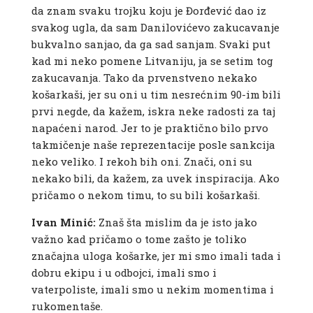
da znam svaku trojku koju je Đorđević dao iz
svakog ugla, da sam Danilovićevo zakucavanje
bukvalno sanjao, da ga sad sanjam. Svaki put
kad mi neko pomene Litvaniju, ja se setim tog
zakucavanja. Tako da prvenstveno nekako
košarkaši, jer su oni u tim nesrećnim 90-im bili
prvi negde, da kažem, iskra neke radosti za taj
napaćeni narod. Jer to je praktično bilo prvo
takmičenje naše reprezentacije posle sankcija
neko veliko. I rekoh bih oni. Znači, oni su
nekako bili, da kažem, za uvek inspiracija. Ako
pričamo o nekom timu, to su bili košarkaši.
Ivan Minić:
Znaš šta mislim da je isto jako
važno kad pričamo o tome zašto je toliko
značajna uloga košarke, jer mi smo imali tada i
dobru ekipu i u odbojci, imali smo i
vaterpoliste, imali smo u nekim momentima i
rukomentaše.