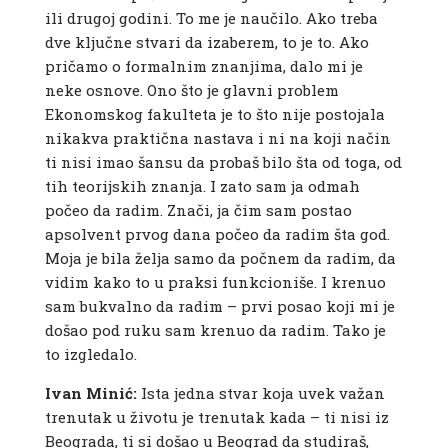
ili drugoj godini. To me je naučilo. Ako treba
dve ključne stvari da izaberem, to je to. Ako
pričamo o formalnim znanjima, dalo mi je
neke osnove. Ono što je glavni problem
Ekonomskog fakulteta je to što nije postojala
nikakva praktična nastava i ni na koji način
ti nisi imao šansu da probaš bilo šta od toga, od
tih teorijskih znanja. I zato sam ja odmah
počeo da radim. Znači, ja čim sam postao
apsolvent prvog dana počeo da radim šta god.
Moja je bila želja samo da počnem da radim, da
vidim kako to u praksi funkcioniše. I krenuo
sam bukvalno da radim – prvi posao koji mi je
došao pod ruku sam krenuo da radim. Tako je
to izgledalo.
Ivan Minić:
Ista jedna stvar koja uvek važan
trenutak u životu je trenutak kada – ti nisi iz
Beograda, ti si došao u Beograd da studiraš,