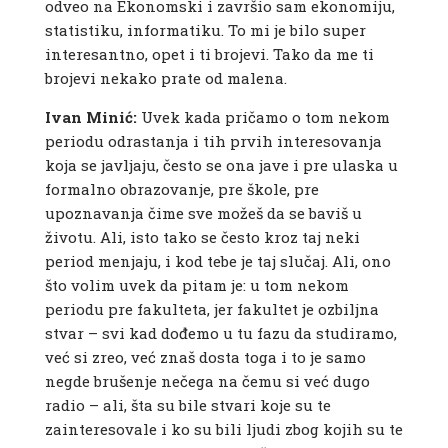
odveo na Ekonomski i završio sam ekonomiju,
statistiku, informatiku. To mi je bilo super
interesantno, opet i ti brojevi. Tako da me ti
brojevi nekako prate od malena.
Ivan Minić:
Uvek kada pričamo o tom nekom
periodu odrastanja i tih prvih interesovanja
koja se javljaju, često se ona jave i pre ulaska u
formalno obrazovanje, pre škole, pre
upoznavanja čime sve možeš da se baviš u
životu. Ali, isto tako se često kroz taj neki
period menjaju, i kod tebe je taj slučaj. Ali, ono
što volim uvek da pitam je: u tom nekom
periodu pre fakulteta, jer fakultet je ozbiljna
stvar – svi kad dođemo u tu fazu da studiramo,
već si zreo, već znaš dosta toga i to je samo
negde brušenje nečega na čemu si već dugo
radio – ali, šta su bile stvari koje su te
zainteresovale i ko su bili ljudi zbog kojih su te