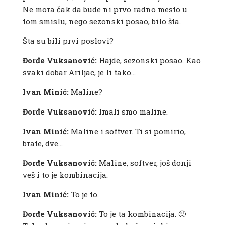
Ne mora čak da bude ni prvo radno mesto u
tom smislu, nego sezonski posao, bilo šta.
Šta su bili prvi poslovi?
Đorđe Vuksanović:
Hajde, sezonski posao. Kao
svaki dobar Ariljac, je li tako…
Ivan Minić:
Maline?
Đorđe Vuksanović:
Imali smo maline.
Ivan Minić:
Maline i softver. Ti si pomirio,
brate, dve…
Đorđe Vuksanović:
Maline, softver, još donji
veš i to je kombinacija.
Ivan Minić:
To je to.
Đorđe Vuksanović:
To je ta kombinacija. 🙂