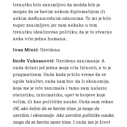
trenutku bilo zanimljivo da možda bih ja
mogao da se bavim nekom diplomatijom ili
nekim međunarodnim odnosima. To mi je bilo
super zanimljivo, jer sam nekako u tom
trenutku idealizovao politiku, da je to stvarno
neka vrlo jedna humana…
Ivan Minić:
Uzvišena.
Đorđe Vuksanović:
Uzvišeno zanimanje. A
onda dolazi još jedna moja crta ličnosti, a to je
pragmatizam. Onda kada je bilo vreme da se
upiše fakultet, onda sam bio: da li ekonomija,
koja me je isto zanimala i tamo sam nalazio
statistiku, informatiku, opet te brojeve koje
volim; ili kao političke nauke. Onda sam rekao:
OK, ako želim da se bavim time, ja mogu da
završim i ekonomije. Ako završim političke nauke,
mogu da se bavim samo time.
I onda me je život