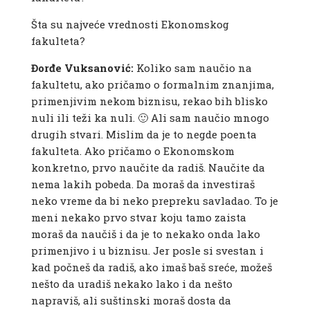
Šta su najveće vrednosti Ekonomskog
fakulteta?
Đorđe Vuksanović:
Koliko sam naučio na
fakultetu, ako pričamo o formalnim znanjima,
primenjivim nekom biznisu, rekao bih blisko
nuli ili teži ka nuli. 🙂 Ali sam naučio mnogo
drugih stvari. Mislim da je to negde poenta
fakulteta. Ako pričamo o Ekonomskom
konkretno, prvo naučite da radiš. Naučite da
nema lakih pobeda. Da moraš da investiraš
neko vreme da bi neko prepreku savladao. To je
meni nekako prvo stvar koju tamo zaista
moraš da naučiš i da je to nekako onda lako
primenjivo i u biznisu. Jer posle si svestan i
kad počneš da radiš, ako imaš baš sreće, možeš
nešto da uradiš nekako lako i da nešto
napraviš, ali suštinski moraš dosta da