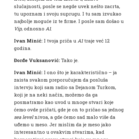
slučajnosti, posle se negde uvek nešto zacrta,
tu upoznam i svoju suprugu. I tu sam izvukao
najbolje moguće iz te firme. I posle sam došao u
Vip
, odnosno
A1
.
Ivan Minić:
I tvoja priča u
A1
traje već 12
godina.
Đorđe Vuksanović:
Tako je.
Ivan Minić:
I ono što je karakteristično – ja
zaista svakom preporučujem da posluša
intervju koji sam radio sa Dejanom Turkom,
koji je na neki način, možemo da ga
posmatramo kao uvod u mnoge stvari koje
ćemo ovde pričati, gde je on to pričao sa jednog
sea
level
nivoa, a gde ćemo sad malo više da
uđemo u meso. Jer mislim da je meso jako
interesantno u ovakvim stvarima, kad