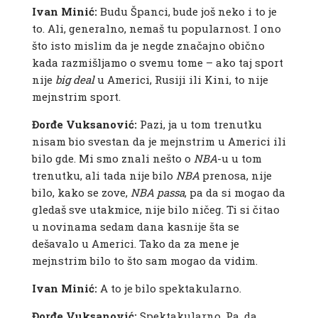
Ivan Minić:
Budu Španci, bude još neko i to je
to. Ali, generalno, nemaš tu popularnost. I ono
što isto mislim da je negde značajno obično
kada razmišljamo o svemu tome – ako taj sport
nije
big
deal
u Americi, Rusiji ili Kini, to nije
mejnstrim sport.
Đorđe Vuksanović:
Pazi, ja u tom trenutku
nisam bio svestan da je mejnstrim u Americi ili
bilo gde. Mi smo znali nešto o
NBA
-u u tom
trenutku, ali tada nije bilo
NBA
prenosa, nije
bilo, kako se zove,
NBA
passa
, pa da si mogao da
gledaš sve utakmice, nije bilo ničeg. Ti si čitao
u novinama sedam dana kasnije šta se
dešavalo u Americi. Tako da za mene je
mejnstrim bilo to što sam mogao da vidim.
Ivan Minić:
A to je bilo spektakularno.
Đorđe Vuksanović:
Spektakularno. Pa, da,