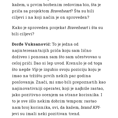
kažem, u prvim borbenim redovima bio, šta je
priča sa projektom
Braveheart
? Šta su bili
ciljevi i na koji način je on sproveden?
Kako je sproveden projekat
Braveheart
i šta su
bili ciljevi?
Đorđe Vuksanović:
To je jedna od
najinteresantnijih priča koju sam lično
doživeo i ponosan sam što sam učestvovao u
celoj priči. Dao si lep uvod. Krenulo je od toga
što negde
Vip
je izgubio svoju poziciju koju je
imao na tržištu prvih nekih par godina
poslovanja. Znači, mi smo bili prepoznatih kao
najinovativniji operater, koji je najbrže rastao,
jako pozitivno ocenjem sa strane korisnika. I
to je sve išlo nekim dobrim tempom: rastao
nam broj korisnika, svi, da kažem,
brand
KPI
-
jevi su imali neki pozitivan trend.