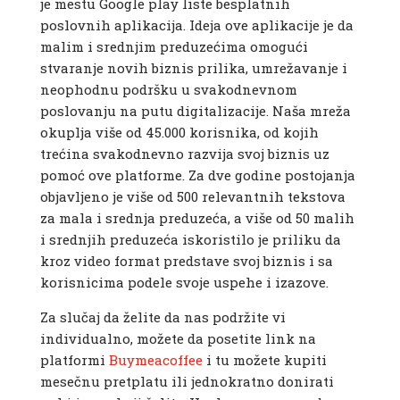
je mestu Google play liste besplatnih
poslovnih aplikacija. Ideja ove aplikacije je da
malim i srednjim preduzećima omogući
stvaranje novih biznis prilika, umrežavanje i
neophodnu podršku u svakodnevnom
poslovanju na putu digitalizacije. Naša mreža
okuplja više od 45.000 korisnika, od kojih
trećina svakodnevno razvija svoj biznis uz
pomoć ove platforme. Za dve godine postojanja
objavljeno je više od 500 relevantnih tekstova
za mala i srednja preduzeća, a više od 50 malih
i srednjih preduzeća iskoristilo je priliku da
kroz video format predstave svoj biznis i sa
korisnicima podele svoje uspehe i izazove.
Za slučaj da želite da nas podržite vi
individualno, možete da posetite link na
platformi
Buymeacoffee
i tu možete kupiti
mesečnu pretplatu ili jednokratno donirati