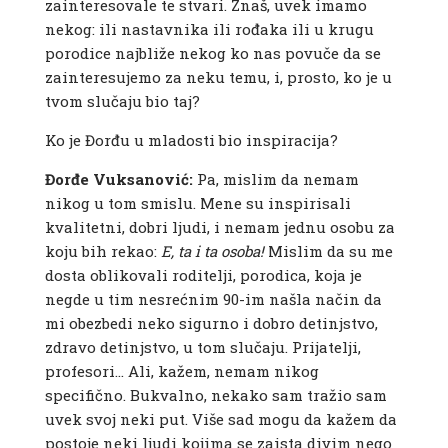
zainteresovale te stvari. Znaš, uvek imamo
nekog: ili nastavnika ili rođaka ili u krugu
porodice najbliže nekog ko nas povuče da se
zainteresujemo za neku temu, i, prosto, ko je u
tvom slučaju bio taj?
Ko je Đorđu u mladosti bio inspiracija?
Đorđe Vuksanović:
Pa, mislim da nemam
nikog u tom smislu. Mene su inspirisali
kvalitetni, dobri ljudi, i nemam jednu osobu za
koju bih rekao:
E, ta i ta osoba!
Mislim da su me
dosta oblikovali roditelji, porodica, koja je
negde u tim nesrećnim 90-im našla način da
mi obezbedi neko sigurno i dobro detinjstvo,
zdravo detinjstvo, u tom slučaju. Prijatelji,
profesori… Ali, kažem, nemam nikog
specifično. Bukvalno, nekako sam tražio sam
uvek svoj neki put. Više sad mogu da kažem da
postoje neki ljudi kojima se zaista divim nego