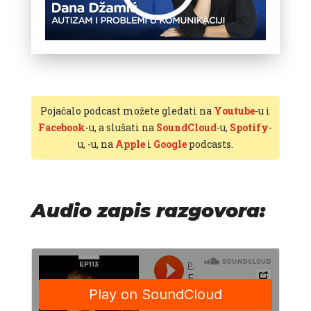
Pojačalo podcast možete gledati na
Youtube
-u i
Facebook
-u, a slušati na
SoundCloud
-u,
Spotify
-
u,
-u, na
Apple
i
Google
podcasts.
Audio zapis razgovora: