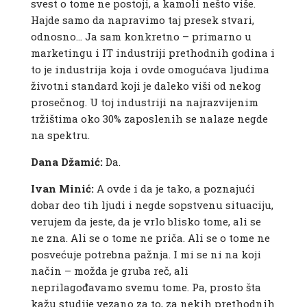
svest o tome ne postoji, a kamoli nešto više.
Hajde samo da napravimo taj presek stvari,
odnosno… Ja sam konkretno – primarno u
marketingu i IT industriji prethodnih godina i
to je industrija koja i ovde omogućava ljudima
životni standard koji je daleko viši od nekog
prosečnog. U toj industriji na najrazvijenim
tržištima oko 30% zaposlenih se nalaze negde
na spektru.
Dana Džamić:
Da.
Ivan Minić:
A ovde i da je tako, a poznajući
dobar deo tih ljudi i negde sopstvenu situaciju,
verujem da jeste, da je vrlo blisko tome, ali se
ne zna. Ali se o tome ne priča. Ali se o tome ne
posvećuje potrebna pažnja. I mi se ni na koji
način – možda je gruba reč, ali
neprilagođavamo svemu tome. Pa, prosto šta
kažu studije vezano za to, za nekih prethodnih