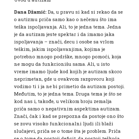
Dana Džamić:
Da, u pravu si kad si rekao da se
o autizmu priča samo kao o nečemu što ima
teška ispoljavanja. Ali, to je jedna tema. Jedna
je da autizam jeste spektar i da imamo jaka
ispoljavanja – znači, decu i osobe sa vrlom
teškim, jakim ispoljavanjima, kojima je
potrebno mnogo podrške, mnogo pomoći, koja
ne mogu da funkcionišu sama. Ali, u isto
vreme imamo ljude kod kojih je autizam skoro
neprimetan, gde u ovakvom razgovoru koji
vodimo ti i ja ne bi primetio da autizam postoji.
Međutim, to je jedna tema. Druga tema je što se
kod nas i, takođe, u velikom broju zemalja
priča samo o negativnim aspektima autizam.
Znači, čak i kad se prepozna da postoje ono što
se zovu visoko funkcionalni ljudi ili blaži
slučajevi, priča se o tome šta je problem. Priča
se o tome da postoji deficit, da postoji teškoća,