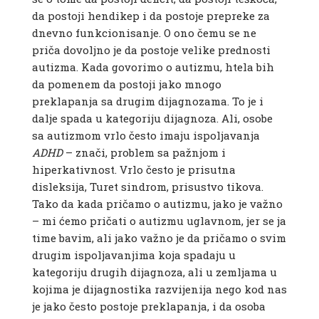
da postoji hendikep i da postoje prepreke za
dnevno funkcionisanje. O ono čemu se ne
priča dovoljno je da postoje velike prednosti
autizma. Kada govorimo o autizmu, htela bih
da pomenem da postoji jako mnogo
preklapanja sa drugim dijagnozama. To je i
dalje spada u kategoriju dijagnoza. Ali, osobe
sa autizmom vrlo često imaju ispoljavanja
ADHD
– znači, problem sa pažnjom i
hiperkativnost. Vrlo često je prisutna
disleksija, Turet sindrom, prisustvo tikova.
Tako da kada pričamo o autizmu, jako je važno
– mi ćemo pričati o autizmu uglavnom, jer se ja
time bavim, ali jako važno je da pričamo o svim
drugim ispoljavanjima koja spadaju u
kategoriju drugih dijagnoza, ali u zemljama u
kojima je dijagnostika razvijenija nego kod nas
je jako često postoje preklapanja, i da osoba