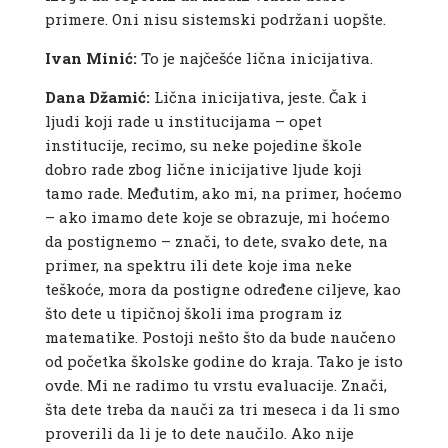
primere. Oni nisu sistemski podržani uopšte.
Ivan Minić:
To je najčešće lična inicijativa.
Dana Džamić:
Lična inicijativa, jeste. Čak i
ljudi koji rade u institucijama – opet
institucije, recimo, su neke pojedine škole
dobro rade zbog lične inicijative ljude koji
tamo rade. Međutim, ako mi, na primer, hoćemo
– ako imamo dete koje se obrazuje, mi hoćemo
da postignemo – znači, to dete, svako dete, na
primer, na spektru ili dete koje ima neke
teškoće, mora da postigne određene ciljeve, kao
što dete u tipičnoj školi ima program iz
matematike. Postoji nešto što da bude naučeno
od početka školske godine do kraja. Tako je isto
ovde. Mi ne radimo tu vrstu evaluacije. Znači,
šta dete treba da nauči za tri meseca i da li smo
proverili da li je to dete naučilo. Ako nije