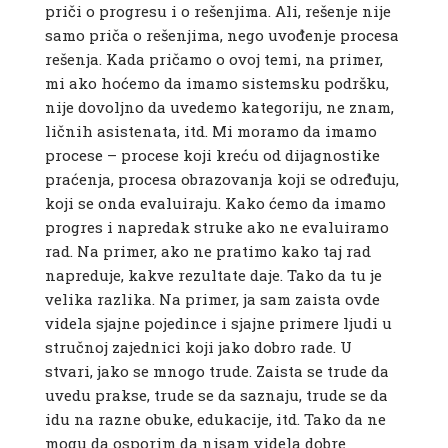
priči o progresu i o rešenjima. Ali, rešenje nije
samo priča o rešenjima, nego uvođenje procesa
rešenja. Kada pričamo o ovoj temi, na primer,
mi ako hoćemo da imamo sistemsku podršku,
nije dovoljno da uvedemo kategoriju, ne znam,
ličnih asistenata, itd. Mi moramo da imamo
procese – procese koji kreću od dijagnostike
praćenja, procesa obrazovanja koji se određuju,
koji se onda evaluiraju. Kako ćemo da imamo
progres i napredak struke ako ne evaluiramo
rad. Na primer, ako ne pratimo kako taj rad
napreduje, kakve rezultate daje. Tako da tu je
velika razlika. Na primer, ja sam zaista ovde
videla sjajne pojedince i sjajne primere ljudi u
stručnoj zajednici koji jako dobro rade. U
stvari, jako se mnogo trude. Zaista se trude da
uvedu prakse, trude se da saznaju, trude se da
idu na razne obuke, edukacije, itd. Tako da ne
mogu da osporim da nisam videla dobre