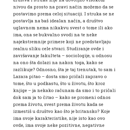
nivou da prosto na pravi način možemo da se
postavimo prema celoj situaciji. I struka se ne
postavlja na baš idealan način, a društvo
uglavnom nema nikakvu svest o tome ili ako
ima, ona se bukvalno svodi na te neke
najekstremnije primere koji ne predstavljaju
realnu sliku cele stvari. Studiranje ovde i
završavanje fakulteta – sociologije, u odnosu
na ono šta dolazi na nakon toga, kako se
razlikuje? Odnosno, šta je taj trenutak, to sam i
Lazara pitao – dosta smo pričali zapravo o
tome, što u podkastu, što u životu, što kroz
knjige – ja nekako računam da smo i to pričali
dok sam ja to čitao – kako se promeni odnos
prema životu, svest prema životu kada se
izmestiš u društvo kao što je britansko? Koje
ima svoje karakteristike, nije isto kao ovo
ovde, ima svoje neke pozitivne, negativne