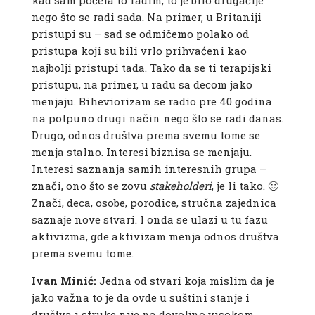
kad sam počela to radim, to je bilo drugačije
nego što se radi sada. Na primer, u Britaniji
pristupi su – sad se odmičemo polako od
pristupa koji su bili vrlo prihvaćeni kao
najbolji pristupi tada. Tako da se ti terapijski
pristupu, na primer, u radu sa decom jako
menjaju. Biheviorizam se radio pre 40 godina
na potpuno drugi način nego što se radi danas.
Drugo, odnos društva prema svemu tome se
menja stalno. Interesi biznisa se menjaju.
Interesi saznanja samih interesnih grupa –
znači, ono što se zovu
stakeholderi
, je li tako. 🙂
Znači, deca, osobe, porodice, stručna zajednica
saznaje nove stvari. I onda se ulazi u tu fazu
aktivizma, gde aktivizam menja odnos društva
prema svemu tome.
Ivan Minić:
Jedna od stvari koja mislim da je
jako važna to je da ovde u suštini stanje i
društva i struke nije na dovoljno visokom