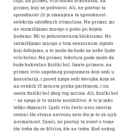
čuju, na primer, vrlo bučan erkondišn, na
primer, koji se pokvario. Ali, ne postoji ta
sposobnost ili je smanjena ta sposobnost
selekcija određenih stimulusa. Na primer, mi
ne razmišljamo mnogo o podu po kojem
hodamo. Mi to jednostavnom blokiramo. Ne
razmišljamo mnogo o tom senzornom
inputu
koji dobijamo, a to može da bude za neke ljude
vrlo bolno. Na primer, tekstura poda može da
bude bukvalno fizički bol. Imate primere, na
primer, vrlo uspešnog programera koji sedi u
kancelariji, i pored njega sedi devojka koja se
na svakih 15 minuta prska parfemom, i on
oseća fizički bol zbog tog mirisa. Ali, fizički bol
– za njega je to zaista neizdrživo. A to je jako
teško objasniti. Ljudi vrlo često nisu sasvim
svesni šta stvara nervozu zato što je to za njih
normalnost. Znači, ne postoji ta svest o tome
šta treba da se filtrira, šta ne treba. Kod nekog