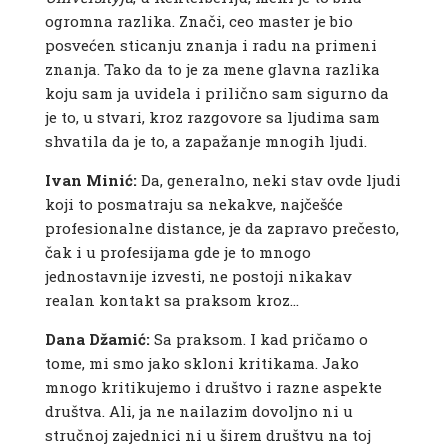
ogromna razlika. Znači, ceo master je bio
posvećen sticanju znanja i radu na primeni
znanja. Tako da to je za mene glavna razlika
koju sam ja uvidela i prilično sam sigurno da
je to, u stvari, kroz razgovore sa ljudima sam
shvatila da je to, a zapažanje mnogih ljudi.
Ivan Minić:
Da, generalno, neki stav ovde ljudi
koji to posmatraju sa nekakve, najčešće
profesionalne distance, je da zapravo prečesto,
čak i u profesijama gde je to mnogo
jednostavnije izvesti, ne postoji nikakav
realan kontakt sa praksom kroz…
Dana Džamić:
Sa praksom. I kad pričamo o
tome, mi smo jako skloni kritikama. Jako
mnogo kritikujemo i društvo i razne aspekte
društva. Ali, ja ne nailazim dovoljno ni u
stručnoj zajednici ni u širem društvu na toj