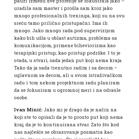
pauzi između dve profesije se fokusirala jako –
uradila sam master i prošla sam kroz jako
mnogo profesionalnih treninga, koji su na svu
sreću tamo prilično pristupačni. Ima ih
mnogo. Jako mnogo rada pod supervizijom
kako bih ušla u oblast autizma, problema sa
komunikacijom, primene biheviorizma kao
terapijski pristup, kao pristup podrške. I to je
otada, u stvari, sada jedan put koji nema kraja.
Tako da ja sada trenutno radim i sa decom –
uglavnom sa decom, ali u svom istraživačkom
radu i tom nekom projektnom radu planiram
da se fokusiram u ogromnoj meri i na odrasle
osobe.
Ivan Minić:
Jako mi je drago da je način na
koji ste to opisali da je to prosto put koji nema
kraj, da je to kontinuirana stvar. Zato što kod
nas najčešće se obrazovanje posmatra kao