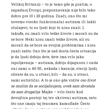
Velikoj Britaniji – to je tamo gde ja pratim, u
zapadnoj Evropi; prepoznavanje nije bilo tako
dobro pre 10 i 20 godina. Znači, ono što mi
zovemo visoko funkcionalni autizam ili lakši
slučajevi, to su ljudi koji to nisu znali. I,
takođe, su imali vrlo teške živote i morali su da
se bore. Neki nisu imali teške živote, ali su
morali da se bore sa svojim problemima i nisu
znali zašto. Ono što je sad dosta česta situacija
je da ljudi dobiju dete, dete ima vrlo jaka
ispoljavanja – autizam, dobiju dijagnozu i onda
oni sami u 40-50., nekada i kasnije, stariji ljudi,
shvate da su, u stvari, bili – da su, u stvari,
sami autistični. A to je ono gde vidite
ceo život
se mučim da se socijalizujem
,
uvek sam shvatala
da sam drugačija
. Majke – vrlo često kod
devojčica postoji taj tzv. skriveni autizam, zato
što one imaju taj fenomen kamuflaže. Često