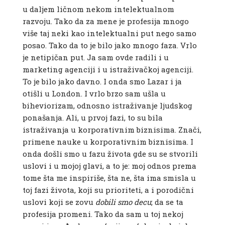
u daljem ličnom nekom intelektualnom
razvoju. Tako da za mene je profesija mnogo
više taj neki kao intelektualni put nego samo
posao. Tako da to je bilo jako mnogo faza. Vrlo
je netipičan put. Ja sam ovde radili i u
marketing agenciji i u istraživačkoj agenciji.
To je bilo jako davno. I onda smo Lazar i ja
otišli u London. I vrlo brzo sam ušla u
biheviorizam, odnosno istraživanje ljudskog
ponašanja. Ali, u prvoj fazi, to su bila
istraživanja u korporativnim biznisima. Znači,
primene nauke u korporativnim biznisima. I
onda došli smo u fazu života gde su se stvorili
uslovi i u mojoj glavi, a to je: moj odnos prema
tome šta me inspiriše, šta ne, šta ima smisla u
toj fazi života, koji su prioriteti, a i porodični
uslovi koji se zovu
dobili smo decu
; da se ta
profesija promeni. Tako da sam u toj nekoj