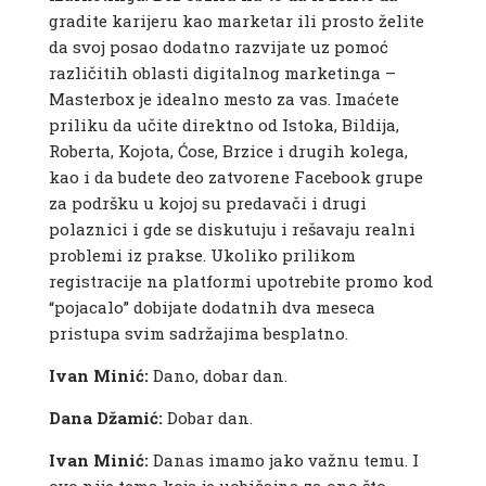
gradite karijeru kao marketar ili prosto želite
da svoj posao dodatno razvijate uz pomoć
različitih oblasti digitalnog marketinga –
Masterbox je idealno mesto za vas. Imaćete
priliku da učite direktno od Istoka, Bildija,
Roberta, Kojota, Ćose, Brzice i drugih kolega,
kao i da budete deo zatvorene Facebook grupe
za podršku u kojoj su predavači i drugi
polaznici i gde se diskutuju i rešavaju realni
problemi iz prakse.
Ukoliko prilikom
registracije na platformi upotrebite promo kod
“pojacalo” dobijate dodatnih dva meseca
pristupa svim sadržajima besplatno.
Ivan Minić:
Dano, dobar dan.
Dana Džamić:
Dobar dan.
Ivan Minić:
Danas imamo jako važnu temu. I