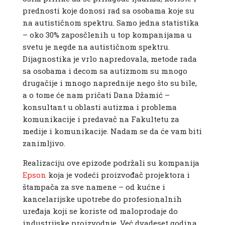
prednosti koje donosi rad sa osobama koje su
na autističnom spektru. Samo jedna statistika
– oko 30% zaposčlenih u top kompanijama u
svetu je negde na autističnom spektru.
Dijagnostika je vrlo napredovala, metode rada
sa osobama i decom sa autizmom su mnogo
drugačije i mnogo naprednije nego što su bile,
a o tome će nam pričati Dana Džamić –
konsultant u oblasti autizma i problema
komunikacije i predavač na Fakultetu za
medije i komunikacije. Nadam se da će vam biti
zanimljivo.
Realizaciju ove epizode podržali su kompanija
Epson
koja je vodeći proizvođač projektora i
štampača za sve namene – od kućne i
kancelarijske upotrebe do profesionalnih
uređaja koji se koriste od maloprodaje do
industrijske proizvodnje. Već dvadeset godina