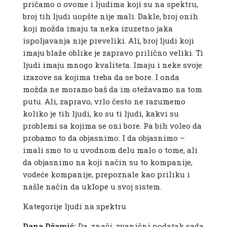
pričamo o ovome i ljudima koji su na spektru,
broj tih ljudi uopšte nije mali. Dakle, broj onih
koji možda imaju ta neka izuzetno jaka
ispoljavanja nije preveliki. Ali, broj ljudi koji
imaju blaže oblike je zapravo prilično veliki. Ti
ljudi imaju mnogo kvaliteta. Imaju i neke svoje
izazove sa kojima treba da se bore. I onda
možda ne moramo baš da im otežavamo na tom
putu. Ali, zapravo, vrlo često ne razumemo
koliko je tih ljudi, ko su ti ljudi, kakvi su
problemi sa kojima se oni bore. Pa bih voleo da
probamo to da objasnimo. I da objasnimo –
imali smo to u uvodnom delu malo o tome, ali
da objasnimo na koji način su to kompanije,
vodeće kompanije, prepoznale kao priliku i
našle način da uklope u svoj sistem.
Kategorije ljudi na spektru
Dana Džamić:
Da, znači, zvanični podatak sada