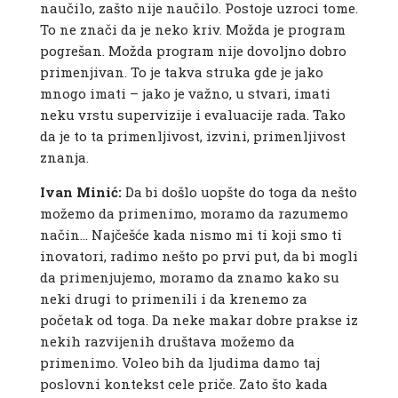
naučilo, zašto nije naučilo. Postoje uzroci tome.
To ne znači da je neko kriv. Možda je program
pogrešan. Možda program nije dovoljno dobro
primenjivan. To je takva struka gde je jako
mnogo imati – jako je važno, u stvari, imati
neku vrstu supervizije i evaluacije rada. Tako
da je to ta primenljivost, izvini, primenljivost
znanja.
Ivan Minić:
Da bi došlo uopšte do toga da nešto
možemo da primenimo, moramo da razumemo
način… Najčešće kada nismo mi ti koji smo ti
inovatori, radimo nešto po prvi put, da bi mogli
da primenjujemo, moramo da znamo kako su
neki drugi to primenili i da krenemo za
početak od toga. Da neke makar dobre prakse iz
nekih razvijenih društava možemo da
primenimo. Voleo bih da ljudima damo taj
poslovni kontekst cele priče. Zato što kada