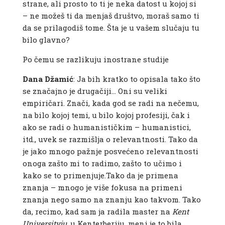
strane, ali prosto to ti je neka datost u kojoj si
– ne možeš ti da menjaš društvo, moraš samo ti
da se prilagodiš tome. Šta je u vašem slučaju tu
bilo glavno?
Po čemu se razlikuju inostrane studije
Dana Džamić
: Ja bih kratko to opisala tako što
se značajno je drugačiji… Oni su veliki
empiričari. Znači, kada god se radi na nečemu,
na bilo kojoj temi, u bilo kojoj profesiji, čak i
ako se radi o humanističkim – humanistici,
itd., uvek se razmišlja o relevantnosti. Tako da
je jako mnogo pažnje posvećeno relevantnosti
onoga zašto mi to radimo, zašto to učimo i
kako se to primenjuje.Tako da je primena
znanja – mnogo je više fokusa na primeni
znanja nego samo na znanju kao takvom. Tako
da, recimo, kad sam ja radila master na
Kent
Universityju
, u Kenterberiju, meni je to bila