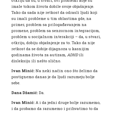
otkriju da su, u stvari, svi problemi koje su
imale tokom života dobile svoje objašnjenje.
Tako da sada nije retkost da odrasli ljudi koji
su imali probleme u tim oblastima gde, na
primer, problem sa prilogađavanjem na
promene, problem sa senzornom integracijom,
problem u socijalnom interakciji – da, u stvari,
otkriju, dobiju objašnjenje za to. Tako da nije
retkost da se dobije dijagnoza u kasnijim
godinama života za autizam,
ADHD
ili
disleksiju ili nešto slično.
Ivan Minić:
Na neki način ono što želimo da
postignemo danas je da ljudi razumeju bolje
sebe.
Dana Džamić:
Da.
Ivan Minić:
A i da jedni druge bolje razumemo,
i da probamo da razumemo i prihvatimo to da