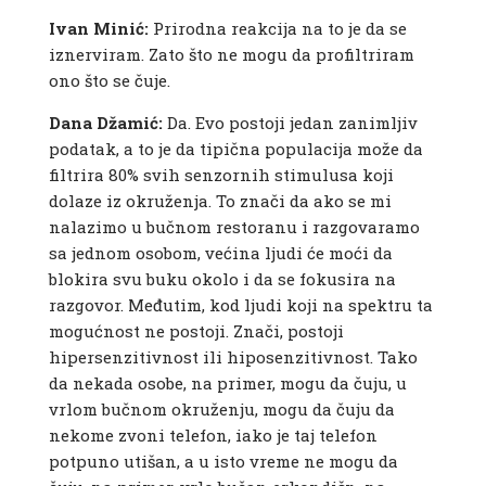
Ivan Minić:
Prirodna reakcija na to je da se
iznerviram. Zato što ne mogu da profiltriram
ono što se čuje.
Dana Džamić:
Da. Evo postoji jedan zanimljiv
podatak, a to je da tipična populacija može da
filtrira 80% svih senzornih stimulusa koji
dolaze iz okruženja. To znači da ako se mi
nalazimo u bučnom restoranu i razgovaramo
sa jednom osobom, većina ljudi će moći da
blokira svu buku okolo i da se fokusira na
razgovor. Međutim, kod ljudi koji na spektru ta
mogućnost ne postoji. Znači, postoji
hipersenzitivnost ili hiposenzitivnost. Tako
da nekada osobe, na primer, mogu da čuju, u
vrlom bučnom okruženju, mogu da čuju da
nekome zvoni telefon, iako je taj telefon
potpuno utišan, a u isto vreme ne mogu da