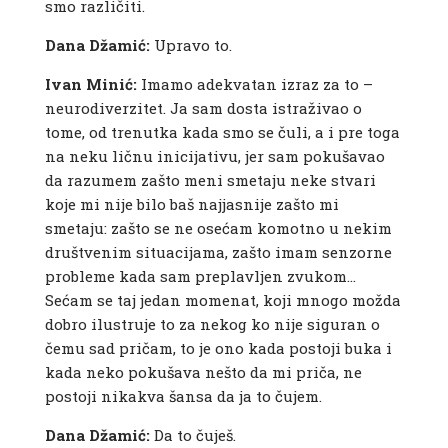
smo različiti.
Dana Džamić:
Upravo to.
Ivan Minić:
Imamo adekvatan izraz za to –
neurodiverzitet. Ja sam dosta istraživao o
tome, od trenutka kada smo se čuli, a i pre toga
na neku ličnu inicijativu, jer sam pokušavao
da razumem zašto meni smetaju neke stvari
koje mi nije bilo baš najjasnije zašto mi
smetaju: zašto se ne osećam komotno u nekim
društvenim situacijama, zašto imam senzorne
probleme kada sam preplavljen zvukom…
Sećam se taj jedan momenat, koji mnogo možda
dobro ilustruje to za nekog ko nije siguran o
čemu sad pričam, to je ono kada postoji buka i
kada neko pokušava nešto da mi priča, ne
postoji nikakva šansa da ja to čujem.
Dana Džamić:
Da to čuješ.