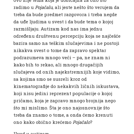
ovo nije tema koja je uobičajna za ono što
radimo u
Pojačalu
, ali jeste nešto što verujem da
treba da bude predmet razgovora i treba negde
da uđe ljudima u svest i da bude tema o kojoj
razmišljaju. Autizam kod nas ima jednu
određenu društvenu percepciju koja se najčešće
bazira samo na teškim slučajevima i ne postoji
nikakva svest o tome da zapravo spektar
podrazumeva mnogo veći – pa, ne znam ni
kako bih to rekao, ali mnogo drugačijih
slučajeva od onih najekstremnijih koje vidimo,
sa kojima smo se susreli kroz od
kinematografije do nekakvih ličnih iskustava,
koji nisu jedini reprezent populacije o kojoj
pričamo, koja je zapravo mnogo brojnija nego
što mi mislimo. Šta je ono najosnovnije što
treba da znamo o tome, a onda ćemo krenuti
ono kako obično krećemo
Pojačalo
?
Uvod u autizam