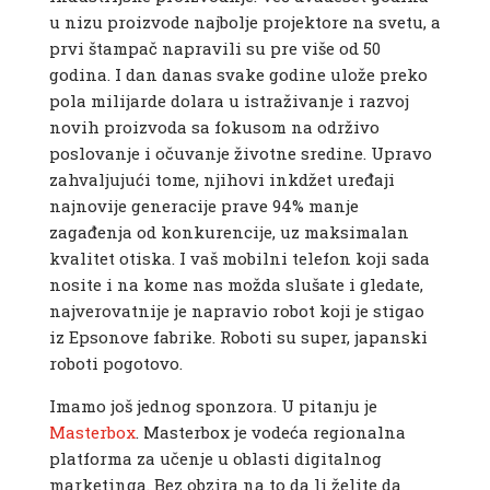
u nizu proizvode najbolje projektore na svetu, a
prvi štampač napravili su pre više od 50
godina. I dan danas svake godine ulože preko
pola milijarde dolara u istraživanje i razvoj
novih proizvoda sa fokusom na održivo
poslovanje i očuvanje životne sredine.
Upravo
zahvaljujući tome, njihovi inkdžet uređaji
najnovije generacije prave 94% manje
zagađenja od konkurencije, uz maksimalan
kvalitet otiska. I vaš mobilni telefon koji sada
nosite i na kome nas možda slušate i gledate,
najverovatnije je napravio robot koji je stigao
iz Epsonove fabrike. Roboti su super, japanski
roboti pogotovo.
Imamo još jednog sponzora. U pitanju je
Masterbox
.
Masterbox je vodeća regionalna
platforma za učenje u oblasti digitalnog
marketinga. Bez obzira na to da li želite da