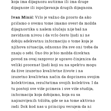
koja ima dijagnozu autizma ili ima druge
dijagnoze ili ispoljavanja drugih dijagnoza.
Ivan Minić:
Vrlo je važno da prosto da ako
pričamo o svemu tome imamo svest da možda
dijagnostika u našem slučaju nije baš na
zavidnom nivou i da vrlo često ljudi ni ne
dobiju adekvatnu informaciju o tome koja je
njihova situacija, odnosno šta sve oni treba da
znaju o sebi. Ono što je bio možda direktan
povod za ovaj razgovor je upravo činjenica da
veliki procenat ljudi koji su na spektru mogu
da žive izuzetno kvalitetne živote i na
izuzetno kvalitetan način da doprinesu svojim
kolektivima, rezultatima svojih kolektiva. I da
tu postoji sve više primera i sve više studija,
informacija koja dobijamo, koja su sa
najrazvijenih tržišta, gde se na tome aktivno
radi. Dok kod nas u principu verujem da ni