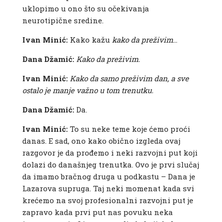
uklopimo u ono što su očekivanja
neurotipične sredine.
Ivan Minić:
Kako kažu
kako da preživim
…
Dana Džamić:
Kako da preživim.
Ivan Minić:
Kako da samo preživim dan, a sve
ostalo je manje važno u tom trenutku.
Dana Džamić:
Da.
Ivan Minić:
To su neke teme koje ćemo proći
danas. E sad, ono kako obično izgleda ovaj
razgovor je da prođemo i neki razvojni put koji
dolazi do današnjeg trenutka. Ovo je prvi slučaj
da imamo bračnog druga u podkastu – Dana je
Lazarova supruga. Taj neki momenat kada svi
krećemo na svoj profesionalni razvojni put je
zapravo kada prvi put nas povuku neka