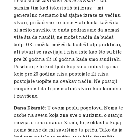
nešto što se završava.
Šta si završio?
I kao
samim tim kad iskoristiš taj izraz – mi
generalno nemamo baš sjajne izraze za većinu
stvari, pričaćemo i o tome – ali kada kažeš da
si nešto završio, to onda podrazume da nemaš
više šta da naučiš, ne možeš način da budeš
bolji. OK, možda možeš da budeš bolji praktičar,
ali stvari se razvijaju i nisu iste kao što su bile
pre 20 godina ili 10 godina kada smo studirali.
Posebno je to kod ljudi koji su u industrijama
koje pre 20 godina nisu postojale ili nisu
postojale uopšte na ovakav način. Ne postoji
mogućnost da ti posmatraš stvari kao konačne
i završene.
Dana Džamić:
U ovom poslu pogotovu. Nema te
osobe na svetu koja zna sve o autizmu, o stanju
mozga, o neuronauci. Znači, to je oblast u kojoj
nema šanse da mi završimo tu priču. Tako da ja