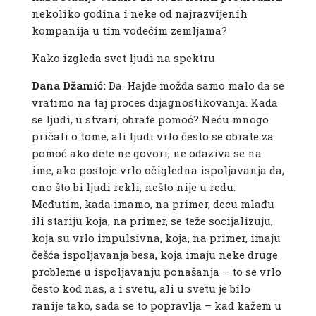
nekoliko godina i neke od najrazvijenih
kompanija u tim vodećim zemljama?
Kako izgleda svet ljudi na spektru
Dana Džamić:
Da. Hajde možda samo malo da se
vratimo na taj proces dijagnostikovanja. Kada
se ljudi, u stvari, obrate pomoć? Neću mnogo
pričati o tome, ali ljudi vrlo često se obrate za
pomoć ako dete ne govori, ne odaziva se na
ime, ako postoje vrlo očigledna ispoljavanja da,
ono što bi ljudi rekli, nešto nije u redu.
Međutim, kada imamo, na primer, decu mlađu
ili stariju koja, na primer, se teže socijalizuju,
koja su vrlo impulsivna, koja, na primer, imaju
češća ispoljavanja besa, koja imaju neke druge
probleme u ispoljavanju ponašanja – to se vrlo
često kod nas, a i svetu, ali u svetu je bilo
ranije tako, sada se to popravlja – kad kažem u