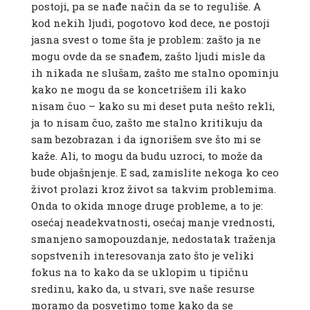
postoji, pa se nađe način da se to reguliše. A
kod nekih ljudi, pogotovo kod dece, ne postoji
jasna svest o tome šta je problem: zašto ja ne
mogu ovde da se snađem, zašto ljudi misle da
ih nikada ne slušam, zašto me stalno opominju
kako ne mogu da se koncetrišem ili kako
nisam čuo – kako su mi deset puta nešto rekli,
ja to nisam čuo, zašto me stalno kritikuju da
sam bezobrazan i da ignorišem sve što mi se
kaže. Ali, to mogu da budu uzroci, to može da
bude objašnjenje. E sad, zamislite nekoga ko ceo
život prolazi kroz život sa takvim problemima.
Onda to okida mnoge druge probleme, a to je:
osećaj neadekvatnosti, osećaj manje vrednosti,
smanjeno samopouzdanje, nedostatak traženja
sopstvenih interesovanja zato što je veliki
fokus na to kako da se uklopim u tipičnu
sredinu, kako da, u stvari, sve naše resurse
moramo da posvetimo tome kako da se