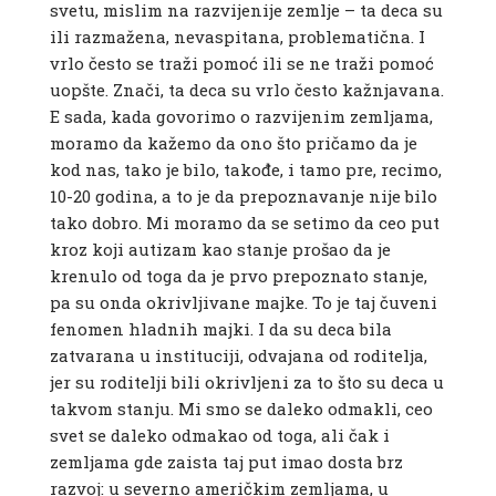
svetu, mislim na razvijenije zemlje – ta deca su
ili razmažena, nevaspitana, problematična. I
vrlo često se traži pomoć ili se ne traži pomoć
uopšte. Znači, ta deca su vrlo često kažnjavana.
E sada, kada govorimo o razvijenim zemljama,
moramo da kažemo da ono što pričamo da je
kod nas, tako je bilo, takođe, i tamo pre, recimo,
10-20 godina, a to je da prepoznavanje nije bilo
tako dobro. Mi moramo da se setimo da ceo put
kroz koji autizam kao stanje prošao da je
krenulo od toga da je prvo prepoznato stanje,
pa su onda okrivljivane majke. To je taj čuveni
fenomen hladnih majki. I da su deca bila
zatvarana u instituciji, odvajana od roditelja,
jer su roditelji bili okrivljeni za to što su deca u
takvom stanju. Mi smo se daleko odmakli, ceo
svet se daleko odmakao od toga, ali čak i
zemljama gde zaista taj put imao dosta brz
razvoj: u severno američkim zemljama, u