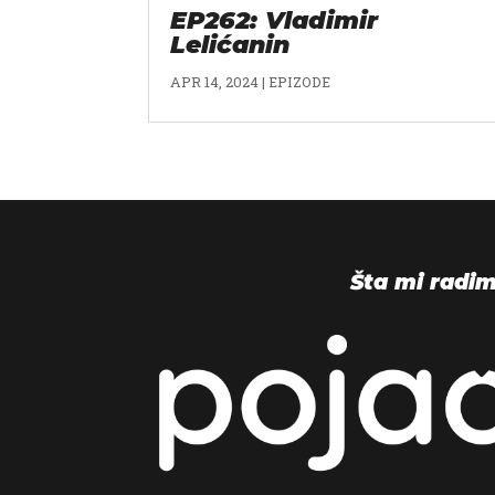
EP262: Vladimir
Lelićanin
APR 14, 2024
|
EPIZODE
Šta mi radi