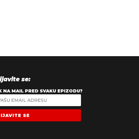
ijavite se:
K NA MAIL PRED SVAKU EPIZODU?
IJAVITE SE