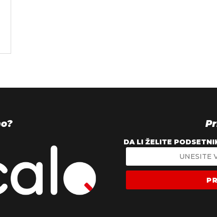
mo?
Pr
DA LI ŽELITE PODSETNI
PR