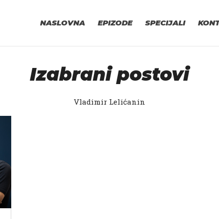
NASLOVNA
EPIZODE
SPECIJALI
KON
Izabrani postovi
Vladimir Lelićanin