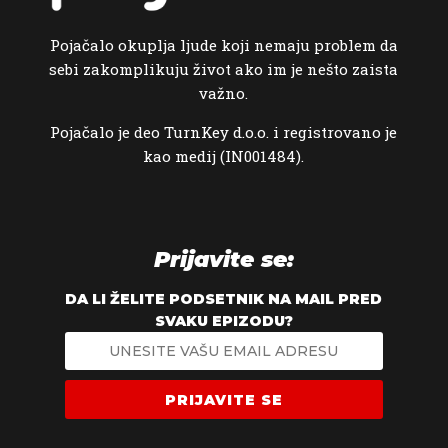
Pojačalo okuplja ljude koji nemaju problem da
sebi zakomplikuju život ako im je nešto zaista
važno.
Pojačalo je deo TurnKey d.o.o. i registrovano je
kao medij (IN001484).
Prijavite se:
DA LI ŽELITE PODSETNIK NA MAIL PRED
SVAKU EPIZODU?
PRIJAVITE SE