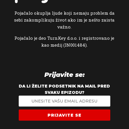
Pojačalo okuplja ljude koji nemaju problem da
sebi zakomplikuju život ako im je nešto zaista
važno.
Pojačalo je deo TurnKey d.o.o. i registrovano je
kao medij (IN001484).
Prijavite se:
DA LI ŽELITE PODSETNIK NA MAIL PRED
SVAKU EPIZODU?
PRIJAVITE SE