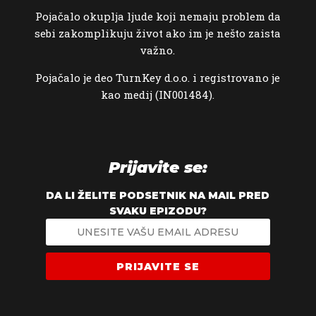
Pojačalo okuplja ljude koji nemaju problem da
sebi zakomplikuju život ako im je nešto zaista
važno.
Pojačalo je deo TurnKey d.o.o. i registrovano je
kao medij (IN001484).
Prijavite se:
DA LI ŽELITE PODSETNIK NA MAIL PRED
SVAKU EPIZODU?
PRIJAVITE SE