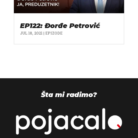
EP122: Đorđe Petrović
JUL 18, 2021
|
EPIZODE
Šta mi radimo?