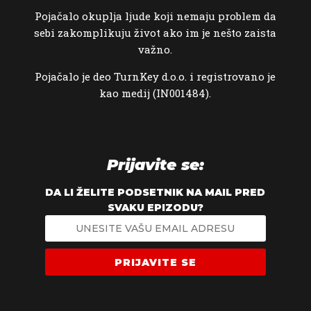
Pojačalo okuplja ljude koji nemaju problem da
sebi zakomplikuju život ako im je nešto zaista
važno.
Pojačalo je deo TurnKey d.o.o. i registrovano je
kao medij (IN001484).
Prijavite se:
DA LI ŽELITE PODSETNIK NA MAIL PRED
SVAKU EPIZODU?
PRIJAVITE SE