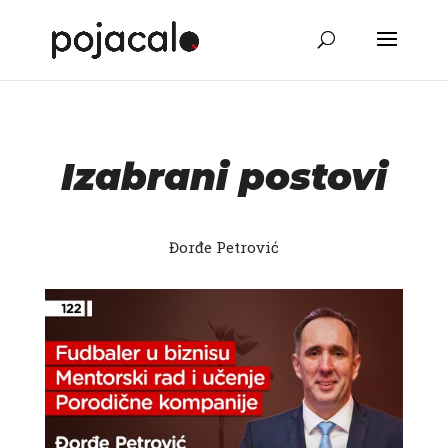
Izabrani postovi
Đorđe Petrović