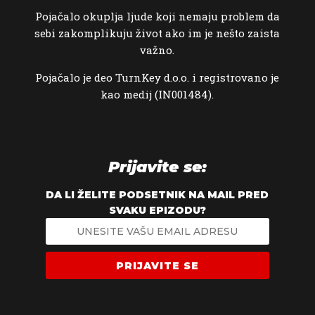
Pojačalo okuplja ljude koji nemaju problem da
sebi zakomplikuju život ako im je nešto zaista
važno.
Pojačalo je deo TurnKey d.o.o. i registrovano je
kao medij (IN001484).
Prijavite se:
DA LI ŽELITE PODSETNIK NA MAIL PRED
SVAKU EPIZODU?
PRIJAVITE SE