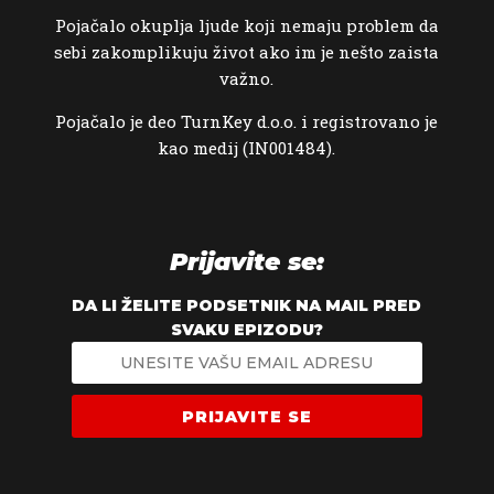
Pojačalo okuplja ljude koji nemaju problem da
sebi zakomplikuju život ako im je nešto zaista
važno.
Pojačalo je deo TurnKey d.o.o. i registrovano je
kao medij (IN001484).
Prijavite se:
DA LI ŽELITE PODSETNIK NA MAIL PRED
SVAKU EPIZODU?
PRIJAVITE SE