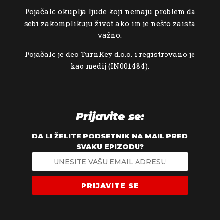
Pojačalo okuplja ljude koji nemaju problem da
sebi zakomplikuju život ako im je nešto zaista
važno.
Pojačalo je deo TurnKey d.o.o. i registrovano je
kao medij (IN001484).
Prijavite se:
DA LI ŽELITE PODSETNIK NA MAIL PRED
SVAKU EPIZODU?
PRIJAVITE SE