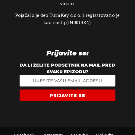
važno.
Pojačalo je deo TurnKey d.o.o. i registrovano je
kao medij (IN001484).
Prijavite se:
DA LI ŽELITE PODSETNIK NA MAIL PRED
SVAKU EPIZODU?
PRIJAVITE SE