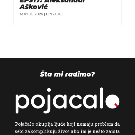
EP317: Aleksandar
Ašković
MAY 11, 2025
|
EPIZODE
Šta mi radimo?
Pojačalo okuplja ljude koji nemaju problem da
sebi zakomplikuju život ako im je nešto zaista