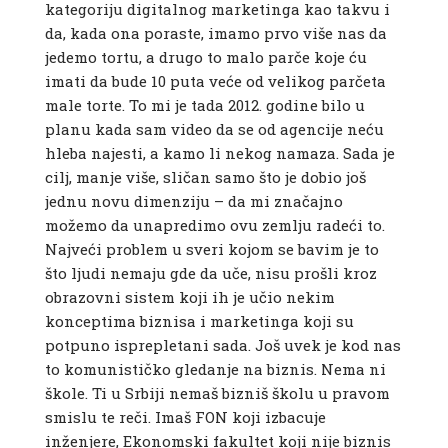
kategoriju digitalnog marketinga kao takvu i
da, kada ona poraste, imamo prvo više nas da
jedemo tortu, a drugo to malo parče koje ću
imati da bude 10 puta veće od velikog parčeta
male torte. To mi je tada 2012. godine bilo u
planu kada sam video da se od agencije neću
hleba najesti, a kamo li nekog namaza. Sada je
cilj, manje više, sličan samo što je dobio još
jednu novu dimenziju – da mi značajno
možemo da unapredimo ovu zemlju radeći to.
Najveći problem u sveri kojom se bavim je to
što ljudi nemaju gde da uče, nisu prošli kroz
obrazovni sistem koji ih je učio nekim
konceptima biznisa i marketinga koji su
potpuno isprepletani sada. Još uvek je kod nas
to komunističko gledanje na biznis. Nema ni
škole. Ti u Srbiji nemaš bizniš školu u pravom
smislu te reči. Imaš FON koji izbacuje
inženjere, Ekonomski fakultet koji nije biznis