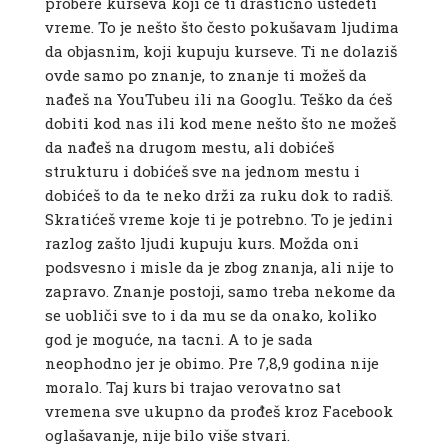
probere kurseva koji će ti drastično uštedeti
vreme. To je nešto što često pokušavam ljudima
da objasnim, koji kupuju kurseve. Ti ne dolaziš
ovde samo po znanje, to znanje ti možeš da
nađeš na YouTubeu ili na Googlu. Teško da ćeš
dobiti kod nas ili kod mene nešto što ne možeš
da nađeš na drugom mestu, ali dobićeš
strukturu i dobićeš sve na jednom mestu i
dobićeš to da te neko drži za ruku dok to radiš.
Skratićeš vreme koje ti je potrebno. To je jedini
razlog zašto ljudi kupuju kurs. Možda oni
podsvesno i misle da je zbog znanja, ali nije to
zapravo. Znanje postoji, samo treba nekome da
se uobliči sve to i da mu se da onako, koliko
god je moguće, na tacni. A to je sada
neophodno jer je obimo. Pre 7,8,9 godina nije
moralo. Taj kurs bi trajao verovatno sat
vremena sve ukupno da prođeš kroz Facebook
oglašavanje, nije bilo više stvari.