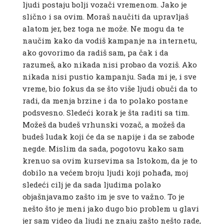
ljudi postaju bolji vozači vremenom. Jako je
slično i sa ovim. Moraš naučiti da upravljaš
alatom jer, bez toga ne može. Ne mogu da te
naučim kako da vodiš kampanje na internetu,
ako govorimo da radiš sam, pa čak i da
razumeš, ako nikada nisi probao da voziš. Ako
nikada nisi pustio kampanju. Sada mi je, i sve
vreme, bio fokus da se što više ljudi obuči da to
radi, da menja brzine i da to polako postane
podsvesno. Sledeći korak je šta raditi sa tim.
Možeš da budeš vrhunski vozač, a možeš da
budeš ludak koji će da se napije i da se zabode
negde. Mislim da sada, pogotovu kako sam
krenuo sa ovim kursevima sa Istokom, da je to
dobilo na većem broju ljudi koji pohađa, moj
sledeći cilj je da sada ljudima polako
objašnjavamo zašto im je sve to važno. To je
nešto što je meni jako dugo bio problem u glavi
jer sam video da ljudi ne znaju zašto nešto rade,