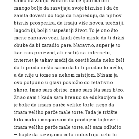
samo na Srbiju. Mislim da će ljudima biti
mnogo bolje da razvijaju svoje biznise i da će
zaista dovesti do toga da napreduju, da njihov
biznis prosperira, da imaju više novca, srećniji,
lagodniji, bolji i uspešniji život. To je ono što
mene zapravo vozi. Ljudi često misle da ti držiš
obuke da bi zaradio pare. Naravno, super je to
kao nus proizvod, ali osetiš na internetu,
internet je takav medij da osetiš kada neko želi
da ti proda nešto samo da bi ti prodao to nešto,
a da nije u tome sa nekom misijom. Nisam ja
ovo potpuno u glavi posložio do relativno
skoro. Imao sam obrise, znao sam šta sam hteo.
Znao sam i kada sam krenuo sa edukacijom da
je bolje da imam parče velike torte, nego da
imam veliko parče male torte. Tada je tržište
bilo malo i mogao sam da prodajem lajkove i
imam veliko parče male torte, ali sam odlučio
– hajde da razvijamo celu industriju, celu tu