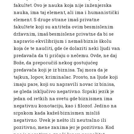
fakultet. Ovo je nauka koja nije inženjerska
nauka, ima taj element, ali ima i humanistički
element. S druge strane imaš privatne
fakultete koji su antiteža ovim besmislenim
državnim, imaš besmislene privatne da bi se
napravio ekvilibrijum i nemaš biznis školu
koja će te naučiti, gde će dolaziti neki ljudi van
predavača da ti pričaju o nečemu. Ovde, ne daj
Bože, da preporučiš nekog gostujućeg
predavača koji je iz biznisa. Taj mora da je
tajkun, lopov, kriminalac. Prosto, na ljude koji
imaju pare, koji su napravili novac iz binisa,
se gleda isključivo negativno. Srpski jezik je
jedan od retkih na svetu gde biznismen ima
negativnu konotaciju, kao i filozof. Jedino na
srpskom kada kažeš biznismen misliš
negativno. Uvek je nešto ili neutralno ili
pozitivno, mene zanima jer je pozitivno. Kod