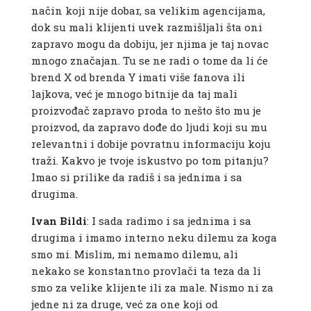
način koji nije dobar, sa velikim agencijama,
dok su mali klijenti uvek razmišljali šta oni
zapravo mogu da dobiju, jer njima je taj novac
mnogo značajan. Tu se ne radi o tome da li će
brend X od brenda Y imati više fanova ili
lajkova, već je mnogo bitnije da taj mali
proizvođač zapravo proda to nešto što mu je
proizvod, da zapravo dođe do ljudi koji su mu
relevantni i dobije povratnu informaciju koju
traži. Kakvo je tvoje iskustvo po tom pitanju?
Imao si prilike da radiš i sa jednima i sa
drugima.
Ivan Bildi
: I sada radimo i sa jednima i sa
drugima i imamo interno neku dilemu za koga
smo mi. Mislim, mi nemamo dilemu, ali
nekako se konstantno provlači ta teza da li
smo za velike klijente ili za male. Nismo ni za
jedne ni za druge, već za one koji od