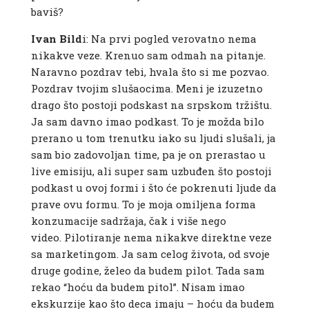
baviš?
Ivan Bild
i: Na prvi pogled verovatno nema
nikakve veze. Krenuo sam odmah na pitanje.
Naravno pozdrav tebi, hvala što si me pozvao.
Pozdrav tvojim slušaocima. Meni je izuzetno
drago što postoji podskast na srpskom tržištu.
Ja sam davno imao podkast. To je možda bilo
prerano u tom trenutku iako su ljudi slušali, ja
sam bio zadovoljan time, pa je on prerastao u
live emisiju, ali super sam uzbuđen što postoji
podkast u ovoj formi i što će pokrenuti ljude da
prave ovu formu. To je moja omiljena forma
konzumacije sadržaja, čak i više nego
video. Pilotiranje nema nikakve direktne veze
sa marketingom. Ja sam celog života, od svoje
druge godine, želeo da budem pilot. Tada sam
rekao “hoću da budem pitol”. Nisam imao
ekskurzije kao što deca imaju – hoću da budem