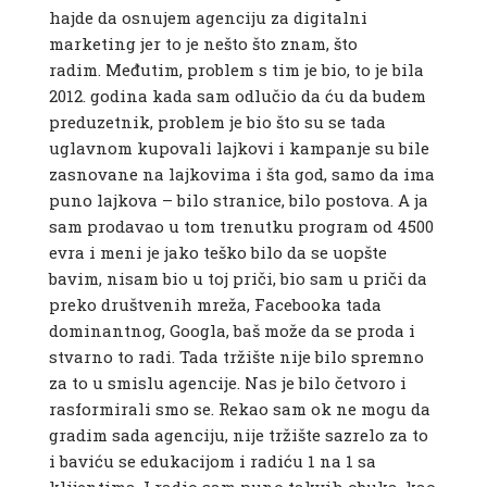
hajde da osnujem agenciju za digitalni
marketing jer to je nešto što znam, što
radim. Međutim, problem s tim je bio, to je bila
2012. godina kada sam odlučio da ću da budem
preduzetnik, problem je bio što su se tada
uglavnom kupovali lajkovi i kampanje su bile
zasnovane na lajkovima i šta god, samo da ima
puno lajkova – bilo stranice, bilo postova. A ja
sam prodavao u tom trenutku program od 4500
evra i meni je jako teško bilo da se uopšte
bavim, nisam bio u toj priči, bio sam u priči da
preko društvenih mreža, Facebooka tada
dominantnog, Googla, baš može da se proda i
stvarno to radi. Tada tržište nije bilo spremno
za to u smislu agencije. Nas je bilo četvoro i
rasformirali smo se. Rekao sam ok ne mogu da
gradim sada agenciju, nije tržište sazrelo za to
i baviću se edukacijom i radiću 1 na 1 sa