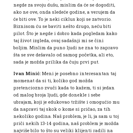
negde za svoju dušu, mislim da će se dogoditi,
ako ne ove, onda sledeće godine, a verujem da
će biti ove. To je neki ciklus koji se zatvorio.
Biznisom ću se baviti nešto drugo, neću biti
pilot. Što je negde i dobro kada pogledam kako
taj život izgleda, ovaj sadašnji mi se čini
boljim. Mislim da puno ljudi ne zna to zapravo
šta se sve dešavalo od samog početka, ali eto,
sada je možda prilika da čuju prvi put.
Ivan Minić:
Meni je posebno interesantan taj
momenat da si ti, koliko god možda
pretenciozno zvuči kada to kažem, ti si jedan
od malog broja ljudi, gde donekle i sebe
ubrajam, koji je edukovao tržište i omogućio mu
da napravi taj skok o kome si pričao, za tih
nekoliko godina. Naš problem, je li, ja sam u toj
priči nekih 13-14 godina, naš problem je možda
najviše bilo to što su veliki klijenti radili na