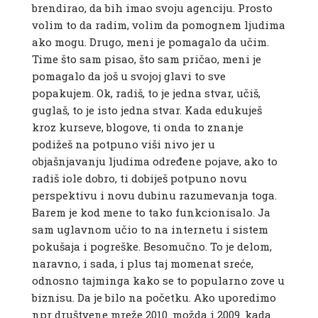
brendirao, da bih imao svoju agenciju. Prosto
volim to da radim, volim da pomognem ljudima
ako mogu. Drugo, meni je pomagalo da učim.
Time što sam pisao, što sam pričao, meni je
pomagalo da još u svojoj glavi to sve
popakujem. Ok, radiš, to je jedna stvar, učiš,
guglaš, to je isto jedna stvar. Kada edukuješ
kroz kurseve, blogove, ti onda to znanje
podižeš na potpuno viši nivo jer u
objašnjavanju ljudima određene pojave, ako to
radiš iole dobro, ti dobiješ potpuno novu
perspektivu i novu dubinu razumevanja toga.
Barem je kod mene to tako funkcionisalo. Ja
sam uglavnom učio to na internetu i sistem
pokušaja i pogreške. Besomučno. To je delom,
naravno, i sada, i plus taj momenat sreće,
odnosno tajminga kako se to popularno zove u
biznisu. Da je bilo na početku. Ako uporedimo
npr društvene mreže 2010. možda i 2009. kada