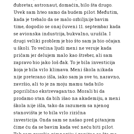
đubretar, astronaut, domaćin, bilo šta drugo.
Uvek sam hteo samo da budem pilot. Međutim,
kada je trebalo da se malo ozbiljnije bavim
time, dogodio se onaj čuveni 11. septembar kada
se avionska industrija, bukvalno, urušila. I
drugi veliki problem je bio što sam ja bio očajan
u školi. To većina ljudi meni ne veruje kada
pričam jer delujem malo kao štreber, ali sam
zapravo bio jako loš đak. To je bila investicija
koja je bila vrlo klimava. Meni škola nikada
nije preterano išla, iako sam ja sve to, naravno,
završio, ali to je za moju mamu tada bilo
poprilično ekstrevagantno. Morali bi da
prodamo stan da bih išao na akademiju, a meni
škola nije išla, tako da razumem sa njenog
stanovišta je to bila vrlo rizična
investicija. Onda sam se našao pred pitanjem
čime ću da se bavim kada već neću biti pilot.