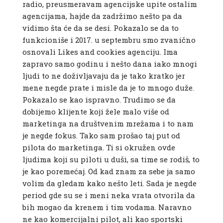
radio, preusmeravam agencijske upite ostalim
agencijama, hajde da zadržimo nešto pa da
vidimo šta će da se desi. Pokazalo se da to
funkcioniše i 2017. u septembru smo zvanično
osnovali Likes and cookies agenciju. Ima
zapravo samo godinu i nešto dana iako mnogi
ljudi to ne doživljavaju da je tako kratko jer
mene negde prate i misle da je to mnogo duže.
Pokazalo se kao ispravno. Trudimo se da
dobijemo klijente koji žele malo više od
marketinga na društvenim mrežama i to nam
je negde fokus. Tako sam prošao taj put od
pilota do marketinga. Ti si okružen ovde
ljudima koji su piloti u duši, sa time se rodiš, to
je kao poremećaj. Od kad znam za sebe ja samo
volim da gledam kako nešto leti. Sada je negde
period gde su se i meni neka vrata otvorila da
bih mogao da krenem i tim vodama. Naravno
ne kao komercijalni pilot, ali kao sportski