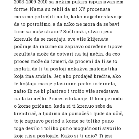
2008-2009-2010 sa nekim pukim ispunjavanjem
forme. Nama su rekli da mi XY procenata
moramo potrošiti na to, kako najjednostavnije
da to potrošimo, a da niko ne mora da se bavi
time sa naše strane? Suštinski, stvari jesu
krenule da se menjaju, sve više klijenata
počinje da razume da zapravo određene tipove
rezultata može da ostvari na taj način, da ceo
proces može da izmeri, da proceni da li se to
isplati, da li tu postoji nekakva matematika
koja ima smisla. Jer, ako prodaješ kredite, ako
te koštaju manje plasirano preko interneta,
zašto ih ne bi plasirao i trošio više sredstava
na tako nešto. Proces edukacije. U tom periodu
o kome pričamo, kada si ti krenuo sebe da
brendiraš, a ljudima da pomažeš i ljude da učiš,
to je zapravo period u kome se toliko puno
toga desilo i toliko puno mogućnosti stvorilo
koje nisu postojale. Kako si ti učio? Ti jesi