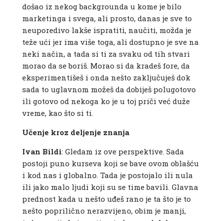
došao iz nekog backgrounda u kome je bilo
marketinga i svega, ali prosto, danas je sve to
neuporedivo lakše ispratiti, naučiti, možda je
teže ući jer ima više toga, ali dostupno je sve na
neki način, a tada si ti za svaku od tih stvari
morao da se boriš. Morao si da kradeš fore, da
eksperimentišeš i onda nešto zaključuješ dok
sada to uglavnom možeš da dobiješ polugotovo
ili gotovo od nekoga ko je u toj priči već duže
vreme, kao što si ti.
Učenje kroz deljenje znanja
Ivan Bildi
: Gledam iz ove perspektive. Sada
postoji puno kurseva koji se bave ovom oblašću
i kod nas i globalno. Tada je postojalo ili nula
ili jako malo ljudi koji su se time bavili. Glavna
prednost kada u nešto uđeš rano je ta što je to
nešto poprilično nerazvijeno, obim je manji,