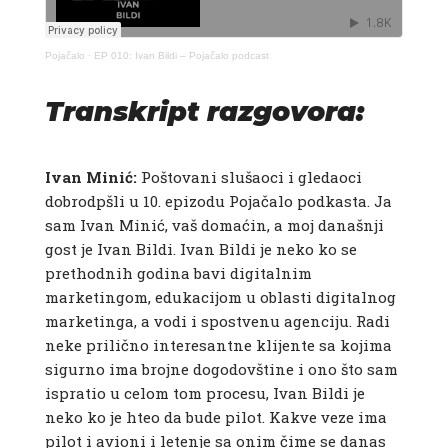
Pojačalo
·
EP 010: Ivan Bildi – Pojačalo podcast
Transkript razgovora:
Ivan Minić:
Poštovani slušaoci i gledaoci
dobrodpšli u 10. epizodu Pojačalo podkasta. Ja
sam Ivan Minić, vaš domaćin, a moj današnji
gost je Ivan Bildi. Ivan Bildi je neko ko se
prethodnih godina bavi digitalnim
marketingom, edukacijom u oblasti digitalnog
marketinga, a vodi i spostvenu agenciju. Radi
neke prilično interesantne klijente sa kojima
sigurno ima brojne dogodovštine i ono što sam
ispratio u celom tom procesu, Ivan Bildi je
neko ko je hteo da bude pilot. Kakve veze ima
pilot i avioni i letenje sa onim čime se danas