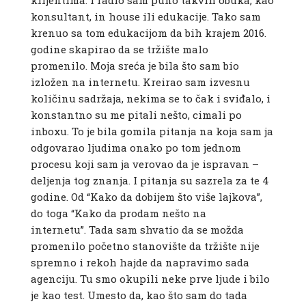
klijentima. I radio sam puno takvih obuka, kao
konsultant, in house ili edukacije. Tako sam
krenuo sa tom edukacijom da bih krajem 2016.
godine skapirao da se tržište malo
promenilo. Moja sreća je bila što sam bio
izložen na internetu. Kreirao sam izvesnu
količinu sadržaja, nekima se to čak i sviđalo, i
konstantno su me pitali nešto, cimali po
inboxu. To je bila gomila pitanja na koja sam ja
odgovarao ljudima onako po tom jednom
procesu koji sam ja verovao da je ispravan –
deljenja tog znanja. I pitanja su sazrela za te 4
godine. Od “Kako da dobijem što više lajkova”,
do toga “Kako da prodam nešto na
internetu”. Tada sam shvatio da se možda
promenilo početno stanovište da tržište nije
spremno i rekoh hajde da napravimo sada
agenciju. Tu smo okupili neke prve ljude i bilo
je kao test. Umesto da, kao što sam do tada