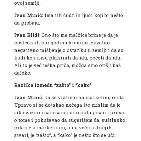
ovoj zemlji.
Ivan Minić:
Ima tih čudnih ljudi koji bi nešto
da probaju.
Ivan Bild
i: Ono što me malčice brine je da je
poslednjih par godina krenulo izuzetno
negativno mišljenje o ostanku u zemlji i da su
ljudi koji nisu planirali da idu, počeli da idu.
Ali to je već teška priča, možda smo otišli baš
daleko.
Razlika između “zašto” i “kako”
Ivan Minić:
Da se vratimo na marketing onda.
Upravo si se dotakao nečega što mislim da je
jako važno i sam sam puno puta pisao i pričao
o tome i pokušavao da sugerišem da, suštinsko
pitanje u marketingu, a i u većini drugih
stvari, je “zašto”, a “kako” je nešto što se uči.