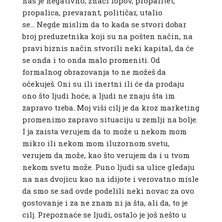
nas je negativno, znači lopov, propalitet,
propalica, prevarant, političar, utalio
se… Negde mislim da to kada se stvori dobar
broj preduzetnika koji su na pošten način, na
pravi biznis način stvorili neki kapital, da će
se onda i to onda malo promeniti. Od
formalnog obrazovanja to ne možeš da
očekuješ. Oni su ili inertni ili će da prodaju
ono što ljudi hoće, a ljudi ne znaju šta im
zapravo treba. Moj viši cilj je da kroz marketing
promenimo zapravo situaciju u zemlji na bolje.
I ja zaista verujem da to može u nekom mom
mikro ili nekom mom iluzornom svetu,
verujem da može, kao što verujem da i u tvom
nekom svetu može. Puno ljudi sa ulice gledaju
na nas dvojicu kao na idijote i verovatno misle
da smo se sad ovde podelili neki novac za ovo
gostovanje i za ne znam ni ja šta, ali da, to je
cilj. Prepoznaće se ljudi, ostalo je još nešto u