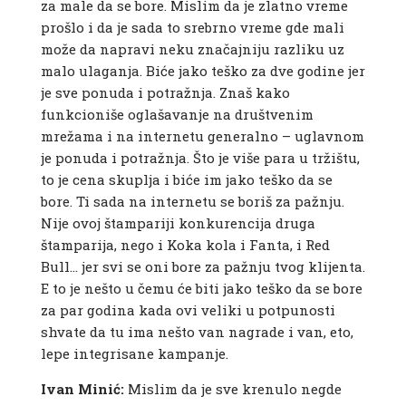
za male da se bore. Mislim da je zlatno vreme
prošlo i da je sada to srebrno vreme gde mali
može da napravi neku značajniju razliku uz
malo ulaganja. Biće jako teško za dve godine jer
je sve ponuda i potražnja. Znaš kako
funkcioniše oglašavanje na društvenim
mrežama i na internetu generalno – uglavnom
je ponuda i potražnja. Što je više para u tržištu,
to je cena skuplja i biće im jako teško da se
bore. Ti sada na internetu se boriš za pažnju.
Nije ovoj štampariji konkurencija druga
štamparija, nego i Koka kola i Fanta, i Red
Bull… jer svi se oni bore za pažnju tvog klijenta.
E to je nešto u čemu će biti jako teško da se bore
za par godina kada ovi veliki u potpunosti
shvate da tu ima nešto van nagrade i van, eto,
lepe integrisane kampanje.
Ivan Minić:
Mislim da je sve krenulo negde