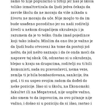
samo to nije popularno u Srbiji jer nas je škola
toliko izmaltretirala da ljudi jedva čekaju da
završe školu da ne moraju da više nikada u
životu ne moraju da uče. Nije moglo to da im
bude usađeno porodično jer su naši roditelji
živeli u nekom drugačijem okruženju i ja
razumem da je to teško. Onda imaš pojedince
koji tako iskaču. Mislim da ono što je važno je
da ljudi budu otvoreni ka tome da postoji još
nešto, da još nešto saznaju i da će onda moći da
naprave taj skok. Ok, odrastao si u okruženju,
blejao u kraju sa drugarima, roditelji su ti bili
komunisti, sada su pravoslavci, nema veze,
zemlja ti je bila bombardovana, sankcije, šta
god, i ti su uspeo svojim radom da dođeš do
neke pozicije. Išao si u školu, na Ekonomski
fakultet ili na Megatrend, nije uopšte važno,
ako smem to da izgovorim, za ovo pitanje nije
važno, i došao si u poziciju da si išao, rastao i