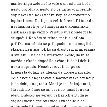
marketinga žele nešto više u smislu da hoće
nešto opipljivo, nešto što će njihovom brendu
doprineti na neki način koji se dogovorimo,
isplaniramo. Da li je to veliki brend ili brend u
nastajanju ili je to štamparija u komšiluku,
suštinski nije važno. Pristup uvek bude malo
drugačiji. Kao što si rekao, mali su silom
prilika morali da se prilagode i nisu mogli da
eksperimentišu toliko sa društvenim mrežama
u smislu – hajde da kreiramo nešto, da bi se
možda nekada dogodilo nešto ili da bi dobili
neku nagradu. Nećeš verovati da puno
klijenata dolazi sa idejom da dobije nagradu.
Cela akcija angažovanja marketinške agencije
je da dobiju nagradu. Meni je to… čekaj, stani,
šta radimo, čime se mi bavimo, imaš li neku
ideju. Duboko ne veruju veliki klijenti da je
digital mesto gde oni mogu značajnije da
unaprede ili razviju svoj brend i odatle sve to