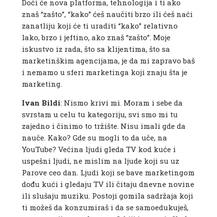
Doći će nova platforma, tehnologija i ti ako
znaš “zašto”, “kako” ćeš naučiti brzo ili ćeš naći
zanatliju koji će ti uraditi “kako” relativno
lako, brzo i jeftino, ako znaš “zašto”. Moje
iskustvo iz rada, što sa klijentima, što sa
marketinškim agencijama, je da mi zapravo baš
i nemamo u sferi marketinga koji znaju šta je
marketing.
Ivan Bildi
: Nismo krivi mi. Moram i sebe da
svrstam u celu tu kategoriju, svi smo mi tu
zajedno i činimo to tržište. Nisu imali gde da
nauče. Kako? Gde su mogli to da uče, na
YouTube? Većina ljudi gleda TV kod kuće i
uspešni ljudi, ne mislim na ljude koji su uz
Parove ceo dan. Ljudi koji se bave marketingom
dođu kući i gledaju TV ili čitaju dnevne novine
ili slušaju muziku. Postoji gomila sadržaja koji
ti možeš da konzumiraš i da se samoedukuješ,