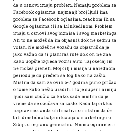
da u osnovi imaju problem. Nemaju problem sa
Facebook oglasima, najmanji broj ljudi ima
problem sa Facebook oglasima, reachom ili sa
Google oglasima ili sa LilnkedInom. Problem
imaju u osnovi svog biznisa i svog marketinga.
Ali to ne možeš da im objasniš dok ne sednu za
volan. Ne možeš ne vozaču da objasniš da je
jako važno da ti planiraš rute dok on ne zna
kako uopšte izgleda voziti auto. Taj osećaj im
ne možeš preneti. Moj cilj i misija u narednom
periodu je da pređem sa tog kako na zašto.
Mislim da sam za ovih 6-7 godina puno pričao
o tome kako nešto uraditi. I to je super i armiju
ljudi sam obučio za kako, sada mislim da je
vreme da se obučava za zašto. Kada taj ciklus
napravimo, onda ulitimativno milslim da će
biti drastično bolja situacija u marketingu u
Srbiji, u regionu generalno. Nismo ograničeni