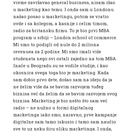
vreme završavao general business, nisam išao
u marketing kao temu. I onda sam u Londonu
našao posao u marketingu, potom se vratio
ovde i sa kolegom, a kasnije i celim timom,
radio za britansku firmu. To je bio prvi MBA
program u srbiji – London school of commerce.
Mi smo to podigli od nule do 2 miliona
revenuea za 2 godine. Mi smo imali više
studenata nego svi ostali zajedno na tom MBA.
Inače u Beogradu su se vodile studije, i kao
okosnica svega toga bio je marketing. Kada
sam dobio prvo dete, došao sam na ideju da ja
ne želim više da se bavim razvojem tuđeg
biznisa već da želim da se bavim razvojem svog
biznisa. Marketing je bio nešto što sam već
radio – ne nužno u formi digitalnog
marketinga iako smo, naravno, prve kampanje
digitalne sam tamo iskusio i tamo sam naučio
sve to uz neku širu sliku marketinga. I onda,