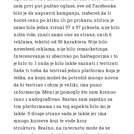
sam prvi put puštao oglase, sve od Facebooka
bilo je da napraviš kampanju, izabereš da li
hoćeš cenu po kliku ili po prikazu, sličica je
samo bila jedan vizual 97 x 97 piksela, nije bilo
ništa više, znači samo one sa strane, onih 6
reklama, tekstić od 90 karaktera. Nije bilo
newsfeed reklama, nije bilo remarketinga.
Interesovanja si ubacivao po haštagovima i to
je bilo to. I onda je bilo lakše saznati i testirati.
Sada ti treba da testiraš jednu platformu koja je
teška, na kojoj možeš da potrošiš mnogo novca
da bi testirao i obim je veliki, ima puno
informacija. Meni je pomoglo što sam krenuo
rano i nadograđivao. Rastao sam zajedno sa
tim platformama i sa tog aspekta bilo mi je
lakše. S druge strane sada je lakše jer ima
mnogo kurseva koji te vode kroz
strukturu. Realno, na internetu može da se