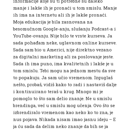
informacije koje su ti potrebne su daleko
manje i lakše ih je pronaći u tom smislu. Manje
ih ima na internetu ali ih je lakše pronaći.
Moja edukacija je bila zasnovana na
besomučnom Google-anju, slušanju Podcast-a i
YouTube-ovanju. Nije bilo te vrste kurseva. Ja
sada pohađam neke, uglavnom online kurseve.
Sada sam bio u Americi, nije direktno vezano
za digitalni marketing ali za poslovanje jeste.
Sada ih ima puno, ima kvalitetnih i lakše je u
tom smislu. Tebi mogu na jednom mestu da sve
to popakuju. Ja sam učio vremenom. Izguglaš
nešto, probaš, vidiš kako to radi i nastaviš dalje
i kontinuirano teraš u krug. Mnogo mi je
pomoglo to što sam delio znanje. Ne u smislu
brendinga, već u smislu mog učenja. Ovo što se
izbrendiralo vremenom kao neko ko to zna, je
nus pojava. Nikada nisam imao jasnu ideju – E
ja ću sada da delim neko znanje da bih se ja