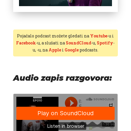
Pojačalo podcast možete gledati na
Youtube
-u i
Facebook
-u, a slušati na
SoundCloud
-u,
Spotify
-
u,
-u, na
Apple
i
Google
podcasts.
Audio zapis razgovora: