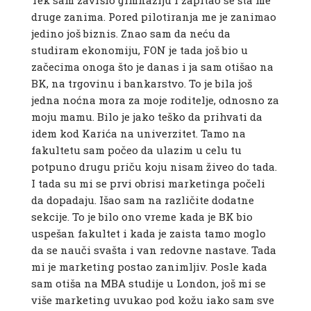
Tek sam završio gimnaziju i zapitao se šta me
druge zanima. Pored pilotiranja me je zanimao
jedino još biznis. Znao sam da neću da
studiram ekonomiju, FON je tada još bio u
začecima onoga što je danas i ja sam otišao na
BK, na trgovinu i bankarstvo. To je bila još
jedna noćna mora za moje roditelje, odnosno za
moju mamu. Bilo je jako teško da prihvati da
idem kod Karića na univerzitet. Tamo na
fakultetu sam počeo da ulazim u celu tu
potpuno drugu priču koju nisam živeo do tada.
I tada su mi se prvi obrisi marketinga počeli
da dopadaju. Išao sam na različite dodatne
sekcije. To je bilo ono vreme kada je BK bio
uspešan fakultet i kada je zaista tamo moglo
da se nauči svašta i van redovne nastave. Tada
mi je marketing postao zanimljiv. Posle kada
sam otiša na MBA studije u London, još mi se
više marketing uvukao pod kožu iako sam sve