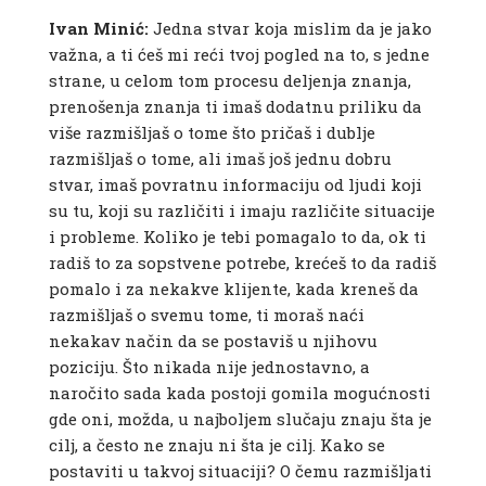
Ivan Minić:
Jedna stvar koja mislim da je jako
važna, a ti ćeš mi reći tvoj pogled na to, s jedne
strane, u celom tom procesu deljenja znanja,
prenošenja znanja ti imaš dodatnu priliku da
više razmišljaš o tome što pričaš i dublje
razmišljaš o tome, ali imaš još jednu dobru
stvar, imaš povratnu informaciju od ljudi koji
su tu, koji su različiti i imaju različite situacije
i probleme. Koliko je tebi pomagalo to da, ok ti
radiš to za sopstvene potrebe, krećeš to da radiš
pomalo i za nekakve klijente, kada kreneš da
razmišljaš o svemu tome, ti moraš naći
nekakav način da se postaviš u njihovu
poziciju. Što nikada nije jednostavno, a
naročito sada kada postoji gomila mogućnosti
gde oni, možda, u najboljem slučaju znaju šta je
cilj, a često ne znaju ni šta je cilj. Kako se
postaviti u takvoj situaciji? O čemu razmišljati