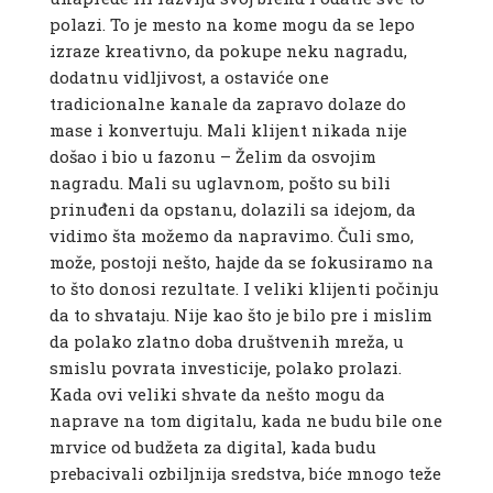
polazi. To je mesto na kome mogu da se lepo
izraze kreativno, da pokupe neku nagradu,
dodatnu vidljivost, a ostaviće one
tradicionalne kanale da zapravo dolaze do
mase i konvertuju. Mali klijent nikada nije
došao i bio u fazonu – Želim da osvojim
nagradu. Mali su uglavnom, pošto su bili
prinuđeni da opstanu, dolazili sa idejom, da
vidimo šta možemo da napravimo. Čuli smo,
može, postoji nešto, hajde da se fokusiramo na
to što donosi rezultate. I veliki klijenti počinju
da to shvataju. Nije kao što je bilo pre i mislim
da polako zlatno doba društvenih mreža, u
smislu povrata investicije, polako prolazi.
Kada ovi veliki shvate da nešto mogu da
naprave na tom digitalu, kada ne budu bile one
mrvice od budžeta za digital, kada budu
prebacivali ozbiljnija sredstva, biće mnogo teže