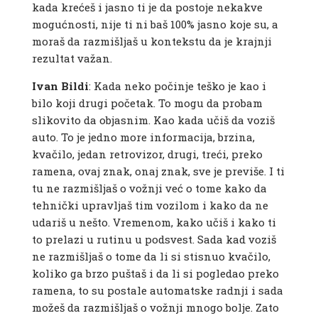
kada krećeš i jasno ti je da postoje nekakve
mogućnosti, nije ti ni baš 100% jasno koje su, a
moraš da razmišljaš u kontekstu da je krajnji
rezultat važan.
Ivan Bildi
: Kada neko počinje teško je kao i
bilo koji drugi početak. To mogu da probam
slikovito da objasnim. Kao kada učiš da voziš
auto. To je jedno more informacija, brzina,
kvačilo, jedan retrovizor, drugi, treći, preko
ramena, ovaj znak, onaj znak, sve je previše. I ti
tu ne razmišljaš o vožnji već o tome kako da
tehnički upravljaš tim vozilom i kako da ne
udariš u nešto. Vremenom, kako učiš i kako ti
to prelazi u rutinu u podsvest. Sada kad voziš
ne razmišljaš o tome da li si stisnuo kvačilo,
koliko ga brzo puštaš i da li si pogledao preko
ramena, to su postale automatske radnji i sada
možeš da razmišljaš o vožnji mnogo bolje. Zato