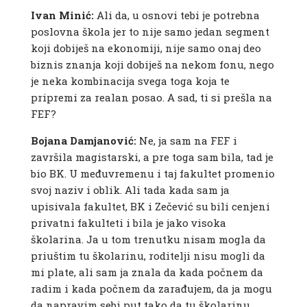
Ivan Minić:
Ali da, u osnovi tebi je potrebna
poslovna škola jer to nije samo jedan segment
koji dobiješ na ekonomiji, nije samo onaj deo
biznis znanja koji dobiješ na nekom fonu, nego
je neka kombinacija svega toga koja te
pripremi za realan posao. A sad, ti si prešla na
FEF?
Bojana Damjanović:
Ne, ja sam na FEF i
završila magistarski, a pre toga sam bila, tad je
bio BK. U međuvremenu i taj fakultet promenio
svoj naziv i oblik. Ali tada kada sam ja
upisivala fakultet, BK i Zečević su bili cenjeni
privatni fakulteti i bila je jako visoka
školarina. Ja u tom trenutku nisam mogla da
priuštim tu školarinu, roditelji nisu mogli da
mi plate, ali sam ja znala da kada počnem da
radim i kada počnem da zarađujem, da ja mogu
da napravim sebi put tako da tu školarinu