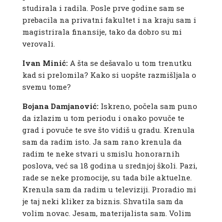
studirala i radila. Posle prve godine sam se
prebacila na privatni fakultet i na kraju sam i
magistrirala finansije, tako da dobro su mi
verovali.
Ivan Minić:
A šta se dešavalo u tom trenutku
kad si prelomila? Kako si uopšte razmišljala o
svemu tome?
Bojana Damjanović:
Iskreno, počela sam puno
da izlazim u tom periodu i onako povuče te
grad i povuče te sve što vidiš u gradu. Krenula
sam da radim isto. Ja sam rano krenula da
radim te neke stvari u smislu honorarnih
poslova, već sa 18 godina u srednjoj školi. Pazi,
rade se neke promocije, su tada bile aktuelne.
Krenula sam da radim u televiziji. Proradio mi
je taj neki kliker za biznis. Shvatila sam da
volim novac. Jesam, materijalista sam. Volim