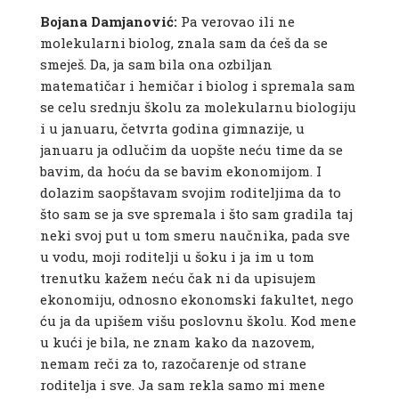
Bojana Damjanović:
Pa verovao ili ne
molekularni biolog, znala sam da ćeš da se
smeješ. Da, ja sam bila ona ozbiljan
matematičar i hemičar i biolog i spremala sam
se celu srednju školu za molekularnu biologiju
i u januaru, četvrta godina gimnazije, u
januaru ja odlučim da uopšte neću time da se
bavim, da hoću da se bavim ekonomijom. I
dolazim saopštavam svojim roditeljima da to
što sam se ja sve spremala i što sam gradila taj
neki svoj put u tom smeru naučnika, pada sve
u vodu, moji roditelji u šoku i ja im u tom
trenutku kažem neću čak ni da upisujem
ekonomiju, odnosno ekonomski fakultet, nego
ću ja da upišem višu poslovnu školu. Kod mene
u kući je bila, ne znam kako da nazovem,
nemam reči za to, razočarenje od strane
roditelja i sve. Ja sam rekla samo mi mene