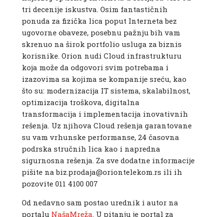
tri decenije iskustva. Osim fantastičnih
ponuda za fizička lica poput Interneta bez
ugovorne obaveze, posebnu pažnju bih vam
skrenuo na širok portfolio usluga za biznis
korisnike. Orion nudi Cloud infrastrukturu
koja može da odgovori svim potrebama i
izazovima sa kojima se kompanije sreću, kao
što su: modernizacija IT sistema, skalabilnost,
optimizacija troškova, digitalna
transformacija i implementacija inovativnih
rešenja. Uz njihova Cloud rešenja garantovane
su vam vrhunske performanse, 24 časovna
podrska stručnih lica kao i napredna
sigurnosna rešenja. Za sve dodatne informacije
pišite na biz.prodaja@oriontelekom.rs ili ih
pozovite 011 4100 007
Od nedavno sam postao urednik i autor na
portalu
NašaMreža
. U pitanju je portal za