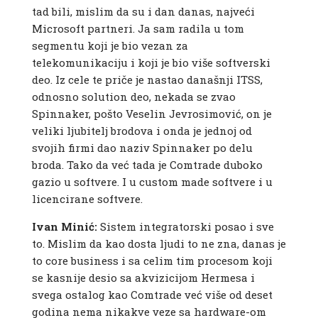
tad bili, mislim da su i dan danas, najveći
Microsoft partneri. Ja sam radila u tom
segmentu koji je bio vezan za
telekomunikaciju i koji je bio više softverski
deo. Iz cele te priče je nastao današnji ITSS,
odnosno solution deo, nekada se zvao
Spinnaker, pošto Veselin Jevrosimović, on je
veliki ljubitelj brodova i onda je jednoj od
svojih firmi dao naziv Spinnaker po delu
broda. Tako da već tada je Comtrade duboko
gazio u softvere. I u custom made softvere i u
licencirane softvere.
Ivan Minić:
Sistem integratorski posao i sve
to. Mislim da kao dosta ljudi to ne zna, danas je
to core business i sa celim tim procesom koji
se kasnije desio sa akvizicijom Hermesa i
svega ostalog kao Comtrade već više od deset
godina nema nikakve veze sa hardware-om