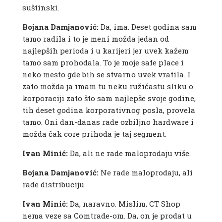
suštinski.
Bojana Damjanović:
Da, ima. Deset godina sam
tamo radila i to je meni možda jedan od
najlepših perioda i u karijeri jer uvek kažem
tamo sam prohodala. To je moje safe place i
neko mesto gde bih se stvarno uvek vratila. I
zato možda ja imam tu neku ružičastu sliku o
korporaciji zato što sam najlepše svoje godine,
tih deset godina korporativnog posla, provela
tamo. Oni dan-danas rade ozbiljno hardware i
možda čak core prihoda je taj segment.
Ivan Minić:
Da, ali ne rade maloprodaju više.
Bojana Damjanović:
Ne rade maloprodaju, ali
rade distribuciju.
Ivan Minić:
Da, naravno. Mislim, CT Shop
nema veze sa Comtrade-om. Da, on je prodat u