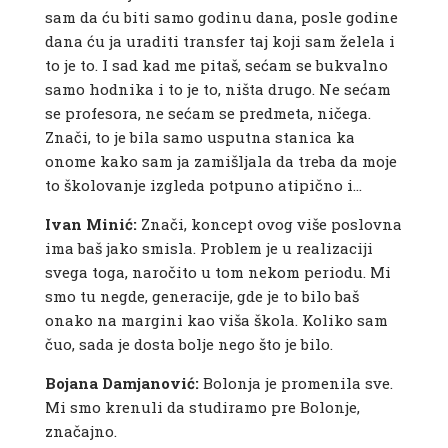
sam da ću biti samo godinu dana, posle godine
dana ću ja uraditi transfer taj koji sam želela i
to je to. I sad kad me pitaš, sećam se bukvalno
samo hodnika i to je to, ništa drugo. Ne sećam
se profesora, ne sećam se predmeta, ničega.
Znači, to je bila samo usputna stanica ka
onome kako sam ja zamišljala da treba da moje
to školovanje izgleda potpuno atipično i…
Ivan Minić:
Znači, koncept ovog više poslovna
ima baš jako smisla. Problem je u realizaciji
svega toga, naročito u tom nekom periodu. Mi
smo tu negde, generacije, gde je to bilo baš
onako na margini kao viša škola. Koliko sam
čuo, sada je dosta bolje nego što je bilo.
Bojana Damjanović:
Bolonja je promenila sve.
Mi smo krenuli da studiramo pre Bolonje,
značajno.