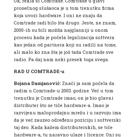
Ok, rekla si Comtrade. Comtrade u glavi
prosečnog slušaoca je u tom trenutku firma
koja uvozi hardware. I oni ne znaju da
Comtrade radi bilo šta drugo. Jeste, ne znam,
2000-ih su bili možda najglasniji u onom
procesu kada je počela legalizacija softvera
kao jedan od partnera koji su radili na tome,
ali malo ko zna šta je još tada Comtrade sve
radio. Pa daj nam neki presek toga svega.
RAD U COMTRADE-u
Bojana Damjanović:
Znači ja sam počela da
radim u Comtrade-u 2003. godine. Već u tom
trenutku je Comtrade imao, on je bio glavni
distributer što se tiče hardware-a. Imao je
razvijenu maloprodajnu mrežu i u razvoju ima
da je već zauzeo određenu poziciju i softverski
taj deo. Kada kažem distributerskih, se tiče
hardware-a, tu naravno ulaze i licence. Oni su