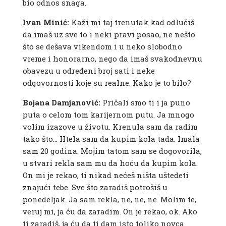
bio odnos snaga.
Ivan Minić:
Kaži mi taj trenutak kad odlučiš
da imaš uz sve to i neki pravi posao, ne nešto
što se dešava vikendom i u neko slobodno
vreme i honorarno, nego da imaš svakodnevnu
obavezu u određeni broj sati i neke
odgovornosti koje su realne. Kako je to bilo?
Bojana Damjanović:
Pričali smo ti i ja puno
puta o celom tom karijernom putu. Ja mnogo
volim izazove u životu. Krenula sam da radim
tako što… Htela sam da kupim kola tada. Imala
sam 20 godina. Mojim tatom sam se dogovorila,
u stvari rekla sam mu da hoću da kupim kola.
On mi je rekao, ti nikad nećeš ništa uštedeti
znajući tebe. Sve što zaradiš potrošiš u
ponedeljak. Ja sam rekla, ne, ne, ne. Molim te,
veruj mi, ja ću da zaradim. On je rekao, ok. Ako
ti zaradiš, ja ću da ti dam isto toliko novca