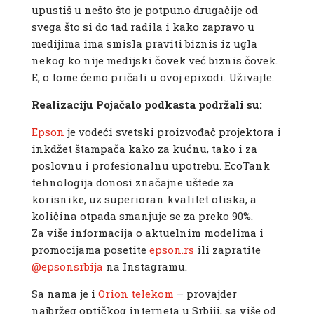
upustiš u nešto što je potpuno drugačije od
svega što si do tad radila i kako zapravo u
medijima ima smisla praviti biznis iz ugla
nekog ko nije medijski čovek već biznis čovek.
E, o tome ćemo pričati u ovoj epizodi. Uživajte.
Realizaciju Pojačalo podkasta podržali su:
Epson
je vodeći svetski proizvođač projektora i
inkdžet štampača kako za kućnu, tako i za
poslovnu i profesionalnu upotrebu. EcoTank
tehnologija donosi značajne uštede za
korisnike, uz superioran kvalitet otiska, a
količina otpada smanjuje se za preko 90%.
Za više informacija o aktuelnim modelima i
promocijama posetite
epson.rs
ili zapratite
@epsonsrbija
na Instagramu.
Sa nama je i
Orion telekom
– provajder
najbržeg optičkog interneta u Srbiji, sa više od