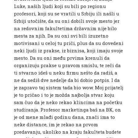
Luke, naših ljudi koji su bili po regionu
profesori, koji su se vratili u Srbiju ili našli u
Srbiji utočište, da su oni dobili svoje mesto jer
na redovnim fakultetima državnim nije bilo
mesta za njih. Da su oni svi bili izuzetno
motivisani u celoj tu priči, plus da su dovedeni
neki ljudi iz prakse, iz biznisa, koji imaju svoje
mesto. Da su oni među prvima krenuli da
organizuju prakse u pravom smislu, te reči da
ti stvarno ideš u neku firmu nešto da radiš, a
ne da sediš dve nedelje da bi dobio potpis. I da
je zapravo taj sistem tada bio wow. Moj prijatelj
je to pričao i to je možda najbolja stvar koju
sam čuo da je neko rekao klincima na početku
studiranja. Profesor marketinga baš na BK, on
je od mene mlađi godinu dana, znači ima to
neke distance, im je rekao na prvom
predavanju, ukoliko na kraju fakulteta budete