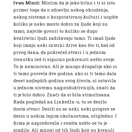
Ivan Minić:
Mislim da je jako bitno i ti si isto
primer toga da o zdravlju nekog okruženja,
nekog sistema o korporativnoj kulturi i uopšte
koliko je neko mesto dobro za ljude koji su
tamo, najviše govori to koliko se dugo
kvalitetni ljudi zadržavaju tamo. Ti imaš ljude
koji imaju neki interni drive kao što ti, baš od
prvog dana, da pokrećeš stvari i u jednom
trenutku ćeš ti sigurno pokrenuti nešto svoje.
To je neminovno. Ali je mnogo drugačije ako si
ti tamo provela dve godine, ako si ti tamo dala
deset najlepših godina svog života, si ostavila
u jednom sistemu najproduktivnijih, znači da
ti je bilo dobro. Znači da si bila stimulisana.
Kada pogledaš na LinkedIn-u, tu se desilo
dosta stvari. Desili su se neki, neki progres se
desio u nekim lepim okolnostima, očigledno. I
firma je napredovala i svašta nešto se tu je
gradilo. Ali mnogi od tih ljudi koji su krenuli