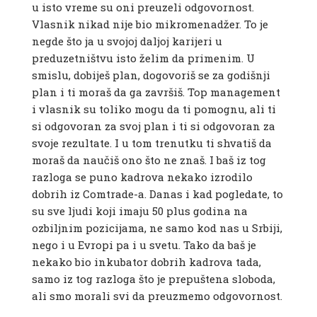
u isto vreme su oni preuzeli odgovornost.
Vlasnik nikad nije bio mikromenadžer. To je
negde što ja u svojoj daljoj karijeri u
preduzetništvu isto želim da primenim. U
smislu, dobiješ plan, dogovoriš se za godišnji
plan i ti moraš da ga završiš. Top management
i vlasnik su toliko mogu da ti pomognu, ali ti
si odgovoran za svoj plan i ti si odgovoran za
svoje rezultate. I u tom trenutku ti shvatiš da
moraš da naučiš ono što ne znaš. I baš iz tog
razloga se puno kadrova nekako izrodilo
dobrih iz Comtrade-a. Danas i kad pogledate, to
su sve ljudi koji imaju 50 plus godina na
ozbiljnim pozicijama, ne samo kod nas u Srbiji,
nego i u Evropi pa i u svetu. Tako da baš je
nekako bio inkubator dobrih kadrova tada,
samo iz tog razloga što je prepuštena sloboda,
ali smo morali svi da preuzmemo odgovornost.