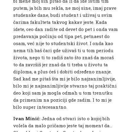
bi mene moj sin pitao da li da ide istim tim
putem, ja bih mu rekla, ne moj sine, imaj prave
studenske dane, budi student i uživaj u svim
čarima fakulteta takvog kakav jeste. Kada
idete, ceo dan radite od devet do pet i onda vam
predavanja počinju od tipa pet, petnaest do
osam, već nije to studentski život. I onda kao
nema tih baš čari gde uživaš ti u tom periodu
života, nego ti to radiš zato što znaš da moraš
to da završiš jer znaš da ti treba u životu ta
diploma, a plus ćeš i dobiti određeno znanje.
Sad kad me pitaš šta mi je bilo najzanimljivije,
bilo mi je najzanimljivije stvarno taj praktični
deo koji sam ja mogla odmah u tom trenutku
da primenim na poziciji gde radim. I to mi je
bilo super interesantno.
Ivan Minić:
Jedna od stvari isto o kojoj bih
volela da malo pričamo jeste taj moment da…