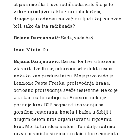
objasnimo šta ti sve radiš sada, zato što je to
vrlo zanimljivo i aktuelno i, da kažem,
drugačije u odnosu na većinu ljudi koji su ovde
bili, tako da šta radiš sada?
Bojana Damjanović:
Sada, sada baš.
Ivan Minić:
Da.
Bojana Damjanović:
Danas. Pa trenutno sam
vlasnik dve firme, odnosno sebe deklarišem
nekako kao preduzetnicu. Moje prvo čedo je
Lennone Pasta Freska, proizvodnja hrane,
odnosno proizvodnja sveže testenine. Neko je
zna kao malu radnju na Vračaru, neko je
poznaje kroz B2B segment i saradnju sa
gomilom restorana, hotela i kafea u Srbiji i
drugim delom kroz organizovanu trgovinu,
kroz Merkator ideja sistem. Tu i dalje radimo
razvoj u smislu širenja prodaje i tog segmenta,