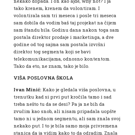
nekako dopada. I on kao ajde, why not? I ja
tako krenem, krenem da volontiram. I
volontirala sam tri meseca i posle tri meseca
sam dobila da vodim baš taj projekat na čijem
sam štandu bila. Godinu dana nakon toga sam
postala direktor prodaje i marketinga, a dve
godine od tog sajma sam postala izvršni
direktor tog segmenta koji se bavi
telekomunikacijama, odnosno kontentom.
Tako da eto, ne znam, tako je bilo.
VIŠA POSLOVNA ŠKOLA
Ivan Minić:
Kako je gledala viša poslovna, u
trenutku kad si prvi put kročila tamo i sad
treba nešto tu da se desi? Pa ja ne bih da
zvučim kao snob, ali nisam pripadala uopšte
tamo ni u jednom segmentu, ali sam znala svoj
nekako put. I to je bila samo moja privremena
stanica da ja vidim kako to da odradim. Znala