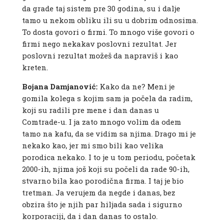
da grade taj sistem pre 30 godina, su i dalje
tamo u nekom obliku ili su u dobrim odnosima.
To dosta govori o firmi. To mnogo više govori o
firmi nego nekakav poslovni rezultat. Jer
poslovni rezultat možeš da napraviš i kao
kreten.
Bojana Damjanović:
Kako da ne? Meni je
gomila kolega s kojim sam ja počela da radim,
koji su radili pre mene i dan danas u
Comtrade-u. I ja zato mnogo volim da odem
tamo na kafu, da se vidim sa njima. Drago mi je
nekako kao, jer mi smo bili kao velika
porodica nekako. I to je u tom periodu, početak
2000-ih, njima još koji su počeli da rade 90-ih,
stvarno bila kao porodična firma. I taj je bio
tretman. Ja verujem da negde i danas, bez
obzira što je njih par hiljada sada i sigurno
korporaciji, da i dan danas to ostalo.