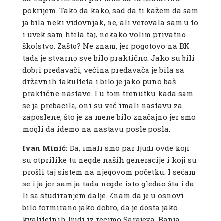
pokrijem. Tako da kako, sad da ti kažem da sam
ja bila neki vidovnjak, ne, ali verovala sam u to
i uvek sam htela taj, nekako volim privatno
školstvo. Zašto? Ne znam, jer pogotovo na BK
tada je stvarno sve bilo praktično. Jako su bili
dobri predavači, većina predavača je bila sa
državnih fakulteta i bilo je jako puno baš
praktične nastave. I u tom trenutku kada sam
se ja prebacila, oni su već imali nastavu za
zaposlene, što je za mene bilo značajno jer smo
mogli da idemo na nastavu posle posla.
Ivan Minić:
Da, imali smo par ljudi ovde koji
su otprilike tu negde naših generacije i koji su
prošli taj sistem na njegovom početku. I sećam
se i ja jer sam ja tada negde isto gledao šta i da
li sa studiranjem dalje. Znam da je u osnovi
bilo formirano jako dobro, da je dosta jako
kvalitetnih ljudi iz recimo Sarajeva, Banja