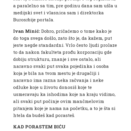
a paralelno sa tim, pre godinu dana sam ušla u
medijski svet i vlasnica sam i direktorka
Burosrbije portala.
Ivan Minić:
Dobro, pričaćemo o tome kako je
do toga svega došlo, zato što je, da kažem, put
jeste negde standardni. Vrlo često ljudi prolaze
to da nakon fakulteta prođu korporaciju gde
dobiju strukturu, znanje i sve ostalo, ali
naravno svaki put svaka pojedinka i osoba
koja je bila na tvom mestu je drugačiji i
naravno ima razna neka račvanja i neke
odluke koje u životu donosiš koje te
usmeravaju ka ishodima koje na kraju vidimo,
ali svaki put počinje ovim mančmelovim
pitanjem koje je nama na početku, a to je šta si
htela da budeš kad porasteš.
KAD PORASTEM BIĆU