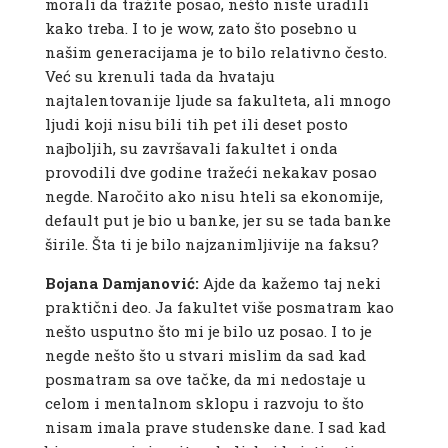
morali da tražite posao, nešto niste uradili
kako treba. I to je wow, zato što posebno u
našim generacijama je to bilo relativno često.
Već su krenuli tada da hvataju
najtalentovanije ljude sa fakulteta, ali mnogo
ljudi koji nisu bili tih pet ili deset posto
najboljih, su završavali fakultet i onda
provodili dve godine tražeći nekakav posao
negde. Naročito ako nisu hteli sa ekonomije,
default put je bio u banke, jer su se tada banke
širile. Šta ti je bilo najzanimljivije na faksu?
Bojana Damjanović:
Ajde da kažemo taj neki
praktični deo. Ja fakultet više posmatram kao
nešto usputno što mi je bilo uz posao. I to je
negde nešto što u stvari mislim da sad kad
posmatram sa ove tačke, da mi nedostaje u
celom i mentalnom sklopu i razvoju to što
nisam imala prave studenske dane. I sad kad