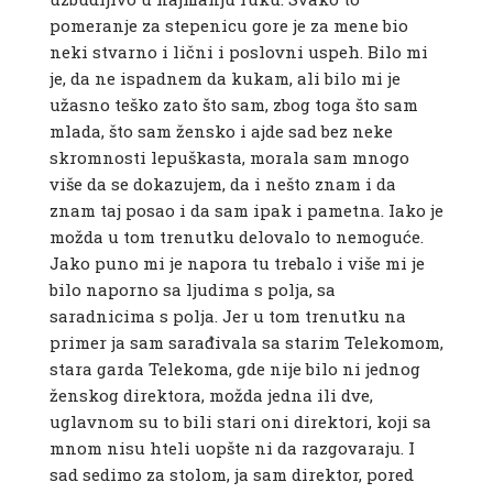
pomeranje za stepenicu gore je za mene bio
neki stvarno i lični i poslovni uspeh. Bilo mi
je, da ne ispadnem da kukam, ali bilo mi je
užasno teško zato što sam, zbog toga što sam
mlada, što sam žensko i ajde sad bez neke
skromnosti lepuškasta, morala sam mnogo
više da se dokazujem, da i nešto znam i da
znam taj posao i da sam ipak i pametna. Iako je
možda u tom trenutku delovalo to nemoguće.
Jako puno mi je napora tu trebalo i više mi je
bilo naporno sa ljudima s polja, sa
saradnicima s polja. Jer u tom trenutku na
primer ja sam sarađivala sa starim Telekomom,
stara garda Telekoma, gde nije bilo ni jednog
ženskog direktora, možda jedna ili dve,
uglavnom su to bili stari oni direktori, koji sa
mnom nisu hteli uopšte ni da razgovaraju. I
sad sedimo za stolom, ja sam direktor, pored