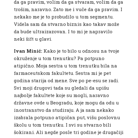
da ga pravim, volim da ga stvaram, volim da ga
trošim, naravno. Zato me i vuče da ga pravim. I
nekako me je to probudilo u tom segmentu.
Videla sam da stvarno biznis kao takav može
da bude ultraizazovan. I to mi je napravilo
neki šift u glavi.
Ivan Minić:
Kako je to bilo u odnosu na tvoje
okruženje u tom trenutku? Pa potpuno
atipično. Moja sestra u tom trenutku bila na
farmaceutskom fakultetu. Sestra mi je pet
godina starija od mene. Sve po pe-esu se radi.
Svi moji drugovi tada su gledali da upišu
najbolje fakultete koje su mogli, naravno
državne ovde u Beogradu, koje mogu da odu u
inostranstvo da studiraju. A ja sam nekako
izabrala potpuno atipičan put, višu poslovnu
školu u tom trenutku. I svi su stvarno bili
šokirani. Ali negde posle tri godine je drugačiji