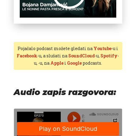
Pojačalo podcast možete gledati na
Youtube
-u i
Facebook
-u, a slušati na
SoundCloud
-u,
Spotify
-
u,
-u, na
Apple
i
Google
podcasts.
Audio zapis razgovora: