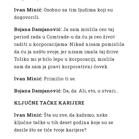
Ivan Minić:
Osobno sa tim ljudima koji su
dogovorili.
Bojana Damjanović:
Ja sam mislila ceo taj
period rada u Comtrade-u da ću ja ceo život
raditi u korporacijama. Nikad nisam pomislila
da ću ja nešto svoje, jer nisam imala taj drive.
Toliko mi je bilo lepo u korporaciji, mislila
sam da sam ja pravi korporativni čovek.
Ivan Minić:
Primilio ti se.
Bojana Damjanović:
Da, da. Ali, eto, u stvari…
KLJUČNE TAČKE KARIJERE
Ivan Minić:
Šta su sve, da kažemo, neke
ključne tačke u tih deset godina koje su se
desile što se tiče tvoje karijere?