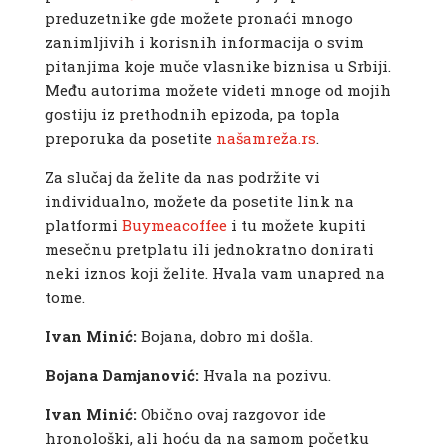
preduzetnike gde možete pronaći mnogo
zanimljivih i korisnih informacija o svim
pitanjima koje muče vlasnike biznisa u Srbiji.
Među autorima možete videti mnoge od mojih
gostiju iz prethodnih epizoda, pa topla
preporuka da posetite
našamreža.rs
.
Za slučaj da želite da nas podržite vi
individualno, možete da posetite link na
platformi
Buymeacoffee
i tu možete kupiti
mesečnu pretplatu ili jednokratno donirati
neki iznos koji želite. Hvala vam unapred na
tome.
Ivan Minić:
Bojana, dobro mi došla.
Bojana Damjanović:
Hvala na pozivu.
Ivan Minić:
Obično ovaj razgovor ide
hronološki, ali hoću da na samom početku