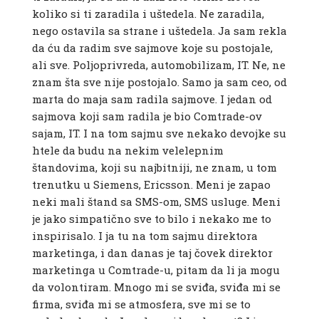
koliko si ti zaradila i uštedela. Ne zaradila,
nego ostavila sa strane i uštedela. Ja sam rekla
da ću da radim sve sajmove koje su postojale,
ali sve. Poljoprivreda, automobilizam, IT. Ne, ne
znam šta sve nije postojalo. Samo ja sam ceo, od
marta do maja sam radila sajmove. I jedan od
sajmova koji sam radila je bio Comtrade-ov
sajam, IT. I na tom sajmu sve nekako devojke su
htele da budu na nekim velelepnim
štandovima, koji su najbitniji, ne znam, u tom
trenutku u Siemens, Ericsson. Meni je zapao
neki mali štand sa SMS-om, SMS usluge. Meni
je jako simpatično sve to bilo i nekako me to
inspirisalo. I ja tu na tom sajmu direktora
marketinga, i dan danas je taj čovek direktor
marketinga u Comtrade-u, pitam da li ja mogu
da volontiram. Mnogo mi se sviđa, sviđa mi se
firma, sviđa mi se atmosfera, sve mi se to