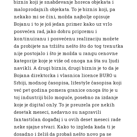
biznis koji je snabdevanje horeca objekata i
maloprodajnih objekata. To je biznis koji, pa
nekako mi se čini, možda najbolje opisuje
Bojanu i to je još jedan primer kako uz vrlo
posvećen rad, jako dobru pripremu i
kontinuiranu i posvećenu realizaciju možete
da probijete na tržištu nešto što do tog trenutka
nije postojalo i što je možda u rangu cenovne
kategorije koje je više od onoga na šta su ljudi
navikli. A drugi biznis, drugi biznis je to da je
Bojana direktorka i vlasnica licence BURO u
Srbiji, modnog časopisa, lifestyle časopisa koji
već pet godina pomera granice onoga što je u
toj industriji bilo moguće, posebno za izdanje
koje je digital only. To je preuzela pre nekih
desetak meseci, nedavno su napravili
fantastičan događaj i u ovih deset meseci rade
neke sjajne stvari. Kako to izgleda kada ti je
dosadno i želiš da probaš nešto novo pa se