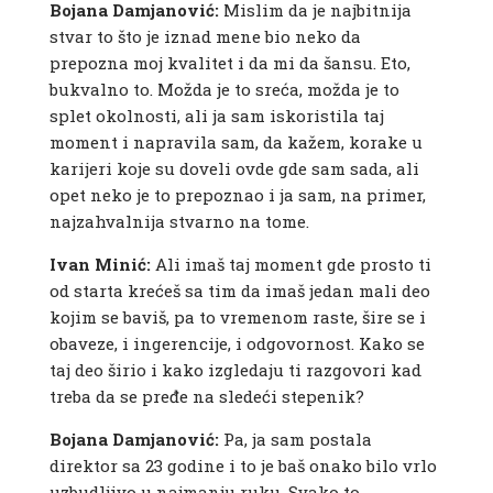
Bojana Damjanović:
Mislim da je najbitnija
stvar to što je iznad mene bio neko da
prepozna moj kvalitet i da mi da šansu. Eto,
bukvalno to. Možda je to sreća, možda je to
splet okolnosti, ali ja sam iskoristila taj
moment i napravila sam, da kažem, korake u
karijeri koje su doveli ovde gde sam sada, ali
opet neko je to prepoznao i ja sam, na primer,
najzahvalnija stvarno na tome.
Ivan Minić:
Ali imaš taj moment gde prosto ti
od starta krećeš sa tim da imaš jedan mali deo
kojim se baviš, pa to vremenom raste, šire se i
obaveze, i ingerencije, i odgovornost. Kako se
taj deo širio i kako izgledaju ti razgovori kad
treba da se pređe na sledeći stepenik?
Bojana Damjanović:
Pa, ja sam postala
direktor sa 23 godine i to je baš onako bilo vrlo
uzbudljivo u najmanju ruku. Svako to