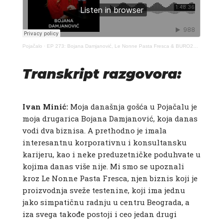
Pojačalo
·
EP 273: Bojana Damjanović, Le Nonne Pasta Fresca & BURO247 – Pojačalo podcast
Transkript razgovora:
Ivan Minić:​
Moja današnja gošća u Pojačalu je
moja drugarica Bojana Damjanović, koja danas
vodi dva biznisa. A prethodno je imala
interesantnu korporativnu i konsultansku
karijeru, kao i neke preduzetničke poduhvate u
kojima danas više nije. Mi smo se upoznali
kroz Le Nonne Pasta Fresca, njen biznis koji je
proizvodnja sveže testenine, koji ima jednu
jako simpatičnu radnju u centru Beograda, a
iza svega takođe postoji i ceo jedan drugi