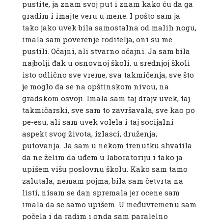
pustite, ja znam svoj put i znam kako ću da ga
gradim i imajte veru u mene. I pošto sam ja
tako jako uvek bila samostalna od malih nogu,
imala sam poverenje roditelja, oni su me
pustili. Očajni, ali stvarno očajni. Ja sam bila
najbolji đak u osnovnoj školi, u srednjoj školi
isto odlično sve vreme, sva takmičenja, sve što
je moglo da se na opštinskom nivou, na
gradskom osvoji. Imala sam taj drajv uvek, taj
takmičarski, sve sam to završavala, sve kao po
pe-esu, ali sam uvek volela i taj socijalni
aspekt svog života, izlasci, druženja,
putovanja. Ja sam u nekom trenutku shvatila
da ne želim da uđem u laboratoriju i tako ja
upišem višu poslovnu školu. Kako sam tamo
zalutala, nemam pojma, bila sam četvrta na
listi, nisam se dan spremala jer ocene sam
imala da se samo upišem. U međuvremenu sam
počela i da radim i onda sam paralelno