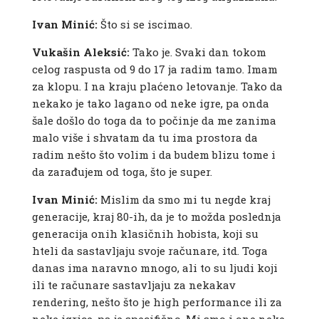
Ivan Minić:
Što si se iscimao.
Vukašin Aleksić:
Tako je. Svaki dan tokom
celog raspusta od 9 do 17 ja radim tamo. Imam
za klopu. I na kraju plaćeno letovanje. Tako da
nekako je tako lagano od neke igre, pa onda
šale došlo do toga da to počinje da me zanima
malo više i shvatam da tu ima prostora da
radim nešto što volim i da budem blizu tome i
da zarađujem od toga, što je super.
Ivan Minić:
Mislim da smo mi tu negde kraj
generacije, kraj 80-ih, da je to možda poslednja
generacija onih klasičnih hobista, koji su
hteli da sastavljaju svoje računare, itd. Toga
danas ima naravno mnogo, ali to su ljudi koji
ili te računare sastavljaju za nekakav
rendering, nešto što je high performance ili za