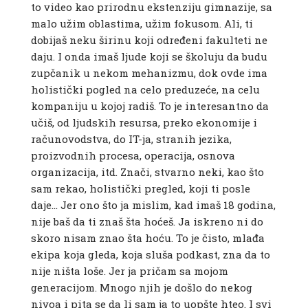
to video kao prirodnu ekstenziju gimnazije, sa
malo užim oblastima, užim fokusom. Ali, ti
dobijaš neku širinu koji određeni fakulteti ne
daju. I onda imaš ljude koji se školuju da budu
zupčanik u nekom mehanizmu, dok ovde ima
holistički pogled na celo preduzeće, na celu
kompaniju u kojoj radiš. To je interesantno da
učiš, od ljudskih resursa, preko ekonomije i
računovodstva, do IT-ja, stranih jezika,
proizvodnih procesa, operacija, osnova
organizacija, itd. Znači, stvarno neki, kao što
sam rekao, holistički pregled, koji ti posle
daje… Jer ono što ja mislim,
kad imaš 18 godina,
nije baš da ti znaš šta hoćeš. Ja iskreno ni do
skoro nisam znao šta hoću. To je čisto, mlađa
ekipa koja gleda, koja sluša podkast, zna da to
nije ništa loše. Jer ja pričam sa mojom
generacijom. Mnogo njih je došlo do nekog
nivoa i pita se da li sam ja to uopšte hteo. I svi