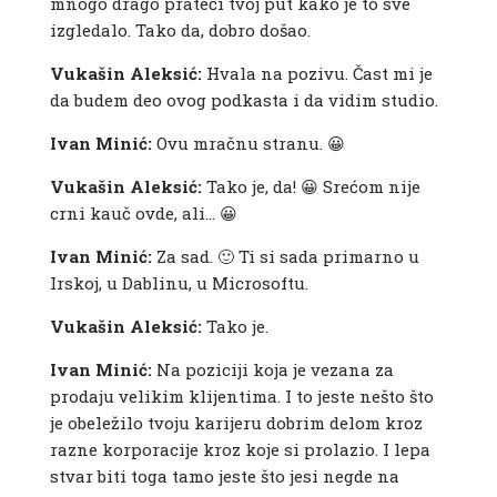
mnogo drago prateći tvoj put kako je to sve
izgledalo. Tako da, dobro došao.
Vukašin Aleksić:
Hvala na pozivu. Čast mi je
da budem deo ovog podkasta i da vidim studio.
Ivan Minić:
Ovu mračnu stranu. 😀
Vukašin Aleksić:
Tako je, da! 😀 Srećom nije
crni kauč ovde, ali… 😀
Ivan Minić:
Za sad. 🙂 Ti si sada primarno u
Irskoj, u Dablinu, u Microsoftu.
Vukašin Aleksić:
Tako je.
Ivan Minić:
Na poziciji koja je vezana za
prodaju velikim klijentima. I to jeste nešto što
je obeležilo tvoju karijeru dobrim delom kroz
razne korporacije kroz koje si prolazio. I lepa
stvar biti toga tamo jeste što jesi negde na