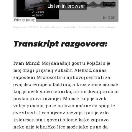
Pojačalo
·
EP 184: Vukašin Aleksić, biznis lider i investitor, Microsoft – Pojačalo podcast
Transkript razgovora:
Ivan Minić:
Moj današnji gost u Pojačalu je
moj dragi prijatelj Vukašin Aleksić, danas
zaposleni Microsofta u njihovoj centrali za
ovaj deo evrope u Dablinu, a kroz vreme momak
koji je uvek voleo tehniku, ali ne dovoljno da bi
postao pravi inženjer. Momak koji je uvek
voleo prodaju, pa je nalazio načine da spoji te
dve strasti. I ceo njegov razvojni put je vrlo
interesantan i govori o tome kako zapravo
neko nije tehničko lice može jako puno da