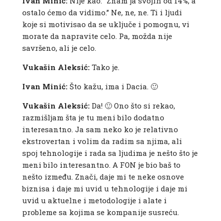
Ivan Minić:
Nije kao: “Znam ja svojih od 14%, a
ostalo ćemo da vidimo.” Ne, ne, ne. Ti i ljudi
koje si motivisao da se uključe i pomognu, vi
morate da napravite celo. Pa, možda nije
savršeno, ali je celo.
Vukašin Aleksić:
Tako je.
Ivan Minić:
Što kažu, ima i Dacia. 🙂
Vukašin Aleksić:
Da! 🙂 Ono što si rekao,
razmišljam šta je tu meni bilo dodatno
interesantno. Ja sam neko ko je relativno
ekstrovertan i volim da radim sa njima, ali
spoj tehnologije i rada sa ljudima je nešto što je
meni bilo interesantno. A FON je bio baš to
nešto između. Znači, daje mi te neke osnove
biznisa i daje mi uvid u tehnologije i daje mi
uvid u aktuelne i metodologije i alate i
probleme sa kojima se kompanije susreću.