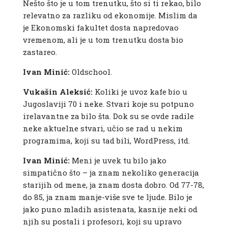
Nešto što je u tom trenutku, što si ti rekao, bilo
relevatno za razliku od ekonomije. Mislim da
je Ekonomski fakultet dosta napredovao
vremenom, ali je u tom trenutku dosta bio
zastareo.
Ivan Minić:
Oldschool.
Vukašin Aleksić:
Koliki je uvoz kafe bio u
Jugoslaviji 70 i neke. Stvari koje su potpuno
irelavantne za bilo šta. Dok su se ovde radile
neke aktuelne stvari, učio se rad u nekim
programima, koji su tad bili, WordPress, itd.
Ivan Minić:
Meni je uvek tu bilo jako
simpatično što – ja znam nekoliko generacija
starijih od mene, ja znam dosta dobro. Od 77-78,
do 85, ja znam manje-više sve te ljude. Bilo je
jako puno mladih asistenata, kasnije neki od
njih su postali i profesori, koji su upravo