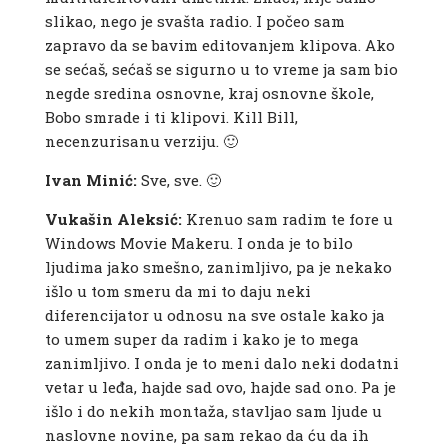
slikao, nego je svašta radio. I počeo sam
zapravo da se bavim editovanjem klipova. Ako
se sećaš, sećaš se sigurno u to vreme ja sam bio
negde sredina osnovne, kraj osnovne škole,
Bobo smrade i ti klipovi. Kill Bill,
necenzurisanu verziju. 🙂
Ivan Minić:
Sve, sve. 🙂
Vukašin Aleksić:
Krenuo sam radim te fore u
Windows Movie Makeru. I onda je to bilo
ljudima jako smešno, zanimljivo, pa je nekako
išlo u tom smeru da mi to daju neki
diferencijator u odnosu na sve ostale kako ja
to umem super da radim i kako je to mega
zanimljivo. I onda je to meni dalo neki dodatni
vetar u leđa, hajde sad ovo, hajde sad ono. Pa je
išlo i do nekih montaža, stavljao sam ljude u
naslovne novine, pa sam rekao da ću da ih