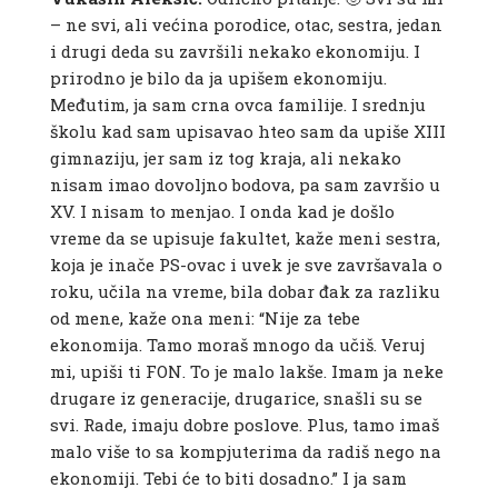
– ne svi, ali većina porodice, otac, sestra, jedan
i drugi deda su završili nekako ekonomiju. I
prirodno je bilo da ja upišem ekonomiju.
Međutim, ja sam crna ovca familije. I srednju
školu kad sam upisavao hteo sam da upiše XIII
gimnaziju, jer sam iz tog kraja, ali nekako
nisam imao dovoljno bodova, pa sam završio u
XV. I nisam to menjao. I onda kad je došlo
vreme da se upisuje fakultet, kaže meni sestra,
koja je inače PS-ovac i uvek je sve završavala o
roku, učila na vreme, bila dobar đak za razliku
od mene, kaže ona meni: “Nije za tebe
ekonomija. Tamo moraš mnogo da učiš. Veruj
mi, upiši ti FON. To je malo lakše. Imam ja neke
drugare iz generacije, drugarice, snašli su se
svi. Rade, imaju dobre poslove. Plus, tamo imaš
malo više to sa kompjuterima da radiš nego na
ekonomiji. Tebi će to biti dosadno.” I ja sam