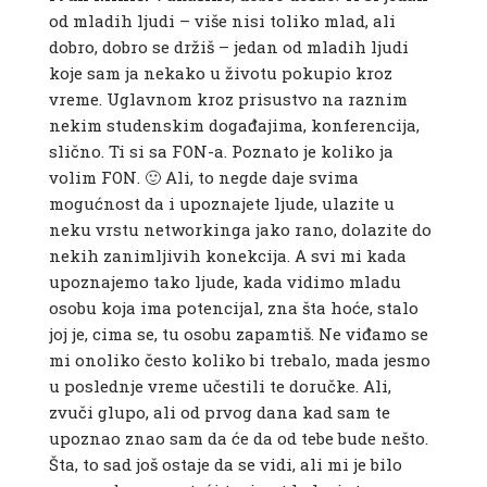
od mladih ljudi – više nisi toliko mlad, ali
dobro, dobro se držiš – jedan od mladih ljudi
koje sam ja nekako u životu pokupio kroz
vreme. Uglavnom kroz prisustvo na raznim
nekim studenskim događajima, konferencija,
slično. Ti si sa FON-a. Poznato je koliko ja
volim FON. 🙂 Ali, to negde daje svima
mogućnost da i upoznajete ljude, ulazite u
neku vrstu networkinga jako rano, dolazite do
nekih zanimljivih konekcija. A svi mi kada
upoznajemo tako ljude, kada vidimo mladu
osobu koja ima potencijal, zna šta hoće, stalo
joj je, cima se, tu osobu zapamtiš. Ne viđamo se
mi onoliko često koliko bi trebalo, mada jesmo
u poslednje vreme učestili te doručke. Ali,
zvuči glupo, ali od prvog dana kad sam te
upoznao znao sam da će da od tebe bude nešto.
Šta, to sad još ostaje da se vidi, ali mi je bilo