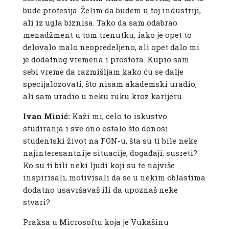
bude profesija. Želim da budem u toj industriji,
ali iz ugla biznisa. Tako da sam odabrao
menadžment u tom trenutku, iako je opet to
delovalo malo neopredeljeno, ali opet dalo mi
je dodatnog vremena i prostora. Kupio sam
sebi vreme da razmišljam kako ću se dalje
specijalozovati, što nisam akademski uradio,
ali sam uradio u neku ruku kroz karijeru.
Ivan Minić:
Kaži mi, celo to iskustvo
studiranja i sve ono ostalo što donosi
studentski život na FON-u, šta su ti bile neke
najinteresantnije situacije, događaji, susreti?
Ko su ti bili neki ljudi koji su te najviše
inspirisali, motivisali da se u nekim oblastima
dodatno usavršavaš ili da upoznaš neke
stvari?
Praksa u Microsoftu koja je Vukašinu