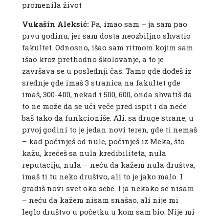
promenila život
Vukašin Aleksić:
Pa, imao sam – ja sam pao
prvu godinu, jer sam dosta neozbiljno shvatio
fakultet. Odnosno, išao sam ritmom kojim sam
išao kroz prethodno školovanje, a to je
završava se u poslednji čas. Tamo gde dođeš iz
srednje gde imaš 3 stranica na fakultet gde
imaš, 300-400, nekad i 500, 600, onda shvatiš da
to ne može da se uči veče pred ispit i da neće
baš tako da funkcioniše. Ali, sa druge strane, u
prvoj godini to je jedan novi teren, gde ti nemaš
– kad počinješ od nule, počinješ iz Meka, što
kažu, krećeš sa nula kredibiliteta, nula
reputaciju, nula – neću da kažem nula društva,
imaš ti tu neko društvo, ali to je jako malo. I
gradiš novi svet oko sebe. I ja nekako se nisam
– neću da kažem nisam snašao, ali nije mi
leglo društvo u početku u kom sam bio. Nije mi