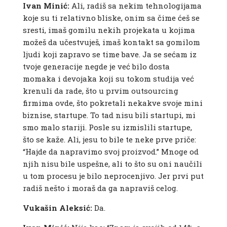
Ivan Minić:
Ali, radiš sa nekim tehnologijama
koje su ti relativno bliske, onim sa čime ćeš se
sresti, imaš gomilu nekih projekata u kojima
možeš da učestvuješ, imaš kontakt sa gomilom
ljudi koji zapravo se time bave. Ja se sećam iz
tvoje generacije negde je već bilo dosta
momaka i devojaka koji su tokom studija već
krenuli da rade, što u prvim outsourcing
firmima ovde, što pokretali nekakve svoje mini
biznise, startupe. To tad nisu bili startupi, mi
smo malo stariji. Posle su izmislili startupe,
što se kaže. Ali, jesu to bile te neke prve priče:
“Hajde da napravimo svoj proizvod.” Mnoge od
njih nisu bile uspešne, ali to što su oni naučili
u tom procesu je bilo neprocenjivo. Jer prvi put
radiš nešto i moraš da ga napraviš celog.
Vukašin Aleksić:
Da.