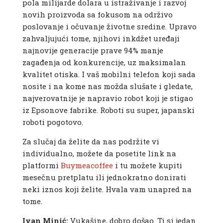
pola milijarde dolara u istraživanje i razvoj
novih proizvoda sa fokusom na održivo
poslovanje i očuvanje životne sredine. Upravo
zahvaljujući tome, njihovi inkdžet uređaji
najnovije generacije prave 94% manje
zagađenja od konkurencije, uz maksimalan
kvalitet otiska. I vaš mobilni telefon koji sada
nosite i na kome nas možda slušate i gledate,
najverovatnije je napravio robot koji je stigao
iz Epsonove fabrike. Roboti su super, japanski
roboti pogotovo.
Za slučaj da želite da nas podržite vi
individualno, možete da posetite link na
platformi
Buymeacoffee
i tu možete kupiti
mesečnu pretplatu ili jednokratno donirati
neki iznos koji želite. Hvala vam unapred na
tome.
Ivan Minić:
Vukašine, dobro došao. Ti si jedan