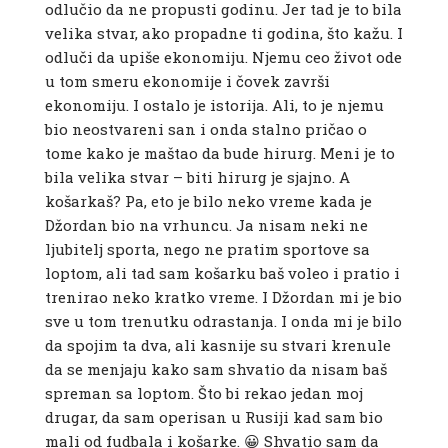
odlučio da ne propusti godinu. Jer tad je to bila
velika stvar, ako propadne ti godina, što kažu. I
odluči da upiše ekonomiju. Njemu ceo život ode
u tom smeru ekonomije i čovek završi
ekonomiju. I ostalo je istorija. Ali, to je njemu
bio neostvareni san i onda stalno pričao o
tome kako je maštao da bude hirurg. Meni je to
bila velika stvar – biti hirurg je sjajno. A
košarkaš? Pa, eto je bilo neko vreme kada je
Džordan bio na vrhuncu. Ja nisam neki ne
ljubitelj sporta, nego ne pratim sportove sa
loptom, ali tad sam košarku baš voleo i pratio i
trenirao neko kratko vreme. I Džordan mi je bio
sve u tom trenutku odrastanja. I onda mi je bilo
da spojim ta dva, ali kasnije su stvari krenule
da se menjaju kako sam shvatio da nisam baš
spreman sa loptom. Što bi rekao jedan moj
drugar, da sam operisan u Rusiji kad sam bio
mali od fudbala i košarke. 😀 Shvatio sam da