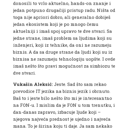
donosili to vrlo aktuelno, hands-on znanje i
jedan potpuno drugačiji pristup radu. Ništa od
toga nije apriori dobro, ali generalno dobiješ
jedan ekosistem koji je po mnogo čemu
aktuelniji i imaš spoj upravo te dve stvari. Sa
jedne strane, imaš problem sa ljudima koji su
inženjeri, koji iz tehnike, da oni ne razumeju
biznis. A da sa druge strane da ljudi koji su iz
biznisa ne razumeju tehnologiju uopšte. I ovde
imaš nešto što pravi mogućnost za simbiozu te
dve stvari.
Vukašin Aleksić:
Jeste. Sad što sam rekao
prevodice IT jezika na biznis jezik i obrnuto.
Baš to i jeste bilo nešto što mi je interesantno
na FON-u. I mislim da je FON u tom trenutku, i
dan-danas zapravo, izbacuje ljude koji –
njegova najveća prednost je ujedno i najveća
mana. To je širina koju ti daje. Ja sam nekako