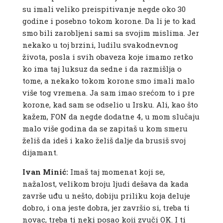
su imali veliko preispitivanje negde oko 30
godine i posebno tokom korone. Da li je to kad
smo bili zarobljeni sami sa svojim mislima. Jer
nekako u toj brzini, ludilu svakodnevnog
života, posla i svih obaveza koje imamo retko
ko ima taj luksuz da sedne i da razmišlja o
tome, a nekako tokom korone smo imali malo
više tog vremena. Ja sam imao srećom to i pre
korone, kad sam se odselio u Irsku. Ali, kao što
kažem, FON da negde dodatne 4, u mom slučaju
malo više godina da se zapitaš u kom smeru
želiš da ideš i kako želiš dalje da brusiš svoj
dijamant.
Ivan Minić:
Imaš taj momenat koji se,
nažalost, velikom broju ljudi dešava da kada
završe uđu u nešto, dobiju priliku koja deluje
dobro, i ona jeste dobra, jer završio si, treba ti
novac, treba ti neki posao koji zvuči OK. I ti