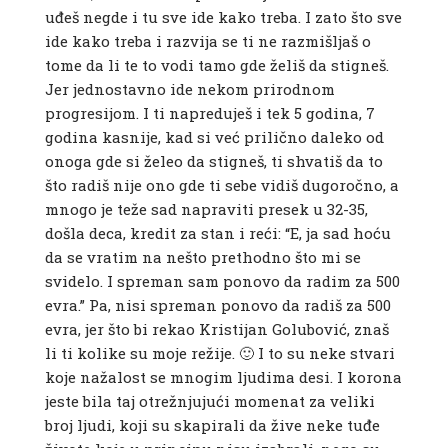
uđeš negde i tu sve ide kako treba. I zato što sve
ide kako treba i razvija se ti ne razmišljaš o
tome da li te to vodi tamo gde želiš da stigneš.
Jer jednostavno ide nekom prirodnom
progresijom. I ti napreduješ i tek 5 godina, 7
godina kasnije, kad si već prilično daleko od
onoga gde si želeo da stigneš, ti shvatiš da to
što radiš nije ono gde ti sebe vidiš dugoročno, a
mnogo je teže sad napraviti presek u 32-35,
došla deca, kredit za stan i reći: “E, ja sad hoću
da se vratim na nešto prethodno što mi se
svidelo. I spreman sam ponovo da radim za 500
evra.” Pa, nisi spreman ponovo da radiš za 500
evra, jer što bi rekao Kristijan Golubović, znaš
li ti kolike su moje režije. 🙂 I to su neke stvari
koje nažalost se mnogim ljudima desi. I korona
jeste bila taj otrežnjujući momenat za veliki
broj ljudi, koji su skapirali da žive neke tuđe