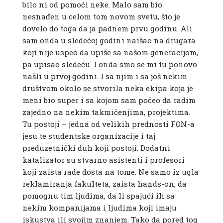
bilo ni od pomoći neke. Malo sam bio
nesnađen u celom tom novom svetu, što je
dovelo do toga da ja padnem prvu godinu. Ali
sam onda u sledećoj godini naišao na drugara
koji nije uspeo da upiše sa našom generacijom,
pa upisao sledeću. I onda smo se mi tu ponovo
našli u prvoj godini. I sa njim i sa još nekim
društvom okolo se stvorila neka ekipa koja je
meni bio super i sa kojom sam počeo da radim
zajedno na nekim takmičenjima, projektima.
Tu postoji – jedna od velikih prednosti FON-a
jesu te studentske organizacije i taj
preduzetnički duh koji postoji. Dodatni
katalizator su stvarno asistenti i profesori
koji zaista rade dosta na tome. Ne samo iz ugla
reklamiranja fakulteta, zaista hands-on, da
pomognu tim ljudima, da li spajući ih sa
nekim kompanijama i ljudima koji imaju
iskustva ili svojim znanjem. Tako da pored tog