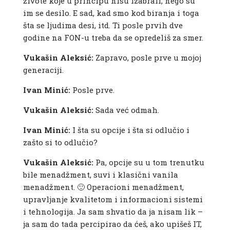
živote koje u principu nisu izabrali, nego su
im se desilo. E sad, kad smo kod biranja i toga
šta se ljudima desi, itd. Ti posle prvih dve
godine na FON-u treba da se opredeliš za smer.
Vukašin Aleksić:
Zapravo, posle prve u mojoj
generaciji.
Ivan Minić:
Posle prve.
Vukašin Aleksić:
Sada već odmah.
Ivan Minić:
I šta su opcije i šta si odlučio i
zašto si to odlučio?
Vukašin Aleksić:
Pa, opcije su u tom trenutku
bile menadžment, suvi i klasični vanila
menadžment. 🙂 Operacioni menadžment,
upravljanje kvalitetom i informacioni sistemi
i tehnologija. Ja sam shvatio da ja nisam lik –
ja sam do tada percipirao da ćeš, ako upišeš IT,