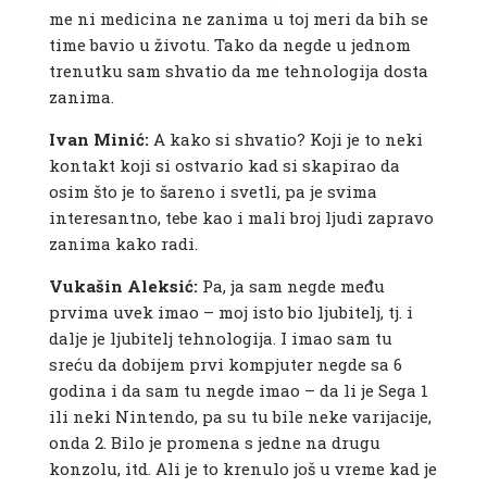
me ni medicina ne zanima u toj meri da bih se
time bavio u životu. Tako da negde u jednom
trenutku sam shvatio da me tehnologija dosta
zanima.
Ivan Minić:
A kako si shvatio? Koji je to neki
kontakt koji si ostvario kad si skapirao da
osim što je to šareno i svetli, pa je svima
interesantno, tebe kao i mali broj ljudi zapravo
zanima kako radi.
Vukašin Aleksić:
Pa, ja sam negde među
prvima uvek imao – moj isto bio ljubitelj, tj. i
dalje je ljubitelj tehnologija. I imao sam tu
sreću da dobijem prvi kompjuter negde sa 6
godina i da sam tu negde imao – da li je Sega 1
ili neki Nintendo, pa su tu bile neke varijacije,
onda 2. Bilo je promena s jedne na drugu
konzolu, itd. Ali je to krenulo još u vreme kad je