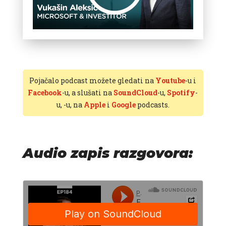
Pojačalo podcast možete gledati na
Youtube
-u i
Facebook
-u, a slušati na
SoundCloud
-u,
Spotify
-
u,
-u, na
Apple
i
Google
podcasts.
Audio zapis razgovora: