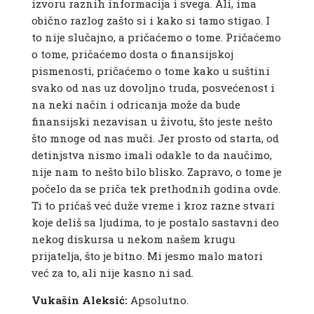
izvoru raznih informacija i svega. Ali, ima
obično razlog zašto si i kako si tamo stigao. I
to nije slučajno, a pričaćemo o tome. Pričaćemo
o tome, pričaćemo dosta o finansijskoj
pismenosti, pričaćemo o tome kako u suštini
svako od nas uz dovoljno truda, posvećenost i
na neki način i odricanja može da bude
finansijski nezavisan u životu, što jeste nešto
što mnoge od nas muči. Jer prosto od starta, od
detinjstva nismo imali odakle to da naučimo,
nije nam to nešto bilo blisko. Zapravo, o tome je
počelo da se priča tek prethodnih godina ovde.
Ti to pričaš već duže vreme i kroz razne stvari
koje deliš sa ljudima, to je postalo sastavni deo
nekog diskursa u nekom našem krugu
prijatelja, što je bitno. Mi jesmo malo matori
već za to, ali nije kasno ni sad.
Vukašin Aleksić:
Apsolutno.