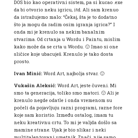
DOS bio kao operativni sistem, pa si kucao .exe
da bi otvorio neku igricu, itd. Ali sam krenuo
da istražujemo malo: “Čekaj, šta je to dodatno
što ja mogu da radim osim igranja igrica?” I
onda mi je krenulo sa nekim banalnim
stvarima. Od crtanja u Wordu i Paintu, mislim
kako može da se crta u Wordu. 🙂 Imao si one
sličice koje ubacuješ. Krenulo je tako dosta
prosto.
Ivan Minić:
Word Art, najbolja stvar. 🙂
Vukašin Aleksić:
Word Art, jeste čuveni. Mi
smo ta generacija, toliko smo matori. 🙂 Ali je
krenulo negde odatle i onda vremenom su
počeli da pojavljuju razni programi, razne fore
koje sam koristio. Između ostalog, imam tu
neku kreativnu crtu. To mi je valjda došlo sa
mamine strane. Ujak je bio slikar i neki
multitalentovani umetnik. Znači, nije samo