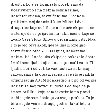
društva koja se formiralo počeli smo da
učestvujemo i na nekim seminarima,
konferencijama, takmičenjima. I jednom
prilikom moj današnji kum Milan i dve
drugarice koje su bile te neke uže ekipe mene
nateruje da se prijavim na takmičenje koje se
zvalo Case Study Show u organizaciji ASTM-a.
I to je bio prvi skok, gde ja imam ozbiljno
takmičenje pred 200-300 ljudi, kamerama
nekim, itd. I naša uža ekipa se pokazala dobro.
Imali smo ljude koji su nas spremali za to. Ti
ljudi su bili od velike važnosti za neki moj
razvoj, sama ta organizacija i sve što je radila
organizacija ASTM konkretno je bilo od velike
koristi za moj razvoj su doveli do toga da ja
imam priliku, koju sam iskoristio na pravi
način, gde sam dobio prvu svoju praksu. To je
bilo negde već na drugoj godini fakulteta u