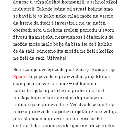
donese u tehnološkoj kompaniji, u tehnološkoj
industriji. Takođe jedna od stvari kojima smo
se bavili je to kako neko mlad može na vreme
da krene da štedi i investira i na taj način
obezbedi sebi u nekom zrelom periodu u svom
životu finansijsku nezavisnost i činjenicu da
možda može malo bolje da bira šta će i koliko
će da radi, odnosno šta možda ne želi i koliko
ne želi da radi. Uživajte!
Realizaciju ove epizode podržača je kompanija
Epson
koja je vodeći proizvođač projektora i
štampača za sve namene – od kućne i
kancelarijske upotrebe do profesionalnih
uređaja koji se koriste od maloprodaje do
industrijske proizvodnje. Već dvadeset godina
u nizu proizvode najbolje projektore na svetu, a
prvi štampač napravili su pre više od 50
godina. I dan danas svake godine ulože preko