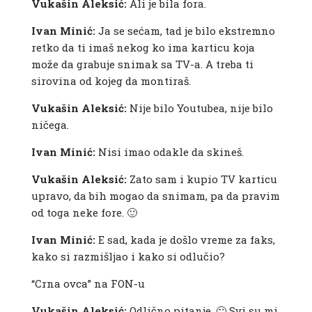
Vukašin Aleksić:
Ali je bila fora.
Ivan Minić:
Ja se sećam, tad je bilo ekstremno
retko da ti imaš nekog ko ima karticu koja
može da grabuje snimak sa TV-a. A treba ti
sirovina od kojeg da montiraš.
Vukašin Aleksić:
Nije bilo Youtubea, nije bilo
ničega.
Ivan Minić:
Nisi imao odakle da skineš.
Vukašin Aleksić:
Zato sam i kupio TV karticu
upravo, da bih mogao da snimam, pa da pravim
od toga neke fore. 🙂
Ivan Minić:
E sad, kada je došlo vreme za faks,
kako si razmišljao i kako si odlučio?
“Crna ovca” na FON-u
Vukašin Aleksić:
Odlično pitanje. 🙂 Svi su mi