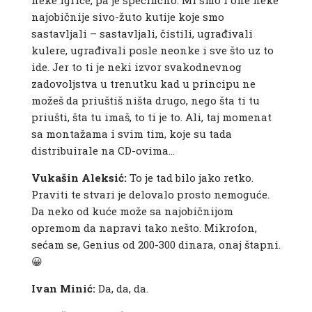
neke igrice, pa je specifično. Mi smo i one neke
najobičnije sivo-žuto kutije koje smo
sastavljali – sastavljali, čistili, ugrađivali
kulere, ugrađivali posle neonke i sve što uz to
ide. Jer to ti je neki izvor svakodnevnog
zadovoljstva u trenutku kad u principu ne
možeš da priuštiš ništa drugo, nego šta ti tu
priušti, šta tu imaš, to ti je to. Ali, taj momenat
sa montažama i svim tim, koje su tada
distribuirale na CD-ovima…
Vukašin Aleksić:
To je tad bilo jako retko.
Praviti te stvari je delovalo prosto nemoguće.
Da neko od kuće može sa najobičnijom
opremom da napravi tako nešto. Mikrofon,
sećam se, Genius od 200-300 dinara, onaj štapni.
😀
Ivan Minić:
Da, da, da.