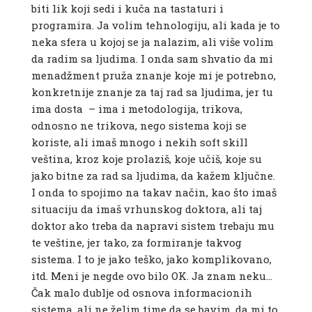
biti lik koji sedi i kuča na tastaturi i
programira. Ja volim tehnologiju, ali kada je to
neka sfera u kojoj se ja nalazim, ali više volim
da radim sa ljudima. I onda sam shvatio da mi
menadžment pruža znanje koje mi je potrebno,
konkretnije znanje za taj rad sa ljudima, jer tu
ima dosta – ima i metodologija, trikova,
odnosno ne trikova, nego sistema koji se
koriste, ali imaš mnogo i nekih soft skill
veština, kroz koje prolaziš, koje učiš, koje su
jako bitne za rad sa ljudima, da kažem ključne.
I onda to spojimo na takav način, kao što imaš
situaciju da imaš vrhunskog doktora, ali taj
doktor ako treba da napravi sistem trebaju mu
te veštine, jer tako, za formiranje takvog
sistema. I to je jako teško, jako komplikovano,
itd. Meni je negde ovo bilo OK. Ja znam neku…
Čak malo dublje od osnova informacionih
sistema, ali ne želim time da se bavim, da mi to