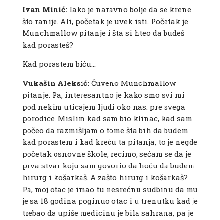
Ivan Minić:
Iako je naravno bolje da se krene
što ranije. Ali, početak je uvek isti. Početak je
Munchmallow pitanje i šta si hteo da budeš
kad porasteš?
Kad porastem biću…
Vukašin Aleksić:
Čuveno Munchmallow
pitanje. Pa, interesantno je kako smo svi mi
pod nekim uticajem ljudi oko nas, pre svega
porodice. Mislim kad sam bio klinac, kad sam
počeo da razmišljam o tome šta bih da budem
kad porastem i kad kreću ta pitanja, to je negde
početak osnovne škole, recimo, sećam se da je
prva stvar koju sam govorio da hoću da budem
hirurg i košarkaš. A zašto hirurg i košarkaš?
Pa, moj otac je imao tu nesrećnu sudbinu da mu
je sa 18 godina poginuo otac i u trenutku kad je
trebao da upiše medicinu je bila sahrana, pa je