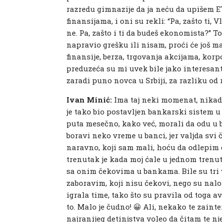
razredu gimnazije da ja neću da upišem ET
finansijama, i oni su rekli: “Pa, zašto ti,
ne. Pa, zašto i ti da budeš ekonomista?” T
napravio grešku ili nisam, proći će još m
finansije, berza, trgovanja akcijama, korp
preduzeća su mi uvek bile jako interesant
zaradi puno novca u Srbiji, za razliku od 
Ivan Minić:
Ima taj neki momenat, nikad 
je tako bio postavljen bankarski sistem u 
puta mesečno, kako već, morali da odu u ba
boravi neko vreme u banci, jer valjda svi č
naravno, koji sam mali, hoću da odlepim d
trenutak je kada moj ćale u jednom trenu
sa onim čekovima u bankama. Bile su tri v
zaboravim, koji nisu čekovi, nego su naloz
igrala time, tako što su pravila od toga 
to. Malo je čudno! 😀 Ali, nekako te zaint
najranijeg detinjstva voleo da čitam te nj