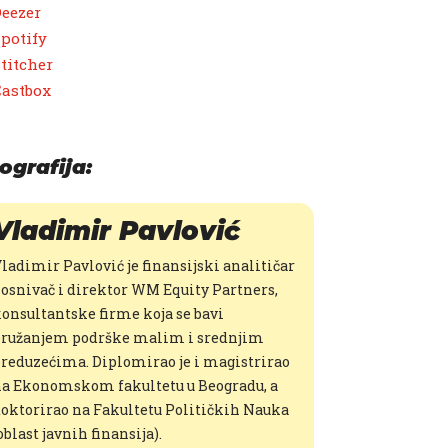
eezer
potify
titcher
Castbox
ografija:
Vladimir Pavlović
Vladimir Pavlović je finansijski analitičar
 osnivač i direktor WM Equity Partners,
onsultantske firme koja se bavi
ružanjem podrške malim i srednjim
reduzećima. Diplomirao je i magistrirao
a Ekonomskom fakultetu u Beogradu, a
oktorirao na Fakultetu Političkih Nauka
oblast javnih finansija).