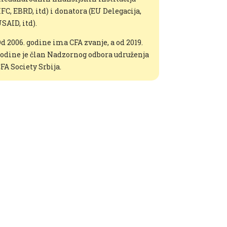
IFC, EBRD, itd) i donatora (EU Delegacija,
SAID, itd).
d 2006. godine ima CFA zvanje, a od 2019.
odine je član Nadzornog odbora udruženja
FA Society Srbija
.