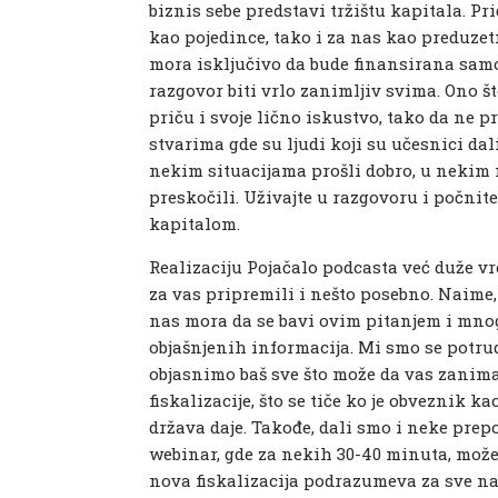
biznis sebe predstavi tržištu kapitala. 
kao pojedince, tako i za nas kao preduzet
mora isključivo da bude finansirana samo
razgovor biti vrlo zanimljiv svima. Ono š
priču i svoje lično iskustvo, tako da ne
stvarima gde su ljudi koji su učesnici dali
nekim situacijama prošli dobro, u nekim 
preskočili. Uživajte u razgovoru i počnite
kapitalom.
Realizaciju Pojačalo podcasta već duže
za vas pripremili i nešto posebno. Naime
nas mora da se bavi ovim pitanjem i mno
objašnjenih informacija. Mi smo se potru
objasnimo baš sve što može da vas zanima
fiskalizacije, što se tiče ko je obveznik k
država daje. Takođe, dali smo i neke prepo
webinar, gde za nekih 30-40 minuta, možet
nova fiskalizacija podrazumeva za sve nas