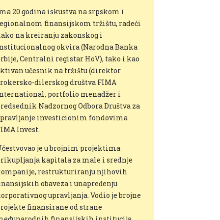
ma 20 godina iskustva na srpskom i
egionalnom finansijskom tržištu, radeći
ako na kreiranju zakonskog i
nstitucionalnog okvira (Narodna Banka
rbije, Centralni registar HoV), tako i kao
ktivan učesnik na tržištu (direktor
rokersko-dilerskog društva FIMA
nternational, portfolio menadžer i
redsednik Nadzornog Odbora Društva za
pravljanje investicionim fondovima
IMA Invest.
čestvovao je u brojnim projektima
rikupljanja kapitala za male i srednje
ompanije, restrukturiranju njihovih
inansijskih obaveza i unapređenju
orporativnog upravljanja. Vodio je brojne
rojekte finansirane od strane
eđunarodnih finansijskih institucija