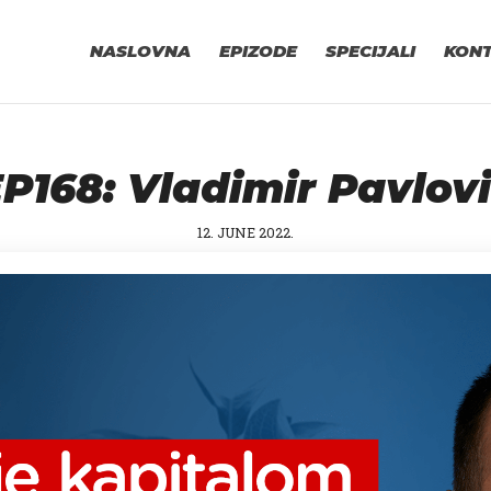
NASLOVNA
EPIZODE
SPECIJALI
KON
P168: Vladimir Pavlov
12. JUNE 2022.