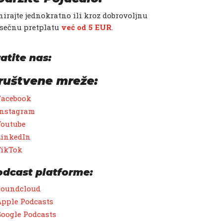
irajte jednokratno ili kroz dobrovoljnu
sečnu pretplatu
već od 5 EUR
.
atite nas:
ruštvene mreže:
Facebook
Instagram
Youtube
LinkedIn
TikTok
odcast platforme:
Soundcloud
pple Podcasts
oogle Podcasts