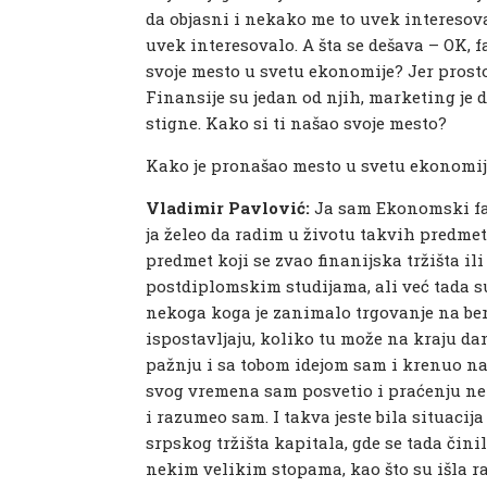
da objasni i nekako me to uvek interesova
uvek interesovalo. A šta se dešava – OK, 
svoje mesto u svetu ekonomije? Jer pros
Finansije su jedan od njih, marketing je 
stigne. Kako si ti našao svoje mesto?
Kako je pronašao mesto u svetu ekonomi
Vladimir Pavlović:
Ja sam Ekonomski faku
ja želeo da radim u životu takvih predmeta
predmet koji se zvao finanijska tržišta il
postdiplomskim studijama, ali već tada su 
nekoga koga je zanimalo trgovanje na berz
ispostavljaju, koliko tu može na kraju da
pažnju i sa tobom idejom sam i krenuo na
svog vremena sam posvetio i praćenju nek
i razumeo sam. I takva jeste bila situacija
srpskog tržišta kapitala, gde se tada činil
nekim velikim stopama, kao što su išla raz