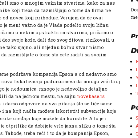
Pričali smo o mnogim važnim stvarima, kako za nas
Don
nike koji treba da razmišljaju o tome da firma ne
me
 od novca koji prihoduje. Verujem da će ovaj
to je meni važno da je Vlada podelio svoju ličnu
 pričamo o nekim apstraktnim stvarima, pričamo o
Pr
 deo svoje kože, dali deo svog žitova, rizikovali, u
ne tako sjajno, ali nijednu bolnu stvar nismo
D
 da razmišljate o tome šta ćete raditi sa svojim
 vreme podržava kompanija Epson a od nedavno smo
, nova fiskalizacija podrazumeva da mnogo veći broj
go je nedoumica, mnogo je nedovoljno detaljno
dili da na jednom mestu, na sajtu
novekase.rs
 i damo odgovore na sva pitanja što se tiče same
P
ao i na koji način možete iskoristiti subvencije koje
ruke uređaja koje možete da koristite. A tu je i
e otprilike da dobijete vrlo jasnu sliku o tome šta
A
. Takođe, treba reći i to da je kompanija Epson,
G