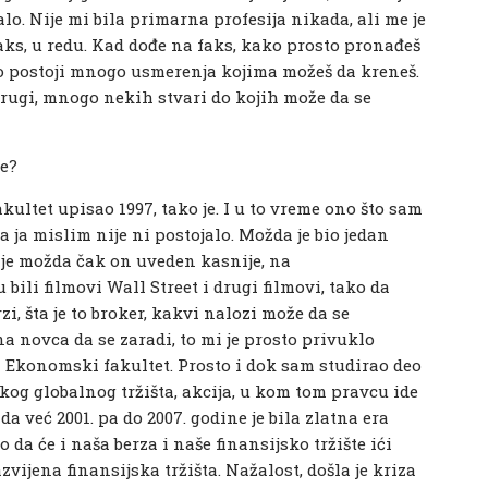
lo. Nije mi bila primarna profesija nikada, ali me je
faks, u redu. Kad dođe na faks, kako prosto pronađeš
to postoji mnogo usmerenja kojima možeš da kreneš.
drugi, mnogo nekih stvari do kojih može da se
je?
ltet upisao 1997, tako je. I u to vreme ono što sam
 ja mislim nije ni postojalo. Možda je bio jedan
i je možda čak on uveden kasnije, na
bili filmovi Wall Street i drugi filmovi, tako da
i, šta je to broker, kakvi nalozi može da se
na novca da se zaradi, to mi je prosto privuklo
 Ekonomski fakultet. Prosto i dok sam studirao deo
og globalnog tržišta, akcija, u kom tom pravcu ide
 da već 2001. pa do 2007. godine je bila zlatna era
o da će i naša berza i naše finansijsko tržište ići
vijena finansijska tržišta. Nažalost, došla je kriza