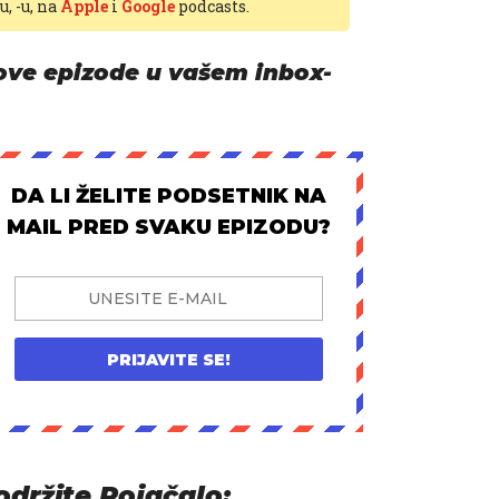
-u,
-u, na
Apple
i
Google
podcasts.
ove epizode u vašem inbox-
DA LI ŽELITE PODSETNIK NA
MAIL PRED SVAKU EPIZODU?
PRIJAVITE SE!
održite Pojačalo: