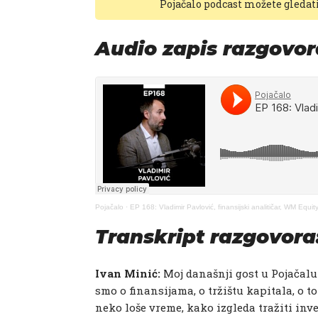
Pojačalo podcast možete gledat
Audio zapis razgovor
Pojačalo
·
EP 168: Vladimir Pavlović, finansijski analitičar, WM Equi
Transkript razgovora
Ivan Minić:
Moj današnji gost u Pojačalu
smo o finansijama, o tržištu kapitala, o t
neko loše vreme, kako izgleda tražiti inv