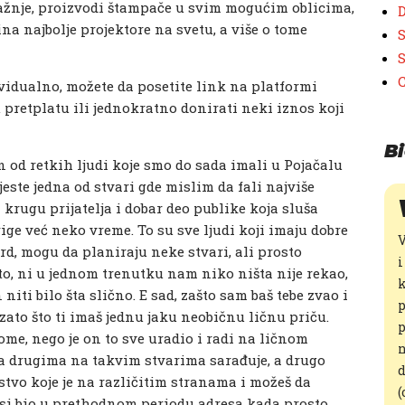
pažnje, proizvodi štampače u svim mogućim oblicima,
D
a najbolje projektore na svetu, a više o tome
S
S
dividualno, možete da posetite link na platformi
pretplatu ili jednokratno donirati neki iznos koji
Bi
an od retkih ljudi koje smo do sada imali u Pojačalu
 jeste jedna od stvari gde mislim da fali najviše
krugu prijatelja i dobar deo publike koja sluša
ige već neko vreme. To su sve ljudi koji imaju dobre
​
rd, mogu da planiraju neke stvari, ali prosto
i
o, ni u jednom trenutku nam niko ništa nije rekao,
k
iti bilo šta slično. E sad, zašto sam baš tebe zvao i
p
zato što ti imaš jednu jaku neobičnu ličnu priču.
p
 tome, nego je on to sve uradio i radi na ličnom
n
sa drugima na takvim stvarima sarađuje, a drugo
d
stvo koje je na različitim stranama i možeš da
(
to si bio u prethodnom periodu adresa kada prosto