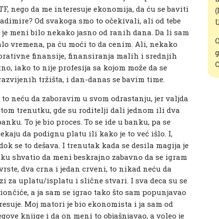
F, nego da me interesuje ekonomija, da ću se baviti
(
 Vladimire? Od svakoga smo to očekivali, ali od tebe
U
o je meni bilo nekako jasno od ranih dana. Da li sam
O
alo vremena, pa ću moći to da cenim. Ali, nekako
g
orativne finansije, finansiranja malih i srednjih
C
no, iako to nije profesija sa kojom može da se
razvijenih tržišta, i dan-danas se bavim time.
to neću da zaboravim u svom odrastanju, jer valjda
tom trenutku, gde su roditelji dali jednom ili dva
nku. To je bio proces. To se ide u banku, pa se
ekaju da podignu platu ili kako je to već išlo. I,
ok se to dešava. I trenutak kada se desila magija je
tku shvatio da meni beskrajno zabavno da se igram
rste, dva crna i jedan crveni, to nikad neću da
i za uplatu/isplatu i slične stvari. I sva deca su se
aviončiće, a ja sam se igrao tako što sam popunjavao
eresuje. Moj matori je bio ekonomista i ja sam od
egove knjige i da on meni to objašnjavao, a voleo je