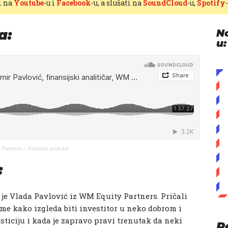
i na
Youtube
-u i
Facebook
-u, a slušati na
SoundCloud
-u,
Spotify
a:
N
u:
ty Partners – Pojačalo podcast
:
 je Vlada Pavlović iz WM Equity Partners. Pričali
ome kako izgleda biti investitor u neko dobrom i
esticiju i kada je zapravo pravi trenutak da neki
P