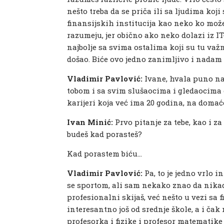
nešto treba da se priča ili sa ljudima koji
finansijskih institucija kao neko ko mo
razumeju, jer obično ako neko dolazi iz IT
najbolje sa svima ostalima koji su tu važn
došao. Biće ovo jedno zanimljivo i nadam
Vladimir Pavlović:
Ivane, hvala puno na 
tobom i sa svim slušaocima i gledaocima 
karijeri koja već ima 20 godina, na doma
Ivan Minić:
Prvo pitanje za tebe, kao i z
budeš kad porasteš?
Kad porastem biću…
Vladimir Pavlović:
Pa, to je jedno vrlo 
se sportom, ali sam nekako znao da nikad 
profesionalni skijaš, već nešto u vezi sa 
interesantno još od srednje škole, a i ča
profesorka i fizike i profesor matematike 