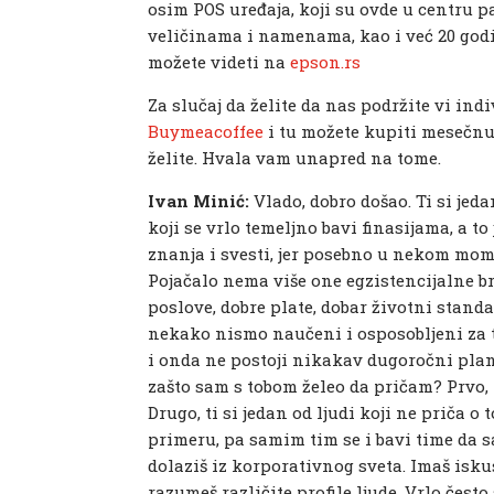
osim POS uređaja, koji su ovde u centru 
veličinama i namenama, kao i već 20 godin
možete videti na
epson.rs
Za slučaj da želite da nas podržite vi in
Buymeacoffee
i tu možete kupiti mesečnu 
želite. Hvala vam unapred na tome.
Ivan Minić:
Vlado, dobro došao. Ti si jed
koji se vrlo temeljno bavi finasijama, a to
znanja i svesti, jer posebno u nekom mom 
Pojačalo nema više one egzistencijalne br
poslove, dobre plate, dobar životni standa
nekako nismo naučeni i osposobljeni za t
i onda ne postoji nikakav dugoročni plan n
zašto sam s tobom želeo da pričam? Prvo, 
Drugo, ti si jedan od ljudi koji ne priča o
primeru, pa samim tim se i bavi time da 
dolaziš iz korporativnog sveta. Imaš isku
razumeš različite profile ljude. Vrlo čes