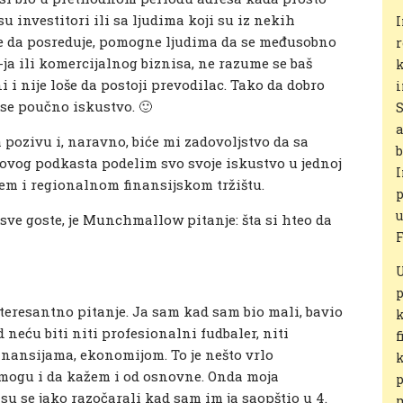
 su investitori ili sa ljudima koji su iz nekih
I
že da posreduje, pomogne ljudima da se međusobno
r
-ja ili komercijalnog biznisa, ne razume se baš
k
i i nije loše da postoji prevodilac. Tako da dobro
i
 se poučno iskustvo. 🙂
S
a
pozivu i, naravno, biće mi zadovoljstvo da sa
b
ovog podkasta podelim svo svoje iskustvo u jednoj
I
ćem i regionalnom finansijskom tržištu.
p
u
a sve goste, je Munchmallow pitanje: šta si hteo da
F
U
p
interesantno pitanje. Ja sam kad sam bio mali, bavio
k
neću biti niti profesionalni fudbaler, niti
f
finansijama, ekonomijom. To je nešto vrlo
k
k mogu i da kažem i od osnovne. Onda moja
p
su se jako razočarali kad sam im ja saopštio u 4.
m